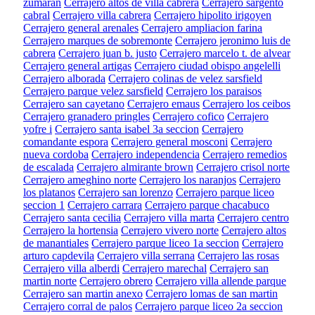
zumaran
Cerrajero altos de villa cabrera
Cerrajero sargento
cabral
Cerrajero villa cabrera
Cerrajero hipolito irigoyen
Cerrajero general arenales
Cerrajero ampliacion farina
Cerrajero marques de sobremonte
Cerrajero jeronimo luis de
cabrera
Cerrajero juan b. justo
Cerrajero marcelo t. de alvear
Cerrajero general artigas
Cerrajero ciudad obispo angelelli
Cerrajero alborada
Cerrajero colinas de velez sarsfield
Cerrajero parque velez sarsfield
Cerrajero los paraisos
Cerrajero san cayetano
Cerrajero emaus
Cerrajero los ceibos
Cerrajero granadero pringles
Cerrajero cofico
Cerrajero
yofre i
Cerrajero santa isabel 3a seccion
Cerrajero
comandante espora
Cerrajero general mosconi
Cerrajero
nueva cordoba
Cerrajero independencia
Cerrajero remedios
de escalada
Cerrajero almirante brown
Cerrajero crisol norte
Cerrajero ameghino norte
Cerrajero los naranjos
Cerrajero
los platanos
Cerrajero san lorenzo
Cerrajero parque liceo
seccion 1
Cerrajero carrara
Cerrajero parque chacabuco
Cerrajero santa cecilia
Cerrajero villa marta
Cerrajero centro
Cerrajero la hortensia
Cerrajero vivero norte
Cerrajero altos
de manantiales
Cerrajero parque liceo 1a seccion
Cerrajero
arturo capdevila
Cerrajero villa serrana
Cerrajero las rosas
Cerrajero villa alberdi
Cerrajero marechal
Cerrajero san
martin norte
Cerrajero obrero
Cerrajero villa allende parque
Cerrajero san martin anexo
Cerrajero lomas de san martin
Cerrajero corral de palos
Cerrajero parque liceo 2a seccion