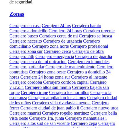
de seguridad.
Zonas
Cerrajero en casa
Cerrajero 24 hrs
Cerrajero barato
Cerrajero a domicilio
Cerrajero 24 horas
Cerrajero urgente
Cerrajero busco
Cerrajero cerca de mi
Cerrajero se busca
Cerrajero necesito
Cerrajero de urgencia
Cerrajero
domiciliario
Cerrajero zona norte
Cerrajero profesional
Cerrajero zona sur
Cerrajero cerca
Cerrajero de obra
Cerrajero 24h
Cerrajero emergencia
Cerrajero de guardia
Cerrajero cerca de mi ubicacion
Cerrajero en inmuebles
Cerrajero particular
Cerrajero de mantenimiento
Cerrajero
contratista
Cerrajero zona oeste
Cerrajero a domicilio 24
horas
Cerrajero 24 horas zona sur
Cerrajero al instante
Cerrajero cordoba
Cerrajero cordoba capital
Cerrajero
v.i.c.o.r.
Cerrajero altos san martin
Cerrajero bajada san
roque
Cerrajero irupe
Cerrajero los hornillos
Cerrajero la
esperanza
Cerrajero ampliacion los alamos
Cerrajero ciudad
de los niños
Cerrajero villa rivadavia anexo a
Cerrajero
ferrer
Cerrajero ciudad de juan pablo ii
Cerrajero nuevo urca
Cerrajero maurizi
Cerrajero rogelio martinez
Cerrajero bella
vista oeste
Cerrajero 1ra. junta
Cerrajero manantiales i
Cerrajero altos sud de san vicente
Cerrajero zepa
Cerrajero