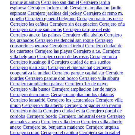
parque atlantica
Cerrajero san daniel
Cerrajero jardin
espinosa
Cerrajero jockey club
Cerrajero ampliacion jardin
espinosa
Cerrajero jardines del jockey
Cerrajero dr remo m.
copello
Cerrajero general belgrano
Cerrajero patricios oeste
Cerrajero las cañitas
Cerrajero sin designacion
Cerrajero oña
Cerrajero parque san carlos
Cerrajero parque del este
Cerrajero anexo las palmas
Cerrajero villa abalos
Cerrajero
los granados
Cerrajero residencial san roque
Cerrajero
consorcio esperanza
Cerrajero el trebol
Cerrajero ciudad de
los cuartetos
Cerrajero las playas
Cerrajero a.t.e.
Cerrajero
villa belgrano
Cerrajero cerro de las rosas
Cerrajero urca
Cerrajero ituzaingo ii
Cerrajero ciudad de mis sueños
Cerrajero juan xxiii
Cerrajero el quebrachal
Cerrajero
cooperativa la unidad
Cerrajero parque capital sur
Cerrajero
lourdes
Cerrajero parque don bosco
Cerrajero villa siburu
Cerrajero ampliacion palmar
Cerrajero 1er de mayo
Cerrajero villa bustos
Cerrajero ampliacion 1er de mayo
Cerrajero dean funes
Cerrajero ampliacion los platanos
Cerrajero lamadrid
Cerrajero los jacarandaes
Cerrajero villa
union
Cerrajero villa alberto
Cerrajero brigadier san martin
Cerrajero miralta
Cerrajero ciudad evita
Cerrajero portal de
cordoba
Cerrajero boedo
Cerrajero industrial oeste
Cerrajero
arsenales anexo
Cerrajero villa derna
Cerrajero villa alberto
anexo
Cerrajero tte. benjamin matienzo
Cerrajero urquiza
Cerrajero colon
Cerrajero el cabildo
Cerrajero santa isabel