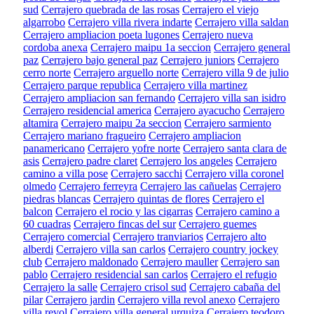
sud
Cerrajero quebrada de las rosas
Cerrajero el viejo
algarrobo
Cerrajero villa rivera indarte
Cerrajero villa saldan
Cerrajero ampliacion poeta lugones
Cerrajero nueva
cordoba anexa
Cerrajero maipu 1a seccion
Cerrajero general
paz
Cerrajero bajo general paz
Cerrajero juniors
Cerrajero
cerro norte
Cerrajero arguello norte
Cerrajero villa 9 de julio
Cerrajero parque republica
Cerrajero villa martinez
Cerrajero ampliacion san fernando
Cerrajero villa san isidro
Cerrajero residencial america
Cerrajero ayacucho
Cerrajero
altamira
Cerrajero maipu 2a seccion
Cerrajero sarmiento
Cerrajero mariano fragueiro
Cerrajero ampliacion
panamericano
Cerrajero yofre norte
Cerrajero santa clara de
asis
Cerrajero padre claret
Cerrajero los angeles
Cerrajero
camino a villa pose
Cerrajero sacchi
Cerrajero villa coronel
olmedo
Cerrajero ferreyra
Cerrajero las cañuelas
Cerrajero
piedras blancas
Cerrajero quintas de flores
Cerrajero el
balcon
Cerrajero el rocio y las cigarras
Cerrajero camino a
60 cuadras
Cerrajero fincas del sur
Cerrajero guemes
Cerrajero comercial
Cerrajero tranviarios
Cerrajero alto
alberdi
Cerrajero villa san carlos
Cerrajero country jockey
club
Cerrajero maldonado
Cerrajero mauller
Cerrajero san
pablo
Cerrajero residencial san carlos
Cerrajero el refugio
Cerrajero la salle
Cerrajero crisol sud
Cerrajero cabaña del
pilar
Cerrajero jardin
Cerrajero villa revol anexo
Cerrajero
villa revol
Cerrajero villa general urquiza
Cerrajero teodoro