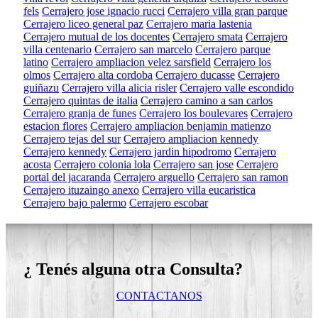
fels
Cerrajero jose ignacio rucci
Cerrajero villa gran parque
Cerrajero liceo general paz
Cerrajero maria lastenia
Cerrajero mutual de los docentes
Cerrajero smata
Cerrajero
villa centenario
Cerrajero san marcelo
Cerrajero parque
latino
Cerrajero ampliacion velez sarsfield
Cerrajero los
olmos
Cerrajero alta cordoba
Cerrajero ducasse
Cerrajero
guiñazu
Cerrajero villa alicia risler
Cerrajero valle escondido
Cerrajero quintas de italia
Cerrajero camino a san carlos
Cerrajero granja de funes
Cerrajero los boulevares
Cerrajero
estacion flores
Cerrajero ampliacion benjamin matienzo
Cerrajero tejas del sur
Cerrajero ampliacion kennedy
Cerrajero kennedy
Cerrajero jardin hipodromo
Cerrajero
acosta
Cerrajero colonia lola
Cerrajero san jose
Cerrajero
portal del jacaranda
Cerrajero arguello
Cerrajero san ramon
Cerrajero ituzaingo anexo
Cerrajero villa eucaristica
Cerrajero bajo palermo
Cerrajero escobar
¿ Tenés alguna otra Consulta?
CONTACTANOS