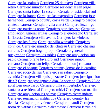
Cerrajero las palmas
Cerrajero 25 de mayo
Cerrajero villa
retiro
Cerrajero mirador
Cerrajero residencial san jorge
Cerrajero santa isabel 1a seccion
Cerrajero residencial sud
Cerrajero la france
Cerrajero las magnolias
Cerrajero jose
hernandez
Cerrajero country costa verde
Cerrajero parque
chateau carreras
Cerrajero villa claret
Cerrajero ituzaingo
Cerrajero patricios norte
Cerrajero patricios este
Cerrajero
ampliacion general artigas
Cerrajero el quebracho
Cerrajero
la floresta
Cerrajero villa avalos
Cerrajero las violetas
Cerrajero los filtros
Cerrajero villa warcalde
Cerrajero
co.vi.co.
Cerrajero mirador del chateau
Cerrajero chateau
carreras
Cerrajero hogar propio
Cerrajero general
pueyrredon
Cerrajero los robles
Cerrajero ampliacion san
pablo
Cerrajero rene favaloro sud
Cerrajero ramon j.
carcano
Cerrajero san felipe
Cerrajero ramon j carcano
Cerrajero el bosque
Cerrajero country lomas de la carolina
Cerrajero rocio del sur
Cerrajero san rafael
Cerrajero
avenida
Cerrajero villa quisquizacate
Cerrajero jose ignacion
diaz 3
Cerrajero jose ignacio diaz 3a seccion
Cerrajero 23 de
abril
Cerrajero carbo
Cerrajero villa el libertador
Cerrajero
santa rosa residencial
Cerrajero mirizi
Cerrajero san martin
Cerrajero ampliacion las palmas
Cerrajero rivera indarte
Cerrajero guarnicion militar cba
Cerrajero country las
delicias
Cerrajero providencia
Cerrajero inaudi
Cerrajero
posta de vargas
Cerrajero bialet masse
Cerrajero jardin del