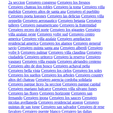
2a seccion
Cerrajero congreso
Cerrajero los fresnos
Cerrajero chateau los robles
Cerrajero la toma
Cerrajero villa
mafekin
Cerrajero altos de santa ana
Cerrajero el pueblito
Cerrajero poeta lugones
Cerrajero las delicias
Cerrajero villa
zeppelin
Cerrajero aeronautico
Cerrajero betania
Cerrajero
talleres
Cerrajero panamericano
Cerrajero la fraternidad
Cerrajero recreo del norte
Cerrajero los gigantes
Cerrajero
villa azalaiz oeste
Cerrajero yofre sud
Cerrajero centro
america
Cerrajero villa azalaiz
Cerrajero ampliacion
residencial america
Cerrajero los alamos
Cerrajero general
savio
Cerrajero quinta santa ana
Cerrajero alberdi
Cerrajero
yofre h
Cerrajero palmar
Cerrajero villa claudina
Cerrajero
ciudadela
Cerrajero uritorco
Cerrajero la reserva
Cerrajero
vasquez
Cerrajero villa esquiu
Cerrajero alejandro centeno
Cerrajero alto de don bosco
Cerrajero achaval peña
Cerrajero bella vista
Cerrajero los cielos
Cerrajero los soles
Cerrajero los sueños
Cerrajero los arboles
Cerrajero country
altos del chateau
Cerrajero agencia cordoba solidaria
Cerrajero parque liceo 3a seccion
Cerrajero parque capital
Cerrajero mariano balcarce
Cerrajero villa silvano funes
Cerrajero las flores
Cerrajero horizonte
Cerrajero san
fernando
Cerrajero ipona
Cerrajero los sauces
Cerrajero
nicolas avellaneda
Cerrajero residencial aragon
Cerrajero
quintas de san jorge
Cerrajero san salvador
Cerrajero dr rene
favaloro
Cerrajero puente blanco
Cerrajero las dalias