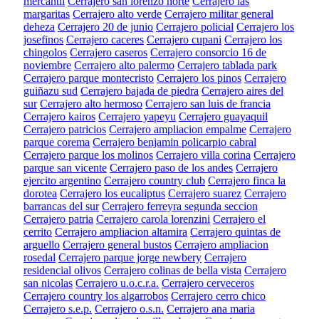
mercantil
Cerrajero san lorenzo norte
Cerrajero las
margaritas
Cerrajero alto verde
Cerrajero militar general
deheza
Cerrajero 20 de junio
Cerrajero policial
Cerrajero los
josefinos
Cerrajero caceres
Cerrajero cupani
Cerrajero los
chingolos
Cerrajero caseros
Cerrajero consorcio 16 de
noviembre
Cerrajero alto palermo
Cerrajero tablada park
Cerrajero parque montecristo
Cerrajero los pinos
Cerrajero
guiñazu sud
Cerrajero bajada de piedra
Cerrajero aires del
sur
Cerrajero alto hermoso
Cerrajero san luis de francia
Cerrajero kairos
Cerrajero yapeyu
Cerrajero guayaquil
Cerrajero patricios
Cerrajero ampliacion empalme
Cerrajero
parque corema
Cerrajero benjamin policarpio cabral
Cerrajero parque los molinos
Cerrajero villa corina
Cerrajero
parque san vicente
Cerrajero paso de los andes
Cerrajero
ejercito argentino
Cerrajero country club
Cerrajero finca la
dorotea
Cerrajero los eucaliptus
Cerrajero suarez
Cerrajero
barrancas del sur
Cerrajero ferreyra segunda seccion
Cerrajero patria
Cerrajero carola lorenzini
Cerrajero el
cerrito
Cerrajero ampliacion altamira
Cerrajero quintas de
arguello
Cerrajero general bustos
Cerrajero ampliacion
rosedal
Cerrajero parque jorge newbery
Cerrajero
residencial olivos
Cerrajero colinas de bella vista
Cerrajero
san nicolas
Cerrajero u.o.c.r.a.
Cerrajero cerveceros
Cerrajero country los algarrobos
Cerrajero cerro chico
Cerrajero s.e.p.
Cerrajero o.s.n.
Cerrajero ana maria