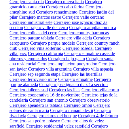
Cerrajero santa rita
Cerrajero nueva italia
Cerrajero
guarnicion area cba
Cerrajero cabo farina
Cerrajero
ameghino sud
Cerrajero renacimiento
Cerrajero jardin del
pilar
Cerrajero marcos sastre
Cerrajero valle cercano
Cerrajero industrial este
Cerrajero jose ignacio diaz 2a
seccion
Cerrajero valle del cerro
Cerrajero ampliacion urca
Cerrajero colinas del cerro
Cerrajero country barrancas
Cerrajero parque tablada
Cerrajero villa adela
Cerrajero
aeropuerto
Cerrajero parque modelo
Cerrajero country ranch
club
Cerrajero villa solferino
Cerrajero rosedal
Cerrajero
villa paez
Cerrajero california
Cerrajero empalme casas de
obreros y empleados
Cerrajero bajo galan
Cerrajero santa
ana residencial
Cerrajero ampliacion pueyrredon
Cerrajero
san javier
Cerrajero villa argentina
Cerrajero villa aspasia
Cerrajero sep segunda etapa
Cerrajero las huertillas
Cerrajero ferroviario mitre
Cerrajero empalme
Cerrajero
parque alameda
Cerrajero jose ignacio diaz 1a seccion
Cerrajero talleres sud
Cerrajero las lilas
Cerrajero villa cornu
Cerrajero cooperativa 16 de noviembre
Cerrajero tejas de la
candelaria
Cerrajero san antonio
Cerrajero observatorio
Cerrajero apeadero la tablada
Cerrajero ombu
Cerrajero
solares de santa maria
Cerrajero manantiales ii
Cerrajero
rivadavia
Cerrajero claros del bosque
Cerrajero 4 de febrero
Cerrajero san pedro nolasco
Cerrajero altos de velez
sarsfield
Cerrajero residencial velez sarsfield
Cerrajero