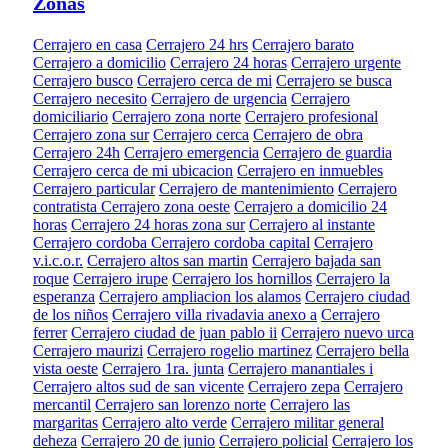
Zonas
Cerrajero en casa
Cerrajero 24 hrs
Cerrajero barato
Cerrajero a domicilio
Cerrajero 24 horas
Cerrajero urgente
Cerrajero busco
Cerrajero cerca de mi
Cerrajero se busca
Cerrajero necesito
Cerrajero de urgencia
Cerrajero
domiciliario
Cerrajero zona norte
Cerrajero profesional
Cerrajero zona sur
Cerrajero cerca
Cerrajero de obra
Cerrajero 24h
Cerrajero emergencia
Cerrajero de guardia
Cerrajero cerca de mi ubicacion
Cerrajero en inmuebles
Cerrajero particular
Cerrajero de mantenimiento
Cerrajero
contratista
Cerrajero zona oeste
Cerrajero a domicilio 24
horas
Cerrajero 24 horas zona sur
Cerrajero al instante
Cerrajero cordoba
Cerrajero cordoba capital
Cerrajero
v.i.c.o.r.
Cerrajero altos san martin
Cerrajero bajada san
roque
Cerrajero irupe
Cerrajero los hornillos
Cerrajero la
esperanza
Cerrajero ampliacion los alamos
Cerrajero ciudad
de los niños
Cerrajero villa rivadavia anexo a
Cerrajero
ferrer
Cerrajero ciudad de juan pablo ii
Cerrajero nuevo urca
Cerrajero maurizi
Cerrajero rogelio martinez
Cerrajero bella
vista oeste
Cerrajero 1ra. junta
Cerrajero manantiales i
Cerrajero altos sud de san vicente
Cerrajero zepa
Cerrajero
mercantil
Cerrajero san lorenzo norte
Cerrajero las
margaritas
Cerrajero alto verde
Cerrajero militar general
deheza
Cerrajero 20 de junio
Cerrajero policial
Cerrajero los