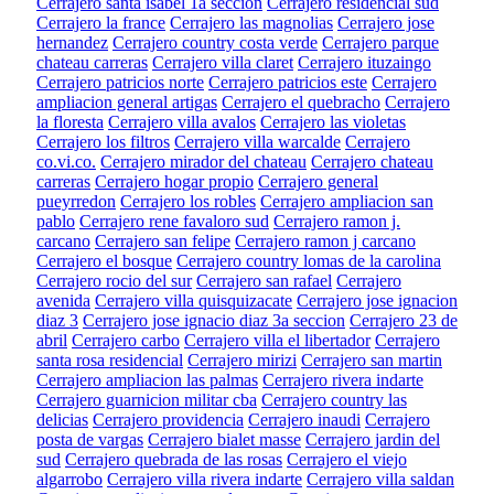
Cerrajero santa isabel 1a seccion
Cerrajero residencial sud
Cerrajero la france
Cerrajero las magnolias
Cerrajero jose
hernandez
Cerrajero country costa verde
Cerrajero parque
chateau carreras
Cerrajero villa claret
Cerrajero ituzaingo
Cerrajero patricios norte
Cerrajero patricios este
Cerrajero
ampliacion general artigas
Cerrajero el quebracho
Cerrajero
la floresta
Cerrajero villa avalos
Cerrajero las violetas
Cerrajero los filtros
Cerrajero villa warcalde
Cerrajero
co.vi.co.
Cerrajero mirador del chateau
Cerrajero chateau
carreras
Cerrajero hogar propio
Cerrajero general
pueyrredon
Cerrajero los robles
Cerrajero ampliacion san
pablo
Cerrajero rene favaloro sud
Cerrajero ramon j.
carcano
Cerrajero san felipe
Cerrajero ramon j carcano
Cerrajero el bosque
Cerrajero country lomas de la carolina
Cerrajero rocio del sur
Cerrajero san rafael
Cerrajero
avenida
Cerrajero villa quisquizacate
Cerrajero jose ignacion
diaz 3
Cerrajero jose ignacio diaz 3a seccion
Cerrajero 23 de
abril
Cerrajero carbo
Cerrajero villa el libertador
Cerrajero
santa rosa residencial
Cerrajero mirizi
Cerrajero san martin
Cerrajero ampliacion las palmas
Cerrajero rivera indarte
Cerrajero guarnicion militar cba
Cerrajero country las
delicias
Cerrajero providencia
Cerrajero inaudi
Cerrajero
posta de vargas
Cerrajero bialet masse
Cerrajero jardin del
sud
Cerrajero quebrada de las rosas
Cerrajero el viejo
algarrobo
Cerrajero villa rivera indarte
Cerrajero villa saldan