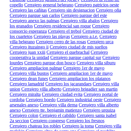
copello
Cerrajero general belgrano
Cerrajero patricios oeste
Cerrajero las cañitas
Cerrajero sin designacion
Cerrajero oña
Cerrajero parque san carlos
Cerrajero parque del este
Cerrajero anexo las palmas
Cerrajero villa abalos
Cerrajero
los granados
Cerrajero residencial san roque
Cerrajero
consorcio esperanza
Cerrajero el trebol
Cerrajero ciudad de
los cuartetos
Cerrajero las playas
Cerrajero a.t.e.
Cerrajero
villa belgrano
Cerrajero cerro de las rosas
Cerrajero urca
Cerrajero ituzaingo ii
Cerrajero ciudad de mis sueños
Cerrajero juan xxiii
Cerrajero el quebrachal
Cerrajero
cooperativa la unidad
Cerrajero parque capital sur
Cerrajero
lourdes
Cerrajero parque don bosco
Cerrajero villa siburu
Cerrajero ampliacion palmar
Cerrajero 1er de mayo
Cerrajero villa bustos
Cerrajero ampliacion 1er de mayo
Cerrajero dean funes
Cerrajero ampliacion los platanos
Cerrajero lamadrid
Cerrajero los jacarandaes
Cerrajero villa
union
Cerrajero villa alberto
Cerrajero brigadier san martin
Cerrajero miralta
Cerrajero ciudad evita
Cerrajero portal de
cordoba
Cerrajero boedo
Cerrajero industrial oeste
Cerrajero
arsenales anexo
Cerrajero villa derna
Cerrajero villa alberto
anexo
Cerrajero tte. benjamin matienzo
Cerrajero urquiza
Cerrajero colon
Cerrajero el cabildo
Cerrajero santa isabel
2a seccion
Cerrajero congreso
Cerrajero los fresnos
Cerrajero chateau los robles
Cerrajero la toma
Cerrajero villa