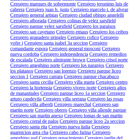
Cerrajero marques de sobremonte
Cerrajero jeronimo luis de
cabrera
Cerrajero juan b. justo
Cerrajero marcelo t. de alvear
Cerrajero general artigas
Cerrajero ciudad obispo angelelli
Cerrajero alborada
Cerrajero colinas de velez sarsfield
Cerrajero parque velez sarsfield
Cerrajero los paraisos
Cerrajero san cayetano
Cerrajero emaus
Cerrajero los ceibos
Cerrajero granadero pringles
Cerrajero cofico
Cerrajero
yofre i
Cerrajero santa isabel 3a seccion
Cerrajero
comandante espora
Cerrajero general mosconi
Cerrajero
nueva cordoba
Cerrajero independencia
Cerrajero remedios
de escalada
Cerrajero almirante brown
Cerrajero crisol norte
Cerrajero ameghino norte
Cerrajero los naranjos
Cerrajero
los platanos
Cerrajero san lorenzo
Cerrajero parque liceo
seccion 1
Cerrajero carrara
Cerrajero parque chacabuco
Cerrajero santa cecilia
Cerrajero villa marta
Cerrajero centro
Cerrajero la hortensia
Cerrajero vivero norte
Cerrajero altos
de manantiales
Cerrajero parque liceo 1a seccion
Cerrajero
arturo capdevila
Cerrajero villa serrana
Cerrajero las rosas
Cerrajero villa alberdi
Cerrajero marechal
Cerrajero san
martin norte
Cerrajero obrero
Cerrajero villa allende parque
Cerrajero san martin anexo
Cerrajero lomas de san martin
Cerrajero corral de palos
Cerrajero parque liceo 2a seccion
Cerrajero santa rita
Cerrajero nueva italia
Cerrajero
guarnicion area cba
Cerrajero cabo farina
Cerrajero
ameghino sud
Cerrajero renacimiento
Cerrajero jardin del