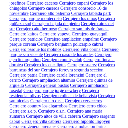
josefinos
Cerrajero caceres
Cerrajero cupani
Cerrajero los
chingolos
Cerrajero caseros
Cerrajero consorcio 16 de
noviembre
Cerrajero alto palermo
Cerrajero tablada park
Cerrajero parque montecristo
Cerrajero los pinos
Cerrajero
guiñazu sud
Cerrajero bajada de piedra
Cerrajero aires del
sur
Cerrajero alto hermoso
Cerrajero san luis de francia
Cerrajero kairos
Cerrajero yapeyu
Cerrajero guayaquil
Cerrajero patricios
Cerrajero ampliacion empalme
Cerrajero
parque corema
Cerrajero benjamin policarpio cabral
Cerrajero parque los molinos
Cerrajero villa corina
Cerrajero
parque san vicente
Cerrajero paso de los andes
Cerrajero
ejercito argentino
Cerrajero country club
Cerrajero finca la
dorotea
Cerrajero los eucaliptus
Cerrajero suarez
Cerrajero
barrancas del sur
Cerrajero ferreyra segunda seccion
Cerrajero patria
Cerrajero carola lorenzini
Cerrajero el
cerrito
Cerrajero ampliacion altamira
Cerrajero quintas de
arguello
Cerrajero general bustos
Cerrajero ampliacion
rosedal
Cerrajero parque jorge newbery
Cerrajero
residencial olivos
Cerrajero colinas de bella vista
Cerrajero
san nicolas
Cerrajero u.o.c.r.a.
Cerrajero cerveceros
Cerrajero country los algarrobos
Cerrajero cerro chico
Cerrajero s.e.p.
Cerrajero o.s.n.
Cerrajero ana maria
zumaran
Cerrajero altos de villa cabrera
Cerrajero sargento
cabral
Cerrajero villa cabrera
Cerrajero hipolito irigoyen
Cerrajero general arenales
Cerrajero ampliacion farina