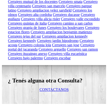
Cerrajero mutual de los docentes
Cerrajero smata
Cerrajero
villa centenario
Cerrajero san marcelo
Cerrajero parque
latino
Cerrajero ampliacion velez sarsfield
Cerrajero los
olmos
Cerrajero alta cordoba
Cerrajero ducasse
Cerrajero
guiñazu
Cerrajero villa alicia risler
Cerrajero valle escondido
Cerrajero quintas de italia
Cerrajero camino a san carlos
Cerrajero granja de funes
Cerrajero los boulevares
Cerrajero
estacion flores
Cerrajero ampliacion benjamin matienzo
Cerrajero tejas del sur
Cerrajero ampliacion kennedy
Cerrajero kennedy
Cerrajero jardin hipodromo
Cerrajero
acosta
Cerrajero colonia lola
Cerrajero san jose
Cerrajero
portal del jacaranda
Cerrajero arguello
Cerrajero san ramon
Cerrajero ituzaingo anexo
Cerrajero villa eucaristica
Cerrajero bajo palermo
Cerrajero escobar
¿ Tenés alguna otra Consulta?
CONTACTANOS