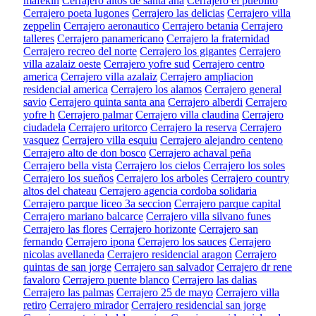
mafekin
Cerrajero altos de santa ana
Cerrajero el pueblito
Cerrajero poeta lugones
Cerrajero las delicias
Cerrajero villa
zeppelin
Cerrajero aeronautico
Cerrajero betania
Cerrajero
talleres
Cerrajero panamericano
Cerrajero la fraternidad
Cerrajero recreo del norte
Cerrajero los gigantes
Cerrajero
villa azalaiz oeste
Cerrajero yofre sud
Cerrajero centro
america
Cerrajero villa azalaiz
Cerrajero ampliacion
residencial america
Cerrajero los alamos
Cerrajero general
savio
Cerrajero quinta santa ana
Cerrajero alberdi
Cerrajero
yofre h
Cerrajero palmar
Cerrajero villa claudina
Cerrajero
ciudadela
Cerrajero uritorco
Cerrajero la reserva
Cerrajero
vasquez
Cerrajero villa esquiu
Cerrajero alejandro centeno
Cerrajero alto de don bosco
Cerrajero achaval peña
Cerrajero bella vista
Cerrajero los cielos
Cerrajero los soles
Cerrajero los sueños
Cerrajero los arboles
Cerrajero country
altos del chateau
Cerrajero agencia cordoba solidaria
Cerrajero parque liceo 3a seccion
Cerrajero parque capital
Cerrajero mariano balcarce
Cerrajero villa silvano funes
Cerrajero las flores
Cerrajero horizonte
Cerrajero san
fernando
Cerrajero ipona
Cerrajero los sauces
Cerrajero
nicolas avellaneda
Cerrajero residencial aragon
Cerrajero
quintas de san jorge
Cerrajero san salvador
Cerrajero dr rene
favaloro
Cerrajero puente blanco
Cerrajero las dalias
Cerrajero las palmas
Cerrajero 25 de mayo
Cerrajero villa
retiro
Cerrajero mirador
Cerrajero residencial san jorge