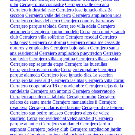
pilar
Cerrajero marcos sastre
Cerrajero valle cercano
Cerrajero industrial este
Cerrajero jose ignacio diaz 2a
seccion
Cerrajero valle del cerro
Cerrajero ampliacion urca
Cerrajero colinas del cerro
Cerrajero country barrancas
Cerrajero parque tablada
Cerrajero villa adela
Cerrajero
aeropuerto
Cerrajero parque modelo
Cerrajero country ranch
club
Cerrajero villa solferino
Cerrajero rosedal
Cerrajero
villa paez
Cerrajero california
Cerrajero empalme casas de
obreros y empleados
Cerrajero bajo galan
Cerrajero santa
ana residencial
Cerrajero ampliacion pueyrredon
Cerrajero
san javier
Cerrajero villa argentina
Cerrajero villa aspasia
Cerrajero sep segunda etapa
Cerrajero las huertillas
Cerrajero ferroviario mitre
Cerrajero empalme
Cerrajero
parque alameda
Cerrajero jose ignacio diaz 1a seccion
Cerrajero talleres sud
Cerrajero las lilas
Cerrajero villa cornu
Cerrajero cooperativa 16 de noviembre
Cerrajero tejas de la
candelaria
Cerrajero san antonio
Cerrajero observatorio
Cerrajero apeadero la tablada
Cerrajero ombu
Cerrajero
solares de santa maria
Cerrajero manantiales ii
Cerrajero
rivadavia
Cerrajero claros del bosque
Cerrajero 4 de febrero
Cerrajero san pedro nolasco
Cerrajero altos de velez
sarsfield
Cerrajero residencial velez sarsfield
Cerrajero
parque atlantica
Cerrajero san daniel
Cerrajero jardin
espinosa
Cerrajero jockey club
Cerrajero ampliacion jardin
espinosa
Cerrajero jardines del jockey
Cerrajero dr remo m.