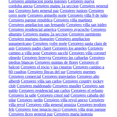
Cerrajero ampliacion poeta lugones
Cerrajero nueva
cordoba anexa
Cerrajero maipu 1a seccion
Cerrajero general
paz
Cerrajero bajo general paz
Cerrajero juniors
Cerrajero
cerro norte
Cerrajero arguello norte
Cerrajero villa 9 de julio
Cerrajero parque republica
Cerrajero villa martinez
Cerrajero ampliacion san fernando
Cerrajero villa san isidro
Cerrajero residencial america
Cerrajero ayacucho
Cerrajero
altamira
Cerrajero maipu 2a seccion
Cerrajero sarmiento
Cerrajero mariano fragueiro
Cerrajero ampliacion
panamericano
Cerrajero yofre norte
Cerrajero santa clara de
asis
Cerrajero padre claret
Cerrajero los angeles
Cerrajero
camino a villa pose
Cerrajero sacchi
Cerrajero villa coronel
olmedo
Cerrajero ferreyra
Cerrajero las cañuelas
Cerrajero
piedras blancas
Cerrajero quintas de flores
Cerrajero el
balcon
Cerrajero el rocio y las cigarras
Cerrajero camino a
60 cuadras
Cerrajero fincas del sur
Cerrajero guemes
Cerrajero comercial
Cerrajero tranviarios
Cerrajero alto
alberdi
Cerrajero villa san carlos
Cerrajero country jockey
club
Cerrajero maldonado
Cerrajero mauller
Cerrajero san
pablo
Cerrajero residencial san carlos
Cerrajero el refugio
Cerrajero la salle
Cerrajero crisol sud
Cerrajero cabaña del
pilar
Cerrajero jardin
Cerrajero villa revol anexo
Cerrajero
villa revol
Cerrajero villa general urquiza
Cerrajero teodoro
fels
Cerrajero jose ignacio rucci
Cerrajero villa gran parque
Cerrajero liceo general paz
Cerrajero maria lastenia