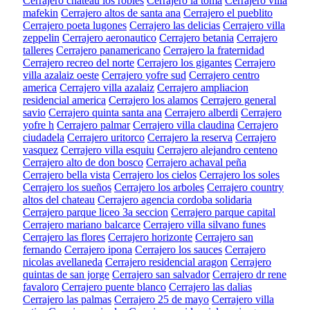
Cerrajero chateau los robles
Cerrajero la toma
Cerrajero villa
mafekin
Cerrajero altos de santa ana
Cerrajero el pueblito
Cerrajero poeta lugones
Cerrajero las delicias
Cerrajero villa
zeppelin
Cerrajero aeronautico
Cerrajero betania
Cerrajero
talleres
Cerrajero panamericano
Cerrajero la fraternidad
Cerrajero recreo del norte
Cerrajero los gigantes
Cerrajero
villa azalaiz oeste
Cerrajero yofre sud
Cerrajero centro
america
Cerrajero villa azalaiz
Cerrajero ampliacion
residencial america
Cerrajero los alamos
Cerrajero general
savio
Cerrajero quinta santa ana
Cerrajero alberdi
Cerrajero
yofre h
Cerrajero palmar
Cerrajero villa claudina
Cerrajero
ciudadela
Cerrajero uritorco
Cerrajero la reserva
Cerrajero
vasquez
Cerrajero villa esquiu
Cerrajero alejandro centeno
Cerrajero alto de don bosco
Cerrajero achaval peña
Cerrajero bella vista
Cerrajero los cielos
Cerrajero los soles
Cerrajero los sueños
Cerrajero los arboles
Cerrajero country
altos del chateau
Cerrajero agencia cordoba solidaria
Cerrajero parque liceo 3a seccion
Cerrajero parque capital
Cerrajero mariano balcarce
Cerrajero villa silvano funes
Cerrajero las flores
Cerrajero horizonte
Cerrajero san
fernando
Cerrajero ipona
Cerrajero los sauces
Cerrajero
nicolas avellaneda
Cerrajero residencial aragon
Cerrajero
quintas de san jorge
Cerrajero san salvador
Cerrajero dr rene
favaloro
Cerrajero puente blanco
Cerrajero las dalias
Cerrajero las palmas
Cerrajero 25 de mayo
Cerrajero villa