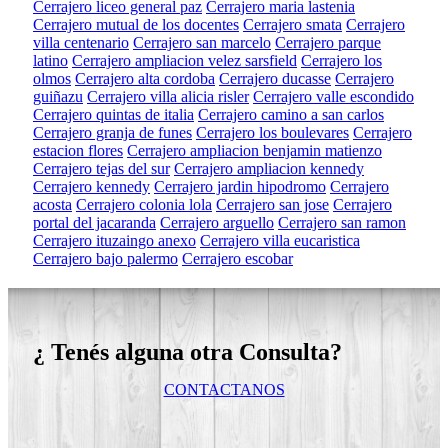
Cerrajero liceo general paz
Cerrajero maria lastenia
Cerrajero mutual de los docentes
Cerrajero smata
Cerrajero
villa centenario
Cerrajero san marcelo
Cerrajero parque
latino
Cerrajero ampliacion velez sarsfield
Cerrajero los
olmos
Cerrajero alta cordoba
Cerrajero ducasse
Cerrajero
guiñazu
Cerrajero villa alicia risler
Cerrajero valle escondido
Cerrajero quintas de italia
Cerrajero camino a san carlos
Cerrajero granja de funes
Cerrajero los boulevares
Cerrajero
estacion flores
Cerrajero ampliacion benjamin matienzo
Cerrajero tejas del sur
Cerrajero ampliacion kennedy
Cerrajero kennedy
Cerrajero jardin hipodromo
Cerrajero
acosta
Cerrajero colonia lola
Cerrajero san jose
Cerrajero
portal del jacaranda
Cerrajero arguello
Cerrajero san ramon
Cerrajero ituzaingo anexo
Cerrajero villa eucaristica
Cerrajero bajo palermo
Cerrajero escobar
¿ Tenés alguna otra Consulta?
CONTACTANOS