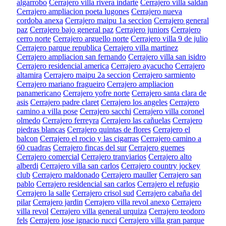
algarrobo
Cerrajero villa rivera indarte
Cerrajero villa saldan
Cerrajero ampliacion poeta lugones
Cerrajero nueva
cordoba anexa
Cerrajero maipu 1a seccion
Cerrajero general
paz
Cerrajero bajo general paz
Cerrajero juniors
Cerrajero
cerro norte
Cerrajero arguello norte
Cerrajero villa 9 de julio
Cerrajero parque republica
Cerrajero villa martinez
Cerrajero ampliacion san fernando
Cerrajero villa san isidro
Cerrajero residencial america
Cerrajero ayacucho
Cerrajero
altamira
Cerrajero maipu 2a seccion
Cerrajero sarmiento
Cerrajero mariano fragueiro
Cerrajero ampliacion
panamericano
Cerrajero yofre norte
Cerrajero santa clara de
asis
Cerrajero padre claret
Cerrajero los angeles
Cerrajero
camino a villa pose
Cerrajero sacchi
Cerrajero villa coronel
olmedo
Cerrajero ferreyra
Cerrajero las cañuelas
Cerrajero
piedras blancas
Cerrajero quintas de flores
Cerrajero el
balcon
Cerrajero el rocio y las cigarras
Cerrajero camino a
60 cuadras
Cerrajero fincas del sur
Cerrajero guemes
Cerrajero comercial
Cerrajero tranviarios
Cerrajero alto
alberdi
Cerrajero villa san carlos
Cerrajero country jockey
club
Cerrajero maldonado
Cerrajero mauller
Cerrajero san
pablo
Cerrajero residencial san carlos
Cerrajero el refugio
Cerrajero la salle
Cerrajero crisol sud
Cerrajero cabaña del
pilar
Cerrajero jardin
Cerrajero villa revol anexo
Cerrajero
villa revol
Cerrajero villa general urquiza
Cerrajero teodoro
fels
Cerrajero jose ignacio rucci
Cerrajero villa gran parque