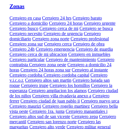
Zonas
Cerrajero en casa
Cerrajero 24 hrs
Cerrajero barato
Cerrajero a domicilio
Cerrajero 24 horas
Cerrajero urgente
Cerrajero busco
Cerrajero cerca de mi
Cerrajero se busca
Cerrajero necesito
Cerrajero de urgencia
Cerrajero
domiciliario
Cerrajero zona norte
Cerrajero profesional
Cerrajero zona sur
Cerrajero cerca
Cerrajero de obra
Cerrajero 24h
Cerrajero emergencia
Cerrajero de guardia
Cerrajero cerca de mi ubicacion
Cerrajero en inmuebles
Cerrajero particular
Cerrajero de mantenimiento
Cerrajero
contratista
Cerrajero zona oeste
Cerrajero a domicilio 24
horas
Cerrajero 24 horas zona sur
Cerrajero al instante
Cerrajero cordoba
Cerrajero cordoba capital
Cerrajero
v.i.c.o.r.
Cerrajero altos san martin
Cerrajero bajada san
roque
Cerrajero irupe
Cerrajero los hornillos
Cerrajero la
esperanza
Cerrajero ampliacion los alamos
Cerrajero ciudad
de los niños
Cerrajero villa rivadavia anexo a
Cerrajero
ferrer
Cerrajero ciudad de juan pablo ii
Cerrajero nuevo urca
Cerrajero maurizi
Cerrajero rogelio martinez
Cerrajero bella
vista oeste
Cerrajero 1ra. junta
Cerrajero manantiales i
Cerrajero altos sud de san vicente
Cerrajero zepa
Cerrajero
mercantil
Cerrajero san lorenzo norte
Cerrajero las
margaritas
Cerrajero alto verde
Cerrajero militar general