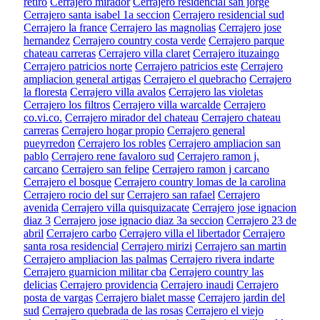
retiro
Cerrajero mirador
Cerrajero residencial san jorge
Cerrajero santa isabel 1a seccion
Cerrajero residencial sud
Cerrajero la france
Cerrajero las magnolias
Cerrajero jose
hernandez
Cerrajero country costa verde
Cerrajero parque
chateau carreras
Cerrajero villa claret
Cerrajero ituzaingo
Cerrajero patricios norte
Cerrajero patricios este
Cerrajero
ampliacion general artigas
Cerrajero el quebracho
Cerrajero
la floresta
Cerrajero villa avalos
Cerrajero las violetas
Cerrajero los filtros
Cerrajero villa warcalde
Cerrajero
co.vi.co.
Cerrajero mirador del chateau
Cerrajero chateau
carreras
Cerrajero hogar propio
Cerrajero general
pueyrredon
Cerrajero los robles
Cerrajero ampliacion san
pablo
Cerrajero rene favaloro sud
Cerrajero ramon j.
carcano
Cerrajero san felipe
Cerrajero ramon j carcano
Cerrajero el bosque
Cerrajero country lomas de la carolina
Cerrajero rocio del sur
Cerrajero san rafael
Cerrajero
avenida
Cerrajero villa quisquizacate
Cerrajero jose ignacion
diaz 3
Cerrajero jose ignacio diaz 3a seccion
Cerrajero 23 de
abril
Cerrajero carbo
Cerrajero villa el libertador
Cerrajero
santa rosa residencial
Cerrajero mirizi
Cerrajero san martin
Cerrajero ampliacion las palmas
Cerrajero rivera indarte
Cerrajero guarnicion militar cba
Cerrajero country las
delicias
Cerrajero providencia
Cerrajero inaudi
Cerrajero
posta de vargas
Cerrajero bialet masse
Cerrajero jardin del
sud
Cerrajero quebrada de las rosas
Cerrajero el viejo