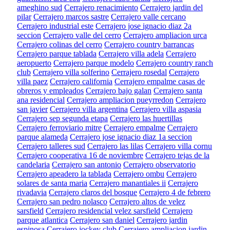
ameghino sud
Cerrajero renacimiento
Cerrajero jardin del
pilar
Cerrajero marcos sastre
Cerrajero valle cercano
Cerrajero industrial este
Cerrajero jose ignacio diaz 2a
seccion
Cerrajero valle del cerro
Cerrajero ampliacion urca
Cerrajero colinas del cerro
Cerrajero country barrancas
Cerrajero parque tablada
Cerrajero villa adela
Cerrajero
aeropuerto
Cerrajero parque modelo
Cerrajero country ranch
club
Cerrajero villa solferino
Cerrajero rosedal
Cerrajero
villa paez
Cerrajero california
Cerrajero empalme casas de
obreros y empleados
Cerrajero bajo galan
Cerrajero santa
ana residencial
Cerrajero ampliacion pueyrredon
Cerrajero
san javier
Cerrajero villa argentina
Cerrajero villa aspasia
Cerrajero sep segunda etapa
Cerrajero las huertillas
Cerrajero ferroviario mitre
Cerrajero empalme
Cerrajero
parque alameda
Cerrajero jose ignacio diaz 1a seccion
Cerrajero talleres sud
Cerrajero las lilas
Cerrajero villa cornu
Cerrajero cooperativa 16 de noviembre
Cerrajero tejas de la
candelaria
Cerrajero san antonio
Cerrajero observatorio
Cerrajero apeadero la tablada
Cerrajero ombu
Cerrajero
solares de santa maria
Cerrajero manantiales ii
Cerrajero
rivadavia
Cerrajero claros del bosque
Cerrajero 4 de febrero
Cerrajero san pedro nolasco
Cerrajero altos de velez
sarsfield
Cerrajero residencial velez sarsfield
Cerrajero
parque atlantica
Cerrajero san daniel
Cerrajero jardin
espinosa
Cerrajero jockey club
Cerrajero ampliacion jardin