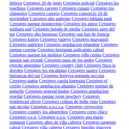
deheza
Cerrajero 20 de junio
Cerrajero policial
Cerrajero los
josefinos
Cerrajero caceres
Cerrajero cupani
Cerrajero los
chingolos
Cerrajero caseros
Cerrajero consorcio 16 de
noviembre
Cerrajero alto palermo
Cerrajero tablada park
Cerrajero parque montecristo
Cerrajero los pinos
Cerrajero
guiñazu sud
Cerrajero bajada de piedra
Cerrajero aires del
sur
Cerrajero alto hermoso
Cerrajero san luis de francia
Cerrajero kairos
Cerrajero yapeyu
Cerrajero guayaquil
Cerrajero patricios
Cerrajero ampliacion empalme
Cerrajero
parque corema
Cerrajero benjamin policarpio cabral
Cerrajero parque los molinos
Cerrajero villa corina
Cerrajero
parque san vicente
Cerrajero paso de los andes
Cerrajero
ejercito argentino
Cerrajero country club
Cerrajero finca la
dorotea
Cerrajero los eucaliptus
Cerrajero suarez
Cerrajero
barrancas del sur
Cerrajero ferreyra segunda seccion
Cerrajero patria
Cerrajero carola lorenzini
Cerrajero el
cerrito
Cerrajero ampliacion altamira
Cerrajero quintas de
arguello
Cerrajero general bustos
Cerrajero ampliacion
rosedal
Cerrajero parque jorge newbery
Cerrajero
residencial olivos
Cerrajero colinas de bella vista
Cerrajero
san nicolas
Cerrajero u.o.c.r.a.
Cerrajero cerveceros
Cerrajero country los algarrobos
Cerrajero cerro chico
Cerrajero s.e.p.
Cerrajero o.s.n.
Cerrajero ana maria
zumaran
Cerrajero altos de villa cabrera
Cerrajero sargento
cabral
Cerrajero villa cabrera
Cerrajero hipolito irigoyen