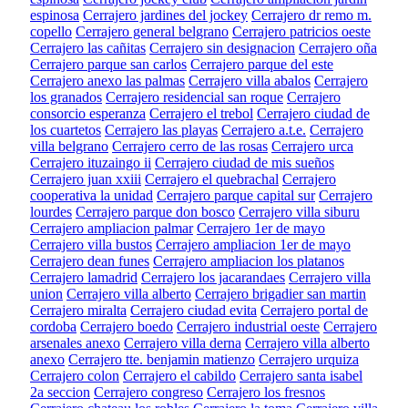
espinosa
Cerrajero jardines del jockey
Cerrajero dr remo m.
copello
Cerrajero general belgrano
Cerrajero patricios oeste
Cerrajero las cañitas
Cerrajero sin designacion
Cerrajero oña
Cerrajero parque san carlos
Cerrajero parque del este
Cerrajero anexo las palmas
Cerrajero villa abalos
Cerrajero
los granados
Cerrajero residencial san roque
Cerrajero
consorcio esperanza
Cerrajero el trebol
Cerrajero ciudad de
los cuartetos
Cerrajero las playas
Cerrajero a.t.e.
Cerrajero
villa belgrano
Cerrajero cerro de las rosas
Cerrajero urca
Cerrajero ituzaingo ii
Cerrajero ciudad de mis sueños
Cerrajero juan xxiii
Cerrajero el quebrachal
Cerrajero
cooperativa la unidad
Cerrajero parque capital sur
Cerrajero
lourdes
Cerrajero parque don bosco
Cerrajero villa siburu
Cerrajero ampliacion palmar
Cerrajero 1er de mayo
Cerrajero villa bustos
Cerrajero ampliacion 1er de mayo
Cerrajero dean funes
Cerrajero ampliacion los platanos
Cerrajero lamadrid
Cerrajero los jacarandaes
Cerrajero villa
union
Cerrajero villa alberto
Cerrajero brigadier san martin
Cerrajero miralta
Cerrajero ciudad evita
Cerrajero portal de
cordoba
Cerrajero boedo
Cerrajero industrial oeste
Cerrajero
arsenales anexo
Cerrajero villa derna
Cerrajero villa alberto
anexo
Cerrajero tte. benjamin matienzo
Cerrajero urquiza
Cerrajero colon
Cerrajero el cabildo
Cerrajero santa isabel
2a seccion
Cerrajero congreso
Cerrajero los fresnos