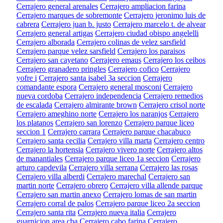
Cerrajero general arenales
Cerrajero ampliacion farina
Cerrajero marques de sobremonte
Cerrajero jeronimo luis de
cabrera
Cerrajero juan b. justo
Cerrajero marcelo t. de alvear
Cerrajero general artigas
Cerrajero ciudad obispo angelelli
Cerrajero alborada
Cerrajero colinas de velez sarsfield
Cerrajero parque velez sarsfield
Cerrajero los paraisos
Cerrajero san cayetano
Cerrajero emaus
Cerrajero los ceibos
Cerrajero granadero pringles
Cerrajero cofico
Cerrajero
yofre i
Cerrajero santa isabel 3a seccion
Cerrajero
comandante espora
Cerrajero general mosconi
Cerrajero
nueva cordoba
Cerrajero independencia
Cerrajero remedios
de escalada
Cerrajero almirante brown
Cerrajero crisol norte
Cerrajero ameghino norte
Cerrajero los naranjos
Cerrajero
los platanos
Cerrajero san lorenzo
Cerrajero parque liceo
seccion 1
Cerrajero carrara
Cerrajero parque chacabuco
Cerrajero santa cecilia
Cerrajero villa marta
Cerrajero centro
Cerrajero la hortensia
Cerrajero vivero norte
Cerrajero altos
de manantiales
Cerrajero parque liceo 1a seccion
Cerrajero
arturo capdevila
Cerrajero villa serrana
Cerrajero las rosas
Cerrajero villa alberdi
Cerrajero marechal
Cerrajero san
martin norte
Cerrajero obrero
Cerrajero villa allende parque
Cerrajero san martin anexo
Cerrajero lomas de san martin
Cerrajero corral de palos
Cerrajero parque liceo 2a seccion
Cerrajero santa rita
Cerrajero nueva italia
Cerrajero
guarnicion area cba
Cerrajero cabo farina
Cerrajero