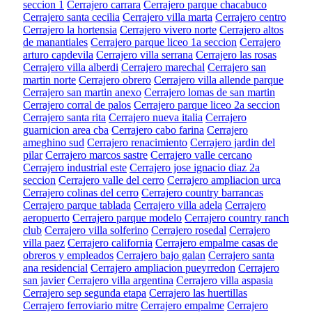
seccion 1
Cerrajero carrara
Cerrajero parque chacabuco
Cerrajero santa cecilia
Cerrajero villa marta
Cerrajero centro
Cerrajero la hortensia
Cerrajero vivero norte
Cerrajero altos
de manantiales
Cerrajero parque liceo 1a seccion
Cerrajero
arturo capdevila
Cerrajero villa serrana
Cerrajero las rosas
Cerrajero villa alberdi
Cerrajero marechal
Cerrajero san
martin norte
Cerrajero obrero
Cerrajero villa allende parque
Cerrajero san martin anexo
Cerrajero lomas de san martin
Cerrajero corral de palos
Cerrajero parque liceo 2a seccion
Cerrajero santa rita
Cerrajero nueva italia
Cerrajero
guarnicion area cba
Cerrajero cabo farina
Cerrajero
ameghino sud
Cerrajero renacimiento
Cerrajero jardin del
pilar
Cerrajero marcos sastre
Cerrajero valle cercano
Cerrajero industrial este
Cerrajero jose ignacio diaz 2a
seccion
Cerrajero valle del cerro
Cerrajero ampliacion urca
Cerrajero colinas del cerro
Cerrajero country barrancas
Cerrajero parque tablada
Cerrajero villa adela
Cerrajero
aeropuerto
Cerrajero parque modelo
Cerrajero country ranch
club
Cerrajero villa solferino
Cerrajero rosedal
Cerrajero
villa paez
Cerrajero california
Cerrajero empalme casas de
obreros y empleados
Cerrajero bajo galan
Cerrajero santa
ana residencial
Cerrajero ampliacion pueyrredon
Cerrajero
san javier
Cerrajero villa argentina
Cerrajero villa aspasia
Cerrajero sep segunda etapa
Cerrajero las huertillas
Cerrajero ferroviario mitre
Cerrajero empalme
Cerrajero