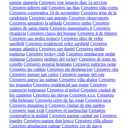
parque alameda
Cerrajero jose ignacio diaz 1a seccion
Cerrajero talleres sud
Cerrajero las lilas
Cerrajero villa cornu
Cerrajero cooperativa 16 de noviembre
Cerrajero tejas de la
candelaria
Cerrajero san antonio
Cerrajero observatorio
Cerrajero apeadero la tablada
Cerrajero ombu
Cerrajero
solares de santa maria
Cerrajero manantiales ii
Cerrajero
rivadavia
Cerrajero claros del bosque
Cerrajero 4 de febrero
Cerrajero san pedro nolasco
Cerrajero altos de velez
sarsfield
Cerrajero residencial velez sarsfield
Cerrajero
parque atlantica
Cerrajero san daniel
Cerrajero jardin
espinosa
Cerrajero jockey club
Cerrajero ampliacion jardin
espinosa
Cerrajero jardines del jockey
Cerrajero dr remo m.
copello
Cerrajero general belgrano
Cerrajero patricios oeste
Cerrajero las cañitas
Cerrajero sin designacion
Cerrajero oña
Cerrajero parque san carlos
Cerrajero parque del este
Cerrajero anexo las palmas
Cerrajero villa abalos
Cerrajero
los granados
Cerrajero residencial san roque
Cerrajero
consorcio esperanza
Cerrajero el trebol
Cerrajero ciudad de
los cuartetos
Cerrajero las playas
Cerrajero a.t.e.
Cerrajero
villa belgrano
Cerrajero cerro de las rosas
Cerrajero urca
Cerrajero ituzaingo ii
Cerrajero ciudad de mis sueños
Cerrajero juan xxiii
Cerrajero el quebrachal
Cerrajero
cooperativa la unidad
Cerrajero parque capital sur
Cerrajero
lourdes
Cerrajero parque don bosco
Cerrajero villa siburu
Cerrajero ampliacion palmar
Cerrajero 1er de mayo