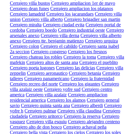
Cerrajero villa bustos
Cerrajero ampliacion 1er de mayo
Cerrajero dean funes
Cerrajero ampliacion los platanos
Cerrajero lamadrid
Cerrajero los jacarandaes
Cerrajero villa
union
Cerrajero villa alberto
Cerrajero brigadier san martin
Cerrajero miralta
Cerrajero ciudad evita
Cerrajero portal de
cordoba
Cerrajero boedo
Cerrajero industrial oeste
Cerrajero
arsenales anexo
Cerrajero villa derna
Cerrajero villa alberto
anexo
Cerrajero tte. benjamin matienzo
Cerrajero urquiza
Cerrajero colon
Cerrajero el cabildo
Cerrajero santa isabel
2a seccion
Cerrajero congreso
Cerrajero los fresnos
Cerrajero chateau los robles
Cerrajero la toma
Cerrajero villa
mafekin
Cerrajero altos de santa ana
Cerrajero el pueblito
Cerrajero poeta lugones
Cerrajero las delicias
Cerrajero villa
zeppelin
Cerrajero aeronautico
Cerrajero betania
Cerrajero
talleres
Cerrajero panamericano
Cerrajero la fraternidad
Cerrajero recreo del norte
Cerrajero los gigantes
Cerrajero
villa azalaiz oeste
Cerrajero yofre sud
Cerrajero centro
america
Cerrajero villa azalaiz
Cerrajero ampliacion
residencial america
Cerrajero los alamos
Cerrajero general
savio
Cerrajero quinta santa ana
Cerrajero alberdi
Cerrajero
yofre h
Cerrajero palmar
Cerrajero villa claudina
Cerrajero
ciudadela
Cerrajero uritorco
Cerrajero la reserva
Cerrajero
vasquez
Cerrajero villa esquiu
Cerrajero alejandro centeno
Cerrajero alto de don bosco
Cerrajero achaval peña
Cerrajero bella vista
Cerrajero los cielos
Cerrajero los soles