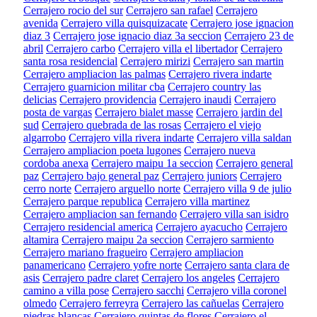
Cerrajero rocio del sur
Cerrajero san rafael
Cerrajero
avenida
Cerrajero villa quisquizacate
Cerrajero jose ignacion
diaz 3
Cerrajero jose ignacio diaz 3a seccion
Cerrajero 23 de
abril
Cerrajero carbo
Cerrajero villa el libertador
Cerrajero
santa rosa residencial
Cerrajero mirizi
Cerrajero san martin
Cerrajero ampliacion las palmas
Cerrajero rivera indarte
Cerrajero guarnicion militar cba
Cerrajero country las
delicias
Cerrajero providencia
Cerrajero inaudi
Cerrajero
posta de vargas
Cerrajero bialet masse
Cerrajero jardin del
sud
Cerrajero quebrada de las rosas
Cerrajero el viejo
algarrobo
Cerrajero villa rivera indarte
Cerrajero villa saldan
Cerrajero ampliacion poeta lugones
Cerrajero nueva
cordoba anexa
Cerrajero maipu 1a seccion
Cerrajero general
paz
Cerrajero bajo general paz
Cerrajero juniors
Cerrajero
cerro norte
Cerrajero arguello norte
Cerrajero villa 9 de julio
Cerrajero parque republica
Cerrajero villa martinez
Cerrajero ampliacion san fernando
Cerrajero villa san isidro
Cerrajero residencial america
Cerrajero ayacucho
Cerrajero
altamira
Cerrajero maipu 2a seccion
Cerrajero sarmiento
Cerrajero mariano fragueiro
Cerrajero ampliacion
panamericano
Cerrajero yofre norte
Cerrajero santa clara de
asis
Cerrajero padre claret
Cerrajero los angeles
Cerrajero
camino a villa pose
Cerrajero sacchi
Cerrajero villa coronel
olmedo
Cerrajero ferreyra
Cerrajero las cañuelas
Cerrajero
piedras blancas
Cerrajero quintas de flores
Cerrajero el