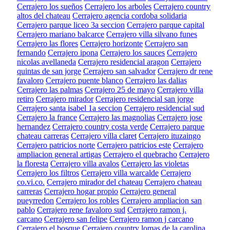
Cerrajero los sueños
Cerrajero los arboles
Cerrajero country
altos del chateau
Cerrajero agencia cordoba solidaria
Cerrajero parque liceo 3a seccion
Cerrajero parque capital
Cerrajero mariano balcarce
Cerrajero villa silvano funes
Cerrajero las flores
Cerrajero horizonte
Cerrajero san
fernando
Cerrajero ipona
Cerrajero los sauces
Cerrajero
nicolas avellaneda
Cerrajero residencial aragon
Cerrajero
quintas de san jorge
Cerrajero san salvador
Cerrajero dr rene
favaloro
Cerrajero puente blanco
Cerrajero las dalias
Cerrajero las palmas
Cerrajero 25 de mayo
Cerrajero villa
retiro
Cerrajero mirador
Cerrajero residencial san jorge
Cerrajero santa isabel 1a seccion
Cerrajero residencial sud
Cerrajero la france
Cerrajero las magnolias
Cerrajero jose
hernandez
Cerrajero country costa verde
Cerrajero parque
chateau carreras
Cerrajero villa claret
Cerrajero ituzaingo
Cerrajero patricios norte
Cerrajero patricios este
Cerrajero
ampliacion general artigas
Cerrajero el quebracho
Cerrajero
la floresta
Cerrajero villa avalos
Cerrajero las violetas
Cerrajero los filtros
Cerrajero villa warcalde
Cerrajero
co.vi.co.
Cerrajero mirador del chateau
Cerrajero chateau
carreras
Cerrajero hogar propio
Cerrajero general
pueyrredon
Cerrajero los robles
Cerrajero ampliacion san
pablo
Cerrajero rene favaloro sud
Cerrajero ramon j.
carcano
Cerrajero san felipe
Cerrajero ramon j carcano
Cerrajero el bosque
Cerrajero country lomas de la carolina