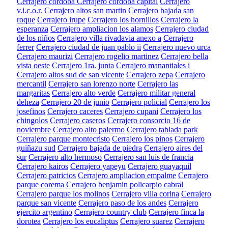
Cerrajero cordoba
Cerrajero cordoba capital
Cerrajero
v.i.c.o.r.
Cerrajero altos san martin
Cerrajero bajada san
roque
Cerrajero irupe
Cerrajero los hornillos
Cerrajero la
esperanza
Cerrajero ampliacion los alamos
Cerrajero ciudad
de los niños
Cerrajero villa rivadavia anexo a
Cerrajero
ferrer
Cerrajero ciudad de juan pablo ii
Cerrajero nuevo urca
Cerrajero maurizi
Cerrajero rogelio martinez
Cerrajero bella
vista oeste
Cerrajero 1ra. junta
Cerrajero manantiales i
Cerrajero altos sud de san vicente
Cerrajero zepa
Cerrajero
mercantil
Cerrajero san lorenzo norte
Cerrajero las
margaritas
Cerrajero alto verde
Cerrajero militar general
deheza
Cerrajero 20 de junio
Cerrajero policial
Cerrajero los
josefinos
Cerrajero caceres
Cerrajero cupani
Cerrajero los
chingolos
Cerrajero caseros
Cerrajero consorcio 16 de
noviembre
Cerrajero alto palermo
Cerrajero tablada park
Cerrajero parque montecristo
Cerrajero los pinos
Cerrajero
guiñazu sud
Cerrajero bajada de piedra
Cerrajero aires del
sur
Cerrajero alto hermoso
Cerrajero san luis de francia
Cerrajero kairos
Cerrajero yapeyu
Cerrajero guayaquil
Cerrajero patricios
Cerrajero ampliacion empalme
Cerrajero
parque corema
Cerrajero benjamin policarpio cabral
Cerrajero parque los molinos
Cerrajero villa corina
Cerrajero
parque san vicente
Cerrajero paso de los andes
Cerrajero
ejercito argentino
Cerrajero country club
Cerrajero finca la
dorotea
Cerrajero los eucaliptus
Cerrajero suarez
Cerrajero