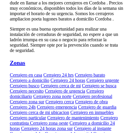
dude en llamar a los mejores cerrajeros en Cordoba . Precios
muy económicos, disponibles todos los días de la semana sin
importar el horario de su urgencia. Somos los cerrajeros
ampliacion poeta lugones baratos a domicilio Cordoba .
Siempre es una buena oportunidad para realizar una
instalación de cerraduras de seguridad, no espere a que un
ladrón irrumpa en su casa o negocio para reforzar la
seguridad. Siempre opte por la prevención cuando se trata
de seguridad.
Zonas
Cerrajero en casa
Cerrajero 24 hrs
Cerrajero barato
Cerrajero a domicilio
Cerrajero 24 horas
Cerrajero urgente
Cerrajero busco
Cerrajero cerca de mi
Cerrajero se busca
Cerrajero necesito
Cerrajero de urgencia
Cerrajero
domiciliario
Cerrajero zona norte
Cerrajero profesional
Cerrajero zona sur
Cerrajero cerca
Cerrajero de obra
Cerrajero 24h
Cerrajero emergencia
Cerrajero de guardia
Cerrajero cerca de mi ubicacion
Cerrajero en inmuebles
Cerrajero particular
Cerrajero de mantenimiento
Cerrajero
contratista
Cerrajero zona oeste
Cerrajero a domicilio 24
horas
Cerrajero 24 horas zona sur
Cerrajero al instante