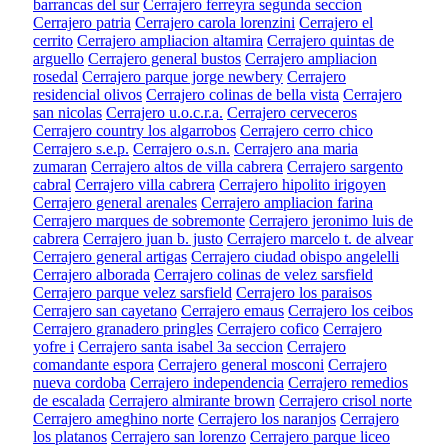
barrancas del sur
Cerrajero ferreyra segunda seccion
Cerrajero patria
Cerrajero carola lorenzini
Cerrajero el
cerrito
Cerrajero ampliacion altamira
Cerrajero quintas de
arguello
Cerrajero general bustos
Cerrajero ampliacion
rosedal
Cerrajero parque jorge newbery
Cerrajero
residencial olivos
Cerrajero colinas de bella vista
Cerrajero
san nicolas
Cerrajero u.o.c.r.a.
Cerrajero cerveceros
Cerrajero country los algarrobos
Cerrajero cerro chico
Cerrajero s.e.p.
Cerrajero o.s.n.
Cerrajero ana maria
zumaran
Cerrajero altos de villa cabrera
Cerrajero sargento
cabral
Cerrajero villa cabrera
Cerrajero hipolito irigoyen
Cerrajero general arenales
Cerrajero ampliacion farina
Cerrajero marques de sobremonte
Cerrajero jeronimo luis de
cabrera
Cerrajero juan b. justo
Cerrajero marcelo t. de alvear
Cerrajero general artigas
Cerrajero ciudad obispo angelelli
Cerrajero alborada
Cerrajero colinas de velez sarsfield
Cerrajero parque velez sarsfield
Cerrajero los paraisos
Cerrajero san cayetano
Cerrajero emaus
Cerrajero los ceibos
Cerrajero granadero pringles
Cerrajero cofico
Cerrajero
yofre i
Cerrajero santa isabel 3a seccion
Cerrajero
comandante espora
Cerrajero general mosconi
Cerrajero
nueva cordoba
Cerrajero independencia
Cerrajero remedios
de escalada
Cerrajero almirante brown
Cerrajero crisol norte
Cerrajero ameghino norte
Cerrajero los naranjos
Cerrajero
los platanos
Cerrajero san lorenzo
Cerrajero parque liceo