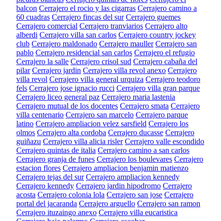
balcon
Cerrajero el rocio y las cigarras
Cerrajero camino a
60 cuadras
Cerrajero fincas del sur
Cerrajero guemes
Cerrajero comercial
Cerrajero tranviarios
Cerrajero alto
alberdi
Cerrajero villa san carlos
Cerrajero country jockey
club
Cerrajero maldonado
Cerrajero mauller
Cerrajero san
pablo
Cerrajero residencial san carlos
Cerrajero el refugio
Cerrajero la salle
Cerrajero crisol sud
Cerrajero cabaña del
pilar
Cerrajero jardin
Cerrajero villa revol anexo
Cerrajero
villa revol
Cerrajero villa general urquiza
Cerrajero teodoro
fels
Cerrajero jose ignacio rucci
Cerrajero villa gran parque
Cerrajero liceo general paz
Cerrajero maria lastenia
Cerrajero mutual de los docentes
Cerrajero smata
Cerrajero
villa centenario
Cerrajero san marcelo
Cerrajero parque
latino
Cerrajero ampliacion velez sarsfield
Cerrajero los
olmos
Cerrajero alta cordoba
Cerrajero ducasse
Cerrajero
guiñazu
Cerrajero villa alicia risler
Cerrajero valle escondido
Cerrajero quintas de italia
Cerrajero camino a san carlos
Cerrajero granja de funes
Cerrajero los boulevares
Cerrajero
estacion flores
Cerrajero ampliacion benjamin matienzo
Cerrajero tejas del sur
Cerrajero ampliacion kennedy
Cerrajero kennedy
Cerrajero jardin hipodromo
Cerrajero
acosta
Cerrajero colonia lola
Cerrajero san jose
Cerrajero
portal del jacaranda
Cerrajero arguello
Cerrajero san ramon
Cerrajero ituzaingo anexo
Cerrajero villa eucaristica