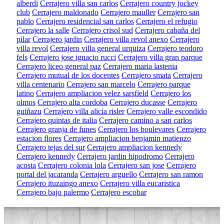
alberdi
Cerrajero villa san carlos
Cerrajero country jockey
club
Cerrajero maldonado
Cerrajero mauller
Cerrajero san
pablo
Cerrajero residencial san carlos
Cerrajero el refugio
Cerrajero la salle
Cerrajero crisol sud
Cerrajero cabaña del
pilar
Cerrajero jardin
Cerrajero villa revol anexo
Cerrajero
villa revol
Cerrajero villa general urquiza
Cerrajero teodoro
fels
Cerrajero jose ignacio rucci
Cerrajero villa gran parque
Cerrajero liceo general paz
Cerrajero maria lastenia
Cerrajero mutual de los docentes
Cerrajero smata
Cerrajero
villa centenario
Cerrajero san marcelo
Cerrajero parque
latino
Cerrajero ampliacion velez sarsfield
Cerrajero los
olmos
Cerrajero alta cordoba
Cerrajero ducasse
Cerrajero
guiñazu
Cerrajero villa alicia risler
Cerrajero valle escondido
Cerrajero quintas de italia
Cerrajero camino a san carlos
Cerrajero granja de funes
Cerrajero los boulevares
Cerrajero
estacion flores
Cerrajero ampliacion benjamin matienzo
Cerrajero tejas del sur
Cerrajero ampliacion kennedy
Cerrajero kennedy
Cerrajero jardin hipodromo
Cerrajero
acosta
Cerrajero colonia lola
Cerrajero san jose
Cerrajero
portal del jacaranda
Cerrajero arguello
Cerrajero san ramon
Cerrajero ituzaingo anexo
Cerrajero villa eucaristica
Cerrajero bajo palermo
Cerrajero escobar