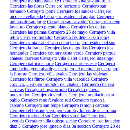
Cerrajero mariano balcarce
Cerrajero villa silvano funes
Cerrajero las flores
Cerrajero horizonte
Cerrajero san
fernando
Cerrajero ipona
Cerrajero los sauces
Cerrajero
nicolas avellaneda
Cerrajero residencial aragon
Cerrajero
quintas de san jorge
Cerrajero san salvador
Cerrajero dr rene
favaloro
Cerrajero puente blanco
Cerrajero las dalias
Cerrajero las palmas
Cerrajero 25 de mayo
Cerrajero villa
retiro
Cerrajero mirador
Cerrajero residencial san jorge
Cerrajero santa isabel 1a seccion
Cerrajero residencial sud
Cerrajero la france
Cerrajero las magnolias
Cerrajero jose
hernandez
Cerrajero country costa verde
Cerrajero parque
chateau carreras
Cerrajero villa claret
Cerrajero ituzaingo
Cerrajero patricios norte
Cerrajero patricios este
Cerrajero
ampliacion general artigas
Cerrajero el quebracho
Cerrajero
la floresta
Cerrajero villa avalos
Cerrajero las violetas
Cerrajero los filtros
Cerrajero villa warcalde
Cerrajero
co.vi.co.
Cerrajero mirador del chateau
Cerrajero chateau
carreras
Cerrajero hogar propio
Cerrajero general
pueyrredon
Cerrajero los robles
Cerrajero ampliacion san
pablo
Cerrajero rene favaloro sud
Cerrajero ramon j.
carcano
Cerrajero san felipe
Cerrajero ramon j carcano
Cerrajero el bosque
Cerrajero country lomas de la carolina
Cerrajero rocio del sur
Cerrajero san rafael
Cerrajero
avenida
Cerrajero villa quisquizacate
Cerrajero jose ignacion
diaz 3
Cerrajero jose ignacio diaz 3a seccion
Cerrajero 23 de