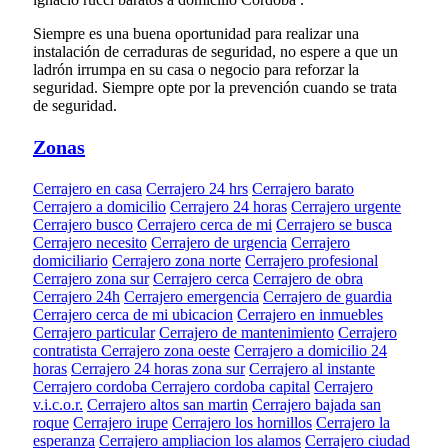
Siempre es una buena oportunidad para realizar una
instalación de cerraduras de seguridad, no espere a que un
ladrón irrumpa en su casa o negocio para reforzar la
seguridad. Siempre opte por la prevención cuando se trata
de seguridad.
Zonas
Cerrajero en casa
Cerrajero 24 hrs
Cerrajero barato
Cerrajero a domicilio
Cerrajero 24 horas
Cerrajero urgente
Cerrajero busco
Cerrajero cerca de mi
Cerrajero se busca
Cerrajero necesito
Cerrajero de urgencia
Cerrajero
domiciliario
Cerrajero zona norte
Cerrajero profesional
Cerrajero zona sur
Cerrajero cerca
Cerrajero de obra
Cerrajero 24h
Cerrajero emergencia
Cerrajero de guardia
Cerrajero cerca de mi ubicacion
Cerrajero en inmuebles
Cerrajero particular
Cerrajero de mantenimiento
Cerrajero
contratista
Cerrajero zona oeste
Cerrajero a domicilio 24
horas
Cerrajero 24 horas zona sur
Cerrajero al instante
Cerrajero cordoba
Cerrajero cordoba capital
Cerrajero
v.i.c.o.r.
Cerrajero altos san martin
Cerrajero bajada san
roque
Cerrajero irupe
Cerrajero los hornillos
Cerrajero la
esperanza
Cerrajero ampliacion los alamos
Cerrajero ciudad