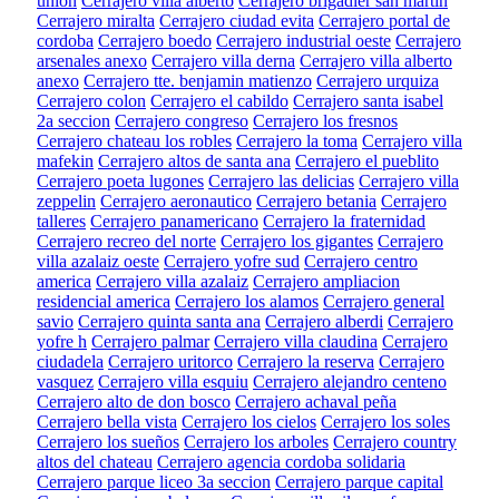
union
Cerrajero villa alberto
Cerrajero brigadier san martin
Cerrajero miralta
Cerrajero ciudad evita
Cerrajero portal de
cordoba
Cerrajero boedo
Cerrajero industrial oeste
Cerrajero
arsenales anexo
Cerrajero villa derna
Cerrajero villa alberto
anexo
Cerrajero tte. benjamin matienzo
Cerrajero urquiza
Cerrajero colon
Cerrajero el cabildo
Cerrajero santa isabel
2a seccion
Cerrajero congreso
Cerrajero los fresnos
Cerrajero chateau los robles
Cerrajero la toma
Cerrajero villa
mafekin
Cerrajero altos de santa ana
Cerrajero el pueblito
Cerrajero poeta lugones
Cerrajero las delicias
Cerrajero villa
zeppelin
Cerrajero aeronautico
Cerrajero betania
Cerrajero
talleres
Cerrajero panamericano
Cerrajero la fraternidad
Cerrajero recreo del norte
Cerrajero los gigantes
Cerrajero
villa azalaiz oeste
Cerrajero yofre sud
Cerrajero centro
america
Cerrajero villa azalaiz
Cerrajero ampliacion
residencial america
Cerrajero los alamos
Cerrajero general
savio
Cerrajero quinta santa ana
Cerrajero alberdi
Cerrajero
yofre h
Cerrajero palmar
Cerrajero villa claudina
Cerrajero
ciudadela
Cerrajero uritorco
Cerrajero la reserva
Cerrajero
vasquez
Cerrajero villa esquiu
Cerrajero alejandro centeno
Cerrajero alto de don bosco
Cerrajero achaval peña
Cerrajero bella vista
Cerrajero los cielos
Cerrajero los soles
Cerrajero los sueños
Cerrajero los arboles
Cerrajero country
altos del chateau
Cerrajero agencia cordoba solidaria
Cerrajero parque liceo 3a seccion
Cerrajero parque capital