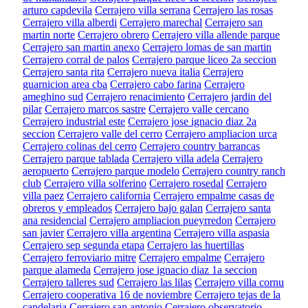
arturo capdevila
Cerrajero villa serrana
Cerrajero las rosas
Cerrajero villa alberdi
Cerrajero marechal
Cerrajero san
martin norte
Cerrajero obrero
Cerrajero villa allende parque
Cerrajero san martin anexo
Cerrajero lomas de san martin
Cerrajero corral de palos
Cerrajero parque liceo 2a seccion
Cerrajero santa rita
Cerrajero nueva italia
Cerrajero
guarnicion area cba
Cerrajero cabo farina
Cerrajero
ameghino sud
Cerrajero renacimiento
Cerrajero jardin del
pilar
Cerrajero marcos sastre
Cerrajero valle cercano
Cerrajero industrial este
Cerrajero jose ignacio diaz 2a
seccion
Cerrajero valle del cerro
Cerrajero ampliacion urca
Cerrajero colinas del cerro
Cerrajero country barrancas
Cerrajero parque tablada
Cerrajero villa adela
Cerrajero
aeropuerto
Cerrajero parque modelo
Cerrajero country ranch
club
Cerrajero villa solferino
Cerrajero rosedal
Cerrajero
villa paez
Cerrajero california
Cerrajero empalme casas de
obreros y empleados
Cerrajero bajo galan
Cerrajero santa
ana residencial
Cerrajero ampliacion pueyrredon
Cerrajero
san javier
Cerrajero villa argentina
Cerrajero villa aspasia
Cerrajero sep segunda etapa
Cerrajero las huertillas
Cerrajero ferroviario mitre
Cerrajero empalme
Cerrajero
parque alameda
Cerrajero jose ignacio diaz 1a seccion
Cerrajero talleres sud
Cerrajero las lilas
Cerrajero villa cornu
Cerrajero cooperativa 16 de noviembre
Cerrajero tejas de la
candelaria
Cerrajero san antonio
Cerrajero observatorio