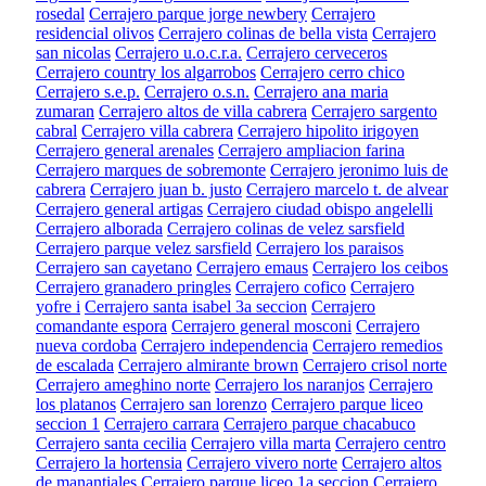
rosedal
Cerrajero parque jorge newbery
Cerrajero
residencial olivos
Cerrajero colinas de bella vista
Cerrajero
san nicolas
Cerrajero u.o.c.r.a.
Cerrajero cerveceros
Cerrajero country los algarrobos
Cerrajero cerro chico
Cerrajero s.e.p.
Cerrajero o.s.n.
Cerrajero ana maria
zumaran
Cerrajero altos de villa cabrera
Cerrajero sargento
cabral
Cerrajero villa cabrera
Cerrajero hipolito irigoyen
Cerrajero general arenales
Cerrajero ampliacion farina
Cerrajero marques de sobremonte
Cerrajero jeronimo luis de
cabrera
Cerrajero juan b. justo
Cerrajero marcelo t. de alvear
Cerrajero general artigas
Cerrajero ciudad obispo angelelli
Cerrajero alborada
Cerrajero colinas de velez sarsfield
Cerrajero parque velez sarsfield
Cerrajero los paraisos
Cerrajero san cayetano
Cerrajero emaus
Cerrajero los ceibos
Cerrajero granadero pringles
Cerrajero cofico
Cerrajero
yofre i
Cerrajero santa isabel 3a seccion
Cerrajero
comandante espora
Cerrajero general mosconi
Cerrajero
nueva cordoba
Cerrajero independencia
Cerrajero remedios
de escalada
Cerrajero almirante brown
Cerrajero crisol norte
Cerrajero ameghino norte
Cerrajero los naranjos
Cerrajero
los platanos
Cerrajero san lorenzo
Cerrajero parque liceo
seccion 1
Cerrajero carrara
Cerrajero parque chacabuco
Cerrajero santa cecilia
Cerrajero villa marta
Cerrajero centro
Cerrajero la hortensia
Cerrajero vivero norte
Cerrajero altos
de manantiales
Cerrajero parque liceo 1a seccion
Cerrajero