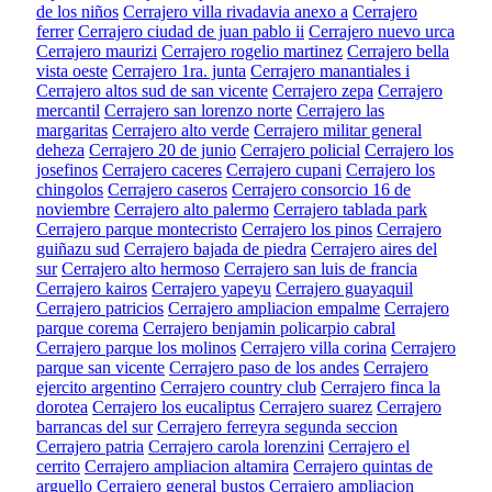
de los niños
Cerrajero villa rivadavia anexo a
Cerrajero
ferrer
Cerrajero ciudad de juan pablo ii
Cerrajero nuevo urca
Cerrajero maurizi
Cerrajero rogelio martinez
Cerrajero bella
vista oeste
Cerrajero 1ra. junta
Cerrajero manantiales i
Cerrajero altos sud de san vicente
Cerrajero zepa
Cerrajero
mercantil
Cerrajero san lorenzo norte
Cerrajero las
margaritas
Cerrajero alto verde
Cerrajero militar general
deheza
Cerrajero 20 de junio
Cerrajero policial
Cerrajero los
josefinos
Cerrajero caceres
Cerrajero cupani
Cerrajero los
chingolos
Cerrajero caseros
Cerrajero consorcio 16 de
noviembre
Cerrajero alto palermo
Cerrajero tablada park
Cerrajero parque montecristo
Cerrajero los pinos
Cerrajero
guiñazu sud
Cerrajero bajada de piedra
Cerrajero aires del
sur
Cerrajero alto hermoso
Cerrajero san luis de francia
Cerrajero kairos
Cerrajero yapeyu
Cerrajero guayaquil
Cerrajero patricios
Cerrajero ampliacion empalme
Cerrajero
parque corema
Cerrajero benjamin policarpio cabral
Cerrajero parque los molinos
Cerrajero villa corina
Cerrajero
parque san vicente
Cerrajero paso de los andes
Cerrajero
ejercito argentino
Cerrajero country club
Cerrajero finca la
dorotea
Cerrajero los eucaliptus
Cerrajero suarez
Cerrajero
barrancas del sur
Cerrajero ferreyra segunda seccion
Cerrajero patria
Cerrajero carola lorenzini
Cerrajero el
cerrito
Cerrajero ampliacion altamira
Cerrajero quintas de
arguello
Cerrajero general bustos
Cerrajero ampliacion