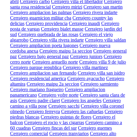
abril
Cerrajero carbo
Cerrajero villa el libertador
Cerrajero
santa rosa residencial
Cerrajero mirizi
Cerrajero san martin
Cerrajero ampliacion las palmas
Cerrajero rivera indarte
Cerrajero guarnicion militar cba
Cerrajero country las
delicias
Cerrajero providencia
Cerrajero inaudi
Cerrajero
posta de vargas
Cerrajero bialet masse
Cerrajero jardin del
sud
Cerrajero quebrada de las rosas
Cerrajero el viejo
algarrobo
Cerrajero villa rivera indarte
Cerrajero villa saldan
Cerrajero ampliacion poeta lugones
Cerrajero nueva
cordoba anexa
Cerrajero maipu 1a seccion
Cerrajero general
paz
Cerrajero bajo general paz
Cerrajero juniors
Cerrajero
cerro norte
Cerrajero arguello norte
Cerrajero villa 9 de julio
Cerrajero parque republica
Cerrajero villa martinez
Cerrajero ampliacion san fernando
Cerrajero villa san isidro
Cerrajero residencial america
Cerrajero ayacucho
Cerrajero
altamira
Cerrajero maipu 2a seccion
Cerrajero sarmiento
Cerrajero mariano fragueiro
Cerrajero ampliacion
panamericano
Cerrajero yofre norte
Cerrajero santa clara de
asis
Cerrajero padre claret
Cerrajero los angeles
Cerrajero
camino a villa pose
Cerrajero sacchi
Cerrajero villa coronel
olmedo
Cerrajero ferreyra
Cerrajero las cañuelas
Cerrajero
piedras blancas
Cerrajero quintas de flores
Cerrajero el
balcon
Cerrajero el rocio y las cigarras
Cerrajero camino a
60 cuadras
Cerrajero fincas del sur
Cerrajero guemes
Cerrajero comercial
Cerrajero tranviarios
Cerrajero alto