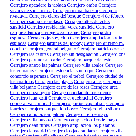
Cerrajero apeadero la tablada
Cerrajero ombu
Cerrajero
solares de santa maria
Cerrajero manantiales ii
Cerrajero
rivadavia
Cerrajero claros del bosque
Cerrajero 4 de febrero
Cerrajero san pedro nolasco
Cerrajero altos de velez
sarsfield
Cerrajero residencial velez sarsfield
Cerrajero
parque atlantica
Cerrajero san daniel
Cerrajero jardin
espinosa
Cerrajero jockey club
Cerrajero ampliacion jardin
espinosa
Cerrajero jardines del jockey
Cerrajero dr remo m.
copello
Cerrajero general belgrano
Cerrajero patricios oeste
Cerrajero las cañitas
Cerrajero sin designacion
Cerrajero oña
Cerrajero parque san carlos
Cerrajero parque del este
Cerrajero anexo las palmas
Cerrajero villa abalos
Cerrajero
los granados
Cerrajero residencial san roque
Cerrajero
consorcio esperanza
Cerrajero el trebol
Cerrajero ciudad de
los cuartetos
Cerrajero las playas
Cerrajero a.t.e.
Cerrajero
villa belgrano
Cerrajero cerro de las rosas
Cerrajero urca
Cerrajero ituzaingo ii
Cerrajero ciudad de mis sueños
Cerrajero juan xxiii
Cerrajero el quebrachal
Cerrajero
cooperativa la unidad
Cerrajero parque capital sur
Cerrajero
lourdes
Cerrajero parque don bosco
Cerrajero villa siburu
Cerrajero ampliacion palmar
Cerrajero 1er de mayo
Cerrajero villa bustos
Cerrajero ampliacion 1er de mayo
Cerrajero dean funes
Cerrajero ampliacion los platanos
Cerrajero lamadrid
Cerrajero los jacarandaes
Cerrajero villa