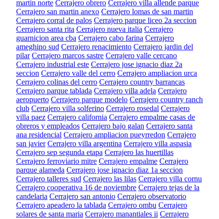
martin norte
Cerrajero obrero
Cerrajero villa allende parque
Cerrajero san martin anexo
Cerrajero lomas de san martin
Cerrajero corral de palos
Cerrajero parque liceo 2a seccion
Cerrajero santa rita
Cerrajero nueva italia
Cerrajero
guarnicion area cba
Cerrajero cabo farina
Cerrajero
ameghino sud
Cerrajero renacimiento
Cerrajero jardin del
pilar
Cerrajero marcos sastre
Cerrajero valle cercano
Cerrajero industrial este
Cerrajero jose ignacio diaz 2a
seccion
Cerrajero valle del cerro
Cerrajero ampliacion urca
Cerrajero colinas del cerro
Cerrajero country barrancas
Cerrajero parque tablada
Cerrajero villa adela
Cerrajero
aeropuerto
Cerrajero parque modelo
Cerrajero country ranch
club
Cerrajero villa solferino
Cerrajero rosedal
Cerrajero
villa paez
Cerrajero california
Cerrajero empalme casas de
obreros y empleados
Cerrajero bajo galan
Cerrajero santa
ana residencial
Cerrajero ampliacion pueyrredon
Cerrajero
san javier
Cerrajero villa argentina
Cerrajero villa aspasia
Cerrajero sep segunda etapa
Cerrajero las huertillas
Cerrajero ferroviario mitre
Cerrajero empalme
Cerrajero
parque alameda
Cerrajero jose ignacio diaz 1a seccion
Cerrajero talleres sud
Cerrajero las lilas
Cerrajero villa cornu
Cerrajero cooperativa 16 de noviembre
Cerrajero tejas de la
candelaria
Cerrajero san antonio
Cerrajero observatorio
Cerrajero apeadero la tablada
Cerrajero ombu
Cerrajero
solares de santa maria
Cerrajero manantiales ii
Cerrajero