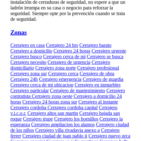
instalación de cerraduras de seguridad, no espere a que un
ladrón irrumpa en su casa o negocio para reforzar la
seguridad. Siempre opte por la prevención cuando se trata
de seguridad.
Zonas
Cerrajero en casa
Cerrajero 24 hrs
Cerrajero barato
Cerrajero a domicilio
Cerrajero 24 horas
Cerrajero urgente
Cerrajero busco
Cerrajero cerca de mi
Cerrajero se busca
Cerrajero necesito
Cerrajero de urgencia
Cerrajero
domiciliario
Cerrajero zona norte
Cerrajero profesional
Cerrajero zona sur
Cerrajero cerca
Cerrajero de obra
Cerrajero 24h
Cerrajero emergencia
Cerrajero de guardia
Cerrajero cerca de mi ubicacion
Cerrajero en inmuebles
Cerrajero particular
Cerrajero de mantenimiento
Cerrajero
contratista
Cerrajero zona oeste
Cerrajero a domicilio 24
horas
Cerrajero 24 horas zona sur
Cerrajero al instante
Cerrajero cordoba
Cerrajero cordoba capital
Cerrajero
v.i.c.o.r.
Cerrajero altos san martin
Cerrajero bajada san
roque
Cerrajero irupe
Cerrajero los hornillos
Cerrajero la
esperanza
Cerrajero ampliacion los alamos
Cerrajero ciudad
de los niños
Cerrajero villa rivadavia anexo a
Cerrajero
ferrer
Cerrajero ciudad de juan pablo ii
Cerrajero nuevo urca