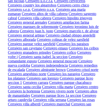
san nicolas
Cerrajero u.o.c.r.a.
Cerrajero cerveceros
Cerrajero country los algarrobos
Cerrajero cerro chico
Cerrajero s.e.p.
Cerrajero o.s.n.
Cerrajero ana maria
zumaran
Cerrajero altos de villa cabrera
Cerrajero sargento
cabral
Cerrajero villa cabrera
Cerrajero hipolito irigoyen
Cerrajero general arenales
Cerrajero ampliacion farina
Cerrajero marques de sobremonte
Cerrajero jeronimo luis de
cabrera
Cerrajero juan b. justo
Cerrajero marcelo t. de alvear
Cerrajero general artigas
Cerrajero ciudad obispo angelelli
Cerrajero alborada
Cerrajero colinas de velez sarsfield
Cerrajero parque velez sarsfield
Cerrajero los paraisos
Cerrajero san cayetano
Cerrajero emaus
Cerrajero los ceibos
Cerrajero granadero pringles
Cerrajero cofico
Cerrajero
yofre i
Cerrajero santa isabel 3a seccion
Cerrajero
comandante espora
Cerrajero general mosconi
Cerrajero
nueva cordoba
Cerrajero independencia
Cerrajero remedios
de escalada
Cerrajero almirante brown
Cerrajero crisol norte
Cerrajero ameghino norte
Cerrajero los naranjos
Cerrajero
los platanos
Cerrajero san lorenzo
Cerrajero parque liceo
seccion 1
Cerrajero carrara
Cerrajero parque chacabuco
Cerrajero santa cecilia
Cerrajero villa marta
Cerrajero centro
Cerrajero la hortensia
Cerrajero vivero norte
Cerrajero altos
de manantiales
Cerrajero parque liceo 1a seccion
Cerrajero
arturo capdevila
Cerrajero villa serrana
Cerrajero las rosas
Cerrajero villa alberdi
Cerrajero marechal
Cerrajero san