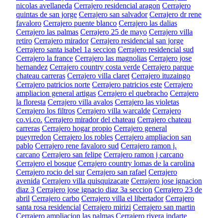
nicolas avellaneda
Cerrajero residencial aragon
Cerrajero
quintas de san jorge
Cerrajero san salvador
Cerrajero dr rene
favaloro
Cerrajero puente blanco
Cerrajero las dalias
Cerrajero las palmas
Cerrajero 25 de mayo
Cerrajero villa
retiro
Cerrajero mirador
Cerrajero residencial san jorge
Cerrajero santa isabel 1a seccion
Cerrajero residencial sud
Cerrajero la france
Cerrajero las magnolias
Cerrajero jose
hernandez
Cerrajero country costa verde
Cerrajero parque
chateau carreras
Cerrajero villa claret
Cerrajero ituzaingo
Cerrajero patricios norte
Cerrajero patricios este
Cerrajero
ampliacion general artigas
Cerrajero el quebracho
Cerrajero
la floresta
Cerrajero villa avalos
Cerrajero las violetas
Cerrajero los filtros
Cerrajero villa warcalde
Cerrajero
co.vi.co.
Cerrajero mirador del chateau
Cerrajero chateau
carreras
Cerrajero hogar propio
Cerrajero general
pueyrredon
Cerrajero los robles
Cerrajero ampliacion san
pablo
Cerrajero rene favaloro sud
Cerrajero ramon j.
carcano
Cerrajero san felipe
Cerrajero ramon j carcano
Cerrajero el bosque
Cerrajero country lomas de la carolina
Cerrajero rocio del sur
Cerrajero san rafael
Cerrajero
avenida
Cerrajero villa quisquizacate
Cerrajero jose ignacion
diaz 3
Cerrajero jose ignacio diaz 3a seccion
Cerrajero 23 de
abril
Cerrajero carbo
Cerrajero villa el libertador
Cerrajero
santa rosa residencial
Cerrajero mirizi
Cerrajero san martin
Cerrajero ampliacion las palmas
Cerrajero rivera indarte