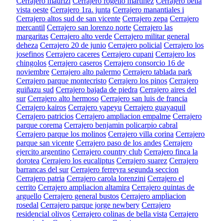
Cerrajero maurizi
Cerrajero rogelio martinez
Cerrajero bella
vista oeste
Cerrajero 1ra. junta
Cerrajero manantiales i
Cerrajero altos sud de san vicente
Cerrajero zepa
Cerrajero
mercantil
Cerrajero san lorenzo norte
Cerrajero las
margaritas
Cerrajero alto verde
Cerrajero militar general
deheza
Cerrajero 20 de junio
Cerrajero policial
Cerrajero los
josefinos
Cerrajero caceres
Cerrajero cupani
Cerrajero los
chingolos
Cerrajero caseros
Cerrajero consorcio 16 de
noviembre
Cerrajero alto palermo
Cerrajero tablada park
Cerrajero parque montecristo
Cerrajero los pinos
Cerrajero
guiñazu sud
Cerrajero bajada de piedra
Cerrajero aires del
sur
Cerrajero alto hermoso
Cerrajero san luis de francia
Cerrajero kairos
Cerrajero yapeyu
Cerrajero guayaquil
Cerrajero patricios
Cerrajero ampliacion empalme
Cerrajero
parque corema
Cerrajero benjamin policarpio cabral
Cerrajero parque los molinos
Cerrajero villa corina
Cerrajero
parque san vicente
Cerrajero paso de los andes
Cerrajero
ejercito argentino
Cerrajero country club
Cerrajero finca la
dorotea
Cerrajero los eucaliptus
Cerrajero suarez
Cerrajero
barrancas del sur
Cerrajero ferreyra segunda seccion
Cerrajero patria
Cerrajero carola lorenzini
Cerrajero el
cerrito
Cerrajero ampliacion altamira
Cerrajero quintas de
arguello
Cerrajero general bustos
Cerrajero ampliacion
rosedal
Cerrajero parque jorge newbery
Cerrajero
residencial olivos
Cerrajero colinas de bella vista
Cerrajero