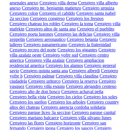
arsenales anexo
Cerrajero villa derna
Cerrajero villa alberto
anexo
Cerrajero tte. benjamin matienzo
Cerrajero urquiza
Cerrajero colon
Cerrajero el cabildo
Cerrajero santa isabel
2a seccion
Cerrajero congreso
Cerrajero los fresnos
Cerrajero chateau los robles
Cerrajero la toma
Cerrajero villa
mafekin
Cerrajero altos de santa ana
Cerrajero el pueblito
Cerrajero poeta lugones
Cerrajero las delicias
Cerrajero villa
zeppelin
Cerrajero aeronautico
Cerrajero betania
Cerrajero
talleres
Cerrajero panamericano
Cerrajero la fraternidad
Cerrajero recreo del norte
Cerrajero los gigantes
Cerrajero
villa azalaiz oeste
Cerrajero yofre sud
Cerrajero centro
america
Cerrajero villa azalaiz
Cerrajero ampliacion
residencial america
Cerrajero los alamos
Cerrajero general
savio
Cerrajero quinta santa ana
Cerrajero alberdi
Cerrajero
yofre h
Cerrajero palmar
Cerrajero villa claudina
Cerrajero
ciudadela
Cerrajero uritorco
Cerrajero la reserva
Cerrajero
vasquez
Cerrajero villa esquiu
Cerrajero alejandro centeno
Cerrajero alto de don bosco
Cerrajero achaval peña
Cerrajero bella vista
Cerrajero los cielos
Cerrajero los soles
Cerrajero los sueños
Cerrajero los arboles
Cerrajero country
altos del chateau
Cerrajero agencia cordoba solidaria
Cerrajero parque liceo 3a seccion
Cerrajero parque capital
Cerrajero mariano balcarce
Cerrajero villa silvano funes
Cerrajero las flores
Cerrajero horizonte
Cerrajero san
fernando
Cerrajero ipona
Cerrajero los sauces
Cerrajero