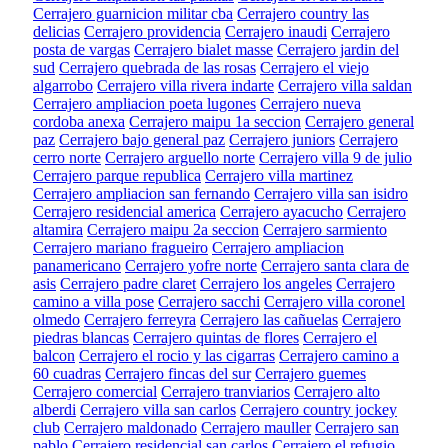
Cerrajero guarnicion militar cba
Cerrajero country las
delicias
Cerrajero providencia
Cerrajero inaudi
Cerrajero
posta de vargas
Cerrajero bialet masse
Cerrajero jardin del
sud
Cerrajero quebrada de las rosas
Cerrajero el viejo
algarrobo
Cerrajero villa rivera indarte
Cerrajero villa saldan
Cerrajero ampliacion poeta lugones
Cerrajero nueva
cordoba anexa
Cerrajero maipu 1a seccion
Cerrajero general
paz
Cerrajero bajo general paz
Cerrajero juniors
Cerrajero
cerro norte
Cerrajero arguello norte
Cerrajero villa 9 de julio
Cerrajero parque republica
Cerrajero villa martinez
Cerrajero ampliacion san fernando
Cerrajero villa san isidro
Cerrajero residencial america
Cerrajero ayacucho
Cerrajero
altamira
Cerrajero maipu 2a seccion
Cerrajero sarmiento
Cerrajero mariano fragueiro
Cerrajero ampliacion
panamericano
Cerrajero yofre norte
Cerrajero santa clara de
asis
Cerrajero padre claret
Cerrajero los angeles
Cerrajero
camino a villa pose
Cerrajero sacchi
Cerrajero villa coronel
olmedo
Cerrajero ferreyra
Cerrajero las cañuelas
Cerrajero
piedras blancas
Cerrajero quintas de flores
Cerrajero el
balcon
Cerrajero el rocio y las cigarras
Cerrajero camino a
60 cuadras
Cerrajero fincas del sur
Cerrajero guemes
Cerrajero comercial
Cerrajero tranviarios
Cerrajero alto
alberdi
Cerrajero villa san carlos
Cerrajero country jockey
club
Cerrajero maldonado
Cerrajero mauller
Cerrajero san
pablo
Cerrajero residencial san carlos
Cerrajero el refugio