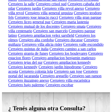
Cerrajero la salle
Cerrajero crisol sud
Cerrajero cabaña del
pilar
Cerrajero jardin
Cerrajero villa revol anexo
Cerrajero
villa revol
Cerrajero villa general urquiza
Cerrajero teodoro
fels
Cerrajero jose ignacio rucci
Cerrajero villa gran parque
Cerrajero liceo general paz
Cerrajero maria lastenia
Cerrajero mutual de los docentes
Cerrajero smata
Cerrajero
villa centenario
Cerrajero san marcelo
Cerrajero parque
latino
Cerrajero ampliacion velez sarsfield
Cerrajero los
olmos
Cerrajero alta cordoba
Cerrajero ducasse
Cerrajero
guiñazu
Cerrajero villa alicia risler
Cerrajero valle escondido
Cerrajero quintas de italia
Cerrajero camino a san carlos
Cerrajero granja de funes
Cerrajero los boulevares
Cerrajero
estacion flores
Cerrajero ampliacion benjamin matienzo
Cerrajero tejas del sur
Cerrajero ampliacion kennedy
Cerrajero kennedy
Cerrajero jardin hipodromo
Cerrajero
acosta
Cerrajero colonia lola
Cerrajero san jose
Cerrajero
portal del jacaranda
Cerrajero arguello
Cerrajero san ramon
Cerrajero ituzaingo anexo
Cerrajero villa eucaristica
Cerrajero bajo palermo
Cerrajero escobar
¿ Tenés alguna otra Consulta?