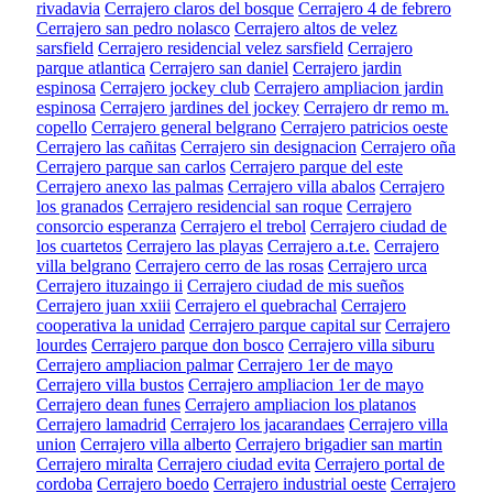
rivadavia
Cerrajero claros del bosque
Cerrajero 4 de febrero
Cerrajero san pedro nolasco
Cerrajero altos de velez
sarsfield
Cerrajero residencial velez sarsfield
Cerrajero
parque atlantica
Cerrajero san daniel
Cerrajero jardin
espinosa
Cerrajero jockey club
Cerrajero ampliacion jardin
espinosa
Cerrajero jardines del jockey
Cerrajero dr remo m.
copello
Cerrajero general belgrano
Cerrajero patricios oeste
Cerrajero las cañitas
Cerrajero sin designacion
Cerrajero oña
Cerrajero parque san carlos
Cerrajero parque del este
Cerrajero anexo las palmas
Cerrajero villa abalos
Cerrajero
los granados
Cerrajero residencial san roque
Cerrajero
consorcio esperanza
Cerrajero el trebol
Cerrajero ciudad de
los cuartetos
Cerrajero las playas
Cerrajero a.t.e.
Cerrajero
villa belgrano
Cerrajero cerro de las rosas
Cerrajero urca
Cerrajero ituzaingo ii
Cerrajero ciudad de mis sueños
Cerrajero juan xxiii
Cerrajero el quebrachal
Cerrajero
cooperativa la unidad
Cerrajero parque capital sur
Cerrajero
lourdes
Cerrajero parque don bosco
Cerrajero villa siburu
Cerrajero ampliacion palmar
Cerrajero 1er de mayo
Cerrajero villa bustos
Cerrajero ampliacion 1er de mayo
Cerrajero dean funes
Cerrajero ampliacion los platanos
Cerrajero lamadrid
Cerrajero los jacarandaes
Cerrajero villa
union
Cerrajero villa alberto
Cerrajero brigadier san martin
Cerrajero miralta
Cerrajero ciudad evita
Cerrajero portal de
cordoba
Cerrajero boedo
Cerrajero industrial oeste
Cerrajero