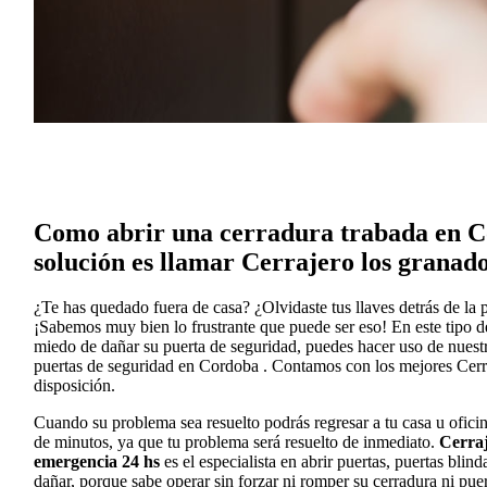
Como abrir una cerradura trabada en C
solución es llamar Cerrajero los granad
¿Te has quedado fuera de casa? ¿Olvidaste tus llaves detrás de la 
¡Sabemos muy bien lo frustrante que puede ser eso! En este tipo de 
miedo de dañar su puerta de seguridad, puedes hacer uso de nuestr
puertas de seguridad en Cordoba . Contamos con los mejores Cerra
disposición.
Cuando su problema sea resuelto podrás regresar a tu casa u oficin
de minutos, ya que tu problema será resuelto de inmediato.
Cerraj
emergencia 24 hs
es el especialista en abrir puertas, puertas blin
dañar, porque sabe operar sin forzar ni romper su cerradura ni puer