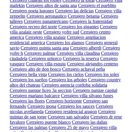
Cerrajero chateau los robles
Cerrajero la toma
Cerrajero villa
mafekin
Cerrajero altos de santa ana
Cerrajero el pueblito
Cerrajero poeta lugones
Cerrajero las delicias
Cerrajero villa
zeppelin
Cerrajero aeronautico
Cerrajero betania
Cerrajero
talleres
Cerrajero panamericano
Cerrajero la fraternidad
Cerrajero recreo del norte
Cerrajero los gigantes
Cerrajero
villa azalaiz oeste
Cerrajero yofre sud
Cerrajero centro
america
Cerrajero villa azalaiz
Cerrajero ampliacion
residencial america
Cerrajero los alamos
Cerrajero general
savio
Cerrajero quinta santa ana
Cerrajero alberdi
Cerrajero
yofre h
Cerrajero palmar
Cerrajero villa claudina
Cerrajero
ciudadela
Cerrajero uritorco
Cerrajero la reserva
Cerrajero
vasquez
Cerrajero villa esquiu
Cerrajero alejandro centeno
Cerrajero alto de don bosco
Cerrajero achaval peña
Cerrajero bella vista
Cerrajero los cielos
Cerrajero los soles
Cerrajero los sueños
Cerrajero los arboles
Cerrajero country
altos del chateau
Cerrajero agencia cordoba solidaria
Cerrajero parque liceo 3a seccion
Cerrajero parque capital
Cerrajero mariano balcarce
Cerrajero villa silvano funes
Cerrajero las flores
Cerrajero horizonte
Cerrajero san
fernando
Cerrajero ipona
Cerrajero los sauces
Cerrajero
nicolas avellaneda
Cerrajero residencial aragon
Cerrajero
quintas de san jorge
Cerrajero san salvador
Cerrajero dr rene
favaloro
Cerrajero puente blanco
Cerrajero las dalias
Cerrajero las palmas
Cerrajero 25 de mayo
Cerrajero villa