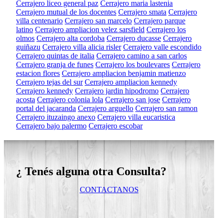
Cerrajero liceo general paz
Cerrajero maria lastenia
Cerrajero mutual de los docentes
Cerrajero smata
Cerrajero
villa centenario
Cerrajero san marcelo
Cerrajero parque
latino
Cerrajero ampliacion velez sarsfield
Cerrajero los
olmos
Cerrajero alta cordoba
Cerrajero ducasse
Cerrajero
guiñazu
Cerrajero villa alicia risler
Cerrajero valle escondido
Cerrajero quintas de italia
Cerrajero camino a san carlos
Cerrajero granja de funes
Cerrajero los boulevares
Cerrajero
estacion flores
Cerrajero ampliacion benjamin matienzo
Cerrajero tejas del sur
Cerrajero ampliacion kennedy
Cerrajero kennedy
Cerrajero jardin hipodromo
Cerrajero
acosta
Cerrajero colonia lola
Cerrajero san jose
Cerrajero
portal del jacaranda
Cerrajero arguello
Cerrajero san ramon
Cerrajero ituzaingo anexo
Cerrajero villa eucaristica
Cerrajero bajo palermo
Cerrajero escobar
¿ Tenés alguna otra Consulta?
CONTACTANOS