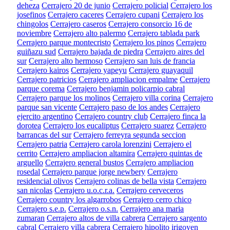
deheza
Cerrajero 20 de junio
Cerrajero policial
Cerrajero los
josefinos
Cerrajero caceres
Cerrajero cupani
Cerrajero los
chingolos
Cerrajero caseros
Cerrajero consorcio 16 de
noviembre
Cerrajero alto palermo
Cerrajero tablada park
Cerrajero parque montecristo
Cerrajero los pinos
Cerrajero
guiñazu sud
Cerrajero bajada de piedra
Cerrajero aires del
sur
Cerrajero alto hermoso
Cerrajero san luis de francia
Cerrajero kairos
Cerrajero yapeyu
Cerrajero guayaquil
Cerrajero patricios
Cerrajero ampliacion empalme
Cerrajero
parque corema
Cerrajero benjamin policarpio cabral
Cerrajero parque los molinos
Cerrajero villa corina
Cerrajero
parque san vicente
Cerrajero paso de los andes
Cerrajero
ejercito argentino
Cerrajero country club
Cerrajero finca la
dorotea
Cerrajero los eucaliptus
Cerrajero suarez
Cerrajero
barrancas del sur
Cerrajero ferreyra segunda seccion
Cerrajero patria
Cerrajero carola lorenzini
Cerrajero el
cerrito
Cerrajero ampliacion altamira
Cerrajero quintas de
arguello
Cerrajero general bustos
Cerrajero ampliacion
rosedal
Cerrajero parque jorge newbery
Cerrajero
residencial olivos
Cerrajero colinas de bella vista
Cerrajero
san nicolas
Cerrajero u.o.c.r.a.
Cerrajero cerveceros
Cerrajero country los algarrobos
Cerrajero cerro chico
Cerrajero s.e.p.
Cerrajero o.s.n.
Cerrajero ana maria
zumaran
Cerrajero altos de villa cabrera
Cerrajero sargento
cabral
Cerrajero villa cabrera
Cerrajero hipolito irigoyen