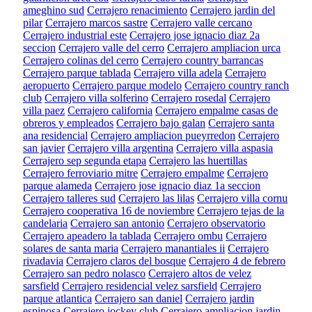
ameghino sud
Cerrajero renacimiento
Cerrajero jardin del
pilar
Cerrajero marcos sastre
Cerrajero valle cercano
Cerrajero industrial este
Cerrajero jose ignacio diaz 2a
seccion
Cerrajero valle del cerro
Cerrajero ampliacion urca
Cerrajero colinas del cerro
Cerrajero country barrancas
Cerrajero parque tablada
Cerrajero villa adela
Cerrajero
aeropuerto
Cerrajero parque modelo
Cerrajero country ranch
club
Cerrajero villa solferino
Cerrajero rosedal
Cerrajero
villa paez
Cerrajero california
Cerrajero empalme casas de
obreros y empleados
Cerrajero bajo galan
Cerrajero santa
ana residencial
Cerrajero ampliacion pueyrredon
Cerrajero
san javier
Cerrajero villa argentina
Cerrajero villa aspasia
Cerrajero sep segunda etapa
Cerrajero las huertillas
Cerrajero ferroviario mitre
Cerrajero empalme
Cerrajero
parque alameda
Cerrajero jose ignacio diaz 1a seccion
Cerrajero talleres sud
Cerrajero las lilas
Cerrajero villa cornu
Cerrajero cooperativa 16 de noviembre
Cerrajero tejas de la
candelaria
Cerrajero san antonio
Cerrajero observatorio
Cerrajero apeadero la tablada
Cerrajero ombu
Cerrajero
solares de santa maria
Cerrajero manantiales ii
Cerrajero
rivadavia
Cerrajero claros del bosque
Cerrajero 4 de febrero
Cerrajero san pedro nolasco
Cerrajero altos de velez
sarsfield
Cerrajero residencial velez sarsfield
Cerrajero
parque atlantica
Cerrajero san daniel
Cerrajero jardin
espinosa
Cerrajero jockey club
Cerrajero ampliacion jardin