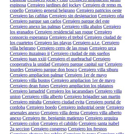
espinosa
Cerrajero jardines del jockey
Cerrajero dr remo m.
copello
Cerrajero general belgrano
Cerrajero patricios oeste
Cerrajero las cañitas
Cerrajero sin designacion
Cerrajero oña
Cerrajero parque san carlos
Cerrajero parque del este
Cerrajero anexo las palmas
Cerrajero villa abalos
Cerrajero
los granados
Cerrajero residencial san roque
Cerrajero
consorcio esperanza
Cerrajero el trebol
Cerrajero ciudad de
los cuartetos
Cerrajero las playas
Cerrajero a.t.e.
Cerrajero
villa belgrano
Cerrajero cerro de las rosas
Cerrajero urca
Cerrajero ituzaingo ii
Cerrajero ciudad de mis sueños
Cerrajero juan xxiii
Cerrajero el quebrachal
Cerrajero
cooperativa la unidad
Cerrajero parque capital sur
Cerrajero
lourdes
Cerrajero parque don bosco
Cerrajero villa siburu
Cerrajero ampliacion palmar
Cerrajero 1er de mayo
Cerrajero villa bustos
Cerrajero ampliacion 1er de mayo
Cerrajero dean funes
Cerrajero ampliacion los platanos
Cerrajero lamadrid
Cerrajero los jacarandaes
Cerrajero villa
union
Cerrajero villa alberto
Cerrajero brigadier san martin
Cerrajero miralta
Cerrajero ciudad evita
Cerrajero portal de
cordoba
Cerrajero boedo
Cerrajero industrial oeste
Cerrajero
arsenales anexo
Cerrajero villa derna
Cerrajero villa alberto
anexo
Cerrajero tte. benjamin matienzo
Cerrajero urquiza
Cerrajero colon
Cerrajero el cabildo
Cerrajero santa isabel
2a seccion
Cerrajero congreso
Cerrajero los fresnos