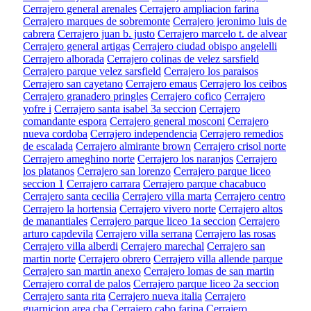
Cerrajero general arenales
Cerrajero ampliacion farina
Cerrajero marques de sobremonte
Cerrajero jeronimo luis de
cabrera
Cerrajero juan b. justo
Cerrajero marcelo t. de alvear
Cerrajero general artigas
Cerrajero ciudad obispo angelelli
Cerrajero alborada
Cerrajero colinas de velez sarsfield
Cerrajero parque velez sarsfield
Cerrajero los paraisos
Cerrajero san cayetano
Cerrajero emaus
Cerrajero los ceibos
Cerrajero granadero pringles
Cerrajero cofico
Cerrajero
yofre i
Cerrajero santa isabel 3a seccion
Cerrajero
comandante espora
Cerrajero general mosconi
Cerrajero
nueva cordoba
Cerrajero independencia
Cerrajero remedios
de escalada
Cerrajero almirante brown
Cerrajero crisol norte
Cerrajero ameghino norte
Cerrajero los naranjos
Cerrajero
los platanos
Cerrajero san lorenzo
Cerrajero parque liceo
seccion 1
Cerrajero carrara
Cerrajero parque chacabuco
Cerrajero santa cecilia
Cerrajero villa marta
Cerrajero centro
Cerrajero la hortensia
Cerrajero vivero norte
Cerrajero altos
de manantiales
Cerrajero parque liceo 1a seccion
Cerrajero
arturo capdevila
Cerrajero villa serrana
Cerrajero las rosas
Cerrajero villa alberdi
Cerrajero marechal
Cerrajero san
martin norte
Cerrajero obrero
Cerrajero villa allende parque
Cerrajero san martin anexo
Cerrajero lomas de san martin
Cerrajero corral de palos
Cerrajero parque liceo 2a seccion
Cerrajero santa rita
Cerrajero nueva italia
Cerrajero
guarnicion area cba
Cerrajero cabo farina
Cerrajero