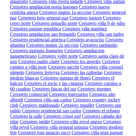
algarrobo
Cerrajero villa rivera indarte
Cerrajero villa saldan
Cerrajero ampliacion poeta lugones
Cerrajero nueva
cordoba anexa
Cerrajero maipu 1a seccion
Cerrajero general
paz
Cerrajero bajo general paz
Cerrajero juniors
Cerrajero
cerro norte
Cerrajero arguello norte
Cerrajero villa 9 de julio
Cerrajero parque republica
Cerrajero villa martinez
Cerrajero ampliacion san fernando
Cerrajero villa san isidro
Cerrajero residencial america
Cerrajero ayacucho
Cerrajero
altamira
Cerrajero maipu 2a seccion
Cerrajero sarmiento
Cerrajero mariano fragueiro
Cerrajero ampliacion
panamericano
Cerrajero yofre norte
Cerrajero santa clara de
asis
Cerrajero padre claret
Cerrajero los angeles
Cerrajero
camino a villa pose
Cerrajero sacchi
Cerrajero villa coronel
olmedo
Cerrajero ferreyra
Cerrajero las cañuelas
Cerrajero
piedras blancas
Cerrajero quintas de flores
Cerrajero el
balcon
Cerrajero el rocio y las cigarras
Cerrajero camino a
60 cuadras
Cerrajero fincas del sur
Cerrajero guemes
Cerrajero comercial
Cerrajero tranviarios
Cerrajero alto
alberdi
Cerrajero villa san carlos
Cerrajero country jockey
club
Cerrajero maldonado
Cerrajero mauller
Cerrajero san
pablo
Cerrajero residencial san carlos
Cerrajero el refugio
Cerrajero la salle
Cerrajero crisol sud
Cerrajero cabaña del
pilar
Cerrajero jardin
Cerrajero villa revol anexo
Cerrajero
villa revol
Cerrajero villa general urquiza
Cerrajero teodoro
fels
Cerrajero jose ignacio rucci
Cerrajero villa gran parque