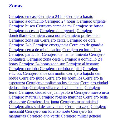
Zonas
Cerrajero en casa
Cerrajero 24 hrs
Cerrajero barato
Cerrajero a domicilio
Cerrajero 24 horas
Cerrajero urgente
Cerrajero busco
Cerrajero cerca de mi
Cerrajero se busca
Cerrajero necesito
Cerrajero de urgencia
Cerrajero
domiciliario
Cerrajero zona norte
Cerrajero profesional
Cerrajero zona sur
Cerrajero cerca
Cerrajero de obra
Cerrajero 24h
Cerrajero emergencia
Cerrajero de guardia
Cerrajero cerca de mi ubicacion
Cerrajero en inmuebles
Cerrajero particular
Cerrajero de mantenimiento
Cerrajero
contratista
Cerrajero zona oeste
Cerrajero a domicilio 24
horas
Cerrajero 24 horas zona sur
Cerrajero al instante
Cerrajero cordoba
Cerrajero cordoba capital
Cerrajero
v.i.c.o.r.
Cerrajero altos san martin
Cerrajero bajada san
roque
Cerrajero irupe
Cerrajero los hornillos
Cerrajero la
esperanza
Cerrajero ampliacion los alamos
Cerrajero ciudad
de los niños
Cerrajero villa rivadavia anexo a
Cerrajero
ferrer
Cerrajero ciudad de juan pablo ii
Cerrajero nuevo urca
Cerrajero maurizi
Cerrajero rogelio martinez
Cerrajero bella
vista oeste
Cerrajero 1ra. junta
Cerrajero manantiales i
Cerrajero altos sud de san vicente
Cerrajero zepa
Cerrajero
mercantil
Cerrajero san lorenzo norte
Cerrajero las
margaritas
Cerrajero alto verde
Cerrajero militar general