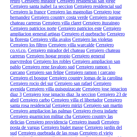
retiro
Cerrajero mirador
Cerrajero residencial san jorge
Cerrajero santa isabel 1a seccion
Cerrajero residencial sud
Cerrajero la france
Cerrajero las magnolias
Cerrajero jose
hernandez
Cerrajero country costa verde
Cerrajero parque
chateau carreras
Cerrajero villa claret
Cerrajero ituzaingo
Cerrajero patricios norte
Cerrajero patricios este
Cerrajero
ampliacion general artigas
Cerrajero el quebracho
Cerrajero
la floresta
Cerrajero villa avalos
Cerrajero las violetas
Cerrajero los filtros
Cerrajero villa warcalde
Cerrajero
co.vi.co.
Cerrajero mirador del chateau
Cerrajero chateau
carreras
Cerrajero hogar propio
Cerrajero general
pueyrredon
Cerrajero los robles
Cerrajero ampliacion san
pablo
Cerrajero rene favaloro sud
Cerrajero ramon j.
carcano
Cerrajero san felipe
Cerrajero ramon j carcano
Cerrajero el bosque
Cerrajero country lomas de la carolina
Cerrajero rocio del sur
Cerrajero san rafael
Cerrajero
avenida
Cerrajero villa quisquizacate
Cerrajero jose ignacion
diaz 3
Cerrajero jose ignacio diaz 3a seccion
Cerrajero 23 de
abril
Cerrajero carbo
Cerrajero villa el libertador
Cerrajero
santa rosa residencial
Cerrajero mirizi
Cerrajero san martin
Cerrajero ampliacion las palmas
Cerrajero rivera indarte
Cerrajero guarnicion militar cba
Cerrajero country las
delicias
Cerrajero providencia
Cerrajero inaudi
Cerrajero
posta de vargas
Cerrajero bialet masse
Cerrajero jardin del
sud
Cerrajero quebrada de las rosas
Cerrajero el viejo