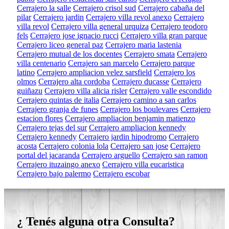
Cerrajero la salle
Cerrajero crisol sud
Cerrajero cabaña del
pilar
Cerrajero jardin
Cerrajero villa revol anexo
Cerrajero
villa revol
Cerrajero villa general urquiza
Cerrajero teodoro
fels
Cerrajero jose ignacio rucci
Cerrajero villa gran parque
Cerrajero liceo general paz
Cerrajero maria lastenia
Cerrajero mutual de los docentes
Cerrajero smata
Cerrajero
villa centenario
Cerrajero san marcelo
Cerrajero parque
latino
Cerrajero ampliacion velez sarsfield
Cerrajero los
olmos
Cerrajero alta cordoba
Cerrajero ducasse
Cerrajero
guiñazu
Cerrajero villa alicia risler
Cerrajero valle escondido
Cerrajero quintas de italia
Cerrajero camino a san carlos
Cerrajero granja de funes
Cerrajero los boulevares
Cerrajero
estacion flores
Cerrajero ampliacion benjamin matienzo
Cerrajero tejas del sur
Cerrajero ampliacion kennedy
Cerrajero kennedy
Cerrajero jardin hipodromo
Cerrajero
acosta
Cerrajero colonia lola
Cerrajero san jose
Cerrajero
portal del jacaranda
Cerrajero arguello
Cerrajero san ramon
Cerrajero ituzaingo anexo
Cerrajero villa eucaristica
Cerrajero bajo palermo
Cerrajero escobar
¿ Tenés alguna otra Consulta?