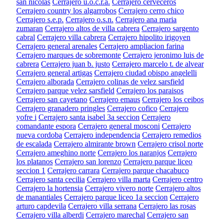
san nicolas
Cerrajero u.o.c.r.a.
Cerrajero cerveceros
Cerrajero country los algarrobos
Cerrajero cerro chico
Cerrajero s.e.p.
Cerrajero o.s.n.
Cerrajero ana maria
zumaran
Cerrajero altos de villa cabrera
Cerrajero sargento
cabral
Cerrajero villa cabrera
Cerrajero hipolito irigoyen
Cerrajero general arenales
Cerrajero ampliacion farina
Cerrajero marques de sobremonte
Cerrajero jeronimo luis de
cabrera
Cerrajero juan b. justo
Cerrajero marcelo t. de alvear
Cerrajero general artigas
Cerrajero ciudad obispo angelelli
Cerrajero alborada
Cerrajero colinas de velez sarsfield
Cerrajero parque velez sarsfield
Cerrajero los paraisos
Cerrajero san cayetano
Cerrajero emaus
Cerrajero los ceibos
Cerrajero granadero pringles
Cerrajero cofico
Cerrajero
yofre i
Cerrajero santa isabel 3a seccion
Cerrajero
comandante espora
Cerrajero general mosconi
Cerrajero
nueva cordoba
Cerrajero independencia
Cerrajero remedios
de escalada
Cerrajero almirante brown
Cerrajero crisol norte
Cerrajero ameghino norte
Cerrajero los naranjos
Cerrajero
los platanos
Cerrajero san lorenzo
Cerrajero parque liceo
seccion 1
Cerrajero carrara
Cerrajero parque chacabuco
Cerrajero santa cecilia
Cerrajero villa marta
Cerrajero centro
Cerrajero la hortensia
Cerrajero vivero norte
Cerrajero altos
de manantiales
Cerrajero parque liceo 1a seccion
Cerrajero
arturo capdevila
Cerrajero villa serrana
Cerrajero las rosas
Cerrajero villa alberdi
Cerrajero marechal
Cerrajero san