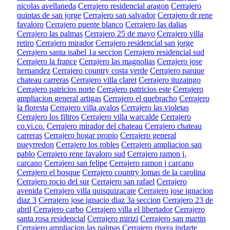
nicolas avellaneda
Cerrajero residencial aragon
Cerrajero
quintas de san jorge
Cerrajero san salvador
Cerrajero dr rene
favaloro
Cerrajero puente blanco
Cerrajero las dalias
Cerrajero las palmas
Cerrajero 25 de mayo
Cerrajero villa
retiro
Cerrajero mirador
Cerrajero residencial san jorge
Cerrajero santa isabel 1a seccion
Cerrajero residencial sud
Cerrajero la france
Cerrajero las magnolias
Cerrajero jose
hernandez
Cerrajero country costa verde
Cerrajero parque
chateau carreras
Cerrajero villa claret
Cerrajero ituzaingo
Cerrajero patricios norte
Cerrajero patricios este
Cerrajero
ampliacion general artigas
Cerrajero el quebracho
Cerrajero
la floresta
Cerrajero villa avalos
Cerrajero las violetas
Cerrajero los filtros
Cerrajero villa warcalde
Cerrajero
co.vi.co.
Cerrajero mirador del chateau
Cerrajero chateau
carreras
Cerrajero hogar propio
Cerrajero general
pueyrredon
Cerrajero los robles
Cerrajero ampliacion san
pablo
Cerrajero rene favaloro sud
Cerrajero ramon j.
carcano
Cerrajero san felipe
Cerrajero ramon j carcano
Cerrajero el bosque
Cerrajero country lomas de la carolina
Cerrajero rocio del sur
Cerrajero san rafael
Cerrajero
avenida
Cerrajero villa quisquizacate
Cerrajero jose ignacion
diaz 3
Cerrajero jose ignacio diaz 3a seccion
Cerrajero 23 de
abril
Cerrajero carbo
Cerrajero villa el libertador
Cerrajero
santa rosa residencial
Cerrajero mirizi
Cerrajero san martin
Cerrajero ampliacion las palmas
Cerrajero rivera indarte