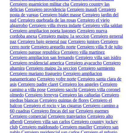
Cerrajero guarnicion militar cba
Cerrajero country las
delicias
Cerrajero providencia
Cerrajero inaudi
Cerrajero
posta de vargas
Cerrajero bialet masse
Cerrajero jardin del
sud
Cerrajero quebrada de las rosas
Cerrajero el viejo
algarrobo
Cerrajero villa rivera indarte
Cerrajero villa saldan
Cerrajero ampliacion poeta lugones
Cerrajero nueva
cordoba anexa
Cerrajero maipu 1a seccion
Cerrajero general
paz
Cerrajero bajo general paz
Cerrajero juniors
Cerrajero
cerro norte
Cerrajero arguello norte
Cerrajero villa 9 de julio
Cerrajero parque republica
Cerrajero villa martinez
Cerrajero ampliacion san fernando
Cerrajero villa san isidro
Cerrajero residencial america
Cerrajero ayacucho
Cerrajero
altamira
Cerrajero maipu 2a seccion
Cerrajero sarmiento
Cerrajero mariano fragueiro
Cerrajero ampliacion
panamericano
Cerrajero yofre norte
Cerrajero santa clara de
asis
Cerrajero padre claret
Cerrajero los angeles
Cerrajero
camino a villa pose
Cerrajero sacchi
Cerrajero villa coronel
olmedo
Cerrajero ferreyra
Cerrajero las cañuelas
Cerrajero
piedras blancas
Cerrajero quintas de flores
Cerrajero el
balcon
Cerrajero el rocio y las cigarras
Cerrajero camino a
60 cuadras
Cerrajero fincas del sur
Cerrajero guemes
Cerrajero comercial
Cerrajero tranviarios
Cerrajero alto
alberdi
Cerrajero villa san carlos
Cerrajero country jockey
club
Cerrajero maldonado
Cerrajero mauller
Cerrajero san
pablo
Cerrajero residencial san carlos
Cerrajero el refugio