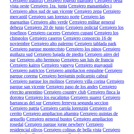
Cerrajero maurizi
Cerrajero rogelio martinez
Cerrajero bella
vista oeste
Cerrajero 1ra. junta
Cerrajero manantiales i
Cerrajero altos sud de san vicente
Cerrajero zepa
Cerrajero
mercantil
Cerrajero san lorenzo norte
Cerrajero las
margaritas
Cerrajero alto verde
Cerrajero militar general
deheza
Cerrajero 20 de junio
Cerrajero policial
Cerrajero los
josefinos
Cerrajero caceres
Cerrajero cupani
Cerrajero los
chingolos
Cerrajero caseros
Cerrajero consorcio 16 de
noviembre
Cerrajero alto palermo
Cerrajero tablada park
Cerrajero parque montecristo
Cerrajero los pinos
Cerrajero
guiñazu sud
Cerrajero bajada de piedra
Cerrajero aires del
sur
Cerrajero alto hermoso
Cerrajero san luis de francia
Cerrajero kairos
Cerrajero yapeyu
Cerrajero guayaquil
Cerrajero patricios
Cerrajero ampliacion empalme
Cerrajero
parque corema
Cerrajero benjamin policarpio cabral
Cerrajero parque los molinos
Cerrajero villa corina
Cerrajero
parque san vicente
Cerrajero paso de los andes
Cerrajero
ejercito argentino
Cerrajero country club
Cerrajero finca la
dorotea
Cerrajero los eucaliptus
Cerrajero suarez
Cerrajero
barrancas del sur
Cerrajero ferreyra segunda seccion
Cerrajero patria
Cerrajero carola lorenzini
Cerrajero el
cerrito
Cerrajero ampliacion altamira
Cerrajero quintas de
arguello
Cerrajero general bustos
Cerrajero ampliacion
rosedal
Cerrajero parque jorge newbery
Cerrajero
residencial olivos
Cerrajero colinas de bella vista
Cerrajero