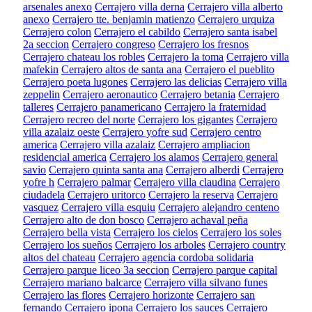
arsenales anexo
Cerrajero villa derna
Cerrajero villa alberto
anexo
Cerrajero tte. benjamin matienzo
Cerrajero urquiza
Cerrajero colon
Cerrajero el cabildo
Cerrajero santa isabel
2a seccion
Cerrajero congreso
Cerrajero los fresnos
Cerrajero chateau los robles
Cerrajero la toma
Cerrajero villa
mafekin
Cerrajero altos de santa ana
Cerrajero el pueblito
Cerrajero poeta lugones
Cerrajero las delicias
Cerrajero villa
zeppelin
Cerrajero aeronautico
Cerrajero betania
Cerrajero
talleres
Cerrajero panamericano
Cerrajero la fraternidad
Cerrajero recreo del norte
Cerrajero los gigantes
Cerrajero
villa azalaiz oeste
Cerrajero yofre sud
Cerrajero centro
america
Cerrajero villa azalaiz
Cerrajero ampliacion
residencial america
Cerrajero los alamos
Cerrajero general
savio
Cerrajero quinta santa ana
Cerrajero alberdi
Cerrajero
yofre h
Cerrajero palmar
Cerrajero villa claudina
Cerrajero
ciudadela
Cerrajero uritorco
Cerrajero la reserva
Cerrajero
vasquez
Cerrajero villa esquiu
Cerrajero alejandro centeno
Cerrajero alto de don bosco
Cerrajero achaval peña
Cerrajero bella vista
Cerrajero los cielos
Cerrajero los soles
Cerrajero los sueños
Cerrajero los arboles
Cerrajero country
altos del chateau
Cerrajero agencia cordoba solidaria
Cerrajero parque liceo 3a seccion
Cerrajero parque capital
Cerrajero mariano balcarce
Cerrajero villa silvano funes
Cerrajero las flores
Cerrajero horizonte
Cerrajero san
fernando
Cerrajero ipona
Cerrajero los sauces
Cerrajero