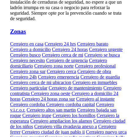
instalación de cerraduras de seguridad, no espere a que un
ladrón irrumpa en su casa o negocio para reforzar la
seguridad. Siempre opte por la prevención cuando se trata
de seguridad.
Zonas
Cerrajero en casa
Cerrajero 24 hrs
Cerrajero barato
Cerrajero a domicilio
Cerrajero 24 horas
Cerrajero urgente
Cerrajero busco
Cerrajero cerca de mi
Cerrajero se busca
Cerrajero necesito
Cerrajero de urgencia
Cerrajero
domiciliario
Cerrajero zona norte
Cerrajero profesional
Cerrajero zona sur
Cerrajero cerca
Cerrajero de obra
Cerrajero 24h
Cerrajero emergencia
Cerrajero de guardia
Cerrajero cerca de mi ubicacion
Cerrajero en inmuebles
Cerrajero particular
Cerrajero de mantenimiento
Cerrajero
contratista
Cerrajero zona oeste
Cerrajero a domicilio 24
horas
Cerrajero 24 horas zona sur
Cerrajero al instante
Cerrajero cordoba
Cerrajero cordoba capital
Cerrajero
v.i.c.o.r.
Cerrajero altos san martin
Cerrajero bajada san
roque
Cerrajero irupe
Cerrajero los hornillos
Cerrajero la
esperanza
Cerrajero ampliacion los alamos
Cerrajero ciudad
de los niños
Cerrajero villa rivadavia anexo a
Cerrajero
ferrer
Cerrajero ciudad de juan pablo ii
Cerrajero nuevo urca