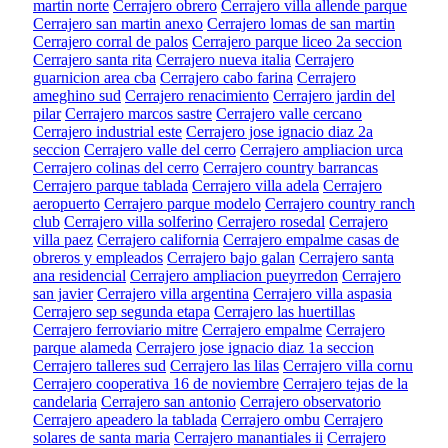
martin norte
Cerrajero obrero
Cerrajero villa allende parque
Cerrajero san martin anexo
Cerrajero lomas de san martin
Cerrajero corral de palos
Cerrajero parque liceo 2a seccion
Cerrajero santa rita
Cerrajero nueva italia
Cerrajero
guarnicion area cba
Cerrajero cabo farina
Cerrajero
ameghino sud
Cerrajero renacimiento
Cerrajero jardin del
pilar
Cerrajero marcos sastre
Cerrajero valle cercano
Cerrajero industrial este
Cerrajero jose ignacio diaz 2a
seccion
Cerrajero valle del cerro
Cerrajero ampliacion urca
Cerrajero colinas del cerro
Cerrajero country barrancas
Cerrajero parque tablada
Cerrajero villa adela
Cerrajero
aeropuerto
Cerrajero parque modelo
Cerrajero country ranch
club
Cerrajero villa solferino
Cerrajero rosedal
Cerrajero
villa paez
Cerrajero california
Cerrajero empalme casas de
obreros y empleados
Cerrajero bajo galan
Cerrajero santa
ana residencial
Cerrajero ampliacion pueyrredon
Cerrajero
san javier
Cerrajero villa argentina
Cerrajero villa aspasia
Cerrajero sep segunda etapa
Cerrajero las huertillas
Cerrajero ferroviario mitre
Cerrajero empalme
Cerrajero
parque alameda
Cerrajero jose ignacio diaz 1a seccion
Cerrajero talleres sud
Cerrajero las lilas
Cerrajero villa cornu
Cerrajero cooperativa 16 de noviembre
Cerrajero tejas de la
candelaria
Cerrajero san antonio
Cerrajero observatorio
Cerrajero apeadero la tablada
Cerrajero ombu
Cerrajero
solares de santa maria
Cerrajero manantiales ii
Cerrajero