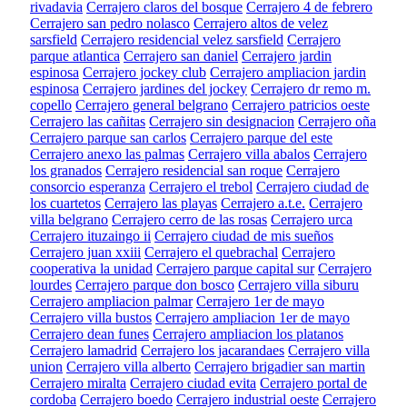
rivadavia
Cerrajero claros del bosque
Cerrajero 4 de febrero
Cerrajero san pedro nolasco
Cerrajero altos de velez
sarsfield
Cerrajero residencial velez sarsfield
Cerrajero
parque atlantica
Cerrajero san daniel
Cerrajero jardin
espinosa
Cerrajero jockey club
Cerrajero ampliacion jardin
espinosa
Cerrajero jardines del jockey
Cerrajero dr remo m.
copello
Cerrajero general belgrano
Cerrajero patricios oeste
Cerrajero las cañitas
Cerrajero sin designacion
Cerrajero oña
Cerrajero parque san carlos
Cerrajero parque del este
Cerrajero anexo las palmas
Cerrajero villa abalos
Cerrajero
los granados
Cerrajero residencial san roque
Cerrajero
consorcio esperanza
Cerrajero el trebol
Cerrajero ciudad de
los cuartetos
Cerrajero las playas
Cerrajero a.t.e.
Cerrajero
villa belgrano
Cerrajero cerro de las rosas
Cerrajero urca
Cerrajero ituzaingo ii
Cerrajero ciudad de mis sueños
Cerrajero juan xxiii
Cerrajero el quebrachal
Cerrajero
cooperativa la unidad
Cerrajero parque capital sur
Cerrajero
lourdes
Cerrajero parque don bosco
Cerrajero villa siburu
Cerrajero ampliacion palmar
Cerrajero 1er de mayo
Cerrajero villa bustos
Cerrajero ampliacion 1er de mayo
Cerrajero dean funes
Cerrajero ampliacion los platanos
Cerrajero lamadrid
Cerrajero los jacarandaes
Cerrajero villa
union
Cerrajero villa alberto
Cerrajero brigadier san martin
Cerrajero miralta
Cerrajero ciudad evita
Cerrajero portal de
cordoba
Cerrajero boedo
Cerrajero industrial oeste
Cerrajero