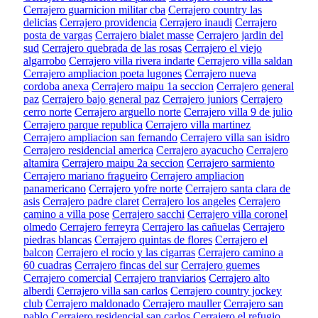
Cerrajero guarnicion militar cba
Cerrajero country las
delicias
Cerrajero providencia
Cerrajero inaudi
Cerrajero
posta de vargas
Cerrajero bialet masse
Cerrajero jardin del
sud
Cerrajero quebrada de las rosas
Cerrajero el viejo
algarrobo
Cerrajero villa rivera indarte
Cerrajero villa saldan
Cerrajero ampliacion poeta lugones
Cerrajero nueva
cordoba anexa
Cerrajero maipu 1a seccion
Cerrajero general
paz
Cerrajero bajo general paz
Cerrajero juniors
Cerrajero
cerro norte
Cerrajero arguello norte
Cerrajero villa 9 de julio
Cerrajero parque republica
Cerrajero villa martinez
Cerrajero ampliacion san fernando
Cerrajero villa san isidro
Cerrajero residencial america
Cerrajero ayacucho
Cerrajero
altamira
Cerrajero maipu 2a seccion
Cerrajero sarmiento
Cerrajero mariano fragueiro
Cerrajero ampliacion
panamericano
Cerrajero yofre norte
Cerrajero santa clara de
asis
Cerrajero padre claret
Cerrajero los angeles
Cerrajero
camino a villa pose
Cerrajero sacchi
Cerrajero villa coronel
olmedo
Cerrajero ferreyra
Cerrajero las cañuelas
Cerrajero
piedras blancas
Cerrajero quintas de flores
Cerrajero el
balcon
Cerrajero el rocio y las cigarras
Cerrajero camino a
60 cuadras
Cerrajero fincas del sur
Cerrajero guemes
Cerrajero comercial
Cerrajero tranviarios
Cerrajero alto
alberdi
Cerrajero villa san carlos
Cerrajero country jockey
club
Cerrajero maldonado
Cerrajero mauller
Cerrajero san
pablo
Cerrajero residencial san carlos
Cerrajero el refugio