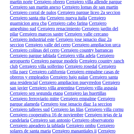
martin norte
Cerrajero obrero
Cerrajero villa allende parque
Cerrajero san martin anexo
Cerrajero lomas de san martin
Cerrajero corral de palos
Cerrajero parque liceo 2a seccion
Cerrajero santa rita
Cerrajero nueva italia
Cerrajero
guarnicion area cba
Cerrajero cabo farina
Cerrajero
ameghino sud
Cerrajero renacimiento
Cerrajero jardin del
pilar
Cerrajero marcos sastre
Cerrajero valle cercano
Cerrajero industrial este
Cerrajero jose ignacio diaz 2a
seccion
Cerrajero valle del cerro
Cerrajero ampliacion urca
Cerrajero colinas del cerro
Cerrajero country barrancas
Cerrajero parque tablada
Cerrajero villa adela
Cerrajero
aeropuerto
Cerrajero parque modelo
Cerrajero country ranch
club
Cerrajero villa solferino
Cerrajero rosedal
Cerrajero
villa paez
Cerrajero california
Cerrajero empalme casas de
obreros y empleados
Cerrajero bajo galan
Cerrajero santa
ana residencial
Cerrajero ampliacion pueyrredon
Cerrajero
san javier
Cerrajero villa argentina
Cerrajero villa aspasia
Cerrajero sep segunda etapa
Cerrajero las huertillas
Cerrajero ferroviario mitre
Cerrajero empalme
Cerrajero
parque alameda
Cerrajero jose ignacio diaz 1a seccion
Cerrajero talleres sud
Cerrajero las lilas
Cerrajero villa cornu
Cerrajero cooperativa 16 de noviembre
Cerrajero tejas de la
candelaria
Cerrajero san antonio
Cerrajero observatorio
Cerrajero apeadero la tablada
Cerrajero ombu
Cerrajero
solares de santa maria
Cerrajero manantiales ii
Cerrajero