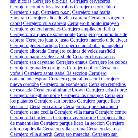
san nicolas
Cerrajero u.o.c.r.a.
Cerrajero cerveceros
Cerrajero country los algarrobos
Cerrajero cerro chico
Cerrajero s.e.p.
Cerrajero o.s.n.
Cerrajero ana maria
zumaran
Cerrajero altos de villa cabrera
Cerrajero sargento
cabral
Cerrajero villa cabrera
Cerrajero hipolito irigoyen
Cerrajero general arenales
Cerrajero ampliacion farina
Cerrajero marques de sobremonte
Cerrajero jeronimo luis de
cabrera
Cerrajero juan b. justo
Cerrajero marcelo t. de alvear
Cerrajero general artigas
Cerrajero ciudad obispo angelelli
Cerrajero alborada
Cerrajero colinas de velez sarsfield
Cerrajero parque velez sarsfield
Cerrajero los paraisos
Cerrajero san cayetano
Cerrajero emaus
Cerrajero los ceibos
Cerrajero granadero pringles
Cerrajero cofico
Cerrajero
yofre i
Cerrajero santa isabel 3a seccion
Cerrajero
comandante espora
Cerrajero general mosconi
Cerrajero
nueva cordoba
Cerrajero independencia
Cerrajero remedios
de escalada
Cerrajero almirante brown
Cerrajero crisol norte
Cerrajero ameghino norte
Cerrajero los naranjos
Cerrajero
los platanos
Cerrajero san lorenzo
Cerrajero parque liceo
seccion 1
Cerrajero carrara
Cerrajero parque chacabuco
Cerrajero santa cecilia
Cerrajero villa marta
Cerrajero centro
Cerrajero la hortensia
Cerrajero vivero norte
Cerrajero altos
de manantiales
Cerrajero parque liceo 1a seccion
Cerrajero
arturo capdevila
Cerrajero villa serrana
Cerrajero las rosas
Cerrajero villa alberdi
Cerrajero marechal
Cerrajero san