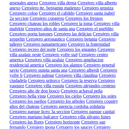
arsenales anexo
Cerrajero villa derna
Cerrajero villa alberto
anexo
Cerrajero tte. benjamin matienzo
Cerrajero urquiza
Cerrajero colon
Cerrajero el cabildo
Cerrajero santa isabel
2a seccion
Cerrajero congreso
Cerrajero los fresnos
Cerrajero chateau los robles
Cerrajero la toma
Cerrajero villa
mafekin
Cerrajero altos de santa ana
Cerrajero el pueblito
Cerrajero poeta lugones
Cerrajero las delicias
Cerrajero villa
zeppelin
Cerrajero aeronautico
Cerrajero betania
Cerrajero
talleres
Cerrajero panamericano
Cerrajero la fraternidad
Cerrajero recreo del norte
Cerrajero los gigantes
Cerrajero
villa azalaiz oeste
Cerrajero yofre sud
Cerrajero centro
america
Cerrajero villa azalaiz
Cerrajero ampliacion
residencial america
Cerrajero los alamos
Cerrajero general
savio
Cerrajero quinta santa ana
Cerrajero alberdi
Cerrajero
yofre h
Cerrajero palmar
Cerrajero villa claudina
Cerrajero
ciudadela
Cerrajero uritorco
Cerrajero la reserva
Cerrajero
vasquez
Cerrajero villa esquiu
Cerrajero alejandro centeno
Cerrajero alto de don bosco
Cerrajero achaval peña
Cerrajero bella vista
Cerrajero los cielos
Cerrajero los soles
Cerrajero los sueños
Cerrajero los arboles
Cerrajero country
altos del chateau
Cerrajero agencia cordoba solidaria
Cerrajero parque liceo 3a seccion
Cerrajero parque capital
Cerrajero mariano balcarce
Cerrajero villa silvano funes
Cerrajero las flores
Cerrajero horizonte
Cerrajero san
fernando
Cerrajero ipona
Cerrajero los sauces
Cerrajero