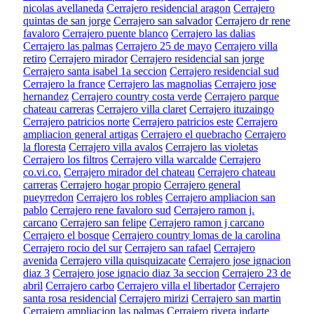
nicolas avellaneda
Cerrajero residencial aragon
Cerrajero
quintas de san jorge
Cerrajero san salvador
Cerrajero dr rene
favaloro
Cerrajero puente blanco
Cerrajero las dalias
Cerrajero las palmas
Cerrajero 25 de mayo
Cerrajero villa
retiro
Cerrajero mirador
Cerrajero residencial san jorge
Cerrajero santa isabel 1a seccion
Cerrajero residencial sud
Cerrajero la france
Cerrajero las magnolias
Cerrajero jose
hernandez
Cerrajero country costa verde
Cerrajero parque
chateau carreras
Cerrajero villa claret
Cerrajero ituzaingo
Cerrajero patricios norte
Cerrajero patricios este
Cerrajero
ampliacion general artigas
Cerrajero el quebracho
Cerrajero
la floresta
Cerrajero villa avalos
Cerrajero las violetas
Cerrajero los filtros
Cerrajero villa warcalde
Cerrajero
co.vi.co.
Cerrajero mirador del chateau
Cerrajero chateau
carreras
Cerrajero hogar propio
Cerrajero general
pueyrredon
Cerrajero los robles
Cerrajero ampliacion san
pablo
Cerrajero rene favaloro sud
Cerrajero ramon j.
carcano
Cerrajero san felipe
Cerrajero ramon j carcano
Cerrajero el bosque
Cerrajero country lomas de la carolina
Cerrajero rocio del sur
Cerrajero san rafael
Cerrajero
avenida
Cerrajero villa quisquizacate
Cerrajero jose ignacion
diaz 3
Cerrajero jose ignacio diaz 3a seccion
Cerrajero 23 de
abril
Cerrajero carbo
Cerrajero villa el libertador
Cerrajero
santa rosa residencial
Cerrajero mirizi
Cerrajero san martin
Cerrajero ampliacion las palmas
Cerrajero rivera indarte