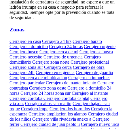
instalación de cerraduras de seguridad, no espere a que un
ladrón irrumpa en su casa o negocio para reforzar la
seguridad. Siempre opte por la prevención cuando se trata
de seguridad.
Zonas
Cerrajero en casa
Cerrajero 24 hrs
Cerrajero barato
Cerrajero a domicilio
Cerrajero 24 horas
Cerrajero urgente
Cerrajero busco
Cerrajero cerca de mi
Cerrajero se busca
Cerrajero necesito
Cerrajero de urgencia
Cerrajero
domiciliario
Cerrajero zona norte
Cerrajero profesional
Cerrajero zona sur
Cerrajero cerca
Cerrajero de obra
Cerrajero 24h
Cerrajero emergencia
Cerrajero de guardia
Cerrajero cerca de mi ubicacion
Cerrajero en inmuebles
Cerrajero particular
Cerrajero de mantenimiento
Cerrajero
contratista
Cerrajero zona oeste
Cerrajero a domicilio 24
horas
Cerrajero 24 horas zona sur
Cerrajero al instante
Cerrajero cordoba
Cerrajero cordoba capital
Cerrajero
v.i.c.o.r.
Cerrajero altos san martin
Cerrajero bajada san
roque
Cerrajero irupe
Cerrajero los hornillos
Cerrajero la
esperanza
Cerrajero ampliacion los alamos
Cerrajero ciudad
de los niños
Cerrajero villa rivadavia anexo a
Cerrajero
ferrer
Cerrajero ciudad de juan pablo ii
Cerrajero nuevo urca