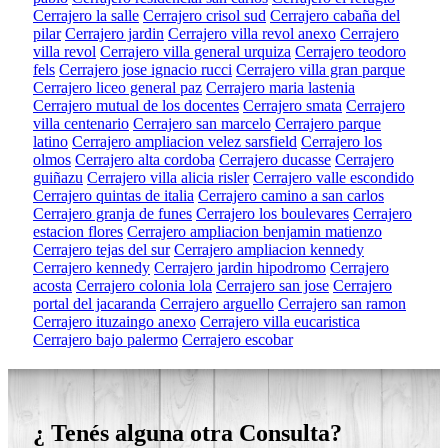
Cerrajero la salle
Cerrajero crisol sud
Cerrajero cabaña del
pilar
Cerrajero jardin
Cerrajero villa revol anexo
Cerrajero
villa revol
Cerrajero villa general urquiza
Cerrajero teodoro
fels
Cerrajero jose ignacio rucci
Cerrajero villa gran parque
Cerrajero liceo general paz
Cerrajero maria lastenia
Cerrajero mutual de los docentes
Cerrajero smata
Cerrajero
villa centenario
Cerrajero san marcelo
Cerrajero parque
latino
Cerrajero ampliacion velez sarsfield
Cerrajero los
olmos
Cerrajero alta cordoba
Cerrajero ducasse
Cerrajero
guiñazu
Cerrajero villa alicia risler
Cerrajero valle escondido
Cerrajero quintas de italia
Cerrajero camino a san carlos
Cerrajero granja de funes
Cerrajero los boulevares
Cerrajero
estacion flores
Cerrajero ampliacion benjamin matienzo
Cerrajero tejas del sur
Cerrajero ampliacion kennedy
Cerrajero kennedy
Cerrajero jardin hipodromo
Cerrajero
acosta
Cerrajero colonia lola
Cerrajero san jose
Cerrajero
portal del jacaranda
Cerrajero arguello
Cerrajero san ramon
Cerrajero ituzaingo anexo
Cerrajero villa eucaristica
Cerrajero bajo palermo
Cerrajero escobar
¿ Tenés alguna otra Consulta?