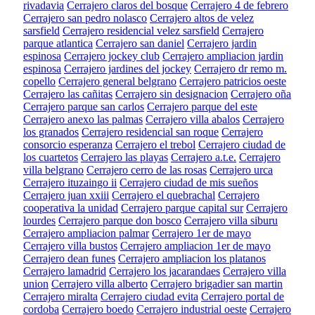
rivadavia
Cerrajero claros del bosque
Cerrajero 4 de febrero
Cerrajero san pedro nolasco
Cerrajero altos de velez
sarsfield
Cerrajero residencial velez sarsfield
Cerrajero
parque atlantica
Cerrajero san daniel
Cerrajero jardin
espinosa
Cerrajero jockey club
Cerrajero ampliacion jardin
espinosa
Cerrajero jardines del jockey
Cerrajero dr remo m.
copello
Cerrajero general belgrano
Cerrajero patricios oeste
Cerrajero las cañitas
Cerrajero sin designacion
Cerrajero oña
Cerrajero parque san carlos
Cerrajero parque del este
Cerrajero anexo las palmas
Cerrajero villa abalos
Cerrajero
los granados
Cerrajero residencial san roque
Cerrajero
consorcio esperanza
Cerrajero el trebol
Cerrajero ciudad de
los cuartetos
Cerrajero las playas
Cerrajero a.t.e.
Cerrajero
villa belgrano
Cerrajero cerro de las rosas
Cerrajero urca
Cerrajero ituzaingo ii
Cerrajero ciudad de mis sueños
Cerrajero juan xxiii
Cerrajero el quebrachal
Cerrajero
cooperativa la unidad
Cerrajero parque capital sur
Cerrajero
lourdes
Cerrajero parque don bosco
Cerrajero villa siburu
Cerrajero ampliacion palmar
Cerrajero 1er de mayo
Cerrajero villa bustos
Cerrajero ampliacion 1er de mayo
Cerrajero dean funes
Cerrajero ampliacion los platanos
Cerrajero lamadrid
Cerrajero los jacarandaes
Cerrajero villa
union
Cerrajero villa alberto
Cerrajero brigadier san martin
Cerrajero miralta
Cerrajero ciudad evita
Cerrajero portal de
cordoba
Cerrajero boedo
Cerrajero industrial oeste
Cerrajero