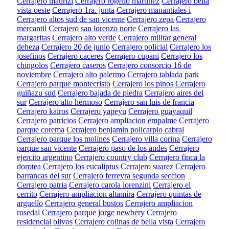
Cerrajero maurizi
Cerrajero rogelio martinez
Cerrajero bella
vista oeste
Cerrajero 1ra. junta
Cerrajero manantiales i
Cerrajero altos sud de san vicente
Cerrajero zepa
Cerrajero
mercantil
Cerrajero san lorenzo norte
Cerrajero las
margaritas
Cerrajero alto verde
Cerrajero militar general
deheza
Cerrajero 20 de junio
Cerrajero policial
Cerrajero los
josefinos
Cerrajero caceres
Cerrajero cupani
Cerrajero los
chingolos
Cerrajero caseros
Cerrajero consorcio 16 de
noviembre
Cerrajero alto palermo
Cerrajero tablada park
Cerrajero parque montecristo
Cerrajero los pinos
Cerrajero
guiñazu sud
Cerrajero bajada de piedra
Cerrajero aires del
sur
Cerrajero alto hermoso
Cerrajero san luis de francia
Cerrajero kairos
Cerrajero yapeyu
Cerrajero guayaquil
Cerrajero patricios
Cerrajero ampliacion empalme
Cerrajero
parque corema
Cerrajero benjamin policarpio cabral
Cerrajero parque los molinos
Cerrajero villa corina
Cerrajero
parque san vicente
Cerrajero paso de los andes
Cerrajero
ejercito argentino
Cerrajero country club
Cerrajero finca la
dorotea
Cerrajero los eucaliptus
Cerrajero suarez
Cerrajero
barrancas del sur
Cerrajero ferreyra segunda seccion
Cerrajero patria
Cerrajero carola lorenzini
Cerrajero el
cerrito
Cerrajero ampliacion altamira
Cerrajero quintas de
arguello
Cerrajero general bustos
Cerrajero ampliacion
rosedal
Cerrajero parque jorge newbery
Cerrajero
residencial olivos
Cerrajero colinas de bella vista
Cerrajero