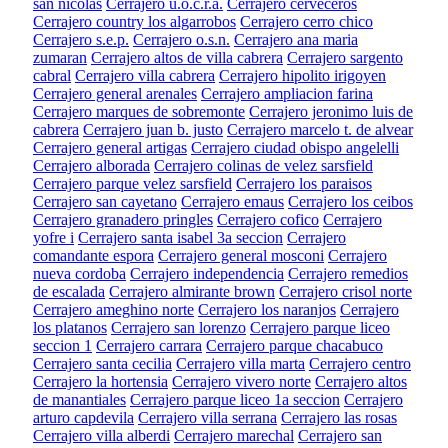
san nicolas
Cerrajero u.o.c.r.a.
Cerrajero cerveceros
Cerrajero country los algarrobos
Cerrajero cerro chico
Cerrajero s.e.p.
Cerrajero o.s.n.
Cerrajero ana maria
zumaran
Cerrajero altos de villa cabrera
Cerrajero sargento
cabral
Cerrajero villa cabrera
Cerrajero hipolito irigoyen
Cerrajero general arenales
Cerrajero ampliacion farina
Cerrajero marques de sobremonte
Cerrajero jeronimo luis de
cabrera
Cerrajero juan b. justo
Cerrajero marcelo t. de alvear
Cerrajero general artigas
Cerrajero ciudad obispo angelelli
Cerrajero alborada
Cerrajero colinas de velez sarsfield
Cerrajero parque velez sarsfield
Cerrajero los paraisos
Cerrajero san cayetano
Cerrajero emaus
Cerrajero los ceibos
Cerrajero granadero pringles
Cerrajero cofico
Cerrajero
yofre i
Cerrajero santa isabel 3a seccion
Cerrajero
comandante espora
Cerrajero general mosconi
Cerrajero
nueva cordoba
Cerrajero independencia
Cerrajero remedios
de escalada
Cerrajero almirante brown
Cerrajero crisol norte
Cerrajero ameghino norte
Cerrajero los naranjos
Cerrajero
los platanos
Cerrajero san lorenzo
Cerrajero parque liceo
seccion 1
Cerrajero carrara
Cerrajero parque chacabuco
Cerrajero santa cecilia
Cerrajero villa marta
Cerrajero centro
Cerrajero la hortensia
Cerrajero vivero norte
Cerrajero altos
de manantiales
Cerrajero parque liceo 1a seccion
Cerrajero
arturo capdevila
Cerrajero villa serrana
Cerrajero las rosas
Cerrajero villa alberdi
Cerrajero marechal
Cerrajero san