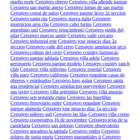
martin norte
Cerrajero obrero
Cerrajero villa allende parque
Cerrajero san martin anexo
Cerrajero lomas de san martin
Cerrajero corral de palos
Cerrajero parque liceo 2a seccion
Cerrajero santa rita
Cerrajero nueva italia
Cerrajero
guarnicion area cba
Cerrajero cabo farina
Cerrajero
ameghino sud
Cerrajero renacimiento
Cerrajero jardin del
pilar
Cerrajero marcos sastre
Cerrajero valle cercano
Cerrajero industrial este
Cerrajero jose ignacio diaz 2a
seccion
Cerrajero valle del cerro
Cerrajero ampliacion urca
Cerrajero colinas del cerro
Cerrajero country barrancas
Cerrajero parque tablada
Cerrajero villa adela
Cerrajero
aeropuerto
Cerrajero parque modelo
Cerrajero country ranch
club
Cerrajero villa solferino
Cerrajero rosedal
Cerrajero
villa paez
Cerrajero california
Cerrajero empalme casas de
obreros y empleados
Cerrajero bajo galan
Cerrajero santa
ana residencial
Cerrajero ampliacion pueyrredon
Cerrajero
san javier
Cerrajero villa argentina
Cerrajero villa aspasia
Cerrajero sep segunda etapa
Cerrajero las huertillas
Cerrajero ferroviario mitre
Cerrajero empalme
Cerrajero
parque alameda
Cerrajero jose ignacio diaz 1a seccion
Cerrajero talleres sud
Cerrajero las lilas
Cerrajero villa cornu
Cerrajero cooperativa 16 de noviembre
Cerrajero tejas de la
candelaria
Cerrajero san antonio
Cerrajero observatorio
Cerrajero apeadero la tablada
Cerrajero ombu
Cerrajero
solares de santa maria
Cerrajero manantiales ii
Cerrajero