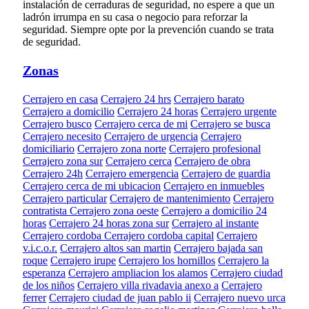
instalación de cerraduras de seguridad, no espere a que un
ladrón irrumpa en su casa o negocio para reforzar la
seguridad. Siempre opte por la prevención cuando se trata
de seguridad.
Zonas
Cerrajero en casa
Cerrajero 24 hrs
Cerrajero barato
Cerrajero a domicilio
Cerrajero 24 horas
Cerrajero urgente
Cerrajero busco
Cerrajero cerca de mi
Cerrajero se busca
Cerrajero necesito
Cerrajero de urgencia
Cerrajero
domiciliario
Cerrajero zona norte
Cerrajero profesional
Cerrajero zona sur
Cerrajero cerca
Cerrajero de obra
Cerrajero 24h
Cerrajero emergencia
Cerrajero de guardia
Cerrajero cerca de mi ubicacion
Cerrajero en inmuebles
Cerrajero particular
Cerrajero de mantenimiento
Cerrajero
contratista
Cerrajero zona oeste
Cerrajero a domicilio 24
horas
Cerrajero 24 horas zona sur
Cerrajero al instante
Cerrajero cordoba
Cerrajero cordoba capital
Cerrajero
v.i.c.o.r.
Cerrajero altos san martin
Cerrajero bajada san
roque
Cerrajero irupe
Cerrajero los hornillos
Cerrajero la
esperanza
Cerrajero ampliacion los alamos
Cerrajero ciudad
de los niños
Cerrajero villa rivadavia anexo a
Cerrajero
ferrer
Cerrajero ciudad de juan pablo ii
Cerrajero nuevo urca