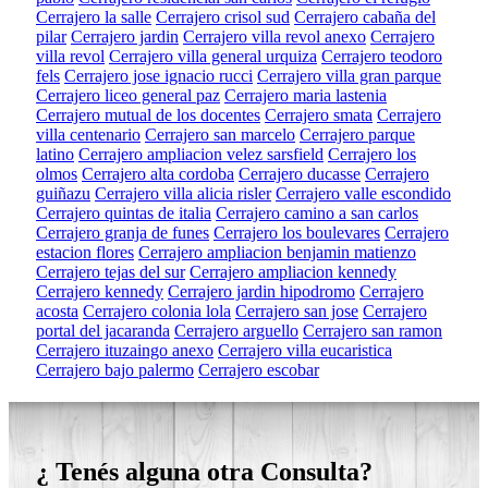
Cerrajero la salle
Cerrajero crisol sud
Cerrajero cabaña del
pilar
Cerrajero jardin
Cerrajero villa revol anexo
Cerrajero
villa revol
Cerrajero villa general urquiza
Cerrajero teodoro
fels
Cerrajero jose ignacio rucci
Cerrajero villa gran parque
Cerrajero liceo general paz
Cerrajero maria lastenia
Cerrajero mutual de los docentes
Cerrajero smata
Cerrajero
villa centenario
Cerrajero san marcelo
Cerrajero parque
latino
Cerrajero ampliacion velez sarsfield
Cerrajero los
olmos
Cerrajero alta cordoba
Cerrajero ducasse
Cerrajero
guiñazu
Cerrajero villa alicia risler
Cerrajero valle escondido
Cerrajero quintas de italia
Cerrajero camino a san carlos
Cerrajero granja de funes
Cerrajero los boulevares
Cerrajero
estacion flores
Cerrajero ampliacion benjamin matienzo
Cerrajero tejas del sur
Cerrajero ampliacion kennedy
Cerrajero kennedy
Cerrajero jardin hipodromo
Cerrajero
acosta
Cerrajero colonia lola
Cerrajero san jose
Cerrajero
portal del jacaranda
Cerrajero arguello
Cerrajero san ramon
Cerrajero ituzaingo anexo
Cerrajero villa eucaristica
Cerrajero bajo palermo
Cerrajero escobar
¿ Tenés alguna otra Consulta?