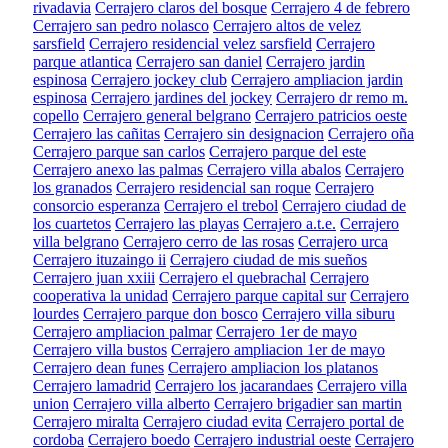
rivadavia
Cerrajero claros del bosque
Cerrajero 4 de febrero
Cerrajero san pedro nolasco
Cerrajero altos de velez
sarsfield
Cerrajero residencial velez sarsfield
Cerrajero
parque atlantica
Cerrajero san daniel
Cerrajero jardin
espinosa
Cerrajero jockey club
Cerrajero ampliacion jardin
espinosa
Cerrajero jardines del jockey
Cerrajero dr remo m.
copello
Cerrajero general belgrano
Cerrajero patricios oeste
Cerrajero las cañitas
Cerrajero sin designacion
Cerrajero oña
Cerrajero parque san carlos
Cerrajero parque del este
Cerrajero anexo las palmas
Cerrajero villa abalos
Cerrajero
los granados
Cerrajero residencial san roque
Cerrajero
consorcio esperanza
Cerrajero el trebol
Cerrajero ciudad de
los cuartetos
Cerrajero las playas
Cerrajero a.t.e.
Cerrajero
villa belgrano
Cerrajero cerro de las rosas
Cerrajero urca
Cerrajero ituzaingo ii
Cerrajero ciudad de mis sueños
Cerrajero juan xxiii
Cerrajero el quebrachal
Cerrajero
cooperativa la unidad
Cerrajero parque capital sur
Cerrajero
lourdes
Cerrajero parque don bosco
Cerrajero villa siburu
Cerrajero ampliacion palmar
Cerrajero 1er de mayo
Cerrajero villa bustos
Cerrajero ampliacion 1er de mayo
Cerrajero dean funes
Cerrajero ampliacion los platanos
Cerrajero lamadrid
Cerrajero los jacarandaes
Cerrajero villa
union
Cerrajero villa alberto
Cerrajero brigadier san martin
Cerrajero miralta
Cerrajero ciudad evita
Cerrajero portal de
cordoba
Cerrajero boedo
Cerrajero industrial oeste
Cerrajero