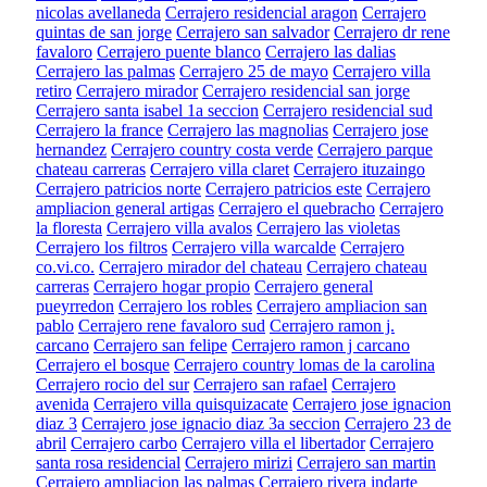
nicolas avellaneda
Cerrajero residencial aragon
Cerrajero
quintas de san jorge
Cerrajero san salvador
Cerrajero dr rene
favaloro
Cerrajero puente blanco
Cerrajero las dalias
Cerrajero las palmas
Cerrajero 25 de mayo
Cerrajero villa
retiro
Cerrajero mirador
Cerrajero residencial san jorge
Cerrajero santa isabel 1a seccion
Cerrajero residencial sud
Cerrajero la france
Cerrajero las magnolias
Cerrajero jose
hernandez
Cerrajero country costa verde
Cerrajero parque
chateau carreras
Cerrajero villa claret
Cerrajero ituzaingo
Cerrajero patricios norte
Cerrajero patricios este
Cerrajero
ampliacion general artigas
Cerrajero el quebracho
Cerrajero
la floresta
Cerrajero villa avalos
Cerrajero las violetas
Cerrajero los filtros
Cerrajero villa warcalde
Cerrajero
co.vi.co.
Cerrajero mirador del chateau
Cerrajero chateau
carreras
Cerrajero hogar propio
Cerrajero general
pueyrredon
Cerrajero los robles
Cerrajero ampliacion san
pablo
Cerrajero rene favaloro sud
Cerrajero ramon j.
carcano
Cerrajero san felipe
Cerrajero ramon j carcano
Cerrajero el bosque
Cerrajero country lomas de la carolina
Cerrajero rocio del sur
Cerrajero san rafael
Cerrajero
avenida
Cerrajero villa quisquizacate
Cerrajero jose ignacion
diaz 3
Cerrajero jose ignacio diaz 3a seccion
Cerrajero 23 de
abril
Cerrajero carbo
Cerrajero villa el libertador
Cerrajero
santa rosa residencial
Cerrajero mirizi
Cerrajero san martin
Cerrajero ampliacion las palmas
Cerrajero rivera indarte