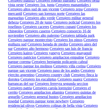
Cerrajero maurizi
Cerrajero rogelio martinez
Cerrajero bella
vista oeste
Cerrajero 1ra. junta
Cerrajero manantiales i
Cerrajero altos sud de san vicente
Cerrajero zepa
Cerrajero
mercantil
Cerrajero san lorenzo norte
Cerrajero las
margaritas
Cerrajero alto verde
Cerrajero militar general
deheza
Cerrajero 20 de junio
Cerrajero policial
Cerrajero los
josefinos
Cerrajero caceres
Cerrajero cupani
Cerrajero los
chingolos
Cerrajero caseros
Cerrajero consorcio 16 de
noviembre
Cerrajero alto palermo
Cerrajero tablada park
Cerrajero parque montecristo
Cerrajero los pinos
Cerrajero
guiñazu sud
Cerrajero bajada de piedra
Cerrajero aires del
sur
Cerrajero alto hermoso
Cerrajero san luis de francia
Cerrajero kairos
Cerrajero yapeyu
Cerrajero guayaquil
Cerrajero patricios
Cerrajero ampliacion empalme
Cerrajero
parque corema
Cerrajero benjamin policarpio cabral
Cerrajero parque los molinos
Cerrajero villa corina
Cerrajero
parque san vicente
Cerrajero paso de los andes
Cerrajero
ejercito argentino
Cerrajero country club
Cerrajero finca la
dorotea
Cerrajero los eucaliptus
Cerrajero suarez
Cerrajero
barrancas del sur
Cerrajero ferreyra segunda seccion
Cerrajero patria
Cerrajero carola lorenzini
Cerrajero el
cerrito
Cerrajero ampliacion altamira
Cerrajero quintas de
arguello
Cerrajero general bustos
Cerrajero ampliacion
rosedal
Cerrajero parque jorge newbery
Cerrajero
residencial olivos
Cerrajero colinas de bella vista
Cerrajero