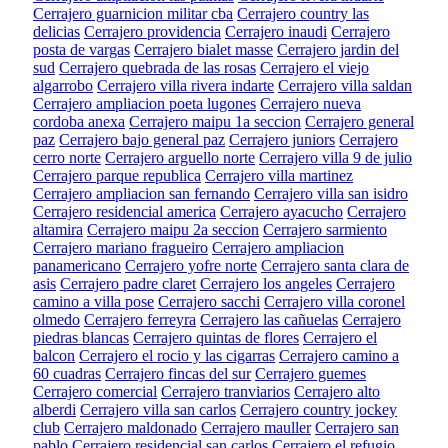
Cerrajero guarnicion militar cba
Cerrajero country las
delicias
Cerrajero providencia
Cerrajero inaudi
Cerrajero
posta de vargas
Cerrajero bialet masse
Cerrajero jardin del
sud
Cerrajero quebrada de las rosas
Cerrajero el viejo
algarrobo
Cerrajero villa rivera indarte
Cerrajero villa saldan
Cerrajero ampliacion poeta lugones
Cerrajero nueva
cordoba anexa
Cerrajero maipu 1a seccion
Cerrajero general
paz
Cerrajero bajo general paz
Cerrajero juniors
Cerrajero
cerro norte
Cerrajero arguello norte
Cerrajero villa 9 de julio
Cerrajero parque republica
Cerrajero villa martinez
Cerrajero ampliacion san fernando
Cerrajero villa san isidro
Cerrajero residencial america
Cerrajero ayacucho
Cerrajero
altamira
Cerrajero maipu 2a seccion
Cerrajero sarmiento
Cerrajero mariano fragueiro
Cerrajero ampliacion
panamericano
Cerrajero yofre norte
Cerrajero santa clara de
asis
Cerrajero padre claret
Cerrajero los angeles
Cerrajero
camino a villa pose
Cerrajero sacchi
Cerrajero villa coronel
olmedo
Cerrajero ferreyra
Cerrajero las cañuelas
Cerrajero
piedras blancas
Cerrajero quintas de flores
Cerrajero el
balcon
Cerrajero el rocio y las cigarras
Cerrajero camino a
60 cuadras
Cerrajero fincas del sur
Cerrajero guemes
Cerrajero comercial
Cerrajero tranviarios
Cerrajero alto
alberdi
Cerrajero villa san carlos
Cerrajero country jockey
club
Cerrajero maldonado
Cerrajero mauller
Cerrajero san
pablo
Cerrajero residencial san carlos
Cerrajero el refugio