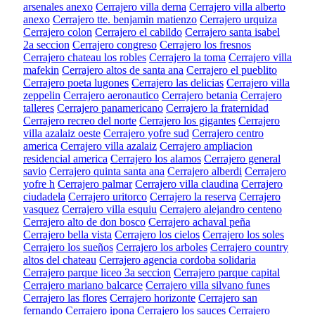
arsenales anexo
Cerrajero villa derna
Cerrajero villa alberto
anexo
Cerrajero tte. benjamin matienzo
Cerrajero urquiza
Cerrajero colon
Cerrajero el cabildo
Cerrajero santa isabel
2a seccion
Cerrajero congreso
Cerrajero los fresnos
Cerrajero chateau los robles
Cerrajero la toma
Cerrajero villa
mafekin
Cerrajero altos de santa ana
Cerrajero el pueblito
Cerrajero poeta lugones
Cerrajero las delicias
Cerrajero villa
zeppelin
Cerrajero aeronautico
Cerrajero betania
Cerrajero
talleres
Cerrajero panamericano
Cerrajero la fraternidad
Cerrajero recreo del norte
Cerrajero los gigantes
Cerrajero
villa azalaiz oeste
Cerrajero yofre sud
Cerrajero centro
america
Cerrajero villa azalaiz
Cerrajero ampliacion
residencial america
Cerrajero los alamos
Cerrajero general
savio
Cerrajero quinta santa ana
Cerrajero alberdi
Cerrajero
yofre h
Cerrajero palmar
Cerrajero villa claudina
Cerrajero
ciudadela
Cerrajero uritorco
Cerrajero la reserva
Cerrajero
vasquez
Cerrajero villa esquiu
Cerrajero alejandro centeno
Cerrajero alto de don bosco
Cerrajero achaval peña
Cerrajero bella vista
Cerrajero los cielos
Cerrajero los soles
Cerrajero los sueños
Cerrajero los arboles
Cerrajero country
altos del chateau
Cerrajero agencia cordoba solidaria
Cerrajero parque liceo 3a seccion
Cerrajero parque capital
Cerrajero mariano balcarce
Cerrajero villa silvano funes
Cerrajero las flores
Cerrajero horizonte
Cerrajero san
fernando
Cerrajero ipona
Cerrajero los sauces
Cerrajero