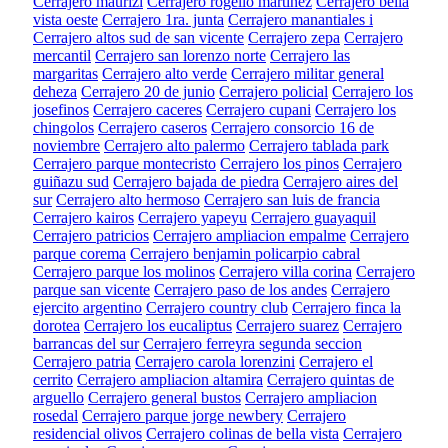
Cerrajero maurizi
Cerrajero rogelio martinez
Cerrajero bella
vista oeste
Cerrajero 1ra. junta
Cerrajero manantiales i
Cerrajero altos sud de san vicente
Cerrajero zepa
Cerrajero
mercantil
Cerrajero san lorenzo norte
Cerrajero las
margaritas
Cerrajero alto verde
Cerrajero militar general
deheza
Cerrajero 20 de junio
Cerrajero policial
Cerrajero los
josefinos
Cerrajero caceres
Cerrajero cupani
Cerrajero los
chingolos
Cerrajero caseros
Cerrajero consorcio 16 de
noviembre
Cerrajero alto palermo
Cerrajero tablada park
Cerrajero parque montecristo
Cerrajero los pinos
Cerrajero
guiñazu sud
Cerrajero bajada de piedra
Cerrajero aires del
sur
Cerrajero alto hermoso
Cerrajero san luis de francia
Cerrajero kairos
Cerrajero yapeyu
Cerrajero guayaquil
Cerrajero patricios
Cerrajero ampliacion empalme
Cerrajero
parque corema
Cerrajero benjamin policarpio cabral
Cerrajero parque los molinos
Cerrajero villa corina
Cerrajero
parque san vicente
Cerrajero paso de los andes
Cerrajero
ejercito argentino
Cerrajero country club
Cerrajero finca la
dorotea
Cerrajero los eucaliptus
Cerrajero suarez
Cerrajero
barrancas del sur
Cerrajero ferreyra segunda seccion
Cerrajero patria
Cerrajero carola lorenzini
Cerrajero el
cerrito
Cerrajero ampliacion altamira
Cerrajero quintas de
arguello
Cerrajero general bustos
Cerrajero ampliacion
rosedal
Cerrajero parque jorge newbery
Cerrajero
residencial olivos
Cerrajero colinas de bella vista
Cerrajero