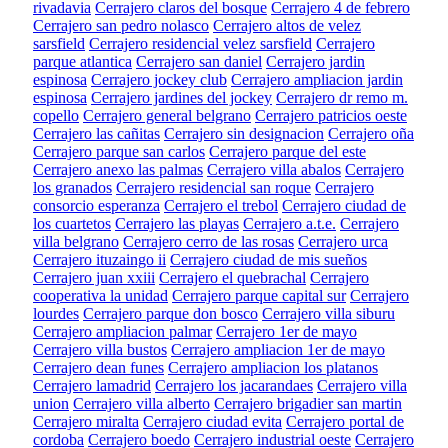
rivadavia
Cerrajero claros del bosque
Cerrajero 4 de febrero
Cerrajero san pedro nolasco
Cerrajero altos de velez
sarsfield
Cerrajero residencial velez sarsfield
Cerrajero
parque atlantica
Cerrajero san daniel
Cerrajero jardin
espinosa
Cerrajero jockey club
Cerrajero ampliacion jardin
espinosa
Cerrajero jardines del jockey
Cerrajero dr remo m.
copello
Cerrajero general belgrano
Cerrajero patricios oeste
Cerrajero las cañitas
Cerrajero sin designacion
Cerrajero oña
Cerrajero parque san carlos
Cerrajero parque del este
Cerrajero anexo las palmas
Cerrajero villa abalos
Cerrajero
los granados
Cerrajero residencial san roque
Cerrajero
consorcio esperanza
Cerrajero el trebol
Cerrajero ciudad de
los cuartetos
Cerrajero las playas
Cerrajero a.t.e.
Cerrajero
villa belgrano
Cerrajero cerro de las rosas
Cerrajero urca
Cerrajero ituzaingo ii
Cerrajero ciudad de mis sueños
Cerrajero juan xxiii
Cerrajero el quebrachal
Cerrajero
cooperativa la unidad
Cerrajero parque capital sur
Cerrajero
lourdes
Cerrajero parque don bosco
Cerrajero villa siburu
Cerrajero ampliacion palmar
Cerrajero 1er de mayo
Cerrajero villa bustos
Cerrajero ampliacion 1er de mayo
Cerrajero dean funes
Cerrajero ampliacion los platanos
Cerrajero lamadrid
Cerrajero los jacarandaes
Cerrajero villa
union
Cerrajero villa alberto
Cerrajero brigadier san martin
Cerrajero miralta
Cerrajero ciudad evita
Cerrajero portal de
cordoba
Cerrajero boedo
Cerrajero industrial oeste
Cerrajero