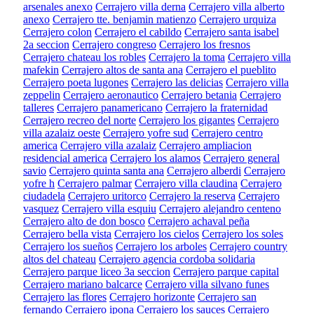
arsenales anexo
Cerrajero villa derna
Cerrajero villa alberto
anexo
Cerrajero tte. benjamin matienzo
Cerrajero urquiza
Cerrajero colon
Cerrajero el cabildo
Cerrajero santa isabel
2a seccion
Cerrajero congreso
Cerrajero los fresnos
Cerrajero chateau los robles
Cerrajero la toma
Cerrajero villa
mafekin
Cerrajero altos de santa ana
Cerrajero el pueblito
Cerrajero poeta lugones
Cerrajero las delicias
Cerrajero villa
zeppelin
Cerrajero aeronautico
Cerrajero betania
Cerrajero
talleres
Cerrajero panamericano
Cerrajero la fraternidad
Cerrajero recreo del norte
Cerrajero los gigantes
Cerrajero
villa azalaiz oeste
Cerrajero yofre sud
Cerrajero centro
america
Cerrajero villa azalaiz
Cerrajero ampliacion
residencial america
Cerrajero los alamos
Cerrajero general
savio
Cerrajero quinta santa ana
Cerrajero alberdi
Cerrajero
yofre h
Cerrajero palmar
Cerrajero villa claudina
Cerrajero
ciudadela
Cerrajero uritorco
Cerrajero la reserva
Cerrajero
vasquez
Cerrajero villa esquiu
Cerrajero alejandro centeno
Cerrajero alto de don bosco
Cerrajero achaval peña
Cerrajero bella vista
Cerrajero los cielos
Cerrajero los soles
Cerrajero los sueños
Cerrajero los arboles
Cerrajero country
altos del chateau
Cerrajero agencia cordoba solidaria
Cerrajero parque liceo 3a seccion
Cerrajero parque capital
Cerrajero mariano balcarce
Cerrajero villa silvano funes
Cerrajero las flores
Cerrajero horizonte
Cerrajero san
fernando
Cerrajero ipona
Cerrajero los sauces
Cerrajero