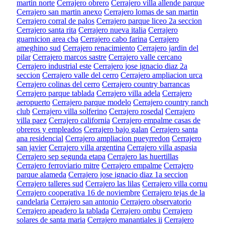
martin norte
Cerrajero obrero
Cerrajero villa allende parque
Cerrajero san martin anexo
Cerrajero lomas de san martin
Cerrajero corral de palos
Cerrajero parque liceo 2a seccion
Cerrajero santa rita
Cerrajero nueva italia
Cerrajero
guarnicion area cba
Cerrajero cabo farina
Cerrajero
ameghino sud
Cerrajero renacimiento
Cerrajero jardin del
pilar
Cerrajero marcos sastre
Cerrajero valle cercano
Cerrajero industrial este
Cerrajero jose ignacio diaz 2a
seccion
Cerrajero valle del cerro
Cerrajero ampliacion urca
Cerrajero colinas del cerro
Cerrajero country barrancas
Cerrajero parque tablada
Cerrajero villa adela
Cerrajero
aeropuerto
Cerrajero parque modelo
Cerrajero country ranch
club
Cerrajero villa solferino
Cerrajero rosedal
Cerrajero
villa paez
Cerrajero california
Cerrajero empalme casas de
obreros y empleados
Cerrajero bajo galan
Cerrajero santa
ana residencial
Cerrajero ampliacion pueyrredon
Cerrajero
san javier
Cerrajero villa argentina
Cerrajero villa aspasia
Cerrajero sep segunda etapa
Cerrajero las huertillas
Cerrajero ferroviario mitre
Cerrajero empalme
Cerrajero
parque alameda
Cerrajero jose ignacio diaz 1a seccion
Cerrajero talleres sud
Cerrajero las lilas
Cerrajero villa cornu
Cerrajero cooperativa 16 de noviembre
Cerrajero tejas de la
candelaria
Cerrajero san antonio
Cerrajero observatorio
Cerrajero apeadero la tablada
Cerrajero ombu
Cerrajero
solares de santa maria
Cerrajero manantiales ii
Cerrajero