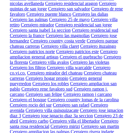
nicolas avellaneda
Cerrajero residencial aragon
Cerrajero
quintas de san jorge
Cerrajero san salvador
Cerrajero dr rene
favaloro
Cerrajero puente blanco
Cerrajero las dalias
Cerrajero las palmas
Cerrajero 25 de mayo
Cerrajero villa
retiro
Cerrajero mirador
Cerrajero residencial san jorge
Cerrajero santa isabel 1a seccion
Cerrajero residencial sud
Cerrajero la france
Cerrajero las magnolias
Cerrajero jose
hernandez
Cerrajero country costa verde
Cerrajero parque
chateau carreras
Cerrajero villa claret
Cerrajero ituzaingo
Cerrajero patricios norte
Cerrajero patricios este
Cerrajero
ampliacion general artigas
Cerrajero el quebracho
Cerrajero
la floresta
Cerrajero villa avalos
Cerrajero las violetas
Cerrajero los filtros
Cerrajero villa warcalde
Cerrajero
co.vi.co.
Cerrajero mirador del chateau
Cerrajero chateau
carreras
Cerrajero hogar propio
Cerrajero general
pueyrredon
Cerrajero los robles
Cerrajero ampliacion san
pablo
Cerrajero rene favaloro sud
Cerrajero ramon j.
carcano
Cerrajero san felipe
Cerrajero ramon j carcano
Cerrajero el bosque
Cerrajero country lomas de la carolina
Cerrajero rocio del sur
Cerrajero san rafael
Cerrajero
avenida
Cerrajero villa quisquizacate
Cerrajero jose ignacion
diaz 3
Cerrajero jose ignacio diaz 3a seccion
Cerrajero 23 de
abril
Cerrajero carbo
Cerrajero villa el libertador
Cerrajero
santa rosa residencial
Cerrajero mirizi
Cerrajero san martin
Cerrajero ampliacion las palmas
Cerrajero rivera indarte