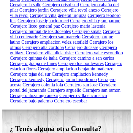
Cerrajero la salle
Cerrajero crisol sud
Cerrajero cabaña del
pilar
Cerrajero jardin
Cerrajero villa revol anexo
Cerrajero
villa revol
Cerrajero villa general urquiza
Cerrajero teodoro
fels
Cerrajero jose ignacio rucci
Cerrajero villa gran parque
Cerrajero liceo general paz
Cerrajero maria lastenia
Cerrajero mutual de los docentes
Cerrajero smata
Cerrajero
villa centenario
Cerrajero san marcelo
Cerrajero parque
latino
Cerrajero ampliacion velez sarsfield
Cerrajero los
olmos
Cerrajero alta cordoba
Cerrajero ducasse
Cerrajero
guiñazu
Cerrajero villa alicia risler
Cerrajero valle escondido
Cerrajero quintas de italia
Cerrajero camino a san carlos
Cerrajero granja de funes
Cerrajero los boulevares
Cerrajero
estacion flores
Cerrajero ampliacion benjamin matienzo
Cerrajero tejas del sur
Cerrajero ampliacion kennedy
Cerrajero kennedy
Cerrajero jardin hipodromo
Cerrajero
acosta
Cerrajero colonia lola
Cerrajero san jose
Cerrajero
portal del jacaranda
Cerrajero arguello
Cerrajero san ramon
Cerrajero ituzaingo anexo
Cerrajero villa eucaristica
Cerrajero bajo palermo
Cerrajero escobar
¿ Tenés alguna otra Consulta?