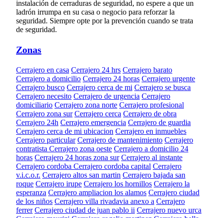
instalación de cerraduras de seguridad, no espere a que un
ladrón irrumpa en su casa o negocio para reforzar la
seguridad. Siempre opte por la prevención cuando se trata
de seguridad.
Zonas
Cerrajero en casa
Cerrajero 24 hrs
Cerrajero barato
Cerrajero a domicilio
Cerrajero 24 horas
Cerrajero urgente
Cerrajero busco
Cerrajero cerca de mi
Cerrajero se busca
Cerrajero necesito
Cerrajero de urgencia
Cerrajero
domiciliario
Cerrajero zona norte
Cerrajero profesional
Cerrajero zona sur
Cerrajero cerca
Cerrajero de obra
Cerrajero 24h
Cerrajero emergencia
Cerrajero de guardia
Cerrajero cerca de mi ubicacion
Cerrajero en inmuebles
Cerrajero particular
Cerrajero de mantenimiento
Cerrajero
contratista
Cerrajero zona oeste
Cerrajero a domicilio 24
horas
Cerrajero 24 horas zona sur
Cerrajero al instante
Cerrajero cordoba
Cerrajero cordoba capital
Cerrajero
v.i.c.o.r.
Cerrajero altos san martin
Cerrajero bajada san
roque
Cerrajero irupe
Cerrajero los hornillos
Cerrajero la
esperanza
Cerrajero ampliacion los alamos
Cerrajero ciudad
de los niños
Cerrajero villa rivadavia anexo a
Cerrajero
ferrer
Cerrajero ciudad de juan pablo ii
Cerrajero nuevo urca