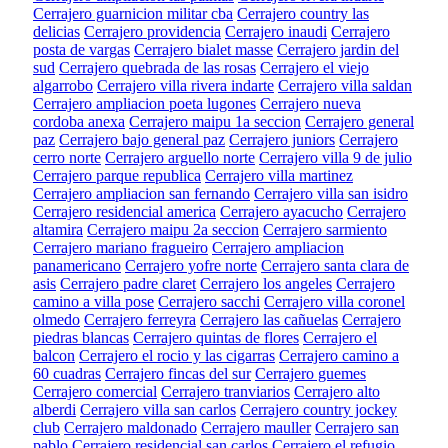
Cerrajero guarnicion militar cba
Cerrajero country las
delicias
Cerrajero providencia
Cerrajero inaudi
Cerrajero
posta de vargas
Cerrajero bialet masse
Cerrajero jardin del
sud
Cerrajero quebrada de las rosas
Cerrajero el viejo
algarrobo
Cerrajero villa rivera indarte
Cerrajero villa saldan
Cerrajero ampliacion poeta lugones
Cerrajero nueva
cordoba anexa
Cerrajero maipu 1a seccion
Cerrajero general
paz
Cerrajero bajo general paz
Cerrajero juniors
Cerrajero
cerro norte
Cerrajero arguello norte
Cerrajero villa 9 de julio
Cerrajero parque republica
Cerrajero villa martinez
Cerrajero ampliacion san fernando
Cerrajero villa san isidro
Cerrajero residencial america
Cerrajero ayacucho
Cerrajero
altamira
Cerrajero maipu 2a seccion
Cerrajero sarmiento
Cerrajero mariano fragueiro
Cerrajero ampliacion
panamericano
Cerrajero yofre norte
Cerrajero santa clara de
asis
Cerrajero padre claret
Cerrajero los angeles
Cerrajero
camino a villa pose
Cerrajero sacchi
Cerrajero villa coronel
olmedo
Cerrajero ferreyra
Cerrajero las cañuelas
Cerrajero
piedras blancas
Cerrajero quintas de flores
Cerrajero el
balcon
Cerrajero el rocio y las cigarras
Cerrajero camino a
60 cuadras
Cerrajero fincas del sur
Cerrajero guemes
Cerrajero comercial
Cerrajero tranviarios
Cerrajero alto
alberdi
Cerrajero villa san carlos
Cerrajero country jockey
club
Cerrajero maldonado
Cerrajero mauller
Cerrajero san
pablo
Cerrajero residencial san carlos
Cerrajero el refugio