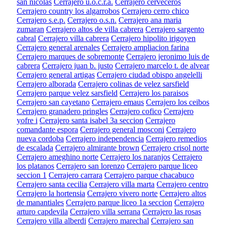
san nicolas
Cerrajero u.o.c.r.a.
Cerrajero cerveceros
Cerrajero country los algarrobos
Cerrajero cerro chico
Cerrajero s.e.p.
Cerrajero o.s.n.
Cerrajero ana maria
zumaran
Cerrajero altos de villa cabrera
Cerrajero sargento
cabral
Cerrajero villa cabrera
Cerrajero hipolito irigoyen
Cerrajero general arenales
Cerrajero ampliacion farina
Cerrajero marques de sobremonte
Cerrajero jeronimo luis de
cabrera
Cerrajero juan b. justo
Cerrajero marcelo t. de alvear
Cerrajero general artigas
Cerrajero ciudad obispo angelelli
Cerrajero alborada
Cerrajero colinas de velez sarsfield
Cerrajero parque velez sarsfield
Cerrajero los paraisos
Cerrajero san cayetano
Cerrajero emaus
Cerrajero los ceibos
Cerrajero granadero pringles
Cerrajero cofico
Cerrajero
yofre i
Cerrajero santa isabel 3a seccion
Cerrajero
comandante espora
Cerrajero general mosconi
Cerrajero
nueva cordoba
Cerrajero independencia
Cerrajero remedios
de escalada
Cerrajero almirante brown
Cerrajero crisol norte
Cerrajero ameghino norte
Cerrajero los naranjos
Cerrajero
los platanos
Cerrajero san lorenzo
Cerrajero parque liceo
seccion 1
Cerrajero carrara
Cerrajero parque chacabuco
Cerrajero santa cecilia
Cerrajero villa marta
Cerrajero centro
Cerrajero la hortensia
Cerrajero vivero norte
Cerrajero altos
de manantiales
Cerrajero parque liceo 1a seccion
Cerrajero
arturo capdevila
Cerrajero villa serrana
Cerrajero las rosas
Cerrajero villa alberdi
Cerrajero marechal
Cerrajero san