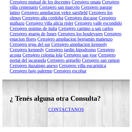
Cerrajero mutual de los docentes
Cerrajero smata
Cerrajero
villa centenario
Cerrajero san marcelo
Cerrajero parque
latino
Cerrajero ampliacion velez sarsfield
Cerrajero los
olmos
Cerrajero alta cordoba
Cerrajero ducasse
Cerrajero
guiñazu
Cerrajero villa alicia risler
Cerrajero valle escondido
Cerrajero quintas de italia
Cerrajero camino a san carlos
Cerrajero granja de funes
Cerrajero los boulevares
Cerrajero
estacion flores
Cerrajero ampliacion benjamin matienzo
Cerrajero tejas del sur
Cerrajero ampliacion kennedy
Cerrajero kennedy
Cerrajero jardin hipodromo
Cerrajero
acosta
Cerrajero colonia lola
Cerrajero san jose
Cerrajero
portal del jacaranda
Cerrajero arguello
Cerrajero san ramon
Cerrajero ituzaingo anexo
Cerrajero villa eucaristica
Cerrajero bajo palermo
Cerrajero escobar
¿ Tenés alguna otra Consulta?
CONTACTANOS