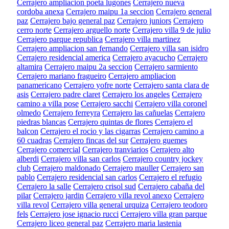
Cerrajero ampliacion poeta lugones
Cerrajero nueva
cordoba anexa
Cerrajero maipu 1a seccion
Cerrajero general
paz
Cerrajero bajo general paz
Cerrajero juniors
Cerrajero
cerro norte
Cerrajero arguello norte
Cerrajero villa 9 de julio
Cerrajero parque republica
Cerrajero villa martinez
Cerrajero ampliacion san fernando
Cerrajero villa san isidro
Cerrajero residencial america
Cerrajero ayacucho
Cerrajero
altamira
Cerrajero maipu 2a seccion
Cerrajero sarmiento
Cerrajero mariano fragueiro
Cerrajero ampliacion
panamericano
Cerrajero yofre norte
Cerrajero santa clara de
asis
Cerrajero padre claret
Cerrajero los angeles
Cerrajero
camino a villa pose
Cerrajero sacchi
Cerrajero villa coronel
olmedo
Cerrajero ferreyra
Cerrajero las cañuelas
Cerrajero
piedras blancas
Cerrajero quintas de flores
Cerrajero el
balcon
Cerrajero el rocio y las cigarras
Cerrajero camino a
60 cuadras
Cerrajero fincas del sur
Cerrajero guemes
Cerrajero comercial
Cerrajero tranviarios
Cerrajero alto
alberdi
Cerrajero villa san carlos
Cerrajero country jockey
club
Cerrajero maldonado
Cerrajero mauller
Cerrajero san
pablo
Cerrajero residencial san carlos
Cerrajero el refugio
Cerrajero la salle
Cerrajero crisol sud
Cerrajero cabaña del
pilar
Cerrajero jardin
Cerrajero villa revol anexo
Cerrajero
villa revol
Cerrajero villa general urquiza
Cerrajero teodoro
fels
Cerrajero jose ignacio rucci
Cerrajero villa gran parque
Cerrajero liceo general paz
Cerrajero maria lastenia