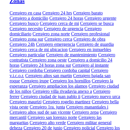
Zonas
Cerrajero en casa
Cerrajero 24 hrs
Cerrajero barato
Cerrajero a domicilio
Cerrajero 24 horas
Cerrajero urgente
Cerrajero busco
Cerrajero cerca de mi
Cerrajero se busca
Cerrajero necesito
Cerrajero de urgencia
Cerrajero
domiciliario
Cerrajero zona norte
Cerrajero profesional
Cerrajero zona sur
Cerrajero cerca
Cerrajero de obra
Cerrajero 24h
Cerrajero emergencia
Cerrajero de guardia
Cerrajero cerca de mi ubicacion
Cerrajero en inmuebles
Cerrajero particular
Cerrajero de mantenimiento
Cerrajero
contratista
Cerrajero zona oeste
Cerrajero a domicilio 24
horas
Cerrajero 24 horas zona sur
Cerrajero al instante
Cerrajero cordoba
Cerrajero cordoba capital
Cerrajero
v.i.c.o.r.
Cerrajero altos san martin
Cerrajero bajada san
roque
Cerrajero irupe
Cerrajero los hornillos
Cerrajero la
esperanza
Cerrajero ampliacion los alamos
Cerrajero ciudad
de los niños
Cerrajero villa rivadavia anexo a
Cerrajero
ferrer
Cerrajero ciudad de juan pablo ii
Cerrajero nuevo urca
Cerrajero maurizi
Cerrajero rogelio martinez
Cerrajero bella
vista oeste
Cerrajero 1ra. junta
Cerrajero manantiales i
Cerrajero altos sud de san vicente
Cerrajero zepa
Cerrajero
mercantil
Cerrajero san lorenzo norte
Cerrajero las
margaritas
Cerrajero alto verde
Cerrajero militar general
deheza
Cerrajero 20 de junio
Cerrajero policial
Cerrajero los