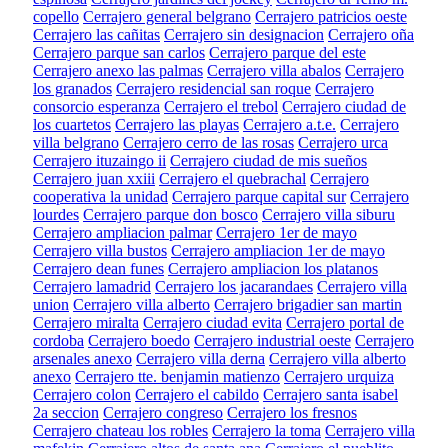
copello
Cerrajero general belgrano
Cerrajero patricios oeste
Cerrajero las cañitas
Cerrajero sin designacion
Cerrajero oña
Cerrajero parque san carlos
Cerrajero parque del este
Cerrajero anexo las palmas
Cerrajero villa abalos
Cerrajero
los granados
Cerrajero residencial san roque
Cerrajero
consorcio esperanza
Cerrajero el trebol
Cerrajero ciudad de
los cuartetos
Cerrajero las playas
Cerrajero a.t.e.
Cerrajero
villa belgrano
Cerrajero cerro de las rosas
Cerrajero urca
Cerrajero ituzaingo ii
Cerrajero ciudad de mis sueños
Cerrajero juan xxiii
Cerrajero el quebrachal
Cerrajero
cooperativa la unidad
Cerrajero parque capital sur
Cerrajero
lourdes
Cerrajero parque don bosco
Cerrajero villa siburu
Cerrajero ampliacion palmar
Cerrajero 1er de mayo
Cerrajero villa bustos
Cerrajero ampliacion 1er de mayo
Cerrajero dean funes
Cerrajero ampliacion los platanos
Cerrajero lamadrid
Cerrajero los jacarandaes
Cerrajero villa
union
Cerrajero villa alberto
Cerrajero brigadier san martin
Cerrajero miralta
Cerrajero ciudad evita
Cerrajero portal de
cordoba
Cerrajero boedo
Cerrajero industrial oeste
Cerrajero
arsenales anexo
Cerrajero villa derna
Cerrajero villa alberto
anexo
Cerrajero tte. benjamin matienzo
Cerrajero urquiza
Cerrajero colon
Cerrajero el cabildo
Cerrajero santa isabel
2a seccion
Cerrajero congreso
Cerrajero los fresnos
Cerrajero chateau los robles
Cerrajero la toma
Cerrajero villa