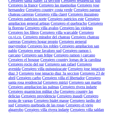
Cerrajero santa isabel 1a seccion
Cerrajero residencial sud
Cerrajero la france
Cerrajero las magnolias
Cerrajero jose
hernandez
Cerrajero country costa verde
Cerrajero parque
chateau carreras
Cerrajero villa claret
Cerrajero ituzaingo
Cerrajero patricios norte
Cerrajero patricios este
Cerrajero
ampliacion general artigas
Cerrajero el quebracho
Cerrajero
la floresta
Cerrajero villa avalos
Cerrajero las violetas
Cerrajero los filtros
Cerrajero villa warcalde
Cerrajero
co.vi.co.
Cerrajero mirador del chateau
Cerrajero chateau
carreras
Cerrajero hogar propio
Cerrajero general
pueyrredon
Cerrajero los robles
Cerrajero ampliacion san
pablo
Cerrajero rene favaloro sud
Cerrajero ramon j.
carcano
Cerrajero san felipe
Cerrajero ramon j carcano
Cerrajero el bosque
Cerrajero country lomas de la carolina
Cerrajero rocio del sur
Cerrajero san rafael
Cerrajero
avenida
Cerrajero villa quisquizacate
Cerrajero jose ignacion
diaz 3
Cerrajero jose ignacio diaz 3a seccion
Cerrajero 23 de
abril
Cerrajero carbo
Cerrajero villa el libertador
Cerrajero
santa rosa residencial
Cerrajero mirizi
Cerrajero san martin
Cerrajero ampliacion las palmas
Cerrajero rivera indarte
Cerrajero guarnicion militar cba
Cerrajero country las
delicias
Cerrajero providencia
Cerrajero inaudi
Cerrajero
posta de vargas
Cerrajero bialet masse
Cerrajero jardin del
sud
Cerrajero quebrada de las rosas
Cerrajero el viejo
algarrobo
Cerrajero villa rivera indarte
Cerrajero villa saldan