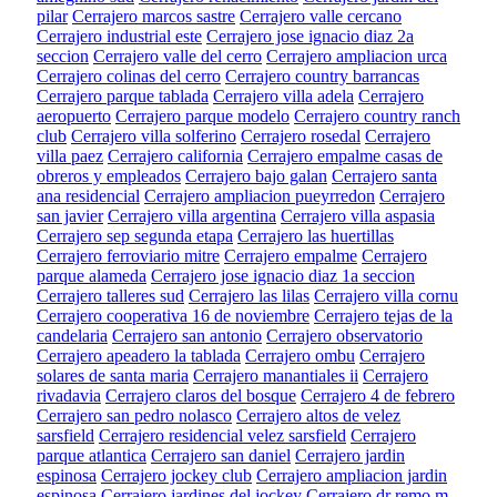
pilar
Cerrajero marcos sastre
Cerrajero valle cercano
Cerrajero industrial este
Cerrajero jose ignacio diaz 2a
seccion
Cerrajero valle del cerro
Cerrajero ampliacion urca
Cerrajero colinas del cerro
Cerrajero country barrancas
Cerrajero parque tablada
Cerrajero villa adela
Cerrajero
aeropuerto
Cerrajero parque modelo
Cerrajero country ranch
club
Cerrajero villa solferino
Cerrajero rosedal
Cerrajero
villa paez
Cerrajero california
Cerrajero empalme casas de
obreros y empleados
Cerrajero bajo galan
Cerrajero santa
ana residencial
Cerrajero ampliacion pueyrredon
Cerrajero
san javier
Cerrajero villa argentina
Cerrajero villa aspasia
Cerrajero sep segunda etapa
Cerrajero las huertillas
Cerrajero ferroviario mitre
Cerrajero empalme
Cerrajero
parque alameda
Cerrajero jose ignacio diaz 1a seccion
Cerrajero talleres sud
Cerrajero las lilas
Cerrajero villa cornu
Cerrajero cooperativa 16 de noviembre
Cerrajero tejas de la
candelaria
Cerrajero san antonio
Cerrajero observatorio
Cerrajero apeadero la tablada
Cerrajero ombu
Cerrajero
solares de santa maria
Cerrajero manantiales ii
Cerrajero
rivadavia
Cerrajero claros del bosque
Cerrajero 4 de febrero
Cerrajero san pedro nolasco
Cerrajero altos de velez
sarsfield
Cerrajero residencial velez sarsfield
Cerrajero
parque atlantica
Cerrajero san daniel
Cerrajero jardin
espinosa
Cerrajero jockey club
Cerrajero ampliacion jardin
espinosa
Cerrajero jardines del jockey
Cerrajero dr remo m.