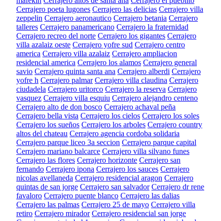
mafekin
Cerrajero altos de santa ana
Cerrajero el pueblito
Cerrajero poeta lugones
Cerrajero las delicias
Cerrajero villa
zeppelin
Cerrajero aeronautico
Cerrajero betania
Cerrajero
talleres
Cerrajero panamericano
Cerrajero la fraternidad
Cerrajero recreo del norte
Cerrajero los gigantes
Cerrajero
villa azalaiz oeste
Cerrajero yofre sud
Cerrajero centro
america
Cerrajero villa azalaiz
Cerrajero ampliacion
residencial america
Cerrajero los alamos
Cerrajero general
savio
Cerrajero quinta santa ana
Cerrajero alberdi
Cerrajero
yofre h
Cerrajero palmar
Cerrajero villa claudina
Cerrajero
ciudadela
Cerrajero uritorco
Cerrajero la reserva
Cerrajero
vasquez
Cerrajero villa esquiu
Cerrajero alejandro centeno
Cerrajero alto de don bosco
Cerrajero achaval peña
Cerrajero bella vista
Cerrajero los cielos
Cerrajero los soles
Cerrajero los sueños
Cerrajero los arboles
Cerrajero country
altos del chateau
Cerrajero agencia cordoba solidaria
Cerrajero parque liceo 3a seccion
Cerrajero parque capital
Cerrajero mariano balcarce
Cerrajero villa silvano funes
Cerrajero las flores
Cerrajero horizonte
Cerrajero san
fernando
Cerrajero ipona
Cerrajero los sauces
Cerrajero
nicolas avellaneda
Cerrajero residencial aragon
Cerrajero
quintas de san jorge
Cerrajero san salvador
Cerrajero dr rene
favaloro
Cerrajero puente blanco
Cerrajero las dalias
Cerrajero las palmas
Cerrajero 25 de mayo
Cerrajero villa
retiro
Cerrajero mirador
Cerrajero residencial san jorge