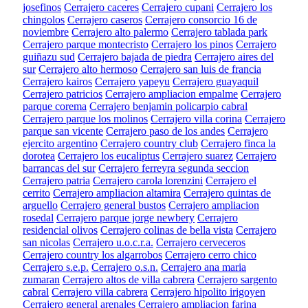
josefinos
Cerrajero caceres
Cerrajero cupani
Cerrajero los
chingolos
Cerrajero caseros
Cerrajero consorcio 16 de
noviembre
Cerrajero alto palermo
Cerrajero tablada park
Cerrajero parque montecristo
Cerrajero los pinos
Cerrajero
guiñazu sud
Cerrajero bajada de piedra
Cerrajero aires del
sur
Cerrajero alto hermoso
Cerrajero san luis de francia
Cerrajero kairos
Cerrajero yapeyu
Cerrajero guayaquil
Cerrajero patricios
Cerrajero ampliacion empalme
Cerrajero
parque corema
Cerrajero benjamin policarpio cabral
Cerrajero parque los molinos
Cerrajero villa corina
Cerrajero
parque san vicente
Cerrajero paso de los andes
Cerrajero
ejercito argentino
Cerrajero country club
Cerrajero finca la
dorotea
Cerrajero los eucaliptus
Cerrajero suarez
Cerrajero
barrancas del sur
Cerrajero ferreyra segunda seccion
Cerrajero patria
Cerrajero carola lorenzini
Cerrajero el
cerrito
Cerrajero ampliacion altamira
Cerrajero quintas de
arguello
Cerrajero general bustos
Cerrajero ampliacion
rosedal
Cerrajero parque jorge newbery
Cerrajero
residencial olivos
Cerrajero colinas de bella vista
Cerrajero
san nicolas
Cerrajero u.o.c.r.a.
Cerrajero cerveceros
Cerrajero country los algarrobos
Cerrajero cerro chico
Cerrajero s.e.p.
Cerrajero o.s.n.
Cerrajero ana maria
zumaran
Cerrajero altos de villa cabrera
Cerrajero sargento
cabral
Cerrajero villa cabrera
Cerrajero hipolito irigoyen
Cerrajero general arenales
Cerrajero ampliacion farina