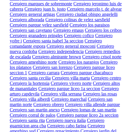
Cerrajero marques de sobremonte
Cerrajero jeronimo luis de
cabrera
Cerrajero juan b. justo
Cerrajero marcelo t. de alvear
Cerrajero general artigas
Cerrajero ciudad obispo angelelli
Cerrajero alborada
Cerrajero colinas de velez sarsfield
Cerrajero parque velez sarsfield
Cerrajero los paraisos
Cerrajero san cayetano
Cerrajero emaus
Cerrajero los ceibos
Cerrajero granadero pringles
Cerrajero cofico
Cerrajero
yofre i
Cerrajero santa isabel 3a seccion
Cerrajero
comandante espora
Cerrajero general mosconi
Cerrajero
nueva cordoba
Cerrajero independencia
Cerrajero remedios
de escalada
Cerrajero almirante brown
Cerrajero crisol norte
Cerrajero ameghino norte
Cerrajero los naranjos
Cerrajero
los platanos
Cerrajero san lorenzo
Cerrajero parque liceo
seccion 1
Cerrajero carrara
Cerrajero parque chacabuco
Cerrajero santa cecilia
Cerrajero villa marta
Cerrajero centro
Cerrajero la hortensia
Cerrajero vivero norte
Cerrajero altos
de manantiales
Cerrajero parque liceo 1a seccion
Cerrajero
arturo capdevila
Cerrajero villa serrana
Cerrajero las rosas
Cerrajero villa alberdi
Cerrajero marechal
Cerrajero san
martin norte
Cerrajero obrero
Cerrajero villa allende parque
Cerrajero san martin anexo
Cerrajero lomas de san martin
Cerrajero corral de palos
Cerrajero parque liceo 2a seccion
Cerrajero santa rita
Cerrajero nueva italia
Cerrajero
guarnicion area cba
Cerrajero cabo farina
Cerrajero
ameghino sud
Cerrajero renacimiento
Cerrajero jardin del