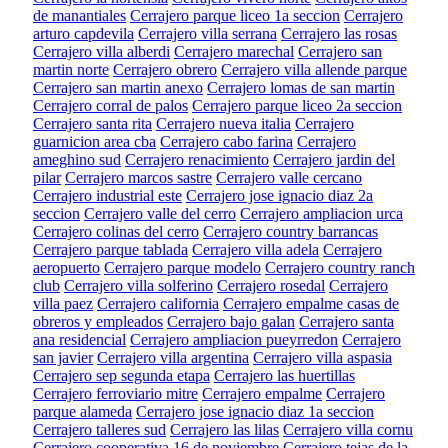
de manantiales
Cerrajero parque liceo 1a seccion
Cerrajero
arturo capdevila
Cerrajero villa serrana
Cerrajero las rosas
Cerrajero villa alberdi
Cerrajero marechal
Cerrajero san
martin norte
Cerrajero obrero
Cerrajero villa allende parque
Cerrajero san martin anexo
Cerrajero lomas de san martin
Cerrajero corral de palos
Cerrajero parque liceo 2a seccion
Cerrajero santa rita
Cerrajero nueva italia
Cerrajero
guarnicion area cba
Cerrajero cabo farina
Cerrajero
ameghino sud
Cerrajero renacimiento
Cerrajero jardin del
pilar
Cerrajero marcos sastre
Cerrajero valle cercano
Cerrajero industrial este
Cerrajero jose ignacio diaz 2a
seccion
Cerrajero valle del cerro
Cerrajero ampliacion urca
Cerrajero colinas del cerro
Cerrajero country barrancas
Cerrajero parque tablada
Cerrajero villa adela
Cerrajero
aeropuerto
Cerrajero parque modelo
Cerrajero country ranch
club
Cerrajero villa solferino
Cerrajero rosedal
Cerrajero
villa paez
Cerrajero california
Cerrajero empalme casas de
obreros y empleados
Cerrajero bajo galan
Cerrajero santa
ana residencial
Cerrajero ampliacion pueyrredon
Cerrajero
san javier
Cerrajero villa argentina
Cerrajero villa aspasia
Cerrajero sep segunda etapa
Cerrajero las huertillas
Cerrajero ferroviario mitre
Cerrajero empalme
Cerrajero
parque alameda
Cerrajero jose ignacio diaz 1a seccion
Cerrajero talleres sud
Cerrajero las lilas
Cerrajero villa cornu
Cerrajero cooperativa 16 de noviembre
Cerrajero tejas de la