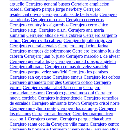
arguello
Cerrajero general bustos
Cerrajero ampliacion
rosedal
Cerrajero parque jorge newbery
Cerrajero
residencial olivos
Cerrajero colinas de bella vista
Cerrajero
san nicolas
Cerrajero u.o.c.r.a.
Cerrajero cerveceros
Cerrajero country los algarrobos
Cerrajero cerro chico
Cerrajero s.e.p.
Cerrajero o.s.n.
Cerrajero ana maria
zumaran
Cerrajero altos de villa cabrera
Cerrajero sargento
cabral
Cerrajero villa cabrera
Cerrajero hipolito irigoyen
Cerrajero general arenales
Cerrajero ampliacion farina
Cerrajero marques de sobremonte
Cerrajero jeronimo luis de
cabrera
Cerrajero juan b. justo
Cerrajero marcelo t. de alvear
Cerrajero general artigas
Cerrajero ciudad obispo angelelli
Cerrajero alborada
Cerrajero colinas de velez sarsfield
Cerrajero parque velez sarsfield
Cerrajero los paraisos
Cerrajero san cayetano
Cerrajero emaus
Cerrajero los ceibos
Cerrajero granadero pringles
Cerrajero cofico
Cerrajero
yofre i
Cerrajero santa isabel 3a seccion
Cerrajero
comandante espora
Cerrajero general mosconi
Cerrajero
nueva cordoba
Cerrajero independencia
Cerrajero remedios
de escalada
Cerrajero almirante brown
Cerrajero crisol norte
Cerrajero ameghino norte
Cerrajero los naranjos
Cerrajero
los platanos
Cerrajero san lorenzo
Cerrajero parque liceo
seccion 1
Cerrajero carrara
Cerrajero parque chacabuco
Cerrajero santa cecilia
Cerrajero villa marta
Cerrajero centro
Cerrajero la hortensia
Cerrajero vivero norte
Cerrajero altos