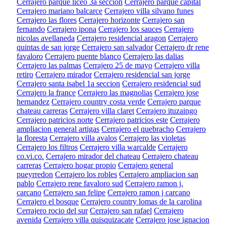
Cerrajero parque liceo 3a seccion
Cerrajero parque capital
Cerrajero mariano balcarce
Cerrajero villa silvano funes
Cerrajero las flores
Cerrajero horizonte
Cerrajero san
fernando
Cerrajero ipona
Cerrajero los sauces
Cerrajero
nicolas avellaneda
Cerrajero residencial aragon
Cerrajero
quintas de san jorge
Cerrajero san salvador
Cerrajero dr rene
favaloro
Cerrajero puente blanco
Cerrajero las dalias
Cerrajero las palmas
Cerrajero 25 de mayo
Cerrajero villa
retiro
Cerrajero mirador
Cerrajero residencial san jorge
Cerrajero santa isabel 1a seccion
Cerrajero residencial sud
Cerrajero la france
Cerrajero las magnolias
Cerrajero jose
hernandez
Cerrajero country costa verde
Cerrajero parque
chateau carreras
Cerrajero villa claret
Cerrajero ituzaingo
Cerrajero patricios norte
Cerrajero patricios este
Cerrajero
ampliacion general artigas
Cerrajero el quebracho
Cerrajero
la floresta
Cerrajero villa avalos
Cerrajero las violetas
Cerrajero los filtros
Cerrajero villa warcalde
Cerrajero
co.vi.co.
Cerrajero mirador del chateau
Cerrajero chateau
carreras
Cerrajero hogar propio
Cerrajero general
pueyrredon
Cerrajero los robles
Cerrajero ampliacion san
pablo
Cerrajero rene favaloro sud
Cerrajero ramon j.
carcano
Cerrajero san felipe
Cerrajero ramon j carcano
Cerrajero el bosque
Cerrajero country lomas de la carolina
Cerrajero rocio del sur
Cerrajero san rafael
Cerrajero
avenida
Cerrajero villa quisquizacate
Cerrajero jose ignacion