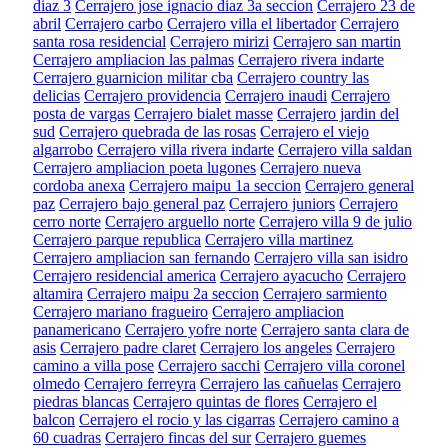
diaz 3
Cerrajero jose ignacio diaz 3a seccion
Cerrajero 23 de
abril
Cerrajero carbo
Cerrajero villa el libertador
Cerrajero
santa rosa residencial
Cerrajero mirizi
Cerrajero san martin
Cerrajero ampliacion las palmas
Cerrajero rivera indarte
Cerrajero guarnicion militar cba
Cerrajero country las
delicias
Cerrajero providencia
Cerrajero inaudi
Cerrajero
posta de vargas
Cerrajero bialet masse
Cerrajero jardin del
sud
Cerrajero quebrada de las rosas
Cerrajero el viejo
algarrobo
Cerrajero villa rivera indarte
Cerrajero villa saldan
Cerrajero ampliacion poeta lugones
Cerrajero nueva
cordoba anexa
Cerrajero maipu 1a seccion
Cerrajero general
paz
Cerrajero bajo general paz
Cerrajero juniors
Cerrajero
cerro norte
Cerrajero arguello norte
Cerrajero villa 9 de julio
Cerrajero parque republica
Cerrajero villa martinez
Cerrajero ampliacion san fernando
Cerrajero villa san isidro
Cerrajero residencial america
Cerrajero ayacucho
Cerrajero
altamira
Cerrajero maipu 2a seccion
Cerrajero sarmiento
Cerrajero mariano fragueiro
Cerrajero ampliacion
panamericano
Cerrajero yofre norte
Cerrajero santa clara de
asis
Cerrajero padre claret
Cerrajero los angeles
Cerrajero
camino a villa pose
Cerrajero sacchi
Cerrajero villa coronel
olmedo
Cerrajero ferreyra
Cerrajero las cañuelas
Cerrajero
piedras blancas
Cerrajero quintas de flores
Cerrajero el
balcon
Cerrajero el rocio y las cigarras
Cerrajero camino a
60 cuadras
Cerrajero fincas del sur
Cerrajero guemes