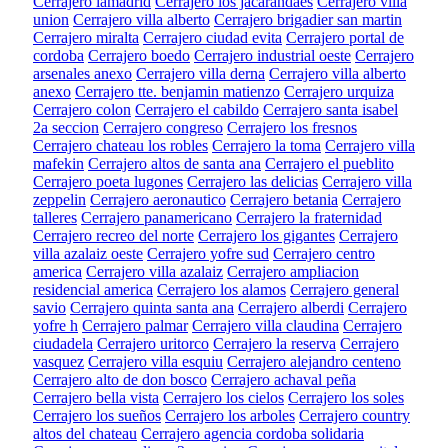
Cerrajero lamadrid
Cerrajero los jacarandaes
Cerrajero villa
union
Cerrajero villa alberto
Cerrajero brigadier san martin
Cerrajero miralta
Cerrajero ciudad evita
Cerrajero portal de
cordoba
Cerrajero boedo
Cerrajero industrial oeste
Cerrajero
arsenales anexo
Cerrajero villa derna
Cerrajero villa alberto
anexo
Cerrajero tte. benjamin matienzo
Cerrajero urquiza
Cerrajero colon
Cerrajero el cabildo
Cerrajero santa isabel
2a seccion
Cerrajero congreso
Cerrajero los fresnos
Cerrajero chateau los robles
Cerrajero la toma
Cerrajero villa
mafekin
Cerrajero altos de santa ana
Cerrajero el pueblito
Cerrajero poeta lugones
Cerrajero las delicias
Cerrajero villa
zeppelin
Cerrajero aeronautico
Cerrajero betania
Cerrajero
talleres
Cerrajero panamericano
Cerrajero la fraternidad
Cerrajero recreo del norte
Cerrajero los gigantes
Cerrajero
villa azalaiz oeste
Cerrajero yofre sud
Cerrajero centro
america
Cerrajero villa azalaiz
Cerrajero ampliacion
residencial america
Cerrajero los alamos
Cerrajero general
savio
Cerrajero quinta santa ana
Cerrajero alberdi
Cerrajero
yofre h
Cerrajero palmar
Cerrajero villa claudina
Cerrajero
ciudadela
Cerrajero uritorco
Cerrajero la reserva
Cerrajero
vasquez
Cerrajero villa esquiu
Cerrajero alejandro centeno
Cerrajero alto de don bosco
Cerrajero achaval peña
Cerrajero bella vista
Cerrajero los cielos
Cerrajero los soles
Cerrajero los sueños
Cerrajero los arboles
Cerrajero country
altos del chateau
Cerrajero agencia cordoba solidaria