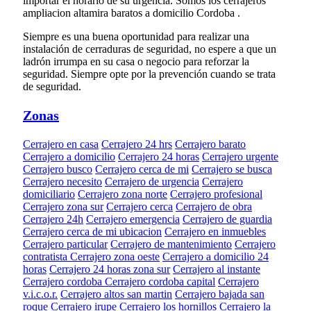
importar el horario de su urgencia. Somos los cerrajeros
ampliacion altamira baratos a domicilio Cordoba .
Siempre es una buena oportunidad para realizar una
instalación de cerraduras de seguridad, no espere a que un
ladrón irrumpa en su casa o negocio para reforzar la
seguridad. Siempre opte por la prevención cuando se trata
de seguridad.
Zonas
Cerrajero en casa
Cerrajero 24 hrs
Cerrajero barato
Cerrajero a domicilio
Cerrajero 24 horas
Cerrajero urgente
Cerrajero busco
Cerrajero cerca de mi
Cerrajero se busca
Cerrajero necesito
Cerrajero de urgencia
Cerrajero
domiciliario
Cerrajero zona norte
Cerrajero profesional
Cerrajero zona sur
Cerrajero cerca
Cerrajero de obra
Cerrajero 24h
Cerrajero emergencia
Cerrajero de guardia
Cerrajero cerca de mi ubicacion
Cerrajero en inmuebles
Cerrajero particular
Cerrajero de mantenimiento
Cerrajero
contratista
Cerrajero zona oeste
Cerrajero a domicilio 24
horas
Cerrajero 24 horas zona sur
Cerrajero al instante
Cerrajero cordoba
Cerrajero cordoba capital
Cerrajero
v.i.c.o.r.
Cerrajero altos san martin
Cerrajero bajada san
roque
Cerrajero irupe
Cerrajero los hornillos
Cerrajero la