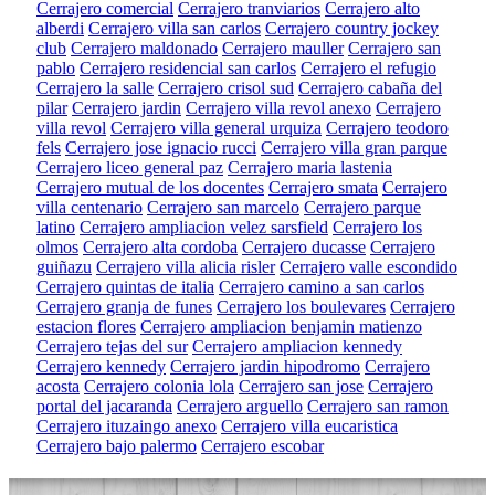
Cerrajero comercial
Cerrajero tranviarios
Cerrajero alto
alberdi
Cerrajero villa san carlos
Cerrajero country jockey
club
Cerrajero maldonado
Cerrajero mauller
Cerrajero san
pablo
Cerrajero residencial san carlos
Cerrajero el refugio
Cerrajero la salle
Cerrajero crisol sud
Cerrajero cabaña del
pilar
Cerrajero jardin
Cerrajero villa revol anexo
Cerrajero
villa revol
Cerrajero villa general urquiza
Cerrajero teodoro
fels
Cerrajero jose ignacio rucci
Cerrajero villa gran parque
Cerrajero liceo general paz
Cerrajero maria lastenia
Cerrajero mutual de los docentes
Cerrajero smata
Cerrajero
villa centenario
Cerrajero san marcelo
Cerrajero parque
latino
Cerrajero ampliacion velez sarsfield
Cerrajero los
olmos
Cerrajero alta cordoba
Cerrajero ducasse
Cerrajero
guiñazu
Cerrajero villa alicia risler
Cerrajero valle escondido
Cerrajero quintas de italia
Cerrajero camino a san carlos
Cerrajero granja de funes
Cerrajero los boulevares
Cerrajero
estacion flores
Cerrajero ampliacion benjamin matienzo
Cerrajero tejas del sur
Cerrajero ampliacion kennedy
Cerrajero kennedy
Cerrajero jardin hipodromo
Cerrajero
acosta
Cerrajero colonia lola
Cerrajero san jose
Cerrajero
portal del jacaranda
Cerrajero arguello
Cerrajero san ramon
Cerrajero ituzaingo anexo
Cerrajero villa eucaristica
Cerrajero bajo palermo
Cerrajero escobar