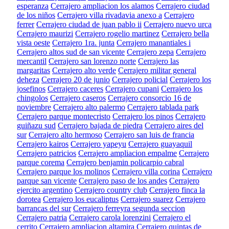
esperanza
Cerrajero ampliacion los alamos
Cerrajero ciudad
de los niños
Cerrajero villa rivadavia anexo a
Cerrajero
ferrer
Cerrajero ciudad de juan pablo ii
Cerrajero nuevo urca
Cerrajero maurizi
Cerrajero rogelio martinez
Cerrajero bella
vista oeste
Cerrajero 1ra. junta
Cerrajero manantiales i
Cerrajero altos sud de san vicente
Cerrajero zepa
Cerrajero
mercantil
Cerrajero san lorenzo norte
Cerrajero las
margaritas
Cerrajero alto verde
Cerrajero militar general
deheza
Cerrajero 20 de junio
Cerrajero policial
Cerrajero los
josefinos
Cerrajero caceres
Cerrajero cupani
Cerrajero los
chingolos
Cerrajero caseros
Cerrajero consorcio 16 de
noviembre
Cerrajero alto palermo
Cerrajero tablada park
Cerrajero parque montecristo
Cerrajero los pinos
Cerrajero
guiñazu sud
Cerrajero bajada de piedra
Cerrajero aires del
sur
Cerrajero alto hermoso
Cerrajero san luis de francia
Cerrajero kairos
Cerrajero yapeyu
Cerrajero guayaquil
Cerrajero patricios
Cerrajero ampliacion empalme
Cerrajero
parque corema
Cerrajero benjamin policarpio cabral
Cerrajero parque los molinos
Cerrajero villa corina
Cerrajero
parque san vicente
Cerrajero paso de los andes
Cerrajero
ejercito argentino
Cerrajero country club
Cerrajero finca la
dorotea
Cerrajero los eucaliptus
Cerrajero suarez
Cerrajero
barrancas del sur
Cerrajero ferreyra segunda seccion
Cerrajero patria
Cerrajero carola lorenzini
Cerrajero el
cerrito
Cerrajero ampliacion altamira
Cerrajero quintas de