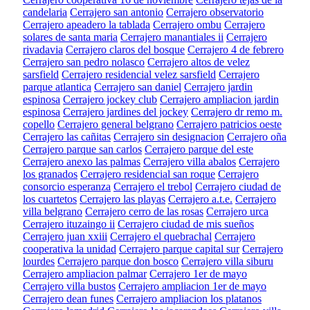
candelaria
Cerrajero san antonio
Cerrajero observatorio
Cerrajero apeadero la tablada
Cerrajero ombu
Cerrajero
solares de santa maria
Cerrajero manantiales ii
Cerrajero
rivadavia
Cerrajero claros del bosque
Cerrajero 4 de febrero
Cerrajero san pedro nolasco
Cerrajero altos de velez
sarsfield
Cerrajero residencial velez sarsfield
Cerrajero
parque atlantica
Cerrajero san daniel
Cerrajero jardin
espinosa
Cerrajero jockey club
Cerrajero ampliacion jardin
espinosa
Cerrajero jardines del jockey
Cerrajero dr remo m.
copello
Cerrajero general belgrano
Cerrajero patricios oeste
Cerrajero las cañitas
Cerrajero sin designacion
Cerrajero oña
Cerrajero parque san carlos
Cerrajero parque del este
Cerrajero anexo las palmas
Cerrajero villa abalos
Cerrajero
los granados
Cerrajero residencial san roque
Cerrajero
consorcio esperanza
Cerrajero el trebol
Cerrajero ciudad de
los cuartetos
Cerrajero las playas
Cerrajero a.t.e.
Cerrajero
villa belgrano
Cerrajero cerro de las rosas
Cerrajero urca
Cerrajero ituzaingo ii
Cerrajero ciudad de mis sueños
Cerrajero juan xxiii
Cerrajero el quebrachal
Cerrajero
cooperativa la unidad
Cerrajero parque capital sur
Cerrajero
lourdes
Cerrajero parque don bosco
Cerrajero villa siburu
Cerrajero ampliacion palmar
Cerrajero 1er de mayo
Cerrajero villa bustos
Cerrajero ampliacion 1er de mayo
Cerrajero dean funes
Cerrajero ampliacion los platanos