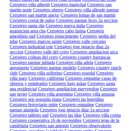
Cerrajero villa alberdi
Cerrajero marechal
Cerrajero san
martin norte
Cerrajero obrero
Cerrajero villa allende parque
Cerrajero san martin anexo
Cerrajero lomas de san martin
Cerrajero corral de palos
Cerrajero parque liceo 2a seccion
Cerrajero santa rita
Cerrajero nueva italia
Cerrajero
guarnicion area cba
Cerrajero cabo farina
Cerrajero
ameghino sud
Cerrajero renacimiento
Cerrajero jardin del
pilar
Cerrajero marcos sastre
Cerrajero valle cercano
Cerrajero industrial este
Cerrajero jose ignacio diaz 2a
seccion
Cerrajero valle del cerro
Cerrajero ampliacion urca
Cerrajero colinas del cerro
Cerrajero country barrancas
Cerrajero parque tablada
Cerrajero villa adela
Cerrajero
aeropuerto
Cerrajero parque modelo
Cerrajero country ranch
club
Cerrajero villa solferino
Cerrajero rosedal
Cerrajero
villa paez
Cerrajero california
Cerrajero empalme casas de
obreros y empleados
Cerrajero bajo galan
Cerrajero santa
ana residencial
Cerrajero ampliacion pueyrredon
Cerrajero
san javier
Cerrajero villa argentina
Cerrajero villa aspasia
Cerrajero sep segunda etapa
Cerrajero las huertillas
Cerrajero ferroviario mitre
Cerrajero empalme
Cerrajero
parque alameda
Cerrajero jose ignacio diaz 1a seccion
Cerrajero talleres sud
Cerrajero las lilas
Cerrajero villa cornu
Cerrajero cooperativa 16 de noviembre
Cerrajero tejas de la
candelaria
Cerrajero san antonio
Cerrajero observatorio
Cerrajero apeadero la tablada
Cerrajero ombu
Cerrajero