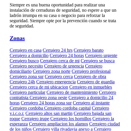
Siempre es una buena oportunidad para realizar una
instalación de cerraduras de seguridad, no espere a que un
ladrón irrumpa en su casa o negocio para reforzar la
seguridad. Siempre opte por la prevención cuando se trata
de seguridad.
Zonas
Cerrajero en casa
Cerrajero 24 hrs
Cerrajero barato
Cerrajero a domicilio
Cerrajero 24 horas
Cerrajero urgente
Cerrajero busco
Cerrajero cerca de mi
Cerrajero se busca
Cerrajero necesito
Cerrajero de urgencia
Cerrajero
domiciliario
Cerrajero zona norte
Cerrajero profesional
Cerrajero zona sur
Cerrajero cerca
Cerrajero de obra
Cerrajero 24h
Cerrajero emergencia
Cerrajero de guardia
Cerrajero cerca de mi ubicacion
Cerrajero en inmuebles
Cerrajero particular
Cerrajero de mantenimiento
Cerrajero
contratista
Cerrajero zona oeste
Cerrajero a domicilio 24
horas
Cerrajero 24 horas zona sur
Cerrajero al instante
Cerrajero cordoba
Cerrajero cordoba capital
Cerrajero
v.i.c.o.r.
Cerrajero altos san martin
Cerrajero bajada san
roque
Cerrajero irupe
Cerrajero los hornillos
Cerrajero la
esperanza
Cerrajero ampliacion los alamos
Cerrajero ciudad
de los niños
Cerrajero villa rivadavia anexo a
Cerrajero