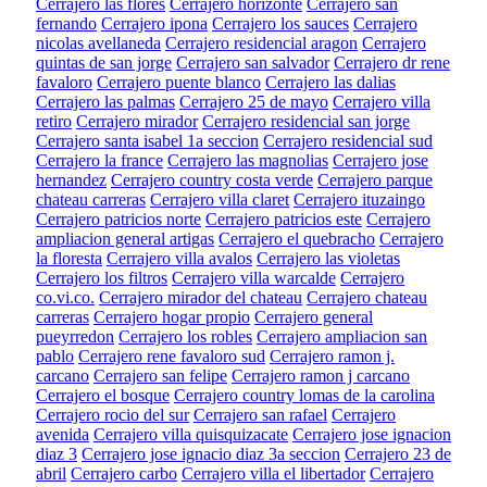
Cerrajero las flores
Cerrajero horizonte
Cerrajero san
fernando
Cerrajero ipona
Cerrajero los sauces
Cerrajero
nicolas avellaneda
Cerrajero residencial aragon
Cerrajero
quintas de san jorge
Cerrajero san salvador
Cerrajero dr rene
favaloro
Cerrajero puente blanco
Cerrajero las dalias
Cerrajero las palmas
Cerrajero 25 de mayo
Cerrajero villa
retiro
Cerrajero mirador
Cerrajero residencial san jorge
Cerrajero santa isabel 1a seccion
Cerrajero residencial sud
Cerrajero la france
Cerrajero las magnolias
Cerrajero jose
hernandez
Cerrajero country costa verde
Cerrajero parque
chateau carreras
Cerrajero villa claret
Cerrajero ituzaingo
Cerrajero patricios norte
Cerrajero patricios este
Cerrajero
ampliacion general artigas
Cerrajero el quebracho
Cerrajero
la floresta
Cerrajero villa avalos
Cerrajero las violetas
Cerrajero los filtros
Cerrajero villa warcalde
Cerrajero
co.vi.co.
Cerrajero mirador del chateau
Cerrajero chateau
carreras
Cerrajero hogar propio
Cerrajero general
pueyrredon
Cerrajero los robles
Cerrajero ampliacion san
pablo
Cerrajero rene favaloro sud
Cerrajero ramon j.
carcano
Cerrajero san felipe
Cerrajero ramon j carcano
Cerrajero el bosque
Cerrajero country lomas de la carolina
Cerrajero rocio del sur
Cerrajero san rafael
Cerrajero
avenida
Cerrajero villa quisquizacate
Cerrajero jose ignacion
diaz 3
Cerrajero jose ignacio diaz 3a seccion
Cerrajero 23 de
abril
Cerrajero carbo
Cerrajero villa el libertador
Cerrajero