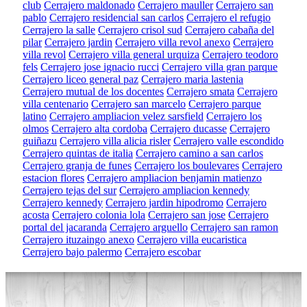
club
Cerrajero maldonado
Cerrajero mauller
Cerrajero san
pablo
Cerrajero residencial san carlos
Cerrajero el refugio
Cerrajero la salle
Cerrajero crisol sud
Cerrajero cabaña del
pilar
Cerrajero jardin
Cerrajero villa revol anexo
Cerrajero
villa revol
Cerrajero villa general urquiza
Cerrajero teodoro
fels
Cerrajero jose ignacio rucci
Cerrajero villa gran parque
Cerrajero liceo general paz
Cerrajero maria lastenia
Cerrajero mutual de los docentes
Cerrajero smata
Cerrajero
villa centenario
Cerrajero san marcelo
Cerrajero parque
latino
Cerrajero ampliacion velez sarsfield
Cerrajero los
olmos
Cerrajero alta cordoba
Cerrajero ducasse
Cerrajero
guiñazu
Cerrajero villa alicia risler
Cerrajero valle escondido
Cerrajero quintas de italia
Cerrajero camino a san carlos
Cerrajero granja de funes
Cerrajero los boulevares
Cerrajero
estacion flores
Cerrajero ampliacion benjamin matienzo
Cerrajero tejas del sur
Cerrajero ampliacion kennedy
Cerrajero kennedy
Cerrajero jardin hipodromo
Cerrajero
acosta
Cerrajero colonia lola
Cerrajero san jose
Cerrajero
portal del jacaranda
Cerrajero arguello
Cerrajero san ramon
Cerrajero ituzaingo anexo
Cerrajero villa eucaristica
Cerrajero bajo palermo
Cerrajero escobar