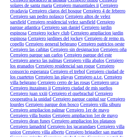
solares de santa maria
Cerrajero manantiales ii
Cerrajero
rivadavia
Cerrajero claros del bosque
Cerrajero 4 de febrero
Cerrajero san pedro nolasco
Cerrajero altos de velez
sarsfield
Cerrajero residencial velez sarsfield
Cerrajero
parque atlantica
Cerrajero san daniel
Cerrajero jardin
espinosa
Cerrajero jockey club
Cerrajero ampliacion jardin
espinosa
Cerrajero jardines del jockey
Cerrajero dr remo m.
copello
Cerrajero general belgrano
Cerrajero patricios oeste
Cerrajero las cañitas
Cerrajero sin designacion
Cerrajero oña
Cerrajero parque san carlos
Cerrajero parque del este
Cerrajero anexo las palmas
Cerrajero villa abalos
Cerrajero
los granados
Cerrajero residencial san roque
Cerrajero
consorcio esperanza
Cerrajero el trebol
Cerrajero ciudad de
los cuartetos
Cerrajero las playas
Cerrajero a.t.e.
Cerrajero
villa belgrano
Cerrajero cerro de las rosas
Cerrajero urca
Cerrajero ituzaingo ii
Cerrajero ciudad de mis sueños
Cerrajero juan xxiii
Cerrajero el quebrachal
Cerrajero
cooperativa la unidad
Cerrajero parque capital sur
Cerrajero
lourdes
Cerrajero parque don bosco
Cerrajero villa siburu
Cerrajero ampliacion palmar
Cerrajero 1er de mayo
Cerrajero villa bustos
Cerrajero ampliacion 1er de mayo
Cerrajero dean funes
Cerrajero ampliacion los platanos
Cerrajero lamadrid
Cerrajero los jacarandaes
Cerrajero villa
union
Cerrajero villa alberto
Cerrajero brigadier san martin