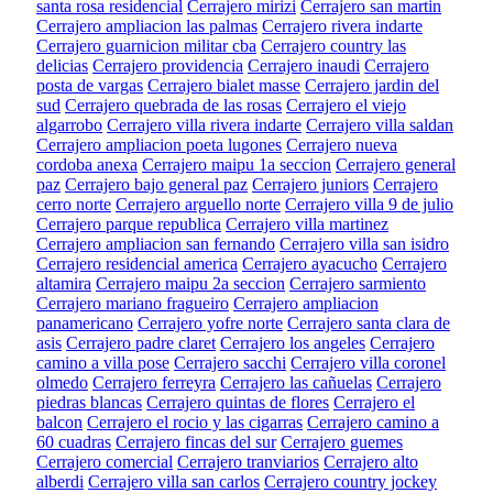
santa rosa residencial
Cerrajero mirizi
Cerrajero san martin
Cerrajero ampliacion las palmas
Cerrajero rivera indarte
Cerrajero guarnicion militar cba
Cerrajero country las
delicias
Cerrajero providencia
Cerrajero inaudi
Cerrajero
posta de vargas
Cerrajero bialet masse
Cerrajero jardin del
sud
Cerrajero quebrada de las rosas
Cerrajero el viejo
algarrobo
Cerrajero villa rivera indarte
Cerrajero villa saldan
Cerrajero ampliacion poeta lugones
Cerrajero nueva
cordoba anexa
Cerrajero maipu 1a seccion
Cerrajero general
paz
Cerrajero bajo general paz
Cerrajero juniors
Cerrajero
cerro norte
Cerrajero arguello norte
Cerrajero villa 9 de julio
Cerrajero parque republica
Cerrajero villa martinez
Cerrajero ampliacion san fernando
Cerrajero villa san isidro
Cerrajero residencial america
Cerrajero ayacucho
Cerrajero
altamira
Cerrajero maipu 2a seccion
Cerrajero sarmiento
Cerrajero mariano fragueiro
Cerrajero ampliacion
panamericano
Cerrajero yofre norte
Cerrajero santa clara de
asis
Cerrajero padre claret
Cerrajero los angeles
Cerrajero
camino a villa pose
Cerrajero sacchi
Cerrajero villa coronel
olmedo
Cerrajero ferreyra
Cerrajero las cañuelas
Cerrajero
piedras blancas
Cerrajero quintas de flores
Cerrajero el
balcon
Cerrajero el rocio y las cigarras
Cerrajero camino a
60 cuadras
Cerrajero fincas del sur
Cerrajero guemes
Cerrajero comercial
Cerrajero tranviarios
Cerrajero alto
alberdi
Cerrajero villa san carlos
Cerrajero country jockey