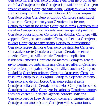
Cerrajero miralta
Cerrajero ciudad evita
Cerrajero portal de
cordoba
Cerrajero boedo
Cerrajero industrial oeste
Cerrajero
arsenales anexo
Cerrajero villa derna
Cerrajero villa alberto
anexo
Cerrajero tte. benjamin matienzo
Cerrajero urquiza
Cerrajero colon
Cerrajero el cabildo
Cerrajero santa isabel
2a seccion
Cerrajero congreso
Cerrajero los fresnos
Cerrajero chateau los robles
Cerrajero la toma
Cerrajero villa
mafekin
Cerrajero altos de santa ana
Cerrajero el pueblito
Cerrajero poeta lugones
Cerrajero las delicias
Cerrajero villa
zeppelin
Cerrajero aeronautico
Cerrajero betania
Cerrajero
talleres
Cerrajero panamericano
Cerrajero la fraternidad
Cerrajero recreo del norte
Cerrajero los gigantes
Cerrajero
villa azalaiz oeste
Cerrajero yofre sud
Cerrajero centro
america
Cerrajero villa azalaiz
Cerrajero ampliacion
residencial america
Cerrajero los alamos
Cerrajero general
savio
Cerrajero quinta santa ana
Cerrajero alberdi
Cerrajero
yofre h
Cerrajero palmar
Cerrajero villa claudina
Cerrajero
ciudadela
Cerrajero uritorco
Cerrajero la reserva
Cerrajero
vasquez
Cerrajero villa esquiu
Cerrajero alejandro centeno
Cerrajero alto de don bosco
Cerrajero achaval peña
Cerrajero bella vista
Cerrajero los cielos
Cerrajero los soles
Cerrajero los sueños
Cerrajero los arboles
Cerrajero country
altos del chateau
Cerrajero agencia cordoba solidaria
Cerrajero parque liceo 3a seccion
Cerrajero parque capital
Cerrajero mariano balcarce
Cerrajero villa silvano funes