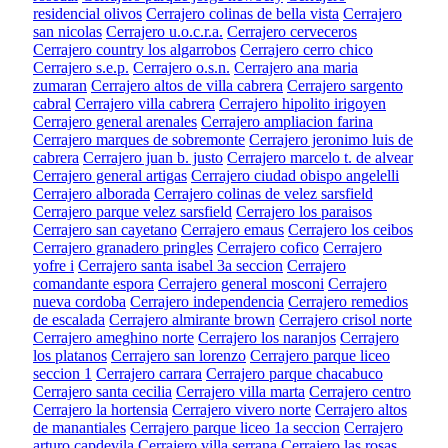
residencial olivos
Cerrajero colinas de bella vista
Cerrajero
san nicolas
Cerrajero u.o.c.r.a.
Cerrajero cerveceros
Cerrajero country los algarrobos
Cerrajero cerro chico
Cerrajero s.e.p.
Cerrajero o.s.n.
Cerrajero ana maria
zumaran
Cerrajero altos de villa cabrera
Cerrajero sargento
cabral
Cerrajero villa cabrera
Cerrajero hipolito irigoyen
Cerrajero general arenales
Cerrajero ampliacion farina
Cerrajero marques de sobremonte
Cerrajero jeronimo luis de
cabrera
Cerrajero juan b. justo
Cerrajero marcelo t. de alvear
Cerrajero general artigas
Cerrajero ciudad obispo angelelli
Cerrajero alborada
Cerrajero colinas de velez sarsfield
Cerrajero parque velez sarsfield
Cerrajero los paraisos
Cerrajero san cayetano
Cerrajero emaus
Cerrajero los ceibos
Cerrajero granadero pringles
Cerrajero cofico
Cerrajero
yofre i
Cerrajero santa isabel 3a seccion
Cerrajero
comandante espora
Cerrajero general mosconi
Cerrajero
nueva cordoba
Cerrajero independencia
Cerrajero remedios
de escalada
Cerrajero almirante brown
Cerrajero crisol norte
Cerrajero ameghino norte
Cerrajero los naranjos
Cerrajero
los platanos
Cerrajero san lorenzo
Cerrajero parque liceo
seccion 1
Cerrajero carrara
Cerrajero parque chacabuco
Cerrajero santa cecilia
Cerrajero villa marta
Cerrajero centro
Cerrajero la hortensia
Cerrajero vivero norte
Cerrajero altos
de manantiales
Cerrajero parque liceo 1a seccion
Cerrajero
arturo capdevila
Cerrajero villa serrana
Cerrajero las rosas