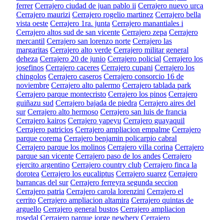
ferrer
Cerrajero ciudad de juan pablo ii
Cerrajero nuevo urca
Cerrajero maurizi
Cerrajero rogelio martinez
Cerrajero bella
vista oeste
Cerrajero 1ra. junta
Cerrajero manantiales i
Cerrajero altos sud de san vicente
Cerrajero zepa
Cerrajero
mercantil
Cerrajero san lorenzo norte
Cerrajero las
margaritas
Cerrajero alto verde
Cerrajero militar general
deheza
Cerrajero 20 de junio
Cerrajero policial
Cerrajero los
josefinos
Cerrajero caceres
Cerrajero cupani
Cerrajero los
chingolos
Cerrajero caseros
Cerrajero consorcio 16 de
noviembre
Cerrajero alto palermo
Cerrajero tablada park
Cerrajero parque montecristo
Cerrajero los pinos
Cerrajero
guiñazu sud
Cerrajero bajada de piedra
Cerrajero aires del
sur
Cerrajero alto hermoso
Cerrajero san luis de francia
Cerrajero kairos
Cerrajero yapeyu
Cerrajero guayaquil
Cerrajero patricios
Cerrajero ampliacion empalme
Cerrajero
parque corema
Cerrajero benjamin policarpio cabral
Cerrajero parque los molinos
Cerrajero villa corina
Cerrajero
parque san vicente
Cerrajero paso de los andes
Cerrajero
ejercito argentino
Cerrajero country club
Cerrajero finca la
dorotea
Cerrajero los eucaliptus
Cerrajero suarez
Cerrajero
barrancas del sur
Cerrajero ferreyra segunda seccion
Cerrajero patria
Cerrajero carola lorenzini
Cerrajero el
cerrito
Cerrajero ampliacion altamira
Cerrajero quintas de
arguello
Cerrajero general bustos
Cerrajero ampliacion
rosedal
Cerrajero parque jorge newbery
Cerrajero