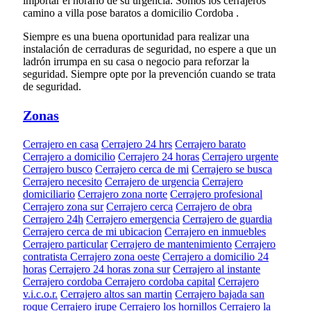
importar el horario de su urgencia. Somos los cerrajeros
camino a villa pose baratos a domicilio Cordoba .
Siempre es una buena oportunidad para realizar una
instalación de cerraduras de seguridad, no espere a que un
ladrón irrumpa en su casa o negocio para reforzar la
seguridad. Siempre opte por la prevención cuando se trata
de seguridad.
Zonas
Cerrajero en casa
Cerrajero 24 hrs
Cerrajero barato
Cerrajero a domicilio
Cerrajero 24 horas
Cerrajero urgente
Cerrajero busco
Cerrajero cerca de mi
Cerrajero se busca
Cerrajero necesito
Cerrajero de urgencia
Cerrajero
domiciliario
Cerrajero zona norte
Cerrajero profesional
Cerrajero zona sur
Cerrajero cerca
Cerrajero de obra
Cerrajero 24h
Cerrajero emergencia
Cerrajero de guardia
Cerrajero cerca de mi ubicacion
Cerrajero en inmuebles
Cerrajero particular
Cerrajero de mantenimiento
Cerrajero
contratista
Cerrajero zona oeste
Cerrajero a domicilio 24
horas
Cerrajero 24 horas zona sur
Cerrajero al instante
Cerrajero cordoba
Cerrajero cordoba capital
Cerrajero
v.i.c.o.r.
Cerrajero altos san martin
Cerrajero bajada san
roque
Cerrajero irupe
Cerrajero los hornillos
Cerrajero la