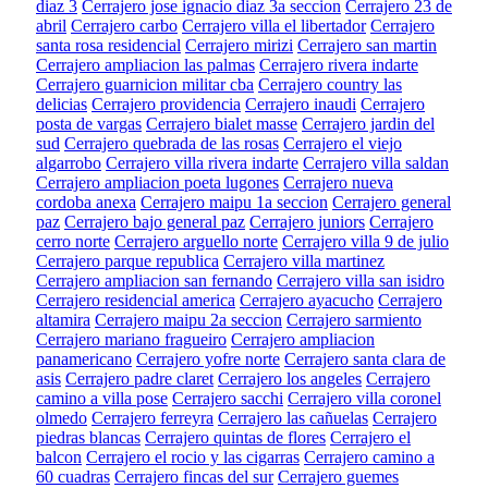
diaz 3
Cerrajero jose ignacio diaz 3a seccion
Cerrajero 23 de
abril
Cerrajero carbo
Cerrajero villa el libertador
Cerrajero
santa rosa residencial
Cerrajero mirizi
Cerrajero san martin
Cerrajero ampliacion las palmas
Cerrajero rivera indarte
Cerrajero guarnicion militar cba
Cerrajero country las
delicias
Cerrajero providencia
Cerrajero inaudi
Cerrajero
posta de vargas
Cerrajero bialet masse
Cerrajero jardin del
sud
Cerrajero quebrada de las rosas
Cerrajero el viejo
algarrobo
Cerrajero villa rivera indarte
Cerrajero villa saldan
Cerrajero ampliacion poeta lugones
Cerrajero nueva
cordoba anexa
Cerrajero maipu 1a seccion
Cerrajero general
paz
Cerrajero bajo general paz
Cerrajero juniors
Cerrajero
cerro norte
Cerrajero arguello norte
Cerrajero villa 9 de julio
Cerrajero parque republica
Cerrajero villa martinez
Cerrajero ampliacion san fernando
Cerrajero villa san isidro
Cerrajero residencial america
Cerrajero ayacucho
Cerrajero
altamira
Cerrajero maipu 2a seccion
Cerrajero sarmiento
Cerrajero mariano fragueiro
Cerrajero ampliacion
panamericano
Cerrajero yofre norte
Cerrajero santa clara de
asis
Cerrajero padre claret
Cerrajero los angeles
Cerrajero
camino a villa pose
Cerrajero sacchi
Cerrajero villa coronel
olmedo
Cerrajero ferreyra
Cerrajero las cañuelas
Cerrajero
piedras blancas
Cerrajero quintas de flores
Cerrajero el
balcon
Cerrajero el rocio y las cigarras
Cerrajero camino a
60 cuadras
Cerrajero fincas del sur
Cerrajero guemes