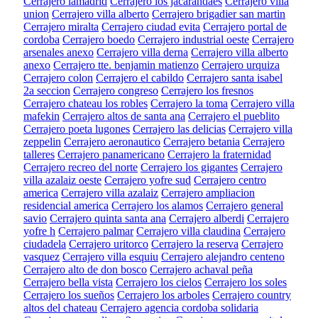
Cerrajero lamadrid
Cerrajero los jacarandaes
Cerrajero villa
union
Cerrajero villa alberto
Cerrajero brigadier san martin
Cerrajero miralta
Cerrajero ciudad evita
Cerrajero portal de
cordoba
Cerrajero boedo
Cerrajero industrial oeste
Cerrajero
arsenales anexo
Cerrajero villa derna
Cerrajero villa alberto
anexo
Cerrajero tte. benjamin matienzo
Cerrajero urquiza
Cerrajero colon
Cerrajero el cabildo
Cerrajero santa isabel
2a seccion
Cerrajero congreso
Cerrajero los fresnos
Cerrajero chateau los robles
Cerrajero la toma
Cerrajero villa
mafekin
Cerrajero altos de santa ana
Cerrajero el pueblito
Cerrajero poeta lugones
Cerrajero las delicias
Cerrajero villa
zeppelin
Cerrajero aeronautico
Cerrajero betania
Cerrajero
talleres
Cerrajero panamericano
Cerrajero la fraternidad
Cerrajero recreo del norte
Cerrajero los gigantes
Cerrajero
villa azalaiz oeste
Cerrajero yofre sud
Cerrajero centro
america
Cerrajero villa azalaiz
Cerrajero ampliacion
residencial america
Cerrajero los alamos
Cerrajero general
savio
Cerrajero quinta santa ana
Cerrajero alberdi
Cerrajero
yofre h
Cerrajero palmar
Cerrajero villa claudina
Cerrajero
ciudadela
Cerrajero uritorco
Cerrajero la reserva
Cerrajero
vasquez
Cerrajero villa esquiu
Cerrajero alejandro centeno
Cerrajero alto de don bosco
Cerrajero achaval peña
Cerrajero bella vista
Cerrajero los cielos
Cerrajero los soles
Cerrajero los sueños
Cerrajero los arboles
Cerrajero country
altos del chateau
Cerrajero agencia cordoba solidaria