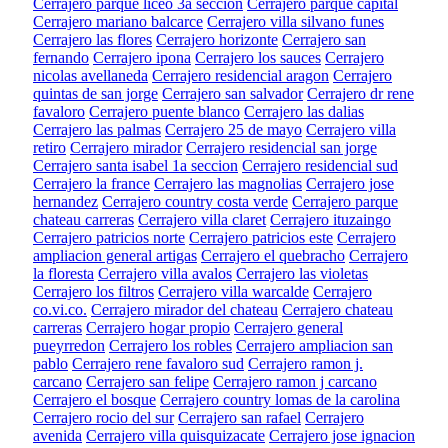
Cerrajero parque liceo 3a seccion
Cerrajero parque capital
Cerrajero mariano balcarce
Cerrajero villa silvano funes
Cerrajero las flores
Cerrajero horizonte
Cerrajero san
fernando
Cerrajero ipona
Cerrajero los sauces
Cerrajero
nicolas avellaneda
Cerrajero residencial aragon
Cerrajero
quintas de san jorge
Cerrajero san salvador
Cerrajero dr rene
favaloro
Cerrajero puente blanco
Cerrajero las dalias
Cerrajero las palmas
Cerrajero 25 de mayo
Cerrajero villa
retiro
Cerrajero mirador
Cerrajero residencial san jorge
Cerrajero santa isabel 1a seccion
Cerrajero residencial sud
Cerrajero la france
Cerrajero las magnolias
Cerrajero jose
hernandez
Cerrajero country costa verde
Cerrajero parque
chateau carreras
Cerrajero villa claret
Cerrajero ituzaingo
Cerrajero patricios norte
Cerrajero patricios este
Cerrajero
ampliacion general artigas
Cerrajero el quebracho
Cerrajero
la floresta
Cerrajero villa avalos
Cerrajero las violetas
Cerrajero los filtros
Cerrajero villa warcalde
Cerrajero
co.vi.co.
Cerrajero mirador del chateau
Cerrajero chateau
carreras
Cerrajero hogar propio
Cerrajero general
pueyrredon
Cerrajero los robles
Cerrajero ampliacion san
pablo
Cerrajero rene favaloro sud
Cerrajero ramon j.
carcano
Cerrajero san felipe
Cerrajero ramon j carcano
Cerrajero el bosque
Cerrajero country lomas de la carolina
Cerrajero rocio del sur
Cerrajero san rafael
Cerrajero
avenida
Cerrajero villa quisquizacate
Cerrajero jose ignacion