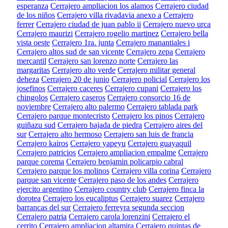
esperanza
Cerrajero ampliacion los alamos
Cerrajero ciudad
de los niños
Cerrajero villa rivadavia anexo a
Cerrajero
ferrer
Cerrajero ciudad de juan pablo ii
Cerrajero nuevo urca
Cerrajero maurizi
Cerrajero rogelio martinez
Cerrajero bella
vista oeste
Cerrajero 1ra. junta
Cerrajero manantiales i
Cerrajero altos sud de san vicente
Cerrajero zepa
Cerrajero
mercantil
Cerrajero san lorenzo norte
Cerrajero las
margaritas
Cerrajero alto verde
Cerrajero militar general
deheza
Cerrajero 20 de junio
Cerrajero policial
Cerrajero los
josefinos
Cerrajero caceres
Cerrajero cupani
Cerrajero los
chingolos
Cerrajero caseros
Cerrajero consorcio 16 de
noviembre
Cerrajero alto palermo
Cerrajero tablada park
Cerrajero parque montecristo
Cerrajero los pinos
Cerrajero
guiñazu sud
Cerrajero bajada de piedra
Cerrajero aires del
sur
Cerrajero alto hermoso
Cerrajero san luis de francia
Cerrajero kairos
Cerrajero yapeyu
Cerrajero guayaquil
Cerrajero patricios
Cerrajero ampliacion empalme
Cerrajero
parque corema
Cerrajero benjamin policarpio cabral
Cerrajero parque los molinos
Cerrajero villa corina
Cerrajero
parque san vicente
Cerrajero paso de los andes
Cerrajero
ejercito argentino
Cerrajero country club
Cerrajero finca la
dorotea
Cerrajero los eucaliptus
Cerrajero suarez
Cerrajero
barrancas del sur
Cerrajero ferreyra segunda seccion
Cerrajero patria
Cerrajero carola lorenzini
Cerrajero el
cerrito
Cerrajero ampliacion altamira
Cerrajero quintas de