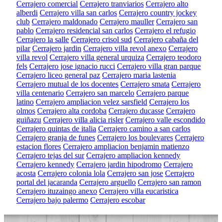
Cerrajero comercial
Cerrajero tranviarios
Cerrajero alto
alberdi
Cerrajero villa san carlos
Cerrajero country jockey
club
Cerrajero maldonado
Cerrajero mauller
Cerrajero san
pablo
Cerrajero residencial san carlos
Cerrajero el refugio
Cerrajero la salle
Cerrajero crisol sud
Cerrajero cabaña del
pilar
Cerrajero jardin
Cerrajero villa revol anexo
Cerrajero
villa revol
Cerrajero villa general urquiza
Cerrajero teodoro
fels
Cerrajero jose ignacio rucci
Cerrajero villa gran parque
Cerrajero liceo general paz
Cerrajero maria lastenia
Cerrajero mutual de los docentes
Cerrajero smata
Cerrajero
villa centenario
Cerrajero san marcelo
Cerrajero parque
latino
Cerrajero ampliacion velez sarsfield
Cerrajero los
olmos
Cerrajero alta cordoba
Cerrajero ducasse
Cerrajero
guiñazu
Cerrajero villa alicia risler
Cerrajero valle escondido
Cerrajero quintas de italia
Cerrajero camino a san carlos
Cerrajero granja de funes
Cerrajero los boulevares
Cerrajero
estacion flores
Cerrajero ampliacion benjamin matienzo
Cerrajero tejas del sur
Cerrajero ampliacion kennedy
Cerrajero kennedy
Cerrajero jardin hipodromo
Cerrajero
acosta
Cerrajero colonia lola
Cerrajero san jose
Cerrajero
portal del jacaranda
Cerrajero arguello
Cerrajero san ramon
Cerrajero ituzaingo anexo
Cerrajero villa eucaristica
Cerrajero bajo palermo
Cerrajero escobar