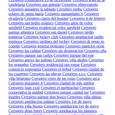
candelaria
Cerrajero san antonio
Cerrajero observatorio
Cerrajero apeadero la tablada
Cerrajero ombu
Cerrajero
solares de santa maria
Cerrajero manantiales ii
Cerrajero
rivadavia
Cerrajero claros del bosque
Cerrajero 4 de febrero
Cerrajero san pedro nolasco
Cerrajero altos de velez
sarsfield
Cerrajero residencial velez sarsfield
Cerrajero
parque atlantica
Cerrajero san daniel
Cerrajero jardin
espinosa
Cerrajero jockey club
Cerrajero ampliacion jardin
espinosa
Cerrajero jardines del jockey
Cerrajero dr remo m.
copello
Cerrajero general belgrano
Cerrajero patricios oeste
Cerrajero las cañitas
Cerrajero sin designacion
Cerrajero oña
Cerrajero parque san carlos
Cerrajero parque del este
Cerrajero anexo las palmas
Cerrajero villa abalos
Cerrajero
los granados
Cerrajero residencial san roque
Cerrajero
consorcio esperanza
Cerrajero el trebol
Cerrajero ciudad de
los cuartetos
Cerrajero las playas
Cerrajero a.t.e.
Cerrajero
villa belgrano
Cerrajero cerro de las rosas
Cerrajero urca
Cerrajero ituzaingo ii
Cerrajero ciudad de mis sueños
Cerrajero juan xxiii
Cerrajero el quebrachal
Cerrajero
cooperativa la unidad
Cerrajero parque capital sur
Cerrajero
lourdes
Cerrajero parque don bosco
Cerrajero villa siburu
Cerrajero ampliacion palmar
Cerrajero 1er de mayo
Cerrajero villa bustos
Cerrajero ampliacion 1er de mayo
Cerrajero dean funes
Cerrajero ampliacion los platanos