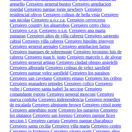
arguello
Cerrajero general bustos
Cerrajero ampliacion
rosedal
Cerrajero parque jorge newbery
Cerrajero
residencial olivos
Cerrajero colinas de bella vista
Cerrajero
san nicolas
Cerrajero u.o.c.r.a.
Cerrajero cerveceros
Cerrajero country los algarrobos
Cerrajero cerro chico
Cerrajero s.e.p.
Cerrajero o.s.n.
Cerrajero ana maria
zumaran
Cerrajero altos de villa cabrera
Cerrajero sargento
cabral
Cerrajero villa cabrera
Cerrajero hipolito irigoyen
Cerrajero general arenales
Cerrajero ampliacion farina
Cerrajero marques de sobremonte
Cerrajero jeronimo luis de
cabrera
Cerrajero juan b. justo
Cerrajero marcelo t. de alvear
Cerrajero general artigas
Cerrajero ciudad obispo angelelli
Cerrajero alborada
Cerrajero colinas de velez sarsfield
Cerrajero parque velez sarsfield
Cerrajero los paraisos
Cerrajero san cayetano
Cerrajero emaus
Cerrajero los ceibos
Cerrajero granadero pringles
Cerrajero cofico
Cerrajero
yofre i
Cerrajero santa isabel 3a seccion
Cerrajero
comandante espora
Cerrajero general mosconi
Cerrajero
nueva cordoba
Cerrajero independencia
Cerrajero remedios
de escalada
Cerrajero almirante brown
Cerrajero crisol norte
Cerrajero ameghino norte
Cerrajero los naranjos
Cerrajero
los platanos
Cerrajero san lorenzo
Cerrajero parque liceo
seccion 1
Cerrajero carrara
Cerrajero parque chacabuco
Cerrajero santa cecilia
Cerrajero villa marta
Cerrajero centro
Cerrajero la hortensia
Cerrajero vivero norte
Cerrajero altos