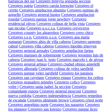
barrancas del sur
Cerrajero ferreyra segunda seccion
Cerrajero patria
Cerrajero carola lorenzini
Cerrajero el
cerrito
Cerrajero ampliacion altamira
Cerrajero quintas de
arguello
Cerrajero general bustos
Cerrajero ampliacion
rosedal
Cerrajero parque jorge newbery
Cerrajero
residencial olivos
Cerrajero colinas de bella vista
Cerrajero
san nicolas
Cerrajero u.o.c.r.a.
Cerrajero cerveceros
Cerrajero country los algarrobos
Cerrajero cerro chico
Cerrajero s.e.p.
Cerrajero o.s.n.
Cerrajero ana maria
zumaran
Cerrajero altos de villa cabrera
Cerrajero sargento
cabral
Cerrajero villa cabrera
Cerrajero hipolito irigoyen
Cerrajero general arenales
Cerrajero ampliacion farina
Cerrajero marques de sobremonte
Cerrajero jeronimo luis de
cabrera
Cerrajero juan b. justo
Cerrajero marcelo t. de alvear
Cerrajero general artigas
Cerrajero ciudad obispo angelelli
Cerrajero alborada
Cerrajero colinas de velez sarsfield
Cerrajero parque velez sarsfield
Cerrajero los paraisos
Cerrajero san cayetano
Cerrajero emaus
Cerrajero los ceibos
Cerrajero granadero pringles
Cerrajero cofico
Cerrajero
yofre i
Cerrajero santa isabel 3a seccion
Cerrajero
comandante espora
Cerrajero general mosconi
Cerrajero
nueva cordoba
Cerrajero independencia
Cerrajero remedios
de escalada
Cerrajero almirante brown
Cerrajero crisol norte
Cerrajero ameghino norte
Cerrajero los naranjos
Cerrajero
los platanos
Cerrajero san lorenzo
Cerrajero parque liceo