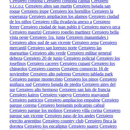
Cerrajero cordoba
Cerrajero cordoba capital
Cerrajero
v.i.c.o.r.
Cerrajero altos san martin
Cerrajero bajada san
roque
Cerrajero irupe
Cerrajero los hornillos
Cerrajero la
esperanza
Cerrajero ampliacion los alamos
Cerrajero ciudad
de los niños
Cerrajero villa rivadavia anexo a
Cerrajero
ferrer
Cerrajero ciudad de juan pablo ii
Cerrajero nuevo urca
Cerrajero maurizi
Cerrajero rogelio martinez
Cerrajero bella
vista oeste
Cerrajero 1ra. junta
Cerrajero manantiales i
Cerrajero altos sud de san vicente
Cerrajero zepa
Cerrajero
mercantil
Cerrajero san lorenzo norte
Cerrajero las
margaritas
Cerrajero alto verde
Cerrajero militar general
deheza
Cerrajero 20 de junio
Cerrajero policial
Cerrajero los
josefinos
Cerrajero caceres
Cerrajero cupani
Cerrajero los
chingolos
Cerrajero caseros
Cerrajero consorcio 16 de
noviembre
Cerrajero alto palermo
Cerrajero tablada park
Cerrajero parque montecristo
Cerrajero los pinos
Cerrajero
guiñazu sud
Cerrajero bajada de piedra
Cerrajero aires del
sur
Cerrajero alto hermoso
Cerrajero san luis de francia
Cerrajero kairos
Cerrajero yapeyu
Cerrajero guayaquil
Cerrajero patricios
Cerrajero ampliacion empalme
Cerrajero
parque corema
Cerrajero benjamin policarpio cabral
Cerrajero parque los molinos
Cerrajero villa corina
Cerrajero
parque san vicente
Cerrajero paso de los andes
Cerrajero
ejercito argentino
Cerrajero country club
Cerrajero finca la
dorotea
Cerrajero los eucaliptus
Cerrajero suarez
Cerrajero