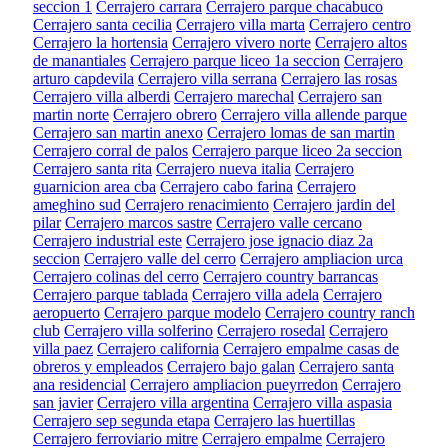
seccion 1
Cerrajero carrara
Cerrajero parque chacabuco
Cerrajero santa cecilia
Cerrajero villa marta
Cerrajero centro
Cerrajero la hortensia
Cerrajero vivero norte
Cerrajero altos
de manantiales
Cerrajero parque liceo 1a seccion
Cerrajero
arturo capdevila
Cerrajero villa serrana
Cerrajero las rosas
Cerrajero villa alberdi
Cerrajero marechal
Cerrajero san
martin norte
Cerrajero obrero
Cerrajero villa allende parque
Cerrajero san martin anexo
Cerrajero lomas de san martin
Cerrajero corral de palos
Cerrajero parque liceo 2a seccion
Cerrajero santa rita
Cerrajero nueva italia
Cerrajero
guarnicion area cba
Cerrajero cabo farina
Cerrajero
ameghino sud
Cerrajero renacimiento
Cerrajero jardin del
pilar
Cerrajero marcos sastre
Cerrajero valle cercano
Cerrajero industrial este
Cerrajero jose ignacio diaz 2a
seccion
Cerrajero valle del cerro
Cerrajero ampliacion urca
Cerrajero colinas del cerro
Cerrajero country barrancas
Cerrajero parque tablada
Cerrajero villa adela
Cerrajero
aeropuerto
Cerrajero parque modelo
Cerrajero country ranch
club
Cerrajero villa solferino
Cerrajero rosedal
Cerrajero
villa paez
Cerrajero california
Cerrajero empalme casas de
obreros y empleados
Cerrajero bajo galan
Cerrajero santa
ana residencial
Cerrajero ampliacion pueyrredon
Cerrajero
san javier
Cerrajero villa argentina
Cerrajero villa aspasia
Cerrajero sep segunda etapa
Cerrajero las huertillas
Cerrajero ferroviario mitre
Cerrajero empalme
Cerrajero