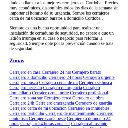
dude en llamar a los mejores cerrajeros en Cordoba . Precios
muy económicos, disponibles todos los días de la semana sin
importar el horario de su urgencia. Somos los cerrajeros
cerca de mi ubicacion baratos a domicilio Cordoba .
Siempre es una buena oportunidad para realizar una
instalación de cerraduras de seguridad, no espere a que un
ladrón irrumpa en su casa o negocio para reforzar la
seguridad. Siempre opte por la prevención cuando se trata
de seguridad.
Zonas
Cerrajero en casa
Cerrajero 24 hrs
Cerrajero barato
Cerrajero a domicilio
Cerrajero 24 horas
Cerrajero urgente
Cerrajero busco
Cerrajero cerca de mi
Cerrajero se busca
Cerrajero necesito
Cerrajero de urgencia
Cerrajero
domiciliario
Cerrajero zona norte
Cerrajero profesional
Cerrajero zona sur
Cerrajero cerca
Cerrajero de obra
Cerrajero 24h
Cerrajero emergencia
Cerrajero de guardia
Cerrajero cerca de mi ubicacion
Cerrajero en inmuebles
Cerrajero particular
Cerrajero de mantenimiento
Cerrajero
contratista
Cerrajero zona oeste
Cerrajero a domicilio 24
horas
Cerrajero 24 horas zona sur
Cerrajero al instante