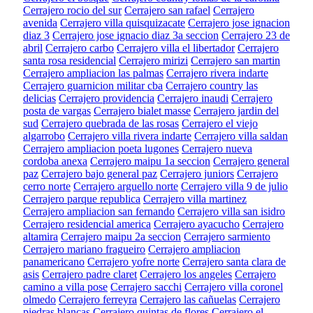
Cerrajero rocio del sur
Cerrajero san rafael
Cerrajero
avenida
Cerrajero villa quisquizacate
Cerrajero jose ignacion
diaz 3
Cerrajero jose ignacio diaz 3a seccion
Cerrajero 23 de
abril
Cerrajero carbo
Cerrajero villa el libertador
Cerrajero
santa rosa residencial
Cerrajero mirizi
Cerrajero san martin
Cerrajero ampliacion las palmas
Cerrajero rivera indarte
Cerrajero guarnicion militar cba
Cerrajero country las
delicias
Cerrajero providencia
Cerrajero inaudi
Cerrajero
posta de vargas
Cerrajero bialet masse
Cerrajero jardin del
sud
Cerrajero quebrada de las rosas
Cerrajero el viejo
algarrobo
Cerrajero villa rivera indarte
Cerrajero villa saldan
Cerrajero ampliacion poeta lugones
Cerrajero nueva
cordoba anexa
Cerrajero maipu 1a seccion
Cerrajero general
paz
Cerrajero bajo general paz
Cerrajero juniors
Cerrajero
cerro norte
Cerrajero arguello norte
Cerrajero villa 9 de julio
Cerrajero parque republica
Cerrajero villa martinez
Cerrajero ampliacion san fernando
Cerrajero villa san isidro
Cerrajero residencial america
Cerrajero ayacucho
Cerrajero
altamira
Cerrajero maipu 2a seccion
Cerrajero sarmiento
Cerrajero mariano fragueiro
Cerrajero ampliacion
panamericano
Cerrajero yofre norte
Cerrajero santa clara de
asis
Cerrajero padre claret
Cerrajero los angeles
Cerrajero
camino a villa pose
Cerrajero sacchi
Cerrajero villa coronel
olmedo
Cerrajero ferreyra
Cerrajero las cañuelas
Cerrajero
piedras blancas
Cerrajero quintas de flores
Cerrajero el