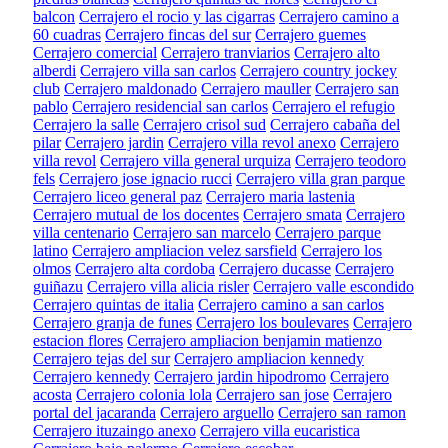
balcon
Cerrajero el rocio y las cigarras
Cerrajero camino a
60 cuadras
Cerrajero fincas del sur
Cerrajero guemes
Cerrajero comercial
Cerrajero tranviarios
Cerrajero alto
alberdi
Cerrajero villa san carlos
Cerrajero country jockey
club
Cerrajero maldonado
Cerrajero mauller
Cerrajero san
pablo
Cerrajero residencial san carlos
Cerrajero el refugio
Cerrajero la salle
Cerrajero crisol sud
Cerrajero cabaña del
pilar
Cerrajero jardin
Cerrajero villa revol anexo
Cerrajero
villa revol
Cerrajero villa general urquiza
Cerrajero teodoro
fels
Cerrajero jose ignacio rucci
Cerrajero villa gran parque
Cerrajero liceo general paz
Cerrajero maria lastenia
Cerrajero mutual de los docentes
Cerrajero smata
Cerrajero
villa centenario
Cerrajero san marcelo
Cerrajero parque
latino
Cerrajero ampliacion velez sarsfield
Cerrajero los
olmos
Cerrajero alta cordoba
Cerrajero ducasse
Cerrajero
guiñazu
Cerrajero villa alicia risler
Cerrajero valle escondido
Cerrajero quintas de italia
Cerrajero camino a san carlos
Cerrajero granja de funes
Cerrajero los boulevares
Cerrajero
estacion flores
Cerrajero ampliacion benjamin matienzo
Cerrajero tejas del sur
Cerrajero ampliacion kennedy
Cerrajero kennedy
Cerrajero jardin hipodromo
Cerrajero
acosta
Cerrajero colonia lola
Cerrajero san jose
Cerrajero
portal del jacaranda
Cerrajero arguello
Cerrajero san ramon
Cerrajero ituzaingo anexo
Cerrajero villa eucaristica