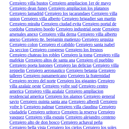
Cerrajero villa bustos
Cerrajero ampliacion 1er de mayo
Cerrajero dean funes
Cerrajero ampliacion los platanos
Cerrajero lamadrid
Cerrajero los jacarandaes
Cerrajero villa
union
Cerrajero villa alberto
Cerrajero brigadier san martin
Cerrajero miralta
Cerrajero ciudad evita
Cerrajero portal de
cordoba
Cerrajero boedo
Cerrajero industrial oeste
Cerrajero
arsenales anexo
Cerrajero villa derna
Cerrajero villa alberto
anexo
Cerrajero tte. benjamin matienzo
Cerrajero urquiza
Cerrajero colon
Cerrajero el cabildo
Cerrajero santa isabel
2a seccion
Cerrajero congreso
Cerrajero los fresnos
Cerrajero chateau los robles
Cerrajero la toma
Cerrajero villa
mafekin
Cerrajero altos de santa ana
Cerrajero el pueblito
Cerrajero poeta lugones
Cerrajero las delicias
Cerrajero villa
zeppelin
Cerrajero aeronautico
Cerrajero betania
Cerrajero
talleres
Cerrajero panamericano
Cerrajero la fraternidad
Cerrajero recreo del norte
Cerrajero los gigantes
Cerrajero
villa azalaiz oeste
Cerrajero yofre sud
Cerrajero centro
america
Cerrajero villa azalaiz
Cerrajero ampliacion
residencial america
Cerrajero los alamos
Cerrajero general
savio
Cerrajero quinta santa ana
Cerrajero alberdi
Cerrajero
yofre h
Cerrajero palmar
Cerrajero villa claudina
Cerrajero
ciudadela
Cerrajero uritorco
Cerrajero la reserva
Cerrajero
vasquez
Cerrajero villa esquiu
Cerrajero alejandro centeno
Cerrajero alto de don bosco
Cerrajero achaval peña
Cerrajero bella vista
Cerrajero los cielos
Cerrajero los soles