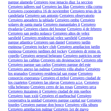
parque alameda
Cerrajero jose ignacio diaz 1a seccion
Cerrajero talleres sud
Cerrajero las lilas
Cerrajero villa cornu
Cerrajero cooperativa 16 de noviembre
Cerrajero tejas de la
candelaria
Cerrajero san antonio
Cerrajero observatorio
Cerrajero apeadero la tablada
Cerrajero ombu
Cerrajero
solares de santa maria
Cerrajero manantiales ii
Cerrajero
rivadavia
Cerrajero claros del bosque
Cerrajero 4 de febrero
Cerrajero san pedro nolasco
Cerrajero altos de velez
sarsfield
Cerrajero residencial velez sarsfield
Cerrajero
parque atlantica
Cerrajero san daniel
Cerrajero jardin
espinosa
Cerrajero jockey club
Cerrajero ampliacion jardin
espinosa
Cerrajero jardines del jockey
Cerrajero dr remo m.
copello
Cerrajero general belgrano
Cerrajero patricios oeste
Cerrajero las cañitas
Cerrajero sin designacion
Cerrajero oña
Cerrajero parque san carlos
Cerrajero parque del este
Cerrajero anexo las palmas
Cerrajero villa abalos
Cerrajero
los granados
Cerrajero residencial san roque
Cerrajero
consorcio esperanza
Cerrajero el trebol
Cerrajero ciudad de
los cuartetos
Cerrajero las playas
Cerrajero a.t.e.
Cerrajero
villa belgrano
Cerrajero cerro de las rosas
Cerrajero urca
Cerrajero ituzaingo ii
Cerrajero ciudad de mis sueños
Cerrajero juan xxiii
Cerrajero el quebrachal
Cerrajero
cooperativa la unidad
Cerrajero parque capital sur
Cerrajero
lourdes
Cerrajero parque don bosco
Cerrajero villa siburu
Cerrajero ampliacion palmar
Cerrajero 1er de mayo