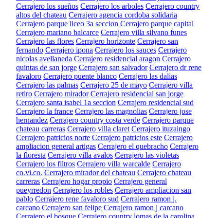
Cerrajero los sueños
Cerrajero los arboles
Cerrajero country
altos del chateau
Cerrajero agencia cordoba solidaria
Cerrajero parque liceo 3a seccion
Cerrajero parque capital
Cerrajero mariano balcarce
Cerrajero villa silvano funes
Cerrajero las flores
Cerrajero horizonte
Cerrajero san
fernando
Cerrajero ipona
Cerrajero los sauces
Cerrajero
nicolas avellaneda
Cerrajero residencial aragon
Cerrajero
quintas de san jorge
Cerrajero san salvador
Cerrajero dr rene
favaloro
Cerrajero puente blanco
Cerrajero las dalias
Cerrajero las palmas
Cerrajero 25 de mayo
Cerrajero villa
retiro
Cerrajero mirador
Cerrajero residencial san jorge
Cerrajero santa isabel 1a seccion
Cerrajero residencial sud
Cerrajero la france
Cerrajero las magnolias
Cerrajero jose
hernandez
Cerrajero country costa verde
Cerrajero parque
chateau carreras
Cerrajero villa claret
Cerrajero ituzaingo
Cerrajero patricios norte
Cerrajero patricios este
Cerrajero
ampliacion general artigas
Cerrajero el quebracho
Cerrajero
la floresta
Cerrajero villa avalos
Cerrajero las violetas
Cerrajero los filtros
Cerrajero villa warcalde
Cerrajero
co.vi.co.
Cerrajero mirador del chateau
Cerrajero chateau
carreras
Cerrajero hogar propio
Cerrajero general
pueyrredon
Cerrajero los robles
Cerrajero ampliacion san
pablo
Cerrajero rene favaloro sud
Cerrajero ramon j.
carcano
Cerrajero san felipe
Cerrajero ramon j carcano
Cerrajero el bosque
Cerrajero country lomas de la carolina