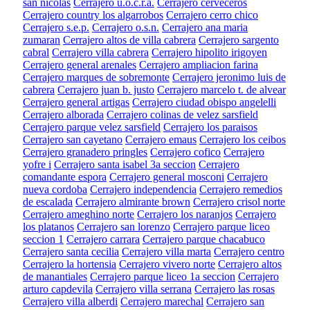
san nicolas
Cerrajero u.o.c.r.a.
Cerrajero cerveceros
Cerrajero country los algarrobos
Cerrajero cerro chico
Cerrajero s.e.p.
Cerrajero o.s.n.
Cerrajero ana maria
zumaran
Cerrajero altos de villa cabrera
Cerrajero sargento
cabral
Cerrajero villa cabrera
Cerrajero hipolito irigoyen
Cerrajero general arenales
Cerrajero ampliacion farina
Cerrajero marques de sobremonte
Cerrajero jeronimo luis de
cabrera
Cerrajero juan b. justo
Cerrajero marcelo t. de alvear
Cerrajero general artigas
Cerrajero ciudad obispo angelelli
Cerrajero alborada
Cerrajero colinas de velez sarsfield
Cerrajero parque velez sarsfield
Cerrajero los paraisos
Cerrajero san cayetano
Cerrajero emaus
Cerrajero los ceibos
Cerrajero granadero pringles
Cerrajero cofico
Cerrajero
yofre i
Cerrajero santa isabel 3a seccion
Cerrajero
comandante espora
Cerrajero general mosconi
Cerrajero
nueva cordoba
Cerrajero independencia
Cerrajero remedios
de escalada
Cerrajero almirante brown
Cerrajero crisol norte
Cerrajero ameghino norte
Cerrajero los naranjos
Cerrajero
los platanos
Cerrajero san lorenzo
Cerrajero parque liceo
seccion 1
Cerrajero carrara
Cerrajero parque chacabuco
Cerrajero santa cecilia
Cerrajero villa marta
Cerrajero centro
Cerrajero la hortensia
Cerrajero vivero norte
Cerrajero altos
de manantiales
Cerrajero parque liceo 1a seccion
Cerrajero
arturo capdevila
Cerrajero villa serrana
Cerrajero las rosas
Cerrajero villa alberdi
Cerrajero marechal
Cerrajero san