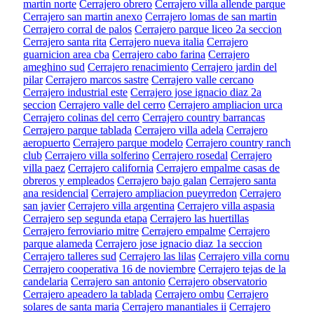
martin norte
Cerrajero obrero
Cerrajero villa allende parque
Cerrajero san martin anexo
Cerrajero lomas de san martin
Cerrajero corral de palos
Cerrajero parque liceo 2a seccion
Cerrajero santa rita
Cerrajero nueva italia
Cerrajero
guarnicion area cba
Cerrajero cabo farina
Cerrajero
ameghino sud
Cerrajero renacimiento
Cerrajero jardin del
pilar
Cerrajero marcos sastre
Cerrajero valle cercano
Cerrajero industrial este
Cerrajero jose ignacio diaz 2a
seccion
Cerrajero valle del cerro
Cerrajero ampliacion urca
Cerrajero colinas del cerro
Cerrajero country barrancas
Cerrajero parque tablada
Cerrajero villa adela
Cerrajero
aeropuerto
Cerrajero parque modelo
Cerrajero country ranch
club
Cerrajero villa solferino
Cerrajero rosedal
Cerrajero
villa paez
Cerrajero california
Cerrajero empalme casas de
obreros y empleados
Cerrajero bajo galan
Cerrajero santa
ana residencial
Cerrajero ampliacion pueyrredon
Cerrajero
san javier
Cerrajero villa argentina
Cerrajero villa aspasia
Cerrajero sep segunda etapa
Cerrajero las huertillas
Cerrajero ferroviario mitre
Cerrajero empalme
Cerrajero
parque alameda
Cerrajero jose ignacio diaz 1a seccion
Cerrajero talleres sud
Cerrajero las lilas
Cerrajero villa cornu
Cerrajero cooperativa 16 de noviembre
Cerrajero tejas de la
candelaria
Cerrajero san antonio
Cerrajero observatorio
Cerrajero apeadero la tablada
Cerrajero ombu
Cerrajero
solares de santa maria
Cerrajero manantiales ii
Cerrajero