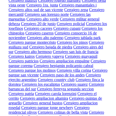
Cerrajero maurizi
Cerrajero rogelio martinez
Cerrajero bella
vista oeste
Cerrajero 1ra. junta
Cerrajero manantiales i
Cerrajero altos sud de san vicente
Cerrajero zepa
Cerrajero
mercantil
Cerrajero san lorenzo norte
Cerrajero las
margaritas
Cerrajero alto verde
Cerrajero militar general
deheza
Cerrajero 20 de junio
Cerrajero policial
Cerrajero los
josefinos
Cerrajero caceres
Cerrajero cupani
Cerrajero los
chingolos
Cerrajero caseros
Cerrajero consorcio 16 de
noviembre
Cerrajero alto palermo
Cerrajero tablada park
Cerrajero parque montecristo
Cerrajero los pinos
Cerrajero
guiñazu sud
Cerrajero bajada de piedra
Cerrajero aires del
sur
Cerrajero alto hermoso
Cerrajero san luis de francia
Cerrajero kairos
Cerrajero yapeyu
Cerrajero guayaquil
Cerrajero patricios
Cerrajero ampliacion empalme
Cerrajero
parque corema
Cerrajero benjamin policarpio cabral
Cerrajero parque los molinos
Cerrajero villa corina
Cerrajero
parque san vicente
Cerrajero paso de los andes
Cerrajero
ejercito argentino
Cerrajero country club
Cerrajero finca la
dorotea
Cerrajero los eucaliptus
Cerrajero suarez
Cerrajero
barrancas del sur
Cerrajero ferreyra segunda seccion
Cerrajero patria
Cerrajero carola lorenzini
Cerrajero el
cerrito
Cerrajero ampliacion altamira
Cerrajero quintas de
arguello
Cerrajero general bustos
Cerrajero ampliacion
rosedal
Cerrajero parque jorge newbery
Cerrajero
residencial olivos
Cerrajero colinas de bella vista
Cerrajero