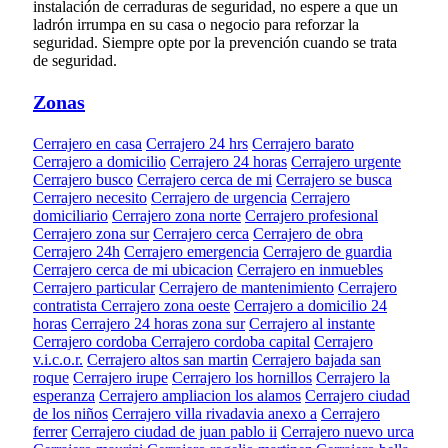
instalación de cerraduras de seguridad, no espere a que un
ladrón irrumpa en su casa o negocio para reforzar la
seguridad. Siempre opte por la prevención cuando se trata
de seguridad.
Zonas
Cerrajero en casa
Cerrajero 24 hrs
Cerrajero barato
Cerrajero a domicilio
Cerrajero 24 horas
Cerrajero urgente
Cerrajero busco
Cerrajero cerca de mi
Cerrajero se busca
Cerrajero necesito
Cerrajero de urgencia
Cerrajero
domiciliario
Cerrajero zona norte
Cerrajero profesional
Cerrajero zona sur
Cerrajero cerca
Cerrajero de obra
Cerrajero 24h
Cerrajero emergencia
Cerrajero de guardia
Cerrajero cerca de mi ubicacion
Cerrajero en inmuebles
Cerrajero particular
Cerrajero de mantenimiento
Cerrajero
contratista
Cerrajero zona oeste
Cerrajero a domicilio 24
horas
Cerrajero 24 horas zona sur
Cerrajero al instante
Cerrajero cordoba
Cerrajero cordoba capital
Cerrajero
v.i.c.o.r.
Cerrajero altos san martin
Cerrajero bajada san
roque
Cerrajero irupe
Cerrajero los hornillos
Cerrajero la
esperanza
Cerrajero ampliacion los alamos
Cerrajero ciudad
de los niños
Cerrajero villa rivadavia anexo a
Cerrajero
ferrer
Cerrajero ciudad de juan pablo ii
Cerrajero nuevo urca