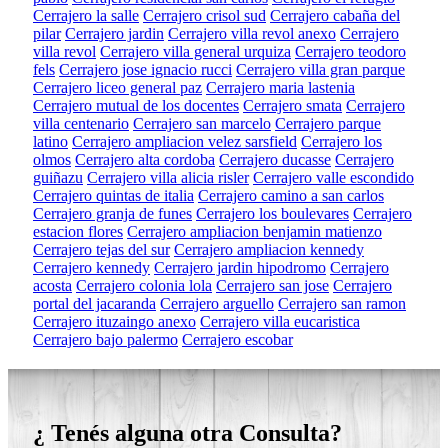
Cerrajero la salle
Cerrajero crisol sud
Cerrajero cabaña del
pilar
Cerrajero jardin
Cerrajero villa revol anexo
Cerrajero
villa revol
Cerrajero villa general urquiza
Cerrajero teodoro
fels
Cerrajero jose ignacio rucci
Cerrajero villa gran parque
Cerrajero liceo general paz
Cerrajero maria lastenia
Cerrajero mutual de los docentes
Cerrajero smata
Cerrajero
villa centenario
Cerrajero san marcelo
Cerrajero parque
latino
Cerrajero ampliacion velez sarsfield
Cerrajero los
olmos
Cerrajero alta cordoba
Cerrajero ducasse
Cerrajero
guiñazu
Cerrajero villa alicia risler
Cerrajero valle escondido
Cerrajero quintas de italia
Cerrajero camino a san carlos
Cerrajero granja de funes
Cerrajero los boulevares
Cerrajero
estacion flores
Cerrajero ampliacion benjamin matienzo
Cerrajero tejas del sur
Cerrajero ampliacion kennedy
Cerrajero kennedy
Cerrajero jardin hipodromo
Cerrajero
acosta
Cerrajero colonia lola
Cerrajero san jose
Cerrajero
portal del jacaranda
Cerrajero arguello
Cerrajero san ramon
Cerrajero ituzaingo anexo
Cerrajero villa eucaristica
Cerrajero bajo palermo
Cerrajero escobar
¿ Tenés alguna otra Consulta?