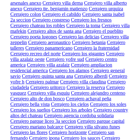
arsenales anexo
Cerrajero villa derna
Cerrajero villa alberto
anexo
Cerrajero tte. benjamin matienzo
Cerrajero urquiza
Cerrajero colon
Cerrajero el cabildo
Cerrajero santa isabel
2a seccion
Cerrajero congreso
Cerrajero los fresnos
Cerrajero chateau los robles
Cerrajero la toma
Cerrajero villa
mafekin
Cerrajero altos de santa ana
Cerrajero el pueblito
Cerrajero poeta lugones
Cerrajero las delicias
Cerrajero villa
zeppelin
Cerrajero aeronautico
Cerrajero betania
Cerrajero
talleres
Cerrajero panamericano
Cerrajero la fraternidad
Cerrajero recreo del norte
Cerrajero los gigantes
Cerrajero
villa azalaiz oeste
Cerrajero yofre sud
Cerrajero centro
america
Cerrajero villa azalaiz
Cerrajero ampliacion
residencial america
Cerrajero los alamos
Cerrajero general
savio
Cerrajero quinta santa ana
Cerrajero alberdi
Cerrajero
yofre h
Cerrajero palmar
Cerrajero villa claudina
Cerrajero
ciudadela
Cerrajero uritorco
Cerrajero la reserva
Cerrajero
vasquez
Cerrajero villa esquiu
Cerrajero alejandro centeno
Cerrajero alto de don bosco
Cerrajero achaval peña
Cerrajero bella vista
Cerrajero los cielos
Cerrajero los soles
Cerrajero los sueños
Cerrajero los arboles
Cerrajero country
altos del chateau
Cerrajero agencia cordoba solidaria
Cerrajero parque liceo 3a seccion
Cerrajero parque capital
Cerrajero mariano balcarce
Cerrajero villa silvano funes
Cerrajero las flores
Cerrajero horizonte
Cerrajero san
fernando
Cerrajero ipona
Cerrajero los sauces
Cerrajero