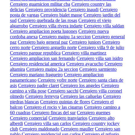
Cerrajero guarnicion militar cba
Cerrajero country las
delicias
Cerrajero providencia
Cerrajero inaudi
Cerrajero
posta de vargas
Cerrajero bialet masse
Cerrajero jardin del
sud
Cerrajero quebrada de las rosas
Cerrajero el viejo
algarrobo
Cerrajero villa rivera indarte
Cerrajero villa saldan
Cerrajero ampliacion poeta lugones
Cerrajero nueva
cordoba anexa
Cerrajero maipu 1a seccion
Cerrajero general
paz
Cerrajero bajo general paz
Cerrajero juniors
Cerrajero
cerro norte
Cerrajero arguello norte
Cerrajero villa 9 de julio
Cerrajero parque republica
Cerrajero villa martinez
Cerrajero ampliacion san fernando
Cerrajero villa san isidro
Cerrajero residencial america
Cerrajero ayacucho
Cerrajero
altamira
Cerrajero maipu 2a seccion
Cerrajero sarmiento
Cerrajero mariano fragueiro
Cerrajero ampliacion
panamericano
Cerrajero yofre norte
Cerrajero santa clara de
asis
Cerrajero padre claret
Cerrajero los angeles
Cerrajero
camino a villa pose
Cerrajero sacchi
Cerrajero villa coronel
olmedo
Cerrajero ferreyra
Cerrajero las cañuelas
Cerrajero
piedras blancas
Cerrajero quintas de flores
Cerrajero el
balcon
Cerrajero el rocio y las cigarras
Cerrajero camino a
60 cuadras
Cerrajero fincas del sur
Cerrajero guemes
Cerrajero comercial
Cerrajero tranviarios
Cerrajero alto
alberdi
Cerrajero villa san carlos
Cerrajero country jockey
club
Cerrajero maldonado
Cerrajero mauller
Cerrajero san
pablo
Cerrajero residencial san carlos
Cerrajero el refugio