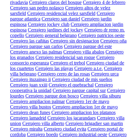
rivadavia
Cerrajero claros del bosque
Cerrajero 4 de febrero
Cerrajero san pedro nolasco
Cerrajero altos de velez
sarsfield
Cerrajero residencial velez sarsfield
Cerrajero
parque atlantica
Cerrajero san daniel
Cerrajero jardin
espinosa
Cerrajero jockey club
Cerrajero ampliacion jardin
espinosa
Cerrajero jardines del jockey
Cerrajero dr remo m.
copello
Cerrajero general belgrano
Cerrajero patricios oeste
Cerrajero las cañitas
Cerrajero sin designacion
Cerrajero oña
Cerrajero parque san carlos
Cerrajero parque del este
Cerrajero anexo las palmas
Cerrajero villa abalos
Cerrajero
los granados
Cerrajero residencial san roque
Cerrajero
consorcio esperanza
Cerrajero el trebol
Cerrajero ciudad de
los cuartetos
Cerrajero las playas
Cerrajero a.t.e.
Cerrajero
villa belgrano
Cerrajero cerro de las rosas
Cerrajero urca
Cerrajero ituzaingo ii
Cerrajero ciudad de mis sueños
Cerrajero juan xxiii
Cerrajero el quebrachal
Cerrajero
cooperativa la unidad
Cerrajero parque capital sur
Cerrajero
lourdes
Cerrajero parque don bosco
Cerrajero villa siburu
Cerrajero ampliacion palmar
Cerrajero 1er de mayo
Cerrajero villa bustos
Cerrajero ampliacion 1er de mayo
Cerrajero dean funes
Cerrajero ampliacion los platanos
Cerrajero lamadrid
Cerrajero los jacarandaes
Cerrajero villa
union
Cerrajero villa alberto
Cerrajero brigadier san martin
Cerrajero miralta
Cerrajero ciudad evita
Cerrajero portal de
cordoba
Cerrajero boedo
Cerrajero industrial oeste
Cerrajero