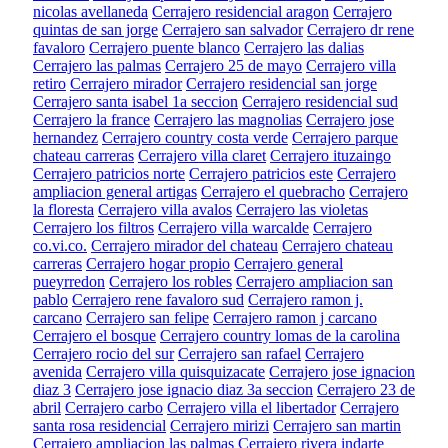
nicolas avellaneda
Cerrajero residencial aragon
Cerrajero
quintas de san jorge
Cerrajero san salvador
Cerrajero dr rene
favaloro
Cerrajero puente blanco
Cerrajero las dalias
Cerrajero las palmas
Cerrajero 25 de mayo
Cerrajero villa
retiro
Cerrajero mirador
Cerrajero residencial san jorge
Cerrajero santa isabel 1a seccion
Cerrajero residencial sud
Cerrajero la france
Cerrajero las magnolias
Cerrajero jose
hernandez
Cerrajero country costa verde
Cerrajero parque
chateau carreras
Cerrajero villa claret
Cerrajero ituzaingo
Cerrajero patricios norte
Cerrajero patricios este
Cerrajero
ampliacion general artigas
Cerrajero el quebracho
Cerrajero
la floresta
Cerrajero villa avalos
Cerrajero las violetas
Cerrajero los filtros
Cerrajero villa warcalde
Cerrajero
co.vi.co.
Cerrajero mirador del chateau
Cerrajero chateau
carreras
Cerrajero hogar propio
Cerrajero general
pueyrredon
Cerrajero los robles
Cerrajero ampliacion san
pablo
Cerrajero rene favaloro sud
Cerrajero ramon j.
carcano
Cerrajero san felipe
Cerrajero ramon j carcano
Cerrajero el bosque
Cerrajero country lomas de la carolina
Cerrajero rocio del sur
Cerrajero san rafael
Cerrajero
avenida
Cerrajero villa quisquizacate
Cerrajero jose ignacion
diaz 3
Cerrajero jose ignacio diaz 3a seccion
Cerrajero 23 de
abril
Cerrajero carbo
Cerrajero villa el libertador
Cerrajero
santa rosa residencial
Cerrajero mirizi
Cerrajero san martin
Cerrajero ampliacion las palmas
Cerrajero rivera indarte