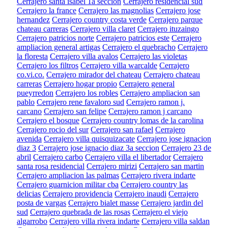
Cerrajero santa isabel 1a seccion
Cerrajero residencial sud
Cerrajero la france
Cerrajero las magnolias
Cerrajero jose
hernandez
Cerrajero country costa verde
Cerrajero parque
chateau carreras
Cerrajero villa claret
Cerrajero ituzaingo
Cerrajero patricios norte
Cerrajero patricios este
Cerrajero
ampliacion general artigas
Cerrajero el quebracho
Cerrajero
la floresta
Cerrajero villa avalos
Cerrajero las violetas
Cerrajero los filtros
Cerrajero villa warcalde
Cerrajero
co.vi.co.
Cerrajero mirador del chateau
Cerrajero chateau
carreras
Cerrajero hogar propio
Cerrajero general
pueyrredon
Cerrajero los robles
Cerrajero ampliacion san
pablo
Cerrajero rene favaloro sud
Cerrajero ramon j.
carcano
Cerrajero san felipe
Cerrajero ramon j carcano
Cerrajero el bosque
Cerrajero country lomas de la carolina
Cerrajero rocio del sur
Cerrajero san rafael
Cerrajero
avenida
Cerrajero villa quisquizacate
Cerrajero jose ignacion
diaz 3
Cerrajero jose ignacio diaz 3a seccion
Cerrajero 23 de
abril
Cerrajero carbo
Cerrajero villa el libertador
Cerrajero
santa rosa residencial
Cerrajero mirizi
Cerrajero san martin
Cerrajero ampliacion las palmas
Cerrajero rivera indarte
Cerrajero guarnicion militar cba
Cerrajero country las
delicias
Cerrajero providencia
Cerrajero inaudi
Cerrajero
posta de vargas
Cerrajero bialet masse
Cerrajero jardin del
sud
Cerrajero quebrada de las rosas
Cerrajero el viejo
algarrobo
Cerrajero villa rivera indarte
Cerrajero villa saldan