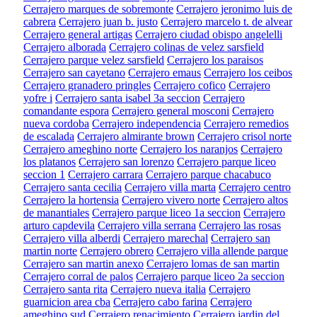
Cerrajero marques de sobremonte
Cerrajero jeronimo luis de
cabrera
Cerrajero juan b. justo
Cerrajero marcelo t. de alvear
Cerrajero general artigas
Cerrajero ciudad obispo angelelli
Cerrajero alborada
Cerrajero colinas de velez sarsfield
Cerrajero parque velez sarsfield
Cerrajero los paraisos
Cerrajero san cayetano
Cerrajero emaus
Cerrajero los ceibos
Cerrajero granadero pringles
Cerrajero cofico
Cerrajero
yofre i
Cerrajero santa isabel 3a seccion
Cerrajero
comandante espora
Cerrajero general mosconi
Cerrajero
nueva cordoba
Cerrajero independencia
Cerrajero remedios
de escalada
Cerrajero almirante brown
Cerrajero crisol norte
Cerrajero ameghino norte
Cerrajero los naranjos
Cerrajero
los platanos
Cerrajero san lorenzo
Cerrajero parque liceo
seccion 1
Cerrajero carrara
Cerrajero parque chacabuco
Cerrajero santa cecilia
Cerrajero villa marta
Cerrajero centro
Cerrajero la hortensia
Cerrajero vivero norte
Cerrajero altos
de manantiales
Cerrajero parque liceo 1a seccion
Cerrajero
arturo capdevila
Cerrajero villa serrana
Cerrajero las rosas
Cerrajero villa alberdi
Cerrajero marechal
Cerrajero san
martin norte
Cerrajero obrero
Cerrajero villa allende parque
Cerrajero san martin anexo
Cerrajero lomas de san martin
Cerrajero corral de palos
Cerrajero parque liceo 2a seccion
Cerrajero santa rita
Cerrajero nueva italia
Cerrajero
guarnicion area cba
Cerrajero cabo farina
Cerrajero
ameghino sud
Cerrajero renacimiento
Cerrajero jardin del