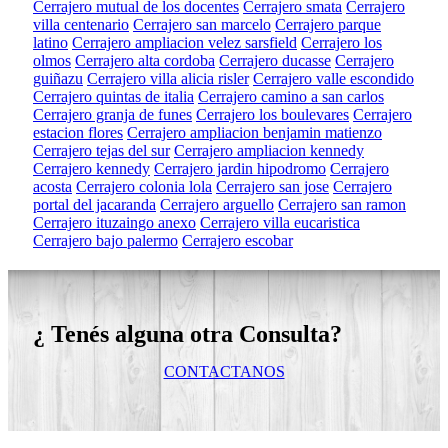
Cerrajero mutual de los docentes
Cerrajero smata
Cerrajero
villa centenario
Cerrajero san marcelo
Cerrajero parque
latino
Cerrajero ampliacion velez sarsfield
Cerrajero los
olmos
Cerrajero alta cordoba
Cerrajero ducasse
Cerrajero
guiñazu
Cerrajero villa alicia risler
Cerrajero valle escondido
Cerrajero quintas de italia
Cerrajero camino a san carlos
Cerrajero granja de funes
Cerrajero los boulevares
Cerrajero
estacion flores
Cerrajero ampliacion benjamin matienzo
Cerrajero tejas del sur
Cerrajero ampliacion kennedy
Cerrajero kennedy
Cerrajero jardin hipodromo
Cerrajero
acosta
Cerrajero colonia lola
Cerrajero san jose
Cerrajero
portal del jacaranda
Cerrajero arguello
Cerrajero san ramon
Cerrajero ituzaingo anexo
Cerrajero villa eucaristica
Cerrajero bajo palermo
Cerrajero escobar
¿ Tenés alguna otra Consulta?
CONTACTANOS