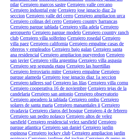
pilar
Cerrajero marcos sastre
Cerrajero valle cercano
Cerrajero industrial este
Cerrajero jose ignacio diaz 2a
seccion
Cerrajero valle del cerro
Cerrajero ampliacion urca
Cerrajero colinas del cerro
Cerrajero country barrancas
Cerrajero parque tablada
Cerrajero villa adela
Cerrajero
aeropuerto
Cerrajero parque modelo
Cerrajero country ranch
club
Cerrajero villa solferino
Cerrajero rosedal
Cerrajero
villa paez
Cerrajero california
Cerrajero empalme casas de
obreros y empleados
Cerrajero bajo galan
Cerrajero santa
ana residencial
Cerrajero ampliacion pueyrredon
Cerrajero
san javier
Cerrajero villa argentina
Cerrajero villa aspasia
Cerrajero sep segunda etapa
Cerrajero las huertillas
Cerrajero ferroviario mitre
Cerrajero empalme
Cerrajero
parque alameda
Cerrajero jose ignacio diaz 1a seccion
Cerrajero talleres sud
Cerrajero las lilas
Cerrajero villa cornu
Cerrajero cooperativa 16 de noviembre
Cerrajero tejas de la
candelaria
Cerrajero san antonio
Cerrajero observatorio
Cerrajero apeadero la tablada
Cerrajero ombu
Cerrajero
solares de santa maria
Cerrajero manantiales ii
Cerrajero
rivadavia
Cerrajero claros del bosque
Cerrajero 4 de febrero
Cerrajero san pedro nolasco
Cerrajero altos de velez
sarsfield
Cerrajero residencial velez sarsfield
Cerrajero
parque atlantica
Cerrajero san daniel
Cerrajero jardin
espinosa
Cerrajero jockey club
Cerrajero ampliacion jardin
espinosa
Cerrajero jardines del jockey
Cerrajero dr remo m.