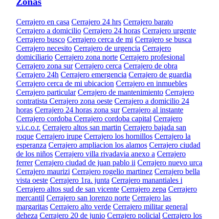
Zonas
Cerrajero en casa
Cerrajero 24 hrs
Cerrajero barato
Cerrajero a domicilio
Cerrajero 24 horas
Cerrajero urgente
Cerrajero busco
Cerrajero cerca de mi
Cerrajero se busca
Cerrajero necesito
Cerrajero de urgencia
Cerrajero
domiciliario
Cerrajero zona norte
Cerrajero profesional
Cerrajero zona sur
Cerrajero cerca
Cerrajero de obra
Cerrajero 24h
Cerrajero emergencia
Cerrajero de guardia
Cerrajero cerca de mi ubicacion
Cerrajero en inmuebles
Cerrajero particular
Cerrajero de mantenimiento
Cerrajero
contratista
Cerrajero zona oeste
Cerrajero a domicilio 24
horas
Cerrajero 24 horas zona sur
Cerrajero al instante
Cerrajero cordoba
Cerrajero cordoba capital
Cerrajero
v.i.c.o.r.
Cerrajero altos san martin
Cerrajero bajada san
roque
Cerrajero irupe
Cerrajero los hornillos
Cerrajero la
esperanza
Cerrajero ampliacion los alamos
Cerrajero ciudad
de los niños
Cerrajero villa rivadavia anexo a
Cerrajero
ferrer
Cerrajero ciudad de juan pablo ii
Cerrajero nuevo urca
Cerrajero maurizi
Cerrajero rogelio martinez
Cerrajero bella
vista oeste
Cerrajero 1ra. junta
Cerrajero manantiales i
Cerrajero altos sud de san vicente
Cerrajero zepa
Cerrajero
mercantil
Cerrajero san lorenzo norte
Cerrajero las
margaritas
Cerrajero alto verde
Cerrajero militar general
deheza
Cerrajero 20 de junio
Cerrajero policial
Cerrajero los