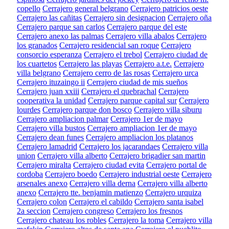
copello
Cerrajero general belgrano
Cerrajero patricios oeste
Cerrajero las cañitas
Cerrajero sin designacion
Cerrajero oña
Cerrajero parque san carlos
Cerrajero parque del este
Cerrajero anexo las palmas
Cerrajero villa abalos
Cerrajero
los granados
Cerrajero residencial san roque
Cerrajero
consorcio esperanza
Cerrajero el trebol
Cerrajero ciudad de
los cuartetos
Cerrajero las playas
Cerrajero a.t.e.
Cerrajero
villa belgrano
Cerrajero cerro de las rosas
Cerrajero urca
Cerrajero ituzaingo ii
Cerrajero ciudad de mis sueños
Cerrajero juan xxiii
Cerrajero el quebrachal
Cerrajero
cooperativa la unidad
Cerrajero parque capital sur
Cerrajero
lourdes
Cerrajero parque don bosco
Cerrajero villa siburu
Cerrajero ampliacion palmar
Cerrajero 1er de mayo
Cerrajero villa bustos
Cerrajero ampliacion 1er de mayo
Cerrajero dean funes
Cerrajero ampliacion los platanos
Cerrajero lamadrid
Cerrajero los jacarandaes
Cerrajero villa
union
Cerrajero villa alberto
Cerrajero brigadier san martin
Cerrajero miralta
Cerrajero ciudad evita
Cerrajero portal de
cordoba
Cerrajero boedo
Cerrajero industrial oeste
Cerrajero
arsenales anexo
Cerrajero villa derna
Cerrajero villa alberto
anexo
Cerrajero tte. benjamin matienzo
Cerrajero urquiza
Cerrajero colon
Cerrajero el cabildo
Cerrajero santa isabel
2a seccion
Cerrajero congreso
Cerrajero los fresnos
Cerrajero chateau los robles
Cerrajero la toma
Cerrajero villa