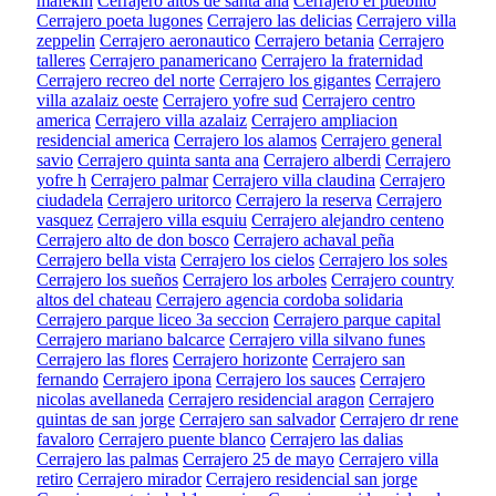
mafekin
Cerrajero altos de santa ana
Cerrajero el pueblito
Cerrajero poeta lugones
Cerrajero las delicias
Cerrajero villa
zeppelin
Cerrajero aeronautico
Cerrajero betania
Cerrajero
talleres
Cerrajero panamericano
Cerrajero la fraternidad
Cerrajero recreo del norte
Cerrajero los gigantes
Cerrajero
villa azalaiz oeste
Cerrajero yofre sud
Cerrajero centro
america
Cerrajero villa azalaiz
Cerrajero ampliacion
residencial america
Cerrajero los alamos
Cerrajero general
savio
Cerrajero quinta santa ana
Cerrajero alberdi
Cerrajero
yofre h
Cerrajero palmar
Cerrajero villa claudina
Cerrajero
ciudadela
Cerrajero uritorco
Cerrajero la reserva
Cerrajero
vasquez
Cerrajero villa esquiu
Cerrajero alejandro centeno
Cerrajero alto de don bosco
Cerrajero achaval peña
Cerrajero bella vista
Cerrajero los cielos
Cerrajero los soles
Cerrajero los sueños
Cerrajero los arboles
Cerrajero country
altos del chateau
Cerrajero agencia cordoba solidaria
Cerrajero parque liceo 3a seccion
Cerrajero parque capital
Cerrajero mariano balcarce
Cerrajero villa silvano funes
Cerrajero las flores
Cerrajero horizonte
Cerrajero san
fernando
Cerrajero ipona
Cerrajero los sauces
Cerrajero
nicolas avellaneda
Cerrajero residencial aragon
Cerrajero
quintas de san jorge
Cerrajero san salvador
Cerrajero dr rene
favaloro
Cerrajero puente blanco
Cerrajero las dalias
Cerrajero las palmas
Cerrajero 25 de mayo
Cerrajero villa
retiro
Cerrajero mirador
Cerrajero residencial san jorge