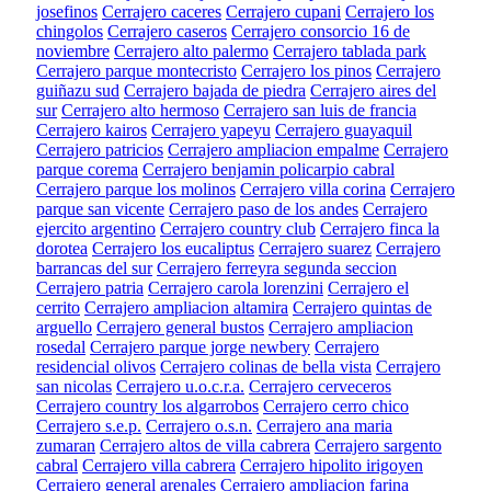
josefinos
Cerrajero caceres
Cerrajero cupani
Cerrajero los
chingolos
Cerrajero caseros
Cerrajero consorcio 16 de
noviembre
Cerrajero alto palermo
Cerrajero tablada park
Cerrajero parque montecristo
Cerrajero los pinos
Cerrajero
guiñazu sud
Cerrajero bajada de piedra
Cerrajero aires del
sur
Cerrajero alto hermoso
Cerrajero san luis de francia
Cerrajero kairos
Cerrajero yapeyu
Cerrajero guayaquil
Cerrajero patricios
Cerrajero ampliacion empalme
Cerrajero
parque corema
Cerrajero benjamin policarpio cabral
Cerrajero parque los molinos
Cerrajero villa corina
Cerrajero
parque san vicente
Cerrajero paso de los andes
Cerrajero
ejercito argentino
Cerrajero country club
Cerrajero finca la
dorotea
Cerrajero los eucaliptus
Cerrajero suarez
Cerrajero
barrancas del sur
Cerrajero ferreyra segunda seccion
Cerrajero patria
Cerrajero carola lorenzini
Cerrajero el
cerrito
Cerrajero ampliacion altamira
Cerrajero quintas de
arguello
Cerrajero general bustos
Cerrajero ampliacion
rosedal
Cerrajero parque jorge newbery
Cerrajero
residencial olivos
Cerrajero colinas de bella vista
Cerrajero
san nicolas
Cerrajero u.o.c.r.a.
Cerrajero cerveceros
Cerrajero country los algarrobos
Cerrajero cerro chico
Cerrajero s.e.p.
Cerrajero o.s.n.
Cerrajero ana maria
zumaran
Cerrajero altos de villa cabrera
Cerrajero sargento
cabral
Cerrajero villa cabrera
Cerrajero hipolito irigoyen
Cerrajero general arenales
Cerrajero ampliacion farina