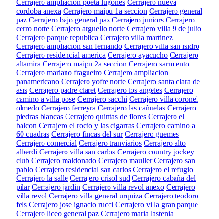
Cerrajero ampliacion poeta lugones
Cerrajero nueva
cordoba anexa
Cerrajero maipu 1a seccion
Cerrajero general
paz
Cerrajero bajo general paz
Cerrajero juniors
Cerrajero
cerro norte
Cerrajero arguello norte
Cerrajero villa 9 de julio
Cerrajero parque republica
Cerrajero villa martinez
Cerrajero ampliacion san fernando
Cerrajero villa san isidro
Cerrajero residencial america
Cerrajero ayacucho
Cerrajero
altamira
Cerrajero maipu 2a seccion
Cerrajero sarmiento
Cerrajero mariano fragueiro
Cerrajero ampliacion
panamericano
Cerrajero yofre norte
Cerrajero santa clara de
asis
Cerrajero padre claret
Cerrajero los angeles
Cerrajero
camino a villa pose
Cerrajero sacchi
Cerrajero villa coronel
olmedo
Cerrajero ferreyra
Cerrajero las cañuelas
Cerrajero
piedras blancas
Cerrajero quintas de flores
Cerrajero el
balcon
Cerrajero el rocio y las cigarras
Cerrajero camino a
60 cuadras
Cerrajero fincas del sur
Cerrajero guemes
Cerrajero comercial
Cerrajero tranviarios
Cerrajero alto
alberdi
Cerrajero villa san carlos
Cerrajero country jockey
club
Cerrajero maldonado
Cerrajero mauller
Cerrajero san
pablo
Cerrajero residencial san carlos
Cerrajero el refugio
Cerrajero la salle
Cerrajero crisol sud
Cerrajero cabaña del
pilar
Cerrajero jardin
Cerrajero villa revol anexo
Cerrajero
villa revol
Cerrajero villa general urquiza
Cerrajero teodoro
fels
Cerrajero jose ignacio rucci
Cerrajero villa gran parque
Cerrajero liceo general paz
Cerrajero maria lastenia