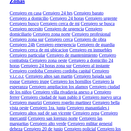
Zonas
Cerrajero en casa
Cerrajero 24 hrs
Cerrajero barato
Cerrajero a domicilio
Cerrajero 24 horas
Cerrajero urgente
Cerrajero busco
Cerrajero cerca de mi
Cerrajero se busca
Cerrajero necesito
Cerrajero de urgencia
Cerrajero
domiciliario
Cerrajero zona norte
Cerrajero profesional
Cerrajero zona sur
Cerrajero cerca
Cerrajero de obra
Cerrajero 24h
Cerrajero emergencia
Cerrajero de guardia
Cerrajero cerca de mi ubicacion
Cerrajero en inmuebles
Cerrajero particular
Cerrajero de mantenimiento
Cerrajero
contratista
Cerrajero zona oeste
Cerrajero a domicilio 24
horas
Cerrajero 24 horas zona sur
Cerrajero al instante
Cerrajero cordoba
Cerrajero cordoba capital
Cerrajero
v.i.c.o.r.
Cerrajero altos san martin
Cerrajero bajada san
roque
Cerrajero irupe
Cerrajero los hornillos
Cerrajero la
esperanza
Cerrajero ampliacion los alamos
Cerrajero ciudad
de los niños
Cerrajero villa rivadavia anexo a
Cerrajero
ferrer
Cerrajero ciudad de juan pablo ii
Cerrajero nuevo urca
Cerrajero maurizi
Cerrajero rogelio martinez
Cerrajero bella
vista oeste
Cerrajero 1ra. junta
Cerrajero manantiales i
Cerrajero altos sud de san vicente
Cerrajero zepa
Cerrajero
mercantil
Cerrajero san lorenzo norte
Cerrajero las
margaritas
Cerrajero alto verde
Cerrajero militar general
deheza
Cerrajero 20 de junio
Cerrajero policial
Cerrajero los