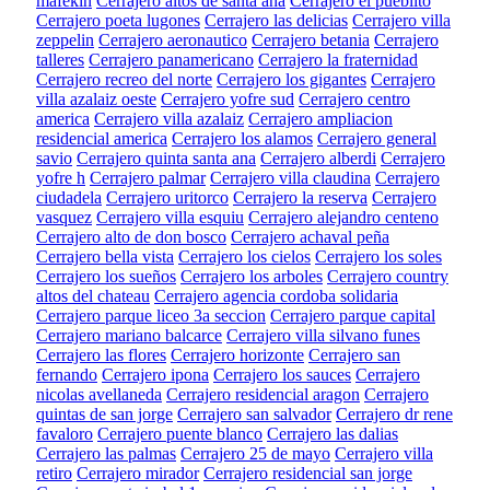
mafekin
Cerrajero altos de santa ana
Cerrajero el pueblito
Cerrajero poeta lugones
Cerrajero las delicias
Cerrajero villa
zeppelin
Cerrajero aeronautico
Cerrajero betania
Cerrajero
talleres
Cerrajero panamericano
Cerrajero la fraternidad
Cerrajero recreo del norte
Cerrajero los gigantes
Cerrajero
villa azalaiz oeste
Cerrajero yofre sud
Cerrajero centro
america
Cerrajero villa azalaiz
Cerrajero ampliacion
residencial america
Cerrajero los alamos
Cerrajero general
savio
Cerrajero quinta santa ana
Cerrajero alberdi
Cerrajero
yofre h
Cerrajero palmar
Cerrajero villa claudina
Cerrajero
ciudadela
Cerrajero uritorco
Cerrajero la reserva
Cerrajero
vasquez
Cerrajero villa esquiu
Cerrajero alejandro centeno
Cerrajero alto de don bosco
Cerrajero achaval peña
Cerrajero bella vista
Cerrajero los cielos
Cerrajero los soles
Cerrajero los sueños
Cerrajero los arboles
Cerrajero country
altos del chateau
Cerrajero agencia cordoba solidaria
Cerrajero parque liceo 3a seccion
Cerrajero parque capital
Cerrajero mariano balcarce
Cerrajero villa silvano funes
Cerrajero las flores
Cerrajero horizonte
Cerrajero san
fernando
Cerrajero ipona
Cerrajero los sauces
Cerrajero
nicolas avellaneda
Cerrajero residencial aragon
Cerrajero
quintas de san jorge
Cerrajero san salvador
Cerrajero dr rene
favaloro
Cerrajero puente blanco
Cerrajero las dalias
Cerrajero las palmas
Cerrajero 25 de mayo
Cerrajero villa
retiro
Cerrajero mirador
Cerrajero residencial san jorge