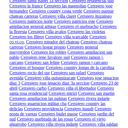
Cerrajero santa isabel 1a seccion
Cerrajero residencial sud
Cerrajero la france
Cerrajero las magnolias
Cerrajero jose
hernandez
Cerrajero country costa verde
Cerrajero parque
chateau carreras
Cerrajero villa claret
Cerrajero ituzaingo
Cerrajero patricios norte
Cerrajero patricios este
Cerrajero
ampliacion general artigas
Cerrajero el quebracho
Cerrajero
la floresta
Cerrajero villa avalos
Cerrajero las violetas
Cerrajero los filtros
Cerrajero villa warcalde
Cerrajero
co.vi.co.
Cerrajero mirador del chateau
Cerrajero chateau
carreras
Cerrajero hogar propio
Cerrajero general
pueyrredon
Cerrajero los robles
Cerrajero ampliacion san
pablo
Cerrajero rene favaloro sud
Cerrajero ramon j.
carcano
Cerrajero san felipe
Cerrajero ramon j carcano
Cerrajero el bosque
Cerrajero country lomas de la carolina
Cerrajero rocio del sur
Cerrajero san rafael
Cerrajero
avenida
Cerrajero villa quisquizacate
Cerrajero jose ignacion
diaz 3
Cerrajero jose ignacio diaz 3a seccion
Cerrajero 23 de
abril
Cerrajero carbo
Cerrajero villa el libertador
Cerrajero
santa rosa residencial
Cerrajero mirizi
Cerrajero san martin
Cerrajero ampliacion las palmas
Cerrajero rivera indarte
Cerrajero guarnicion militar cba
Cerrajero country las
delicias
Cerrajero providencia
Cerrajero inaudi
Cerrajero
posta de vargas
Cerrajero bialet masse
Cerrajero jardin del
sud
Cerrajero quebrada de las rosas
Cerrajero el viejo
algarrobo
Cerrajero villa rivera indarte
Cerrajero villa saldan