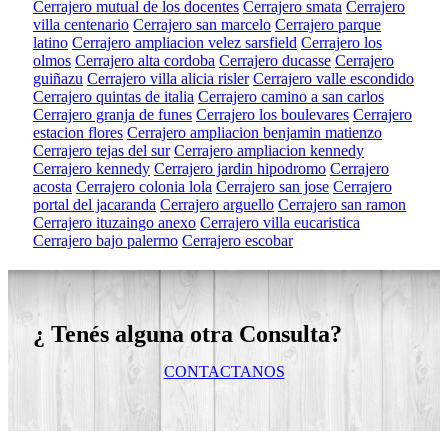
Cerrajero mutual de los docentes
Cerrajero smata
Cerrajero
villa centenario
Cerrajero san marcelo
Cerrajero parque
latino
Cerrajero ampliacion velez sarsfield
Cerrajero los
olmos
Cerrajero alta cordoba
Cerrajero ducasse
Cerrajero
guiñazu
Cerrajero villa alicia risler
Cerrajero valle escondido
Cerrajero quintas de italia
Cerrajero camino a san carlos
Cerrajero granja de funes
Cerrajero los boulevares
Cerrajero
estacion flores
Cerrajero ampliacion benjamin matienzo
Cerrajero tejas del sur
Cerrajero ampliacion kennedy
Cerrajero kennedy
Cerrajero jardin hipodromo
Cerrajero
acosta
Cerrajero colonia lola
Cerrajero san jose
Cerrajero
portal del jacaranda
Cerrajero arguello
Cerrajero san ramon
Cerrajero ituzaingo anexo
Cerrajero villa eucaristica
Cerrajero bajo palermo
Cerrajero escobar
¿ Tenés alguna otra Consulta?
CONTACTANOS