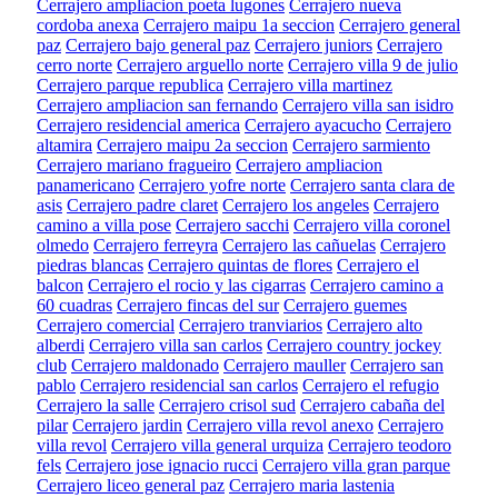
Cerrajero ampliacion poeta lugones
Cerrajero nueva
cordoba anexa
Cerrajero maipu 1a seccion
Cerrajero general
paz
Cerrajero bajo general paz
Cerrajero juniors
Cerrajero
cerro norte
Cerrajero arguello norte
Cerrajero villa 9 de julio
Cerrajero parque republica
Cerrajero villa martinez
Cerrajero ampliacion san fernando
Cerrajero villa san isidro
Cerrajero residencial america
Cerrajero ayacucho
Cerrajero
altamira
Cerrajero maipu 2a seccion
Cerrajero sarmiento
Cerrajero mariano fragueiro
Cerrajero ampliacion
panamericano
Cerrajero yofre norte
Cerrajero santa clara de
asis
Cerrajero padre claret
Cerrajero los angeles
Cerrajero
camino a villa pose
Cerrajero sacchi
Cerrajero villa coronel
olmedo
Cerrajero ferreyra
Cerrajero las cañuelas
Cerrajero
piedras blancas
Cerrajero quintas de flores
Cerrajero el
balcon
Cerrajero el rocio y las cigarras
Cerrajero camino a
60 cuadras
Cerrajero fincas del sur
Cerrajero guemes
Cerrajero comercial
Cerrajero tranviarios
Cerrajero alto
alberdi
Cerrajero villa san carlos
Cerrajero country jockey
club
Cerrajero maldonado
Cerrajero mauller
Cerrajero san
pablo
Cerrajero residencial san carlos
Cerrajero el refugio
Cerrajero la salle
Cerrajero crisol sud
Cerrajero cabaña del
pilar
Cerrajero jardin
Cerrajero villa revol anexo
Cerrajero
villa revol
Cerrajero villa general urquiza
Cerrajero teodoro
fels
Cerrajero jose ignacio rucci
Cerrajero villa gran parque
Cerrajero liceo general paz
Cerrajero maria lastenia