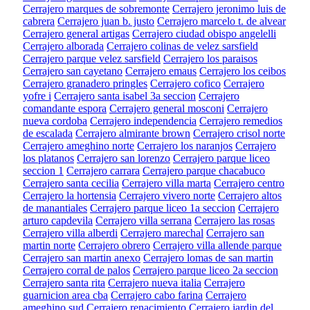
Cerrajero marques de sobremonte
Cerrajero jeronimo luis de
cabrera
Cerrajero juan b. justo
Cerrajero marcelo t. de alvear
Cerrajero general artigas
Cerrajero ciudad obispo angelelli
Cerrajero alborada
Cerrajero colinas de velez sarsfield
Cerrajero parque velez sarsfield
Cerrajero los paraisos
Cerrajero san cayetano
Cerrajero emaus
Cerrajero los ceibos
Cerrajero granadero pringles
Cerrajero cofico
Cerrajero
yofre i
Cerrajero santa isabel 3a seccion
Cerrajero
comandante espora
Cerrajero general mosconi
Cerrajero
nueva cordoba
Cerrajero independencia
Cerrajero remedios
de escalada
Cerrajero almirante brown
Cerrajero crisol norte
Cerrajero ameghino norte
Cerrajero los naranjos
Cerrajero
los platanos
Cerrajero san lorenzo
Cerrajero parque liceo
seccion 1
Cerrajero carrara
Cerrajero parque chacabuco
Cerrajero santa cecilia
Cerrajero villa marta
Cerrajero centro
Cerrajero la hortensia
Cerrajero vivero norte
Cerrajero altos
de manantiales
Cerrajero parque liceo 1a seccion
Cerrajero
arturo capdevila
Cerrajero villa serrana
Cerrajero las rosas
Cerrajero villa alberdi
Cerrajero marechal
Cerrajero san
martin norte
Cerrajero obrero
Cerrajero villa allende parque
Cerrajero san martin anexo
Cerrajero lomas de san martin
Cerrajero corral de palos
Cerrajero parque liceo 2a seccion
Cerrajero santa rita
Cerrajero nueva italia
Cerrajero
guarnicion area cba
Cerrajero cabo farina
Cerrajero
ameghino sud
Cerrajero renacimiento
Cerrajero jardin del