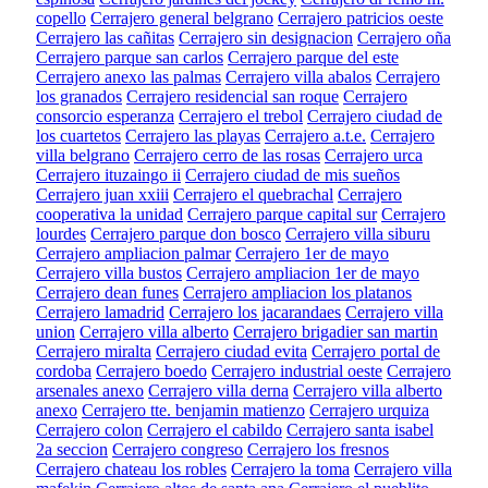
copello
Cerrajero general belgrano
Cerrajero patricios oeste
Cerrajero las cañitas
Cerrajero sin designacion
Cerrajero oña
Cerrajero parque san carlos
Cerrajero parque del este
Cerrajero anexo las palmas
Cerrajero villa abalos
Cerrajero
los granados
Cerrajero residencial san roque
Cerrajero
consorcio esperanza
Cerrajero el trebol
Cerrajero ciudad de
los cuartetos
Cerrajero las playas
Cerrajero a.t.e.
Cerrajero
villa belgrano
Cerrajero cerro de las rosas
Cerrajero urca
Cerrajero ituzaingo ii
Cerrajero ciudad de mis sueños
Cerrajero juan xxiii
Cerrajero el quebrachal
Cerrajero
cooperativa la unidad
Cerrajero parque capital sur
Cerrajero
lourdes
Cerrajero parque don bosco
Cerrajero villa siburu
Cerrajero ampliacion palmar
Cerrajero 1er de mayo
Cerrajero villa bustos
Cerrajero ampliacion 1er de mayo
Cerrajero dean funes
Cerrajero ampliacion los platanos
Cerrajero lamadrid
Cerrajero los jacarandaes
Cerrajero villa
union
Cerrajero villa alberto
Cerrajero brigadier san martin
Cerrajero miralta
Cerrajero ciudad evita
Cerrajero portal de
cordoba
Cerrajero boedo
Cerrajero industrial oeste
Cerrajero
arsenales anexo
Cerrajero villa derna
Cerrajero villa alberto
anexo
Cerrajero tte. benjamin matienzo
Cerrajero urquiza
Cerrajero colon
Cerrajero el cabildo
Cerrajero santa isabel
2a seccion
Cerrajero congreso
Cerrajero los fresnos
Cerrajero chateau los robles
Cerrajero la toma
Cerrajero villa