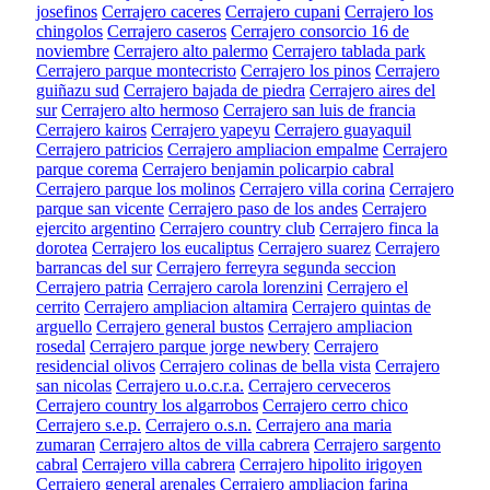
josefinos
Cerrajero caceres
Cerrajero cupani
Cerrajero los
chingolos
Cerrajero caseros
Cerrajero consorcio 16 de
noviembre
Cerrajero alto palermo
Cerrajero tablada park
Cerrajero parque montecristo
Cerrajero los pinos
Cerrajero
guiñazu sud
Cerrajero bajada de piedra
Cerrajero aires del
sur
Cerrajero alto hermoso
Cerrajero san luis de francia
Cerrajero kairos
Cerrajero yapeyu
Cerrajero guayaquil
Cerrajero patricios
Cerrajero ampliacion empalme
Cerrajero
parque corema
Cerrajero benjamin policarpio cabral
Cerrajero parque los molinos
Cerrajero villa corina
Cerrajero
parque san vicente
Cerrajero paso de los andes
Cerrajero
ejercito argentino
Cerrajero country club
Cerrajero finca la
dorotea
Cerrajero los eucaliptus
Cerrajero suarez
Cerrajero
barrancas del sur
Cerrajero ferreyra segunda seccion
Cerrajero patria
Cerrajero carola lorenzini
Cerrajero el
cerrito
Cerrajero ampliacion altamira
Cerrajero quintas de
arguello
Cerrajero general bustos
Cerrajero ampliacion
rosedal
Cerrajero parque jorge newbery
Cerrajero
residencial olivos
Cerrajero colinas de bella vista
Cerrajero
san nicolas
Cerrajero u.o.c.r.a.
Cerrajero cerveceros
Cerrajero country los algarrobos
Cerrajero cerro chico
Cerrajero s.e.p.
Cerrajero o.s.n.
Cerrajero ana maria
zumaran
Cerrajero altos de villa cabrera
Cerrajero sargento
cabral
Cerrajero villa cabrera
Cerrajero hipolito irigoyen
Cerrajero general arenales
Cerrajero ampliacion farina