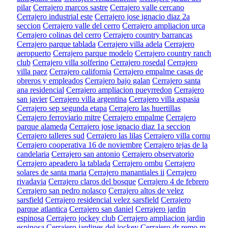
pilar
Cerrajero marcos sastre
Cerrajero valle cercano
Cerrajero industrial este
Cerrajero jose ignacio diaz 2a
seccion
Cerrajero valle del cerro
Cerrajero ampliacion urca
Cerrajero colinas del cerro
Cerrajero country barrancas
Cerrajero parque tablada
Cerrajero villa adela
Cerrajero
aeropuerto
Cerrajero parque modelo
Cerrajero country ranch
club
Cerrajero villa solferino
Cerrajero rosedal
Cerrajero
villa paez
Cerrajero california
Cerrajero empalme casas de
obreros y empleados
Cerrajero bajo galan
Cerrajero santa
ana residencial
Cerrajero ampliacion pueyrredon
Cerrajero
san javier
Cerrajero villa argentina
Cerrajero villa aspasia
Cerrajero sep segunda etapa
Cerrajero las huertillas
Cerrajero ferroviario mitre
Cerrajero empalme
Cerrajero
parque alameda
Cerrajero jose ignacio diaz 1a seccion
Cerrajero talleres sud
Cerrajero las lilas
Cerrajero villa cornu
Cerrajero cooperativa 16 de noviembre
Cerrajero tejas de la
candelaria
Cerrajero san antonio
Cerrajero observatorio
Cerrajero apeadero la tablada
Cerrajero ombu
Cerrajero
solares de santa maria
Cerrajero manantiales ii
Cerrajero
rivadavia
Cerrajero claros del bosque
Cerrajero 4 de febrero
Cerrajero san pedro nolasco
Cerrajero altos de velez
sarsfield
Cerrajero residencial velez sarsfield
Cerrajero
parque atlantica
Cerrajero san daniel
Cerrajero jardin
espinosa
Cerrajero jockey club
Cerrajero ampliacion jardin
espinosa
Cerrajero jardines del jockey
Cerrajero dr remo m.