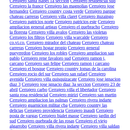
Cerrajero santa isabel 1a seccion
Cerrajero residencial sud
Cerrajero la france
Cerrajero las magnolias
Cerrajero jose
hernandez
Cerrajero country costa verde
Cerrajero parque
chateau carreras
Cerrajero villa claret
Cerrajero ituzaingo
Cerrajero patricios norte
Cerrajero patricios este
Cerrajero
ampliacion general artigas
Cerrajero el quebracho
Cerrajero
la floresta
Cerrajero villa avalos
Cerrajero las violetas
Cerrajero los filtros
Cerrajero villa warcalde
Cerrajero
co.vi.co.
Cerrajero mirador del chateau
Cerrajero chateau
carreras
Cerrajero hogar propio
Cerrajero general
pueyrredon
Cerrajero los robles
Cerrajero ampliacion san
pablo
Cerrajero rene favaloro sud
Cerrajero ramon j.
carcano
Cerrajero san felipe
Cerrajero ramon j carcano
Cerrajero el bosque
Cerrajero country lomas de la carolina
Cerrajero rocio del sur
Cerrajero san rafael
Cerrajero
avenida
Cerrajero villa quisquizacate
Cerrajero jose ignacion
diaz 3
Cerrajero jose ignacio diaz 3a seccion
Cerrajero 23 de
abril
Cerrajero carbo
Cerrajero villa el libertador
Cerrajero
santa rosa residencial
Cerrajero mirizi
Cerrajero san martin
Cerrajero ampliacion las palmas
Cerrajero rivera indarte
Cerrajero guarnicion militar cba
Cerrajero country las
delicias
Cerrajero providencia
Cerrajero inaudi
Cerrajero
posta de vargas
Cerrajero bialet masse
Cerrajero jardin del
sud
Cerrajero quebrada de las rosas
Cerrajero el viejo
algarrobo
Cerrajero villa rivera indarte
Cerrajero villa saldan