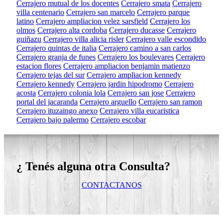
Cerrajero mutual de los docentes
Cerrajero smata
Cerrajero
villa centenario
Cerrajero san marcelo
Cerrajero parque
latino
Cerrajero ampliacion velez sarsfield
Cerrajero los
olmos
Cerrajero alta cordoba
Cerrajero ducasse
Cerrajero
guiñazu
Cerrajero villa alicia risler
Cerrajero valle escondido
Cerrajero quintas de italia
Cerrajero camino a san carlos
Cerrajero granja de funes
Cerrajero los boulevares
Cerrajero
estacion flores
Cerrajero ampliacion benjamin matienzo
Cerrajero tejas del sur
Cerrajero ampliacion kennedy
Cerrajero kennedy
Cerrajero jardin hipodromo
Cerrajero
acosta
Cerrajero colonia lola
Cerrajero san jose
Cerrajero
portal del jacaranda
Cerrajero arguello
Cerrajero san ramon
Cerrajero ituzaingo anexo
Cerrajero villa eucaristica
Cerrajero bajo palermo
Cerrajero escobar
¿ Tenés alguna otra Consulta?
CONTACTANOS