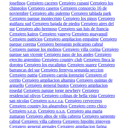
josefinos
Cerrajero caceres
Cerrajero cupani
Cerrajero los
chingolos
Cerrajero caseros
Cerrajero consorcio 16 de
noviembre
Cerrajero alto palermo
Cerrajero tablada park
Cerrajero parque montecristo
Cerrajero los pinos
Cerrajero
guiñazu sud
Cerrajero bajada de piedra
Cerrajero aires del
sur
Cerrajero alto hermoso
Cerrajero san luis de francia
Cerrajero kairos
Cerrajero yapeyu
Cerrajero guayaquil
Cerrajero patricios
Cerrajero ampliacion empalme
Cerrajero
parque corema
Cerrajero benjamin policarpio cabral
Cerrajero parque los molinos
Cerrajero villa corina
Cerrajero
parque san vicente
Cerrajero paso de los andes
Cerrajero
ejercito argentino
Cerrajero country club
Cerrajero finca la
dorotea
Cerrajero los eucaliptus
Cerrajero suarez
Cerrajero
barrancas del sur
Cerrajero ferreyra segunda seccion
Cerrajero patria
Cerrajero carola lorenzini
Cerrajero el
cerrito
Cerrajero ampliacion altamira
Cerrajero quintas de
arguello
Cerrajero general bustos
Cerrajero ampliacion
rosedal
Cerrajero parque jorge newbery
Cerrajero
residencial olivos
Cerrajero colinas de bella vista
Cerrajero
san nicolas
Cerrajero u.o.c.r.a.
Cerrajero cerveceros
Cerrajero country los algarrobos
Cerrajero cerro chico
Cerrajero s.e.p.
Cerrajero o.s.n.
Cerrajero ana maria
zumaran
Cerrajero altos de villa cabrera
Cerrajero sargento
cabral
Cerrajero villa cabrera
Cerrajero hipolito irigoyen
Cerrajero general arenales
Cerrajero ampliacion farina