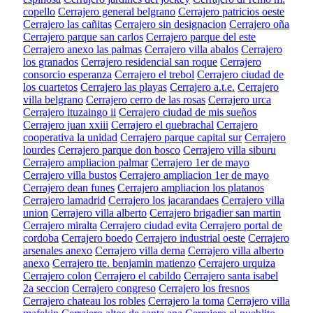
copello
Cerrajero general belgrano
Cerrajero patricios oeste
Cerrajero las cañitas
Cerrajero sin designacion
Cerrajero oña
Cerrajero parque san carlos
Cerrajero parque del este
Cerrajero anexo las palmas
Cerrajero villa abalos
Cerrajero
los granados
Cerrajero residencial san roque
Cerrajero
consorcio esperanza
Cerrajero el trebol
Cerrajero ciudad de
los cuartetos
Cerrajero las playas
Cerrajero a.t.e.
Cerrajero
villa belgrano
Cerrajero cerro de las rosas
Cerrajero urca
Cerrajero ituzaingo ii
Cerrajero ciudad de mis sueños
Cerrajero juan xxiii
Cerrajero el quebrachal
Cerrajero
cooperativa la unidad
Cerrajero parque capital sur
Cerrajero
lourdes
Cerrajero parque don bosco
Cerrajero villa siburu
Cerrajero ampliacion palmar
Cerrajero 1er de mayo
Cerrajero villa bustos
Cerrajero ampliacion 1er de mayo
Cerrajero dean funes
Cerrajero ampliacion los platanos
Cerrajero lamadrid
Cerrajero los jacarandaes
Cerrajero villa
union
Cerrajero villa alberto
Cerrajero brigadier san martin
Cerrajero miralta
Cerrajero ciudad evita
Cerrajero portal de
cordoba
Cerrajero boedo
Cerrajero industrial oeste
Cerrajero
arsenales anexo
Cerrajero villa derna
Cerrajero villa alberto
anexo
Cerrajero tte. benjamin matienzo
Cerrajero urquiza
Cerrajero colon
Cerrajero el cabildo
Cerrajero santa isabel
2a seccion
Cerrajero congreso
Cerrajero los fresnos
Cerrajero chateau los robles
Cerrajero la toma
Cerrajero villa