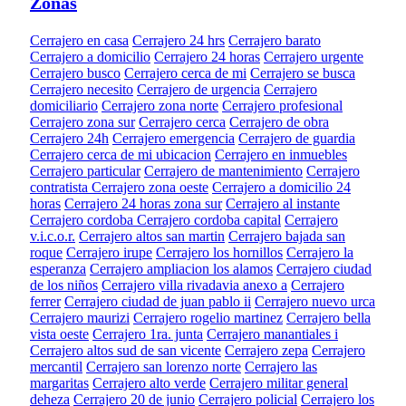
Zonas
Cerrajero en casa
Cerrajero 24 hrs
Cerrajero barato
Cerrajero a domicilio
Cerrajero 24 horas
Cerrajero urgente
Cerrajero busco
Cerrajero cerca de mi
Cerrajero se busca
Cerrajero necesito
Cerrajero de urgencia
Cerrajero
domiciliario
Cerrajero zona norte
Cerrajero profesional
Cerrajero zona sur
Cerrajero cerca
Cerrajero de obra
Cerrajero 24h
Cerrajero emergencia
Cerrajero de guardia
Cerrajero cerca de mi ubicacion
Cerrajero en inmuebles
Cerrajero particular
Cerrajero de mantenimiento
Cerrajero
contratista
Cerrajero zona oeste
Cerrajero a domicilio 24
horas
Cerrajero 24 horas zona sur
Cerrajero al instante
Cerrajero cordoba
Cerrajero cordoba capital
Cerrajero
v.i.c.o.r.
Cerrajero altos san martin
Cerrajero bajada san
roque
Cerrajero irupe
Cerrajero los hornillos
Cerrajero la
esperanza
Cerrajero ampliacion los alamos
Cerrajero ciudad
de los niños
Cerrajero villa rivadavia anexo a
Cerrajero
ferrer
Cerrajero ciudad de juan pablo ii
Cerrajero nuevo urca
Cerrajero maurizi
Cerrajero rogelio martinez
Cerrajero bella
vista oeste
Cerrajero 1ra. junta
Cerrajero manantiales i
Cerrajero altos sud de san vicente
Cerrajero zepa
Cerrajero
mercantil
Cerrajero san lorenzo norte
Cerrajero las
margaritas
Cerrajero alto verde
Cerrajero militar general
deheza
Cerrajero 20 de junio
Cerrajero policial
Cerrajero los