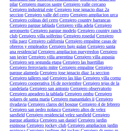
pilar
Cerrajero marcos sastre
Cerrajero valle cercano
Cerrajero industrial este
Cerrajero jose ignacio diaz 2a
seccion
Cerrajero valle del cerro
Cerrajero ampliacion urca
Cerrajero colinas del cerro
Cerrajero country barrancas
Cerrajero parque tablada
Cerrajero villa adela
Cerrajero
aeropuerto
Cerrajero parque modelo
Cerrajero country ranch
club
Cerrajero villa solferino
Cerrajero rosedal
Cerrajero
villa paez
Cerrajero california
Cerrajero empalme casas de
obreros y empleados
Cerrajero bajo galan
Cerrajero santa
ana residencial
Cerrajero ampliacion pueyrredon
Cerrajero
san javier
Cerrajero villa argentina
Cerrajero villa aspasia
Cerrajero sep segunda etapa
Cerrajero las huertillas
Cerrajero ferroviario mitre
Cerrajero empalme
Cerrajero
parque alameda
Cerrajero jose ignacio diaz 1a seccion
Cerrajero talleres sud
Cerrajero las lilas
Cerrajero villa cornu
Cerrajero cooperativa 16 de noviembre
Cerrajero tejas de la
candelaria
Cerrajero san antonio
Cerrajero observatorio
Cerrajero apeadero la tablada
Cerrajero ombu
Cerrajero
solares de santa maria
Cerrajero manantiales ii
Cerrajero
rivadavia
Cerrajero claros del bosque
Cerrajero 4 de febrero
Cerrajero san pedro nolasco
Cerrajero altos de velez
sarsfield
Cerrajero residencial velez sarsfield
Cerrajero
parque atlantica
Cerrajero san daniel
Cerrajero jardin
espinosa
Cerrajero jockey club
Cerrajero ampliacion jardin
espinosa
Cerrajero jardines del jockey
Cerrajero dr remo m.