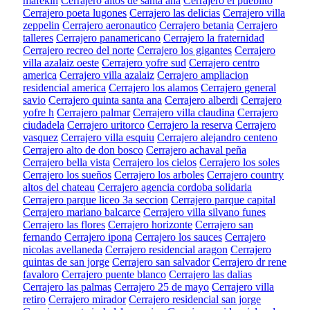
mafekin
Cerrajero altos de santa ana
Cerrajero el pueblito
Cerrajero poeta lugones
Cerrajero las delicias
Cerrajero villa
zeppelin
Cerrajero aeronautico
Cerrajero betania
Cerrajero
talleres
Cerrajero panamericano
Cerrajero la fraternidad
Cerrajero recreo del norte
Cerrajero los gigantes
Cerrajero
villa azalaiz oeste
Cerrajero yofre sud
Cerrajero centro
america
Cerrajero villa azalaiz
Cerrajero ampliacion
residencial america
Cerrajero los alamos
Cerrajero general
savio
Cerrajero quinta santa ana
Cerrajero alberdi
Cerrajero
yofre h
Cerrajero palmar
Cerrajero villa claudina
Cerrajero
ciudadela
Cerrajero uritorco
Cerrajero la reserva
Cerrajero
vasquez
Cerrajero villa esquiu
Cerrajero alejandro centeno
Cerrajero alto de don bosco
Cerrajero achaval peña
Cerrajero bella vista
Cerrajero los cielos
Cerrajero los soles
Cerrajero los sueños
Cerrajero los arboles
Cerrajero country
altos del chateau
Cerrajero agencia cordoba solidaria
Cerrajero parque liceo 3a seccion
Cerrajero parque capital
Cerrajero mariano balcarce
Cerrajero villa silvano funes
Cerrajero las flores
Cerrajero horizonte
Cerrajero san
fernando
Cerrajero ipona
Cerrajero los sauces
Cerrajero
nicolas avellaneda
Cerrajero residencial aragon
Cerrajero
quintas de san jorge
Cerrajero san salvador
Cerrajero dr rene
favaloro
Cerrajero puente blanco
Cerrajero las dalias
Cerrajero las palmas
Cerrajero 25 de mayo
Cerrajero villa
retiro
Cerrajero mirador
Cerrajero residencial san jorge