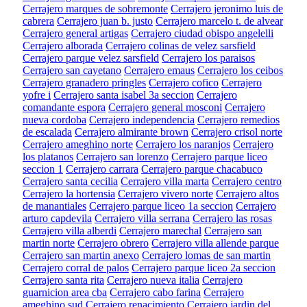
Cerrajero marques de sobremonte
Cerrajero jeronimo luis de
cabrera
Cerrajero juan b. justo
Cerrajero marcelo t. de alvear
Cerrajero general artigas
Cerrajero ciudad obispo angelelli
Cerrajero alborada
Cerrajero colinas de velez sarsfield
Cerrajero parque velez sarsfield
Cerrajero los paraisos
Cerrajero san cayetano
Cerrajero emaus
Cerrajero los ceibos
Cerrajero granadero pringles
Cerrajero cofico
Cerrajero
yofre i
Cerrajero santa isabel 3a seccion
Cerrajero
comandante espora
Cerrajero general mosconi
Cerrajero
nueva cordoba
Cerrajero independencia
Cerrajero remedios
de escalada
Cerrajero almirante brown
Cerrajero crisol norte
Cerrajero ameghino norte
Cerrajero los naranjos
Cerrajero
los platanos
Cerrajero san lorenzo
Cerrajero parque liceo
seccion 1
Cerrajero carrara
Cerrajero parque chacabuco
Cerrajero santa cecilia
Cerrajero villa marta
Cerrajero centro
Cerrajero la hortensia
Cerrajero vivero norte
Cerrajero altos
de manantiales
Cerrajero parque liceo 1a seccion
Cerrajero
arturo capdevila
Cerrajero villa serrana
Cerrajero las rosas
Cerrajero villa alberdi
Cerrajero marechal
Cerrajero san
martin norte
Cerrajero obrero
Cerrajero villa allende parque
Cerrajero san martin anexo
Cerrajero lomas de san martin
Cerrajero corral de palos
Cerrajero parque liceo 2a seccion
Cerrajero santa rita
Cerrajero nueva italia
Cerrajero
guarnicion area cba
Cerrajero cabo farina
Cerrajero
ameghino sud
Cerrajero renacimiento
Cerrajero jardin del