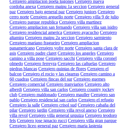
Cerrajero ampliacion poeta lugones
Cerrajero nueva
cordoba anexa
Cerrajero maipu 1a seccion
Cerrajero general
paz
Cerrajero bajo general paz
Cerrajero juniors
Cerrajero
cerro norte
Cerrajero arguello norte
Cerrajero villa 9 de julio
Cerrajero parque republica
Cerrajero villa martinez
Cerrajero ampliacion san fernando
Cerrajero villa san isidro
Cerrajero residencial america
Cerrajero ayacucho
Cerrajero
altamira
Cerrajero maipu 2a seccion
Cerrajero sarmiento
Cerrajero mariano fragueiro
Cerrajero ampliacion
panamericano
Cerrajero yofre norte
Cerrajero santa clara de
asis
Cerrajero padre claret
Cerrajero los angeles
Cerrajero
camino a villa pose
Cerrajero sacchi
Cerrajero villa coronel
olmedo
Cerrajero ferreyra
Cerrajero las cañuelas
Cerrajero
piedras blancas
Cerrajero quintas de flores
Cerrajero el
balcon
Cerrajero el rocio y las cigarras
Cerrajero camino a
60 cuadras
Cerrajero fincas del sur
Cerrajero guemes
Cerrajero comercial
Cerrajero tranviarios
Cerrajero alto
alberdi
Cerrajero villa san carlos
Cerrajero country jockey
club
Cerrajero maldonado
Cerrajero mauller
Cerrajero san
pablo
Cerrajero residencial san carlos
Cerrajero el refugio
Cerrajero la salle
Cerrajero crisol sud
Cerrajero cabaña del
pilar
Cerrajero jardin
Cerrajero villa revol anexo
Cerrajero
villa revol
Cerrajero villa general urquiza
Cerrajero teodoro
fels
Cerrajero jose ignacio rucci
Cerrajero villa gran parque
Cerrajero liceo general paz
Cerrajero maria lastenia