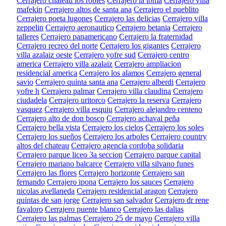
Cerrajero chateau los robles
Cerrajero la toma
Cerrajero villa
mafekin
Cerrajero altos de santa ana
Cerrajero el pueblito
Cerrajero poeta lugones
Cerrajero las delicias
Cerrajero villa
zeppelin
Cerrajero aeronautico
Cerrajero betania
Cerrajero
talleres
Cerrajero panamericano
Cerrajero la fraternidad
Cerrajero recreo del norte
Cerrajero los gigantes
Cerrajero
villa azalaiz oeste
Cerrajero yofre sud
Cerrajero centro
america
Cerrajero villa azalaiz
Cerrajero ampliacion
residencial america
Cerrajero los alamos
Cerrajero general
savio
Cerrajero quinta santa ana
Cerrajero alberdi
Cerrajero
yofre h
Cerrajero palmar
Cerrajero villa claudina
Cerrajero
ciudadela
Cerrajero uritorco
Cerrajero la reserva
Cerrajero
vasquez
Cerrajero villa esquiu
Cerrajero alejandro centeno
Cerrajero alto de don bosco
Cerrajero achaval peña
Cerrajero bella vista
Cerrajero los cielos
Cerrajero los soles
Cerrajero los sueños
Cerrajero los arboles
Cerrajero country
altos del chateau
Cerrajero agencia cordoba solidaria
Cerrajero parque liceo 3a seccion
Cerrajero parque capital
Cerrajero mariano balcarce
Cerrajero villa silvano funes
Cerrajero las flores
Cerrajero horizonte
Cerrajero san
fernando
Cerrajero ipona
Cerrajero los sauces
Cerrajero
nicolas avellaneda
Cerrajero residencial aragon
Cerrajero
quintas de san jorge
Cerrajero san salvador
Cerrajero dr rene
favaloro
Cerrajero puente blanco
Cerrajero las dalias
Cerrajero las palmas
Cerrajero 25 de mayo
Cerrajero villa