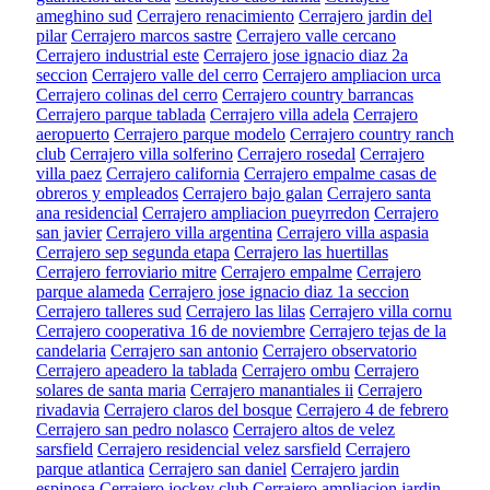
ameghino sud
Cerrajero renacimiento
Cerrajero jardin del
pilar
Cerrajero marcos sastre
Cerrajero valle cercano
Cerrajero industrial este
Cerrajero jose ignacio diaz 2a
seccion
Cerrajero valle del cerro
Cerrajero ampliacion urca
Cerrajero colinas del cerro
Cerrajero country barrancas
Cerrajero parque tablada
Cerrajero villa adela
Cerrajero
aeropuerto
Cerrajero parque modelo
Cerrajero country ranch
club
Cerrajero villa solferino
Cerrajero rosedal
Cerrajero
villa paez
Cerrajero california
Cerrajero empalme casas de
obreros y empleados
Cerrajero bajo galan
Cerrajero santa
ana residencial
Cerrajero ampliacion pueyrredon
Cerrajero
san javier
Cerrajero villa argentina
Cerrajero villa aspasia
Cerrajero sep segunda etapa
Cerrajero las huertillas
Cerrajero ferroviario mitre
Cerrajero empalme
Cerrajero
parque alameda
Cerrajero jose ignacio diaz 1a seccion
Cerrajero talleres sud
Cerrajero las lilas
Cerrajero villa cornu
Cerrajero cooperativa 16 de noviembre
Cerrajero tejas de la
candelaria
Cerrajero san antonio
Cerrajero observatorio
Cerrajero apeadero la tablada
Cerrajero ombu
Cerrajero
solares de santa maria
Cerrajero manantiales ii
Cerrajero
rivadavia
Cerrajero claros del bosque
Cerrajero 4 de febrero
Cerrajero san pedro nolasco
Cerrajero altos de velez
sarsfield
Cerrajero residencial velez sarsfield
Cerrajero
parque atlantica
Cerrajero san daniel
Cerrajero jardin
espinosa
Cerrajero jockey club
Cerrajero ampliacion jardin