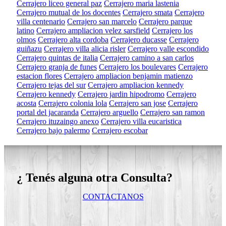
Cerrajero liceo general paz
Cerrajero maria lastenia
Cerrajero mutual de los docentes
Cerrajero smata
Cerrajero
villa centenario
Cerrajero san marcelo
Cerrajero parque
latino
Cerrajero ampliacion velez sarsfield
Cerrajero los
olmos
Cerrajero alta cordoba
Cerrajero ducasse
Cerrajero
guiñazu
Cerrajero villa alicia risler
Cerrajero valle escondido
Cerrajero quintas de italia
Cerrajero camino a san carlos
Cerrajero granja de funes
Cerrajero los boulevares
Cerrajero
estacion flores
Cerrajero ampliacion benjamin matienzo
Cerrajero tejas del sur
Cerrajero ampliacion kennedy
Cerrajero kennedy
Cerrajero jardin hipodromo
Cerrajero
acosta
Cerrajero colonia lola
Cerrajero san jose
Cerrajero
portal del jacaranda
Cerrajero arguello
Cerrajero san ramon
Cerrajero ituzaingo anexo
Cerrajero villa eucaristica
Cerrajero bajo palermo
Cerrajero escobar
¿ Tenés alguna otra Consulta?
CONTACTANOS