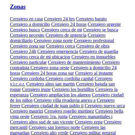
Zonas
Cerrajero en casa
Cerrajero 24 hrs
Cerrajero barato
Cerrajero a domicilio
Cerrajero 24 horas
Cerrajero urgente
Cerrajero busco
Cerrajero cerca de mi
Cerrajero se busca
Cerrajero necesito
Cerrajero de urgencia
Cerrajero
domiciliario
Cerrajero zona norte
Cerrajero profesional
Cerrajero zona sur
Cerrajero cerca
Cerrajero de obra
Cerrajero 24h
Cerrajero emergencia
Cerrajero de guardia
Cerrajero cerca de mi ubicacion
Cerrajero en inmuebles
Cerrajero particular
Cerrajero de mantenimiento
Cerrajero
contratista
Cerrajero zona oeste
Cerrajero a domicilio 24
horas
Cerrajero 24 horas zona sur
Cerrajero al instante
Cerrajero cordoba
Cerrajero cordoba capital
Cerrajero
v.i.c.o.r.
Cerrajero altos san martin
Cerrajero bajada san
roque
Cerrajero irupe
Cerrajero los hornillos
Cerrajero la
esperanza
Cerrajero ampliacion los alamos
Cerrajero ciudad
de los niños
Cerrajero villa rivadavia anexo a
Cerrajero
ferrer
Cerrajero ciudad de juan pablo ii
Cerrajero nuevo urca
Cerrajero maurizi
Cerrajero rogelio martinez
Cerrajero bella
vista oeste
Cerrajero 1ra. junta
Cerrajero manantiales i
Cerrajero altos sud de san vicente
Cerrajero zepa
Cerrajero
mercantil
Cerrajero san lorenzo norte
Cerrajero las
margaritas
Cerrajero alto verde
Cerrajero militar general