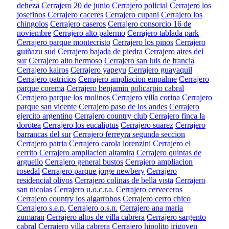
deheza
Cerrajero 20 de junio
Cerrajero policial
Cerrajero los
josefinos
Cerrajero caceres
Cerrajero cupani
Cerrajero los
chingolos
Cerrajero caseros
Cerrajero consorcio 16 de
noviembre
Cerrajero alto palermo
Cerrajero tablada park
Cerrajero parque montecristo
Cerrajero los pinos
Cerrajero
guiñazu sud
Cerrajero bajada de piedra
Cerrajero aires del
sur
Cerrajero alto hermoso
Cerrajero san luis de francia
Cerrajero kairos
Cerrajero yapeyu
Cerrajero guayaquil
Cerrajero patricios
Cerrajero ampliacion empalme
Cerrajero
parque corema
Cerrajero benjamin policarpio cabral
Cerrajero parque los molinos
Cerrajero villa corina
Cerrajero
parque san vicente
Cerrajero paso de los andes
Cerrajero
ejercito argentino
Cerrajero country club
Cerrajero finca la
dorotea
Cerrajero los eucaliptus
Cerrajero suarez
Cerrajero
barrancas del sur
Cerrajero ferreyra segunda seccion
Cerrajero patria
Cerrajero carola lorenzini
Cerrajero el
cerrito
Cerrajero ampliacion altamira
Cerrajero quintas de
arguello
Cerrajero general bustos
Cerrajero ampliacion
rosedal
Cerrajero parque jorge newbery
Cerrajero
residencial olivos
Cerrajero colinas de bella vista
Cerrajero
san nicolas
Cerrajero u.o.c.r.a.
Cerrajero cerveceros
Cerrajero country los algarrobos
Cerrajero cerro chico
Cerrajero s.e.p.
Cerrajero o.s.n.
Cerrajero ana maria
zumaran
Cerrajero altos de villa cabrera
Cerrajero sargento
cabral
Cerrajero villa cabrera
Cerrajero hipolito irigoyen