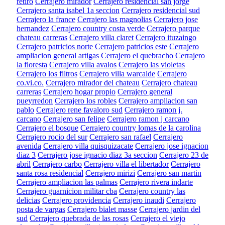
retiro
Cerrajero mirador
Cerrajero residencial san jorge
Cerrajero santa isabel 1a seccion
Cerrajero residencial sud
Cerrajero la france
Cerrajero las magnolias
Cerrajero jose
hernandez
Cerrajero country costa verde
Cerrajero parque
chateau carreras
Cerrajero villa claret
Cerrajero ituzaingo
Cerrajero patricios norte
Cerrajero patricios este
Cerrajero
ampliacion general artigas
Cerrajero el quebracho
Cerrajero
la floresta
Cerrajero villa avalos
Cerrajero las violetas
Cerrajero los filtros
Cerrajero villa warcalde
Cerrajero
co.vi.co.
Cerrajero mirador del chateau
Cerrajero chateau
carreras
Cerrajero hogar propio
Cerrajero general
pueyrredon
Cerrajero los robles
Cerrajero ampliacion san
pablo
Cerrajero rene favaloro sud
Cerrajero ramon j.
carcano
Cerrajero san felipe
Cerrajero ramon j carcano
Cerrajero el bosque
Cerrajero country lomas de la carolina
Cerrajero rocio del sur
Cerrajero san rafael
Cerrajero
avenida
Cerrajero villa quisquizacate
Cerrajero jose ignacion
diaz 3
Cerrajero jose ignacio diaz 3a seccion
Cerrajero 23 de
abril
Cerrajero carbo
Cerrajero villa el libertador
Cerrajero
santa rosa residencial
Cerrajero mirizi
Cerrajero san martin
Cerrajero ampliacion las palmas
Cerrajero rivera indarte
Cerrajero guarnicion militar cba
Cerrajero country las
delicias
Cerrajero providencia
Cerrajero inaudi
Cerrajero
posta de vargas
Cerrajero bialet masse
Cerrajero jardin del
sud
Cerrajero quebrada de las rosas
Cerrajero el viejo