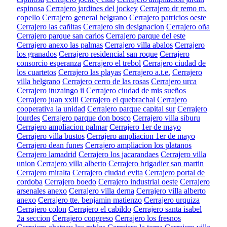
espinosa
Cerrajero jardines del jockey
Cerrajero dr remo m.
copello
Cerrajero general belgrano
Cerrajero patricios oeste
Cerrajero las cañitas
Cerrajero sin designacion
Cerrajero oña
Cerrajero parque san carlos
Cerrajero parque del este
Cerrajero anexo las palmas
Cerrajero villa abalos
Cerrajero
los granados
Cerrajero residencial san roque
Cerrajero
consorcio esperanza
Cerrajero el trebol
Cerrajero ciudad de
los cuartetos
Cerrajero las playas
Cerrajero a.t.e.
Cerrajero
villa belgrano
Cerrajero cerro de las rosas
Cerrajero urca
Cerrajero ituzaingo ii
Cerrajero ciudad de mis sueños
Cerrajero juan xxiii
Cerrajero el quebrachal
Cerrajero
cooperativa la unidad
Cerrajero parque capital sur
Cerrajero
lourdes
Cerrajero parque don bosco
Cerrajero villa siburu
Cerrajero ampliacion palmar
Cerrajero 1er de mayo
Cerrajero villa bustos
Cerrajero ampliacion 1er de mayo
Cerrajero dean funes
Cerrajero ampliacion los platanos
Cerrajero lamadrid
Cerrajero los jacarandaes
Cerrajero villa
union
Cerrajero villa alberto
Cerrajero brigadier san martin
Cerrajero miralta
Cerrajero ciudad evita
Cerrajero portal de
cordoba
Cerrajero boedo
Cerrajero industrial oeste
Cerrajero
arsenales anexo
Cerrajero villa derna
Cerrajero villa alberto
anexo
Cerrajero tte. benjamin matienzo
Cerrajero urquiza
Cerrajero colon
Cerrajero el cabildo
Cerrajero santa isabel
2a seccion
Cerrajero congreso
Cerrajero los fresnos