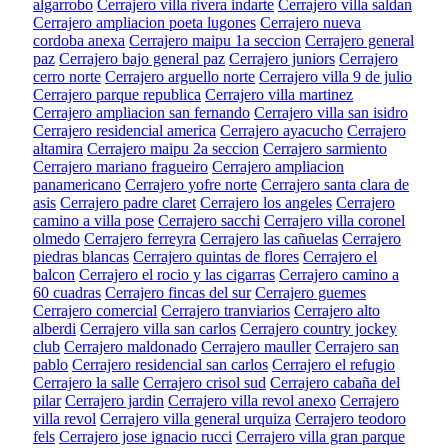
algarrobo
Cerrajero villa rivera indarte
Cerrajero villa saldan
Cerrajero ampliacion poeta lugones
Cerrajero nueva
cordoba anexa
Cerrajero maipu 1a seccion
Cerrajero general
paz
Cerrajero bajo general paz
Cerrajero juniors
Cerrajero
cerro norte
Cerrajero arguello norte
Cerrajero villa 9 de julio
Cerrajero parque republica
Cerrajero villa martinez
Cerrajero ampliacion san fernando
Cerrajero villa san isidro
Cerrajero residencial america
Cerrajero ayacucho
Cerrajero
altamira
Cerrajero maipu 2a seccion
Cerrajero sarmiento
Cerrajero mariano fragueiro
Cerrajero ampliacion
panamericano
Cerrajero yofre norte
Cerrajero santa clara de
asis
Cerrajero padre claret
Cerrajero los angeles
Cerrajero
camino a villa pose
Cerrajero sacchi
Cerrajero villa coronel
olmedo
Cerrajero ferreyra
Cerrajero las cañuelas
Cerrajero
piedras blancas
Cerrajero quintas de flores
Cerrajero el
balcon
Cerrajero el rocio y las cigarras
Cerrajero camino a
60 cuadras
Cerrajero fincas del sur
Cerrajero guemes
Cerrajero comercial
Cerrajero tranviarios
Cerrajero alto
alberdi
Cerrajero villa san carlos
Cerrajero country jockey
club
Cerrajero maldonado
Cerrajero mauller
Cerrajero san
pablo
Cerrajero residencial san carlos
Cerrajero el refugio
Cerrajero la salle
Cerrajero crisol sud
Cerrajero cabaña del
pilar
Cerrajero jardin
Cerrajero villa revol anexo
Cerrajero
villa revol
Cerrajero villa general urquiza
Cerrajero teodoro
fels
Cerrajero jose ignacio rucci
Cerrajero villa gran parque