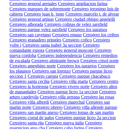
Cerrajero general arenales
Cerrajero ampliacion farina
Cerrajero marques de sobremonte
Cerrajero jeronimo luis de
cabrera
Cerrajero juan b. justo
Cerrajero marcelo t. de alvear
Cerrajero general artigas
Cerrajero ciudad obispo angelelli
Cerrajero alborada
Cerrajero colinas de velez sarsfield
Cerrajero parque velez sarsfield
Cerrajero los paraisos
Cerrajero san cayetano
Cerrajero emaus
Cerrajero los ceibos
Cerrajero granadero pringles
Cerrajero cofico
Cerrajero
yofre i
Cerrajero santa isabel 3a seccion
Cerrajero
comandante espora
Cerrajero general mosconi
Cerrajero
nueva cordoba
Cerrajero independencia
Cerrajero remedios
de escalada
Cerrajero almirante brown
Cerrajero crisol norte
Cerrajero ameghino norte
Cerrajero los naranjos
Cerrajero
los platanos
Cerrajero san lorenzo
Cerrajero parque liceo
seccion 1
Cerrajero carrara
Cerrajero parque chacabuco
Cerrajero santa cecilia
Cerrajero villa marta
Cerrajero centro
Cerrajero la hortensia
Cerrajero vivero norte
Cerrajero altos
de manantiales
Cerrajero parque liceo 1a seccion
Cerrajero
arturo capdevila
Cerrajero villa serrana
Cerrajero las rosas
Cerrajero villa alberdi
Cerrajero marechal
Cerrajero san
martin norte
Cerrajero obrero
Cerrajero villa allende parque
Cerrajero san martin anexo
Cerrajero lomas de san martin
Cerrajero corral de palos
Cerrajero parque liceo 2a seccion
Cerrajero santa rita
Cerrajero nueva italia
Cerrajero
guarnicion area cba
Cerrajero cabo farina
Cerrajero