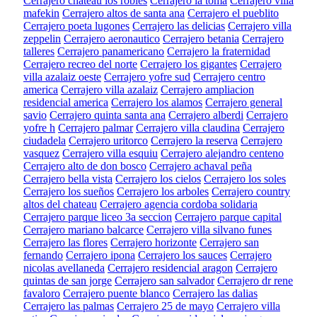
Cerrajero chateau los robles
Cerrajero la toma
Cerrajero villa
mafekin
Cerrajero altos de santa ana
Cerrajero el pueblito
Cerrajero poeta lugones
Cerrajero las delicias
Cerrajero villa
zeppelin
Cerrajero aeronautico
Cerrajero betania
Cerrajero
talleres
Cerrajero panamericano
Cerrajero la fraternidad
Cerrajero recreo del norte
Cerrajero los gigantes
Cerrajero
villa azalaiz oeste
Cerrajero yofre sud
Cerrajero centro
america
Cerrajero villa azalaiz
Cerrajero ampliacion
residencial america
Cerrajero los alamos
Cerrajero general
savio
Cerrajero quinta santa ana
Cerrajero alberdi
Cerrajero
yofre h
Cerrajero palmar
Cerrajero villa claudina
Cerrajero
ciudadela
Cerrajero uritorco
Cerrajero la reserva
Cerrajero
vasquez
Cerrajero villa esquiu
Cerrajero alejandro centeno
Cerrajero alto de don bosco
Cerrajero achaval peña
Cerrajero bella vista
Cerrajero los cielos
Cerrajero los soles
Cerrajero los sueños
Cerrajero los arboles
Cerrajero country
altos del chateau
Cerrajero agencia cordoba solidaria
Cerrajero parque liceo 3a seccion
Cerrajero parque capital
Cerrajero mariano balcarce
Cerrajero villa silvano funes
Cerrajero las flores
Cerrajero horizonte
Cerrajero san
fernando
Cerrajero ipona
Cerrajero los sauces
Cerrajero
nicolas avellaneda
Cerrajero residencial aragon
Cerrajero
quintas de san jorge
Cerrajero san salvador
Cerrajero dr rene
favaloro
Cerrajero puente blanco
Cerrajero las dalias
Cerrajero las palmas
Cerrajero 25 de mayo
Cerrajero villa