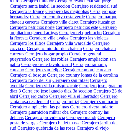
retiro
Cerrajero mirador
Cerrajero residencial san jorge
Cerrajero santa isabel 1a seccion
Cerrajero residencial sud
Cerrajero la france
Cerrajero las magnolias
Cerrajero jose
hernandez
Cerrajero country costa verde
Cerrajero parque
chateau carreras
Cerrajero villa claret
Cerrajero ituzaingo
Cerrajero patricios norte
Cerrajero patricios este
Cerrajero
ampliacion general artigas
Cerrajero el quebracho
Cerrajero
la floresta
Cerrajero villa avalos
Cerrajero las violetas
Cerrajero los filtros
Cerrajero villa warcalde
Cerrajero
co.vi.co.
Cerrajero mirador del chateau
Cerrajero chateau
carreras
Cerrajero hogar propio
Cerrajero general
pueyrredon
Cerrajero los robles
Cerrajero ampliacion san
pablo
Cerrajero rene favaloro sud
Cerrajero ramon j.
carcano
Cerrajero san felipe
Cerrajero ramon j carcano
Cerrajero el bosque
Cerrajero country lomas de la carolina
Cerrajero rocio del sur
Cerrajero san rafael
Cerrajero
avenida
Cerrajero villa quisquizacate
Cerrajero jose ignacion
diaz 3
Cerrajero jose ignacio diaz 3a seccion
Cerrajero 23 de
abril
Cerrajero carbo
Cerrajero villa el libertador
Cerrajero
santa rosa residencial
Cerrajero mirizi
Cerrajero san martin
Cerrajero ampliacion las palmas
Cerrajero rivera indarte
Cerrajero guarnicion militar cba
Cerrajero country las
delicias
Cerrajero providencia
Cerrajero inaudi
Cerrajero
posta de vargas
Cerrajero bialet masse
Cerrajero jardin del
sud
Cerrajero quebrada de las rosas
Cerrajero el viejo