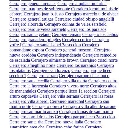
Cerrajero general arenales
Cerrajero ampliacion farina
Cerrajero marques de sobremonte
Cerrajero jeronimo luis de
cabrera
Cerrajero juan b. justo
Cerrajero marcelo t. de alvear
Cerrajero general artigas
Cerrajero ciudad obispo angelelli
Cerrajero alborada
Cerrajero colinas de velez sarsfield
Cerrajero parque velez sarsfield
Cerrajero los paraisos
Cerrajero san cayetano
Cerrajero emaus
Cerrajero los ceibos
Cerrajero granadero pringles
Cerrajero cofico
Cerrajero
yofre i
Cerrajero santa isabel 3a seccion
Cerrajero
comandante espora
Cerrajero general mosconi
Cerrajero
nueva cordoba
Cerrajero independencia
Cerrajero remedios
de escalada
Cerrajero almirante brown
Cerrajero crisol norte
Cerrajero ameghino norte
Cerrajero los naranjos
Cerrajero
los platanos
Cerrajero san lorenzo
Cerrajero parque liceo
seccion 1
Cerrajero carrara
Cerrajero parque chacabuco
Cerrajero santa cecilia
Cerrajero villa marta
Cerrajero centro
Cerrajero la hortensia
Cerrajero vivero norte
Cerrajero altos
de manantiales
Cerrajero parque liceo 1a seccion
Cerrajero
arturo capdevila
Cerrajero villa serrana
Cerrajero las rosas
Cerrajero villa alberdi
Cerrajero marechal
Cerrajero san
martin norte
Cerrajero obrero
Cerrajero villa allende parque
Cerrajero san martin anexo
Cerrajero lomas de san martin
Cerrajero corral de palos
Cerrajero parque liceo 2a seccion
Cerrajero santa rita
Cerrajero nueva italia
Cerrajero
guarnicion area cba
Cerrajero cabo farina
Cerrajero