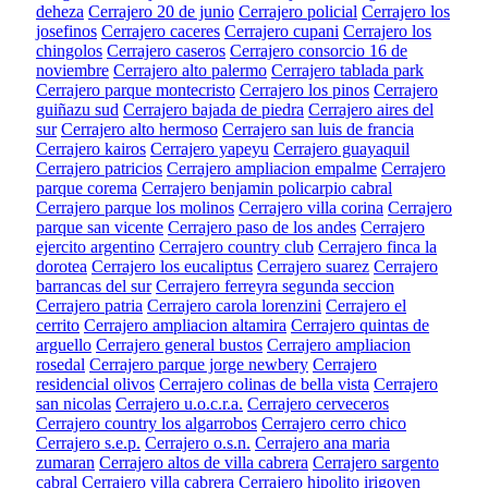
deheza
Cerrajero 20 de junio
Cerrajero policial
Cerrajero los
josefinos
Cerrajero caceres
Cerrajero cupani
Cerrajero los
chingolos
Cerrajero caseros
Cerrajero consorcio 16 de
noviembre
Cerrajero alto palermo
Cerrajero tablada park
Cerrajero parque montecristo
Cerrajero los pinos
Cerrajero
guiñazu sud
Cerrajero bajada de piedra
Cerrajero aires del
sur
Cerrajero alto hermoso
Cerrajero san luis de francia
Cerrajero kairos
Cerrajero yapeyu
Cerrajero guayaquil
Cerrajero patricios
Cerrajero ampliacion empalme
Cerrajero
parque corema
Cerrajero benjamin policarpio cabral
Cerrajero parque los molinos
Cerrajero villa corina
Cerrajero
parque san vicente
Cerrajero paso de los andes
Cerrajero
ejercito argentino
Cerrajero country club
Cerrajero finca la
dorotea
Cerrajero los eucaliptus
Cerrajero suarez
Cerrajero
barrancas del sur
Cerrajero ferreyra segunda seccion
Cerrajero patria
Cerrajero carola lorenzini
Cerrajero el
cerrito
Cerrajero ampliacion altamira
Cerrajero quintas de
arguello
Cerrajero general bustos
Cerrajero ampliacion
rosedal
Cerrajero parque jorge newbery
Cerrajero
residencial olivos
Cerrajero colinas de bella vista
Cerrajero
san nicolas
Cerrajero u.o.c.r.a.
Cerrajero cerveceros
Cerrajero country los algarrobos
Cerrajero cerro chico
Cerrajero s.e.p.
Cerrajero o.s.n.
Cerrajero ana maria
zumaran
Cerrajero altos de villa cabrera
Cerrajero sargento
cabral
Cerrajero villa cabrera
Cerrajero hipolito irigoyen