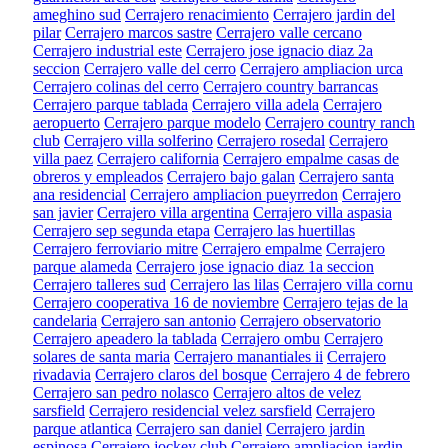
ameghino sud
Cerrajero renacimiento
Cerrajero jardin del
pilar
Cerrajero marcos sastre
Cerrajero valle cercano
Cerrajero industrial este
Cerrajero jose ignacio diaz 2a
seccion
Cerrajero valle del cerro
Cerrajero ampliacion urca
Cerrajero colinas del cerro
Cerrajero country barrancas
Cerrajero parque tablada
Cerrajero villa adela
Cerrajero
aeropuerto
Cerrajero parque modelo
Cerrajero country ranch
club
Cerrajero villa solferino
Cerrajero rosedal
Cerrajero
villa paez
Cerrajero california
Cerrajero empalme casas de
obreros y empleados
Cerrajero bajo galan
Cerrajero santa
ana residencial
Cerrajero ampliacion pueyrredon
Cerrajero
san javier
Cerrajero villa argentina
Cerrajero villa aspasia
Cerrajero sep segunda etapa
Cerrajero las huertillas
Cerrajero ferroviario mitre
Cerrajero empalme
Cerrajero
parque alameda
Cerrajero jose ignacio diaz 1a seccion
Cerrajero talleres sud
Cerrajero las lilas
Cerrajero villa cornu
Cerrajero cooperativa 16 de noviembre
Cerrajero tejas de la
candelaria
Cerrajero san antonio
Cerrajero observatorio
Cerrajero apeadero la tablada
Cerrajero ombu
Cerrajero
solares de santa maria
Cerrajero manantiales ii
Cerrajero
rivadavia
Cerrajero claros del bosque
Cerrajero 4 de febrero
Cerrajero san pedro nolasco
Cerrajero altos de velez
sarsfield
Cerrajero residencial velez sarsfield
Cerrajero
parque atlantica
Cerrajero san daniel
Cerrajero jardin
espinosa
Cerrajero jockey club
Cerrajero ampliacion jardin