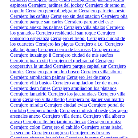
espinosa
Cerrajero jardines del jockey
Cerrajero dr remo m.
copello
Cerrajero general belgrano
Cerrajero patricios oeste
Cerrajero las cañitas
Cerrajero sin designacion
Cerrajero oña
Cerrajero parque san carlos
Cerrajero parque del este
Cerrajero anexo las palmas
Cerrajero villa abalos
Cerrajero
los granados
Cerrajero residencial san roque
Cerrajero
consorcio esperanza
Cerrajero el trebol
Cerrajero ciudad de
los cuartetos
Cerrajero las playas
Cerrajero a.t.e.
Cerrajero
villa belgrano
Cerrajero cerro de las rosas
Cerrajero urca
Cerrajero ituzaingo ii
Cerrajero ciudad de mis sueños
Cerrajero juan xxiii
Cerrajero el quebrachal
Cerrajero
cooperativa la unidad
Cerrajero parque capital sur
Cerrajero
lourdes
Cerrajero parque don bosco
Cerrajero villa siburu
Cerrajero ampliacion palmar
Cerrajero 1er de mayo
Cerrajero villa bustos
Cerrajero ampliacion 1er de mayo
Cerrajero dean funes
Cerrajero ampliacion los platanos
Cerrajero lamadrid
Cerrajero los jacarandaes
Cerrajero villa
union
Cerrajero villa alberto
Cerrajero brigadier san martin
Cerrajero miralta
Cerrajero ciudad evita
Cerrajero portal de
cordoba
Cerrajero boedo
Cerrajero industrial oeste
Cerrajero
arsenales anexo
Cerrajero villa derna
Cerrajero villa alberto
anexo
Cerrajero tte. benjamin matienzo
Cerrajero urquiza
Cerrajero colon
Cerrajero el cabildo
Cerrajero santa isabel
2a seccion
Cerrajero congreso
Cerrajero los fresnos