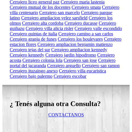
Cerrajero liceo general paz
Cerrajero maria lastenia
Cerrajero mutual de los docentes
Cerrajero smata
Cerrajero
villa centenario
Cerrajero san marcelo
Cerrajero parque
latino
Cerrajero ampliacion velez sarsfield
Cerrajero los
olmos
Cerrajero alta cordoba
Cerrajero ducasse
Cerrajero
guiñazu
Cerrajero villa alicia risler
Cerrajero valle escondido
Cerrajero quintas de italia
Cerrajero camino a san carlos
Cerrajero granja de funes
Cerrajero los boulevares
Cerrajero
estacion flores
Cerrajero ampliacion benjamin matienzo
Cerrajero tejas del sur
Cerrajero ampliacion kennedy
Cerrajero kennedy
Cerrajero jardin hipodromo
Cerrajero
acosta
Cerrajero colonia lola
Cerrajero san jose
Cerrajero
portal del jacaranda
Cerrajero arguello
Cerrajero san ramon
Cerrajero ituzaingo anexo
Cerrajero villa eucaristica
Cerrajero bajo palermo
Cerrajero escobar
¿ Tenés alguna otra Consulta?
CONTACTANOS