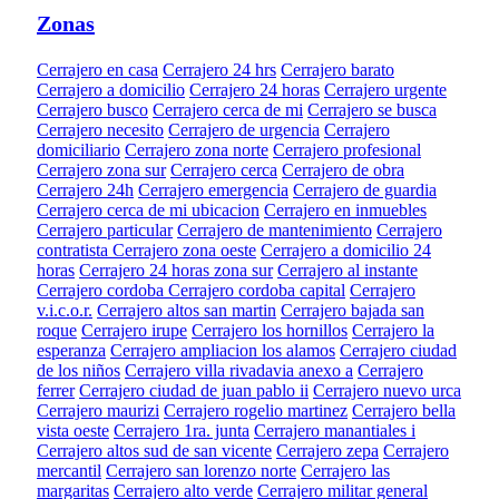
Zonas
Cerrajero en casa
Cerrajero 24 hrs
Cerrajero barato
Cerrajero a domicilio
Cerrajero 24 horas
Cerrajero urgente
Cerrajero busco
Cerrajero cerca de mi
Cerrajero se busca
Cerrajero necesito
Cerrajero de urgencia
Cerrajero
domiciliario
Cerrajero zona norte
Cerrajero profesional
Cerrajero zona sur
Cerrajero cerca
Cerrajero de obra
Cerrajero 24h
Cerrajero emergencia
Cerrajero de guardia
Cerrajero cerca de mi ubicacion
Cerrajero en inmuebles
Cerrajero particular
Cerrajero de mantenimiento
Cerrajero
contratista
Cerrajero zona oeste
Cerrajero a domicilio 24
horas
Cerrajero 24 horas zona sur
Cerrajero al instante
Cerrajero cordoba
Cerrajero cordoba capital
Cerrajero
v.i.c.o.r.
Cerrajero altos san martin
Cerrajero bajada san
roque
Cerrajero irupe
Cerrajero los hornillos
Cerrajero la
esperanza
Cerrajero ampliacion los alamos
Cerrajero ciudad
de los niños
Cerrajero villa rivadavia anexo a
Cerrajero
ferrer
Cerrajero ciudad de juan pablo ii
Cerrajero nuevo urca
Cerrajero maurizi
Cerrajero rogelio martinez
Cerrajero bella
vista oeste
Cerrajero 1ra. junta
Cerrajero manantiales i
Cerrajero altos sud de san vicente
Cerrajero zepa
Cerrajero
mercantil
Cerrajero san lorenzo norte
Cerrajero las
margaritas
Cerrajero alto verde
Cerrajero militar general