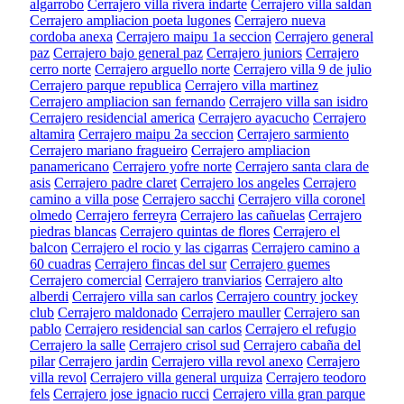
algarrobo
Cerrajero villa rivera indarte
Cerrajero villa saldan
Cerrajero ampliacion poeta lugones
Cerrajero nueva
cordoba anexa
Cerrajero maipu 1a seccion
Cerrajero general
paz
Cerrajero bajo general paz
Cerrajero juniors
Cerrajero
cerro norte
Cerrajero arguello norte
Cerrajero villa 9 de julio
Cerrajero parque republica
Cerrajero villa martinez
Cerrajero ampliacion san fernando
Cerrajero villa san isidro
Cerrajero residencial america
Cerrajero ayacucho
Cerrajero
altamira
Cerrajero maipu 2a seccion
Cerrajero sarmiento
Cerrajero mariano fragueiro
Cerrajero ampliacion
panamericano
Cerrajero yofre norte
Cerrajero santa clara de
asis
Cerrajero padre claret
Cerrajero los angeles
Cerrajero
camino a villa pose
Cerrajero sacchi
Cerrajero villa coronel
olmedo
Cerrajero ferreyra
Cerrajero las cañuelas
Cerrajero
piedras blancas
Cerrajero quintas de flores
Cerrajero el
balcon
Cerrajero el rocio y las cigarras
Cerrajero camino a
60 cuadras
Cerrajero fincas del sur
Cerrajero guemes
Cerrajero comercial
Cerrajero tranviarios
Cerrajero alto
alberdi
Cerrajero villa san carlos
Cerrajero country jockey
club
Cerrajero maldonado
Cerrajero mauller
Cerrajero san
pablo
Cerrajero residencial san carlos
Cerrajero el refugio
Cerrajero la salle
Cerrajero crisol sud
Cerrajero cabaña del
pilar
Cerrajero jardin
Cerrajero villa revol anexo
Cerrajero
villa revol
Cerrajero villa general urquiza
Cerrajero teodoro
fels
Cerrajero jose ignacio rucci
Cerrajero villa gran parque