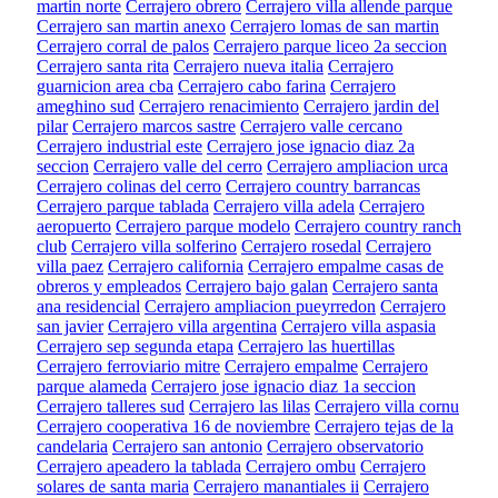
martin norte
Cerrajero obrero
Cerrajero villa allende parque
Cerrajero san martin anexo
Cerrajero lomas de san martin
Cerrajero corral de palos
Cerrajero parque liceo 2a seccion
Cerrajero santa rita
Cerrajero nueva italia
Cerrajero
guarnicion area cba
Cerrajero cabo farina
Cerrajero
ameghino sud
Cerrajero renacimiento
Cerrajero jardin del
pilar
Cerrajero marcos sastre
Cerrajero valle cercano
Cerrajero industrial este
Cerrajero jose ignacio diaz 2a
seccion
Cerrajero valle del cerro
Cerrajero ampliacion urca
Cerrajero colinas del cerro
Cerrajero country barrancas
Cerrajero parque tablada
Cerrajero villa adela
Cerrajero
aeropuerto
Cerrajero parque modelo
Cerrajero country ranch
club
Cerrajero villa solferino
Cerrajero rosedal
Cerrajero
villa paez
Cerrajero california
Cerrajero empalme casas de
obreros y empleados
Cerrajero bajo galan
Cerrajero santa
ana residencial
Cerrajero ampliacion pueyrredon
Cerrajero
san javier
Cerrajero villa argentina
Cerrajero villa aspasia
Cerrajero sep segunda etapa
Cerrajero las huertillas
Cerrajero ferroviario mitre
Cerrajero empalme
Cerrajero
parque alameda
Cerrajero jose ignacio diaz 1a seccion
Cerrajero talleres sud
Cerrajero las lilas
Cerrajero villa cornu
Cerrajero cooperativa 16 de noviembre
Cerrajero tejas de la
candelaria
Cerrajero san antonio
Cerrajero observatorio
Cerrajero apeadero la tablada
Cerrajero ombu
Cerrajero
solares de santa maria
Cerrajero manantiales ii
Cerrajero