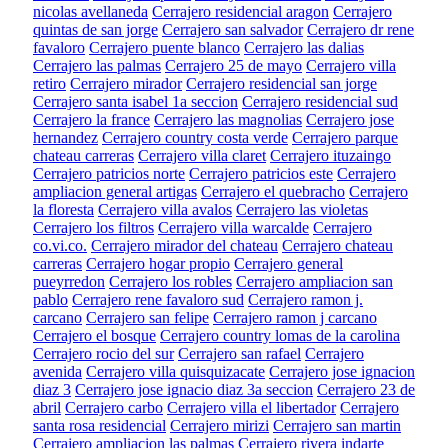
nicolas avellaneda
Cerrajero residencial aragon
Cerrajero
quintas de san jorge
Cerrajero san salvador
Cerrajero dr rene
favaloro
Cerrajero puente blanco
Cerrajero las dalias
Cerrajero las palmas
Cerrajero 25 de mayo
Cerrajero villa
retiro
Cerrajero mirador
Cerrajero residencial san jorge
Cerrajero santa isabel 1a seccion
Cerrajero residencial sud
Cerrajero la france
Cerrajero las magnolias
Cerrajero jose
hernandez
Cerrajero country costa verde
Cerrajero parque
chateau carreras
Cerrajero villa claret
Cerrajero ituzaingo
Cerrajero patricios norte
Cerrajero patricios este
Cerrajero
ampliacion general artigas
Cerrajero el quebracho
Cerrajero
la floresta
Cerrajero villa avalos
Cerrajero las violetas
Cerrajero los filtros
Cerrajero villa warcalde
Cerrajero
co.vi.co.
Cerrajero mirador del chateau
Cerrajero chateau
carreras
Cerrajero hogar propio
Cerrajero general
pueyrredon
Cerrajero los robles
Cerrajero ampliacion san
pablo
Cerrajero rene favaloro sud
Cerrajero ramon j.
carcano
Cerrajero san felipe
Cerrajero ramon j carcano
Cerrajero el bosque
Cerrajero country lomas de la carolina
Cerrajero rocio del sur
Cerrajero san rafael
Cerrajero
avenida
Cerrajero villa quisquizacate
Cerrajero jose ignacion
diaz 3
Cerrajero jose ignacio diaz 3a seccion
Cerrajero 23 de
abril
Cerrajero carbo
Cerrajero villa el libertador
Cerrajero
santa rosa residencial
Cerrajero mirizi
Cerrajero san martin
Cerrajero ampliacion las palmas
Cerrajero rivera indarte