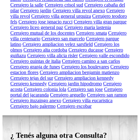
Cerrajero la salle
Cerrajero crisol sud
Cerrajero cabaña del
pilar
Cerrajero jardin
Cerrajero villa revol anexo
Cerrajero
villa revol
Cerrajero villa general urquiza
Cerrajero teodoro
fels
Cerrajero jose ignacio rucci
Cerrajero villa gran parque
Cerrajero liceo general paz
Cerrajero maria lastenia
Cerrajero mutual de los docentes
Cerrajero smata
Cerrajero
villa centenario
Cerrajero san marcelo
Cerrajero parque
latino
Cerrajero ampliacion velez sarsfield
Cerrajero los
olmos
Cerrajero alta cordoba
Cerrajero ducasse
Cerrajero
guiñazu
Cerrajero villa alicia risler
Cerrajero valle escondido
Cerrajero quintas de italia
Cerrajero camino a san carlos
Cerrajero granja de funes
Cerrajero los boulevares
Cerrajero
estacion flores
Cerrajero ampliacion benjamin matienzo
Cerrajero tejas del sur
Cerrajero ampliacion kennedy
Cerrajero kennedy
Cerrajero jardin hipodromo
Cerrajero
acosta
Cerrajero colonia lola
Cerrajero san jose
Cerrajero
portal del jacaranda
Cerrajero arguello
Cerrajero san ramon
Cerrajero ituzaingo anexo
Cerrajero villa eucaristica
Cerrajero bajo palermo
Cerrajero escobar
¿ Tenés alguna otra Consulta?