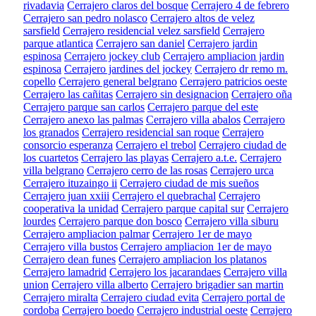
rivadavia
Cerrajero claros del bosque
Cerrajero 4 de febrero
Cerrajero san pedro nolasco
Cerrajero altos de velez
sarsfield
Cerrajero residencial velez sarsfield
Cerrajero
parque atlantica
Cerrajero san daniel
Cerrajero jardin
espinosa
Cerrajero jockey club
Cerrajero ampliacion jardin
espinosa
Cerrajero jardines del jockey
Cerrajero dr remo m.
copello
Cerrajero general belgrano
Cerrajero patricios oeste
Cerrajero las cañitas
Cerrajero sin designacion
Cerrajero oña
Cerrajero parque san carlos
Cerrajero parque del este
Cerrajero anexo las palmas
Cerrajero villa abalos
Cerrajero
los granados
Cerrajero residencial san roque
Cerrajero
consorcio esperanza
Cerrajero el trebol
Cerrajero ciudad de
los cuartetos
Cerrajero las playas
Cerrajero a.t.e.
Cerrajero
villa belgrano
Cerrajero cerro de las rosas
Cerrajero urca
Cerrajero ituzaingo ii
Cerrajero ciudad de mis sueños
Cerrajero juan xxiii
Cerrajero el quebrachal
Cerrajero
cooperativa la unidad
Cerrajero parque capital sur
Cerrajero
lourdes
Cerrajero parque don bosco
Cerrajero villa siburu
Cerrajero ampliacion palmar
Cerrajero 1er de mayo
Cerrajero villa bustos
Cerrajero ampliacion 1er de mayo
Cerrajero dean funes
Cerrajero ampliacion los platanos
Cerrajero lamadrid
Cerrajero los jacarandaes
Cerrajero villa
union
Cerrajero villa alberto
Cerrajero brigadier san martin
Cerrajero miralta
Cerrajero ciudad evita
Cerrajero portal de
cordoba
Cerrajero boedo
Cerrajero industrial oeste
Cerrajero