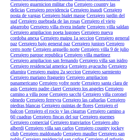
Cerrajero guarnicion militar cba
Cerrajero country las
delicias
Cerrajero providencia
Cerrajero inaudi
Cerrajero
posta de vargas
Cerrajero bialet masse
Cerrajero jardin del
sud
Cerrajero quebrada de las rosas
Cerrajero el viejo
algarrobo
Cerrajero villa rivera indarte
Cerrajero villa saldan
Cerrajero ampliacion poeta lugones
Cerrajero nueva
cordoba anexa
Cerrajero maipu 1a seccion
Cerrajero general
paz
Cerrajero bajo general paz
Cerrajero juniors
Cerrajero
cerro norte
Cerrajero arguello norte
Cerrajero villa 9 de julio
Cerrajero parque republica
Cerrajero villa martinez
Cerrajero ampliacion san fernando
Cerrajero villa san isidro
Cerrajero residencial america
Cerrajero ayacucho
Cerrajero
altamira
Cerrajero maipu 2a seccion
Cerrajero sarmiento
Cerrajero mariano fragueiro
Cerrajero ampliacion
panamericano
Cerrajero yofre norte
Cerrajero santa clara de
asis
Cerrajero padre claret
Cerrajero los angeles
Cerrajero
camino a villa pose
Cerrajero sacchi
Cerrajero villa coronel
olmedo
Cerrajero ferreyra
Cerrajero las cañuelas
Cerrajero
piedras blancas
Cerrajero quintas de flores
Cerrajero el
balcon
Cerrajero el rocio y las cigarras
Cerrajero camino a
60 cuadras
Cerrajero fincas del sur
Cerrajero guemes
Cerrajero comercial
Cerrajero tranviarios
Cerrajero alto
alberdi
Cerrajero villa san carlos
Cerrajero country jockey
club
Cerrajero maldonado
Cerrajero mauller
Cerrajero san
pablo
Cerrajero residencial san carlos
Cerrajero el refugio