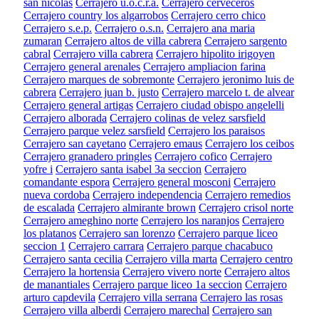
san nicolas
Cerrajero u.o.c.r.a.
Cerrajero cerveceros
Cerrajero country los algarrobos
Cerrajero cerro chico
Cerrajero s.e.p.
Cerrajero o.s.n.
Cerrajero ana maria
zumaran
Cerrajero altos de villa cabrera
Cerrajero sargento
cabral
Cerrajero villa cabrera
Cerrajero hipolito irigoyen
Cerrajero general arenales
Cerrajero ampliacion farina
Cerrajero marques de sobremonte
Cerrajero jeronimo luis de
cabrera
Cerrajero juan b. justo
Cerrajero marcelo t. de alvear
Cerrajero general artigas
Cerrajero ciudad obispo angelelli
Cerrajero alborada
Cerrajero colinas de velez sarsfield
Cerrajero parque velez sarsfield
Cerrajero los paraisos
Cerrajero san cayetano
Cerrajero emaus
Cerrajero los ceibos
Cerrajero granadero pringles
Cerrajero cofico
Cerrajero
yofre i
Cerrajero santa isabel 3a seccion
Cerrajero
comandante espora
Cerrajero general mosconi
Cerrajero
nueva cordoba
Cerrajero independencia
Cerrajero remedios
de escalada
Cerrajero almirante brown
Cerrajero crisol norte
Cerrajero ameghino norte
Cerrajero los naranjos
Cerrajero
los platanos
Cerrajero san lorenzo
Cerrajero parque liceo
seccion 1
Cerrajero carrara
Cerrajero parque chacabuco
Cerrajero santa cecilia
Cerrajero villa marta
Cerrajero centro
Cerrajero la hortensia
Cerrajero vivero norte
Cerrajero altos
de manantiales
Cerrajero parque liceo 1a seccion
Cerrajero
arturo capdevila
Cerrajero villa serrana
Cerrajero las rosas
Cerrajero villa alberdi
Cerrajero marechal
Cerrajero san