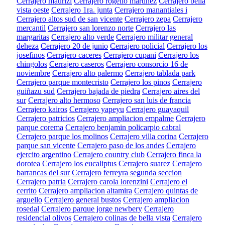
Cerrajero maurizi
Cerrajero rogelio martinez
Cerrajero bella
vista oeste
Cerrajero 1ra. junta
Cerrajero manantiales i
Cerrajero altos sud de san vicente
Cerrajero zepa
Cerrajero
mercantil
Cerrajero san lorenzo norte
Cerrajero las
margaritas
Cerrajero alto verde
Cerrajero militar general
deheza
Cerrajero 20 de junio
Cerrajero policial
Cerrajero los
josefinos
Cerrajero caceres
Cerrajero cupani
Cerrajero los
chingolos
Cerrajero caseros
Cerrajero consorcio 16 de
noviembre
Cerrajero alto palermo
Cerrajero tablada park
Cerrajero parque montecristo
Cerrajero los pinos
Cerrajero
guiñazu sud
Cerrajero bajada de piedra
Cerrajero aires del
sur
Cerrajero alto hermoso
Cerrajero san luis de francia
Cerrajero kairos
Cerrajero yapeyu
Cerrajero guayaquil
Cerrajero patricios
Cerrajero ampliacion empalme
Cerrajero
parque corema
Cerrajero benjamin policarpio cabral
Cerrajero parque los molinos
Cerrajero villa corina
Cerrajero
parque san vicente
Cerrajero paso de los andes
Cerrajero
ejercito argentino
Cerrajero country club
Cerrajero finca la
dorotea
Cerrajero los eucaliptus
Cerrajero suarez
Cerrajero
barrancas del sur
Cerrajero ferreyra segunda seccion
Cerrajero patria
Cerrajero carola lorenzini
Cerrajero el
cerrito
Cerrajero ampliacion altamira
Cerrajero quintas de
arguello
Cerrajero general bustos
Cerrajero ampliacion
rosedal
Cerrajero parque jorge newbery
Cerrajero
residencial olivos
Cerrajero colinas de bella vista
Cerrajero