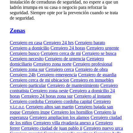
instalación de cerraduras de seguridad, no espere a que un
ladrón irrumpa en su casa o negocio para reforzar la
seguridad. Siempre opte por la prevención cuando se trata
de seguridad.
Zonas
Cerrajero en casa
Cerrajero 24 hrs
Cerrajero barato
Cerrajero a domicilio
Cerrajero 24 horas
Cerrajero urgente
Cerrajero busco
Cerrajero cerca de mi
Cerrajero se busca
Cerrajero necesito
Cerrajero de urgencia
Cerrajero
domiciliario
Cerrajero zona norte
Cerrajero profesional
Cerrajero zona sur
Cerrajero cerca
Cerrajero de obra
Cerrajero 24h
Cerrajero emergencia
Cerrajero de guardia
Cerrajero cerca de mi ubicacion
Cerrajero en inmuebles
Cerrajero particular
Cerrajero de mantenimiento
Cerrajero
contratista
Cerrajero zona oeste
Cerrajero a domicilio 24
horas
Cerrajero 24 horas zona sur
Cerrajero al instante
Cerrajero cordoba
Cerrajero cordoba capital
Cerrajero
v.i.c.o.r.
Cerrajero altos san martin
Cerrajero bajada san
roque
Cerrajero irupe
Cerrajero los hornillos
Cerrajero la
esperanza
Cerrajero ampliacion los alamos
Cerrajero ciudad
de los niños
Cerrajero villa rivadavia anexo a
Cerrajero
ferrer
Cerrajero ciudad de juan pablo ii
Cerrajero nuevo urca