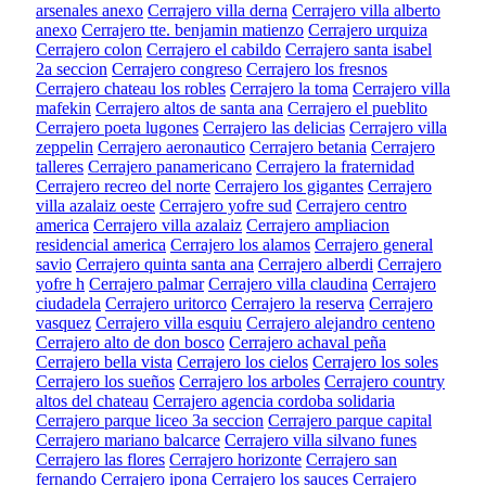
arsenales anexo
Cerrajero villa derna
Cerrajero villa alberto
anexo
Cerrajero tte. benjamin matienzo
Cerrajero urquiza
Cerrajero colon
Cerrajero el cabildo
Cerrajero santa isabel
2a seccion
Cerrajero congreso
Cerrajero los fresnos
Cerrajero chateau los robles
Cerrajero la toma
Cerrajero villa
mafekin
Cerrajero altos de santa ana
Cerrajero el pueblito
Cerrajero poeta lugones
Cerrajero las delicias
Cerrajero villa
zeppelin
Cerrajero aeronautico
Cerrajero betania
Cerrajero
talleres
Cerrajero panamericano
Cerrajero la fraternidad
Cerrajero recreo del norte
Cerrajero los gigantes
Cerrajero
villa azalaiz oeste
Cerrajero yofre sud
Cerrajero centro
america
Cerrajero villa azalaiz
Cerrajero ampliacion
residencial america
Cerrajero los alamos
Cerrajero general
savio
Cerrajero quinta santa ana
Cerrajero alberdi
Cerrajero
yofre h
Cerrajero palmar
Cerrajero villa claudina
Cerrajero
ciudadela
Cerrajero uritorco
Cerrajero la reserva
Cerrajero
vasquez
Cerrajero villa esquiu
Cerrajero alejandro centeno
Cerrajero alto de don bosco
Cerrajero achaval peña
Cerrajero bella vista
Cerrajero los cielos
Cerrajero los soles
Cerrajero los sueños
Cerrajero los arboles
Cerrajero country
altos del chateau
Cerrajero agencia cordoba solidaria
Cerrajero parque liceo 3a seccion
Cerrajero parque capital
Cerrajero mariano balcarce
Cerrajero villa silvano funes
Cerrajero las flores
Cerrajero horizonte
Cerrajero san
fernando
Cerrajero ipona
Cerrajero los sauces
Cerrajero