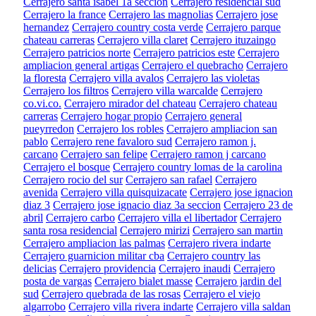
Cerrajero santa isabel 1a seccion
Cerrajero residencial sud
Cerrajero la france
Cerrajero las magnolias
Cerrajero jose
hernandez
Cerrajero country costa verde
Cerrajero parque
chateau carreras
Cerrajero villa claret
Cerrajero ituzaingo
Cerrajero patricios norte
Cerrajero patricios este
Cerrajero
ampliacion general artigas
Cerrajero el quebracho
Cerrajero
la floresta
Cerrajero villa avalos
Cerrajero las violetas
Cerrajero los filtros
Cerrajero villa warcalde
Cerrajero
co.vi.co.
Cerrajero mirador del chateau
Cerrajero chateau
carreras
Cerrajero hogar propio
Cerrajero general
pueyrredon
Cerrajero los robles
Cerrajero ampliacion san
pablo
Cerrajero rene favaloro sud
Cerrajero ramon j.
carcano
Cerrajero san felipe
Cerrajero ramon j carcano
Cerrajero el bosque
Cerrajero country lomas de la carolina
Cerrajero rocio del sur
Cerrajero san rafael
Cerrajero
avenida
Cerrajero villa quisquizacate
Cerrajero jose ignacion
diaz 3
Cerrajero jose ignacio diaz 3a seccion
Cerrajero 23 de
abril
Cerrajero carbo
Cerrajero villa el libertador
Cerrajero
santa rosa residencial
Cerrajero mirizi
Cerrajero san martin
Cerrajero ampliacion las palmas
Cerrajero rivera indarte
Cerrajero guarnicion militar cba
Cerrajero country las
delicias
Cerrajero providencia
Cerrajero inaudi
Cerrajero
posta de vargas
Cerrajero bialet masse
Cerrajero jardin del
sud
Cerrajero quebrada de las rosas
Cerrajero el viejo
algarrobo
Cerrajero villa rivera indarte
Cerrajero villa saldan