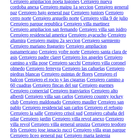
Cerrajero ampliacion poeta lugones
Cerrajero nueva
cordoba anexa
Cerrajero maipu 1a seccion
Cerrajero general
paz
Cerrajero bajo general paz
Cerrajero juniors
Cerrajero
cerro norte
Cerrajero arguello norte
Cerrajero villa 9 de julio
Cerrajero parque republica
Cerrajero villa martinez
Cerrajero ampliacion san fernando
Cerrajero villa san isidro
Cerrajero residencial america
Cerrajero ayacucho
Cerrajero
altamira
Cerrajero maipu 2a seccion
Cerrajero sarmiento
Cerrajero mariano fragueiro
Cerrajero ampliacion
panamericano
Cerrajero yofre norte
Cerrajero santa clara de
asis
Cerrajero padre claret
Cerrajero los angeles
Cerrajero
camino a villa pose
Cerrajero sacchi
Cerrajero villa coronel
olmedo
Cerrajero ferreyra
Cerrajero las cañuelas
Cerrajero
piedras blancas
Cerrajero quintas de flores
Cerrajero el
balcon
Cerrajero el rocio y las cigarras
Cerrajero camino a
60 cuadras
Cerrajero fincas del sur
Cerrajero guemes
Cerrajero comercial
Cerrajero tranviarios
Cerrajero alto
alberdi
Cerrajero villa san carlos
Cerrajero country jockey
club
Cerrajero maldonado
Cerrajero mauller
Cerrajero san
pablo
Cerrajero residencial san carlos
Cerrajero el refugio
Cerrajero la salle
Cerrajero crisol sud
Cerrajero cabaña del
pilar
Cerrajero jardin
Cerrajero villa revol anexo
Cerrajero
villa revol
Cerrajero villa general urquiza
Cerrajero teodoro
fels
Cerrajero jose ignacio rucci
Cerrajero villa gran parque
Cerrajero liceo general paz
Cerrajero maria lastenia