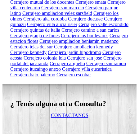
Cerrajero mutual de los docentes
Cerrajero smata
Cerrajero
villa centenario
Cerrajero san marcelo
Cerrajero parque
latino
Cerrajero ampliacion velez sarsfield
Cerrajero los
olmos
Cerrajero alta cordoba
Cerrajero ducasse
Cerrajero
guiñazu
Cerrajero villa alicia risler
Cerrajero valle escondido
Cerrajero quintas de italia
Cerrajero camino a san carlos
Cerrajero granja de funes
Cerrajero los boulevares
Cerrajero
estacion flores
Cerrajero ampliacion benjamin matienzo
Cerrajero tejas del sur
Cerrajero ampliacion kennedy
Cerrajero kennedy
Cerrajero jardin hipodromo
Cerrajero
acosta
Cerrajero colonia lola
Cerrajero san jose
Cerrajero
portal del jacaranda
Cerrajero arguello
Cerrajero san ramon
Cerrajero ituzaingo anexo
Cerrajero villa eucaristica
Cerrajero bajo palermo
Cerrajero escobar
¿ Tenés alguna otra Consulta?
CONTACTANOS