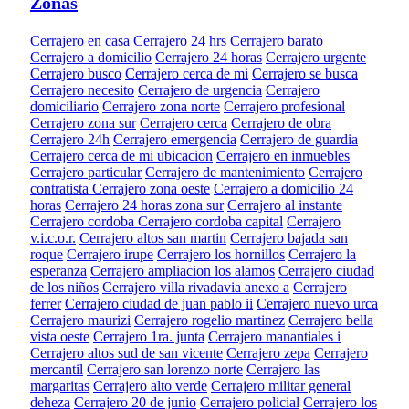
Zonas
Cerrajero en casa
Cerrajero 24 hrs
Cerrajero barato
Cerrajero a domicilio
Cerrajero 24 horas
Cerrajero urgente
Cerrajero busco
Cerrajero cerca de mi
Cerrajero se busca
Cerrajero necesito
Cerrajero de urgencia
Cerrajero
domiciliario
Cerrajero zona norte
Cerrajero profesional
Cerrajero zona sur
Cerrajero cerca
Cerrajero de obra
Cerrajero 24h
Cerrajero emergencia
Cerrajero de guardia
Cerrajero cerca de mi ubicacion
Cerrajero en inmuebles
Cerrajero particular
Cerrajero de mantenimiento
Cerrajero
contratista
Cerrajero zona oeste
Cerrajero a domicilio 24
horas
Cerrajero 24 horas zona sur
Cerrajero al instante
Cerrajero cordoba
Cerrajero cordoba capital
Cerrajero
v.i.c.o.r.
Cerrajero altos san martin
Cerrajero bajada san
roque
Cerrajero irupe
Cerrajero los hornillos
Cerrajero la
esperanza
Cerrajero ampliacion los alamos
Cerrajero ciudad
de los niños
Cerrajero villa rivadavia anexo a
Cerrajero
ferrer
Cerrajero ciudad de juan pablo ii
Cerrajero nuevo urca
Cerrajero maurizi
Cerrajero rogelio martinez
Cerrajero bella
vista oeste
Cerrajero 1ra. junta
Cerrajero manantiales i
Cerrajero altos sud de san vicente
Cerrajero zepa
Cerrajero
mercantil
Cerrajero san lorenzo norte
Cerrajero las
margaritas
Cerrajero alto verde
Cerrajero militar general
deheza
Cerrajero 20 de junio
Cerrajero policial
Cerrajero los