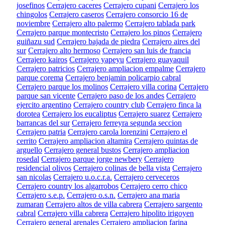
josefinos
Cerrajero caceres
Cerrajero cupani
Cerrajero los
chingolos
Cerrajero caseros
Cerrajero consorcio 16 de
noviembre
Cerrajero alto palermo
Cerrajero tablada park
Cerrajero parque montecristo
Cerrajero los pinos
Cerrajero
guiñazu sud
Cerrajero bajada de piedra
Cerrajero aires del
sur
Cerrajero alto hermoso
Cerrajero san luis de francia
Cerrajero kairos
Cerrajero yapeyu
Cerrajero guayaquil
Cerrajero patricios
Cerrajero ampliacion empalme
Cerrajero
parque corema
Cerrajero benjamin policarpio cabral
Cerrajero parque los molinos
Cerrajero villa corina
Cerrajero
parque san vicente
Cerrajero paso de los andes
Cerrajero
ejercito argentino
Cerrajero country club
Cerrajero finca la
dorotea
Cerrajero los eucaliptus
Cerrajero suarez
Cerrajero
barrancas del sur
Cerrajero ferreyra segunda seccion
Cerrajero patria
Cerrajero carola lorenzini
Cerrajero el
cerrito
Cerrajero ampliacion altamira
Cerrajero quintas de
arguello
Cerrajero general bustos
Cerrajero ampliacion
rosedal
Cerrajero parque jorge newbery
Cerrajero
residencial olivos
Cerrajero colinas de bella vista
Cerrajero
san nicolas
Cerrajero u.o.c.r.a.
Cerrajero cerveceros
Cerrajero country los algarrobos
Cerrajero cerro chico
Cerrajero s.e.p.
Cerrajero o.s.n.
Cerrajero ana maria
zumaran
Cerrajero altos de villa cabrera
Cerrajero sargento
cabral
Cerrajero villa cabrera
Cerrajero hipolito irigoyen
Cerrajero general arenales
Cerrajero ampliacion farina