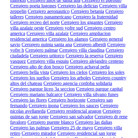
mafekin
Cerrajero altos de santa ana
Cerrajero el pueblito
Cerrajero poeta lugones
Cerrajero las delicias
Cerrajero villa
zeppelin
Cerrajero aeronautico
Cerrajero betania
Cerrajero
talleres
Cerrajero panamericano
Cerrajero la fraternidad
Cerrajero recreo del norte
Cerrajero los gigantes
Cerrajero
villa azalaiz oeste
Cerrajero yofre sud
Cerrajero centro
america
Cerrajero villa azalaiz
Cerrajero ampliacion
residencial america
Cerrajero los alamos
Cerrajero general
savio
Cerrajero quinta santa ana
Cerrajero alberdi
Cerrajero
yofre h
Cerrajero palmar
Cerrajero villa claudina
Cerrajero
ciudadela
Cerrajero uritorco
Cerrajero la reserva
Cerrajero
vasquez
Cerrajero villa esquiu
Cerrajero alejandro centeno
Cerrajero alto de don bosco
Cerrajero achaval peña
Cerrajero bella vista
Cerrajero los cielos
Cerrajero los soles
Cerrajero los sueños
Cerrajero los arboles
Cerrajero country
altos del chateau
Cerrajero agencia cordoba solidaria
Cerrajero parque liceo 3a seccion
Cerrajero parque capital
Cerrajero mariano balcarce
Cerrajero villa silvano funes
Cerrajero las flores
Cerrajero horizonte
Cerrajero san
fernando
Cerrajero ipona
Cerrajero los sauces
Cerrajero
nicolas avellaneda
Cerrajero residencial aragon
Cerrajero
quintas de san jorge
Cerrajero san salvador
Cerrajero dr rene
favaloro
Cerrajero puente blanco
Cerrajero las dalias
Cerrajero las palmas
Cerrajero 25 de mayo
Cerrajero villa
retiro
Cerrajero mirador
Cerrajero residencial san jorge