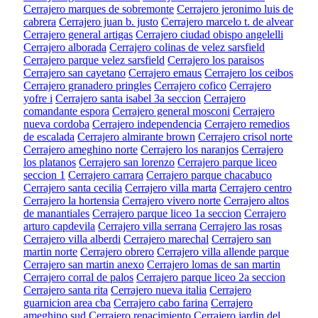
Cerrajero marques de sobremonte
Cerrajero jeronimo luis de
cabrera
Cerrajero juan b. justo
Cerrajero marcelo t. de alvear
Cerrajero general artigas
Cerrajero ciudad obispo angelelli
Cerrajero alborada
Cerrajero colinas de velez sarsfield
Cerrajero parque velez sarsfield
Cerrajero los paraisos
Cerrajero san cayetano
Cerrajero emaus
Cerrajero los ceibos
Cerrajero granadero pringles
Cerrajero cofico
Cerrajero
yofre i
Cerrajero santa isabel 3a seccion
Cerrajero
comandante espora
Cerrajero general mosconi
Cerrajero
nueva cordoba
Cerrajero independencia
Cerrajero remedios
de escalada
Cerrajero almirante brown
Cerrajero crisol norte
Cerrajero ameghino norte
Cerrajero los naranjos
Cerrajero
los platanos
Cerrajero san lorenzo
Cerrajero parque liceo
seccion 1
Cerrajero carrara
Cerrajero parque chacabuco
Cerrajero santa cecilia
Cerrajero villa marta
Cerrajero centro
Cerrajero la hortensia
Cerrajero vivero norte
Cerrajero altos
de manantiales
Cerrajero parque liceo 1a seccion
Cerrajero
arturo capdevila
Cerrajero villa serrana
Cerrajero las rosas
Cerrajero villa alberdi
Cerrajero marechal
Cerrajero san
martin norte
Cerrajero obrero
Cerrajero villa allende parque
Cerrajero san martin anexo
Cerrajero lomas de san martin
Cerrajero corral de palos
Cerrajero parque liceo 2a seccion
Cerrajero santa rita
Cerrajero nueva italia
Cerrajero
guarnicion area cba
Cerrajero cabo farina
Cerrajero
ameghino sud
Cerrajero renacimiento
Cerrajero jardin del