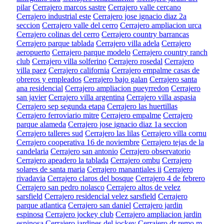
pilar
Cerrajero marcos sastre
Cerrajero valle cercano
Cerrajero industrial este
Cerrajero jose ignacio diaz 2a
seccion
Cerrajero valle del cerro
Cerrajero ampliacion urca
Cerrajero colinas del cerro
Cerrajero country barrancas
Cerrajero parque tablada
Cerrajero villa adela
Cerrajero
aeropuerto
Cerrajero parque modelo
Cerrajero country ranch
club
Cerrajero villa solferino
Cerrajero rosedal
Cerrajero
villa paez
Cerrajero california
Cerrajero empalme casas de
obreros y empleados
Cerrajero bajo galan
Cerrajero santa
ana residencial
Cerrajero ampliacion pueyrredon
Cerrajero
san javier
Cerrajero villa argentina
Cerrajero villa aspasia
Cerrajero sep segunda etapa
Cerrajero las huertillas
Cerrajero ferroviario mitre
Cerrajero empalme
Cerrajero
parque alameda
Cerrajero jose ignacio diaz 1a seccion
Cerrajero talleres sud
Cerrajero las lilas
Cerrajero villa cornu
Cerrajero cooperativa 16 de noviembre
Cerrajero tejas de la
candelaria
Cerrajero san antonio
Cerrajero observatorio
Cerrajero apeadero la tablada
Cerrajero ombu
Cerrajero
solares de santa maria
Cerrajero manantiales ii
Cerrajero
rivadavia
Cerrajero claros del bosque
Cerrajero 4 de febrero
Cerrajero san pedro nolasco
Cerrajero altos de velez
sarsfield
Cerrajero residencial velez sarsfield
Cerrajero
parque atlantica
Cerrajero san daniel
Cerrajero jardin
espinosa
Cerrajero jockey club
Cerrajero ampliacion jardin
espinosa
Cerrajero jardines del jockey
Cerrajero dr remo m.