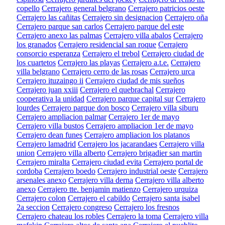
copello
Cerrajero general belgrano
Cerrajero patricios oeste
Cerrajero las cañitas
Cerrajero sin designacion
Cerrajero oña
Cerrajero parque san carlos
Cerrajero parque del este
Cerrajero anexo las palmas
Cerrajero villa abalos
Cerrajero
los granados
Cerrajero residencial san roque
Cerrajero
consorcio esperanza
Cerrajero el trebol
Cerrajero ciudad de
los cuartetos
Cerrajero las playas
Cerrajero a.t.e.
Cerrajero
villa belgrano
Cerrajero cerro de las rosas
Cerrajero urca
Cerrajero ituzaingo ii
Cerrajero ciudad de mis sueños
Cerrajero juan xxiii
Cerrajero el quebrachal
Cerrajero
cooperativa la unidad
Cerrajero parque capital sur
Cerrajero
lourdes
Cerrajero parque don bosco
Cerrajero villa siburu
Cerrajero ampliacion palmar
Cerrajero 1er de mayo
Cerrajero villa bustos
Cerrajero ampliacion 1er de mayo
Cerrajero dean funes
Cerrajero ampliacion los platanos
Cerrajero lamadrid
Cerrajero los jacarandaes
Cerrajero villa
union
Cerrajero villa alberto
Cerrajero brigadier san martin
Cerrajero miralta
Cerrajero ciudad evita
Cerrajero portal de
cordoba
Cerrajero boedo
Cerrajero industrial oeste
Cerrajero
arsenales anexo
Cerrajero villa derna
Cerrajero villa alberto
anexo
Cerrajero tte. benjamin matienzo
Cerrajero urquiza
Cerrajero colon
Cerrajero el cabildo
Cerrajero santa isabel
2a seccion
Cerrajero congreso
Cerrajero los fresnos
Cerrajero chateau los robles
Cerrajero la toma
Cerrajero villa