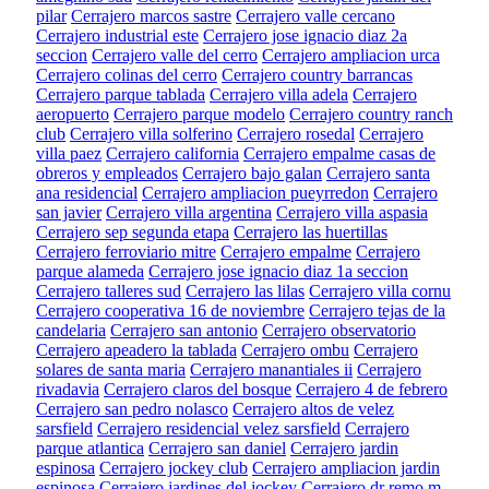
pilar
Cerrajero marcos sastre
Cerrajero valle cercano
Cerrajero industrial este
Cerrajero jose ignacio diaz 2a
seccion
Cerrajero valle del cerro
Cerrajero ampliacion urca
Cerrajero colinas del cerro
Cerrajero country barrancas
Cerrajero parque tablada
Cerrajero villa adela
Cerrajero
aeropuerto
Cerrajero parque modelo
Cerrajero country ranch
club
Cerrajero villa solferino
Cerrajero rosedal
Cerrajero
villa paez
Cerrajero california
Cerrajero empalme casas de
obreros y empleados
Cerrajero bajo galan
Cerrajero santa
ana residencial
Cerrajero ampliacion pueyrredon
Cerrajero
san javier
Cerrajero villa argentina
Cerrajero villa aspasia
Cerrajero sep segunda etapa
Cerrajero las huertillas
Cerrajero ferroviario mitre
Cerrajero empalme
Cerrajero
parque alameda
Cerrajero jose ignacio diaz 1a seccion
Cerrajero talleres sud
Cerrajero las lilas
Cerrajero villa cornu
Cerrajero cooperativa 16 de noviembre
Cerrajero tejas de la
candelaria
Cerrajero san antonio
Cerrajero observatorio
Cerrajero apeadero la tablada
Cerrajero ombu
Cerrajero
solares de santa maria
Cerrajero manantiales ii
Cerrajero
rivadavia
Cerrajero claros del bosque
Cerrajero 4 de febrero
Cerrajero san pedro nolasco
Cerrajero altos de velez
sarsfield
Cerrajero residencial velez sarsfield
Cerrajero
parque atlantica
Cerrajero san daniel
Cerrajero jardin
espinosa
Cerrajero jockey club
Cerrajero ampliacion jardin
espinosa
Cerrajero jardines del jockey
Cerrajero dr remo m.