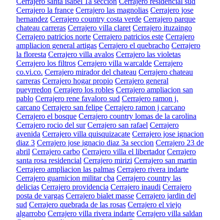
Cerrajero santa isabel 1a seccion
Cerrajero residencial sud
Cerrajero la france
Cerrajero las magnolias
Cerrajero jose
hernandez
Cerrajero country costa verde
Cerrajero parque
chateau carreras
Cerrajero villa claret
Cerrajero ituzaingo
Cerrajero patricios norte
Cerrajero patricios este
Cerrajero
ampliacion general artigas
Cerrajero el quebracho
Cerrajero
la floresta
Cerrajero villa avalos
Cerrajero las violetas
Cerrajero los filtros
Cerrajero villa warcalde
Cerrajero
co.vi.co.
Cerrajero mirador del chateau
Cerrajero chateau
carreras
Cerrajero hogar propio
Cerrajero general
pueyrredon
Cerrajero los robles
Cerrajero ampliacion san
pablo
Cerrajero rene favaloro sud
Cerrajero ramon j.
carcano
Cerrajero san felipe
Cerrajero ramon j carcano
Cerrajero el bosque
Cerrajero country lomas de la carolina
Cerrajero rocio del sur
Cerrajero san rafael
Cerrajero
avenida
Cerrajero villa quisquizacate
Cerrajero jose ignacion
diaz 3
Cerrajero jose ignacio diaz 3a seccion
Cerrajero 23 de
abril
Cerrajero carbo
Cerrajero villa el libertador
Cerrajero
santa rosa residencial
Cerrajero mirizi
Cerrajero san martin
Cerrajero ampliacion las palmas
Cerrajero rivera indarte
Cerrajero guarnicion militar cba
Cerrajero country las
delicias
Cerrajero providencia
Cerrajero inaudi
Cerrajero
posta de vargas
Cerrajero bialet masse
Cerrajero jardin del
sud
Cerrajero quebrada de las rosas
Cerrajero el viejo
algarrobo
Cerrajero villa rivera indarte
Cerrajero villa saldan