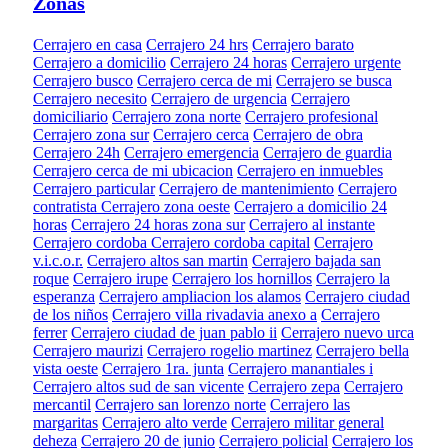
Zonas
Cerrajero en casa
Cerrajero 24 hrs
Cerrajero barato
Cerrajero a domicilio
Cerrajero 24 horas
Cerrajero urgente
Cerrajero busco
Cerrajero cerca de mi
Cerrajero se busca
Cerrajero necesito
Cerrajero de urgencia
Cerrajero
domiciliario
Cerrajero zona norte
Cerrajero profesional
Cerrajero zona sur
Cerrajero cerca
Cerrajero de obra
Cerrajero 24h
Cerrajero emergencia
Cerrajero de guardia
Cerrajero cerca de mi ubicacion
Cerrajero en inmuebles
Cerrajero particular
Cerrajero de mantenimiento
Cerrajero
contratista
Cerrajero zona oeste
Cerrajero a domicilio 24
horas
Cerrajero 24 horas zona sur
Cerrajero al instante
Cerrajero cordoba
Cerrajero cordoba capital
Cerrajero
v.i.c.o.r.
Cerrajero altos san martin
Cerrajero bajada san
roque
Cerrajero irupe
Cerrajero los hornillos
Cerrajero la
esperanza
Cerrajero ampliacion los alamos
Cerrajero ciudad
de los niños
Cerrajero villa rivadavia anexo a
Cerrajero
ferrer
Cerrajero ciudad de juan pablo ii
Cerrajero nuevo urca
Cerrajero maurizi
Cerrajero rogelio martinez
Cerrajero bella
vista oeste
Cerrajero 1ra. junta
Cerrajero manantiales i
Cerrajero altos sud de san vicente
Cerrajero zepa
Cerrajero
mercantil
Cerrajero san lorenzo norte
Cerrajero las
margaritas
Cerrajero alto verde
Cerrajero militar general
deheza
Cerrajero 20 de junio
Cerrajero policial
Cerrajero los