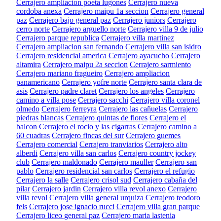
Cerrajero ampliacion poeta lugones
Cerrajero nueva
cordoba anexa
Cerrajero maipu 1a seccion
Cerrajero general
paz
Cerrajero bajo general paz
Cerrajero juniors
Cerrajero
cerro norte
Cerrajero arguello norte
Cerrajero villa 9 de julio
Cerrajero parque republica
Cerrajero villa martinez
Cerrajero ampliacion san fernando
Cerrajero villa san isidro
Cerrajero residencial america
Cerrajero ayacucho
Cerrajero
altamira
Cerrajero maipu 2a seccion
Cerrajero sarmiento
Cerrajero mariano fragueiro
Cerrajero ampliacion
panamericano
Cerrajero yofre norte
Cerrajero santa clara de
asis
Cerrajero padre claret
Cerrajero los angeles
Cerrajero
camino a villa pose
Cerrajero sacchi
Cerrajero villa coronel
olmedo
Cerrajero ferreyra
Cerrajero las cañuelas
Cerrajero
piedras blancas
Cerrajero quintas de flores
Cerrajero el
balcon
Cerrajero el rocio y las cigarras
Cerrajero camino a
60 cuadras
Cerrajero fincas del sur
Cerrajero guemes
Cerrajero comercial
Cerrajero tranviarios
Cerrajero alto
alberdi
Cerrajero villa san carlos
Cerrajero country jockey
club
Cerrajero maldonado
Cerrajero mauller
Cerrajero san
pablo
Cerrajero residencial san carlos
Cerrajero el refugio
Cerrajero la salle
Cerrajero crisol sud
Cerrajero cabaña del
pilar
Cerrajero jardin
Cerrajero villa revol anexo
Cerrajero
villa revol
Cerrajero villa general urquiza
Cerrajero teodoro
fels
Cerrajero jose ignacio rucci
Cerrajero villa gran parque
Cerrajero liceo general paz
Cerrajero maria lastenia