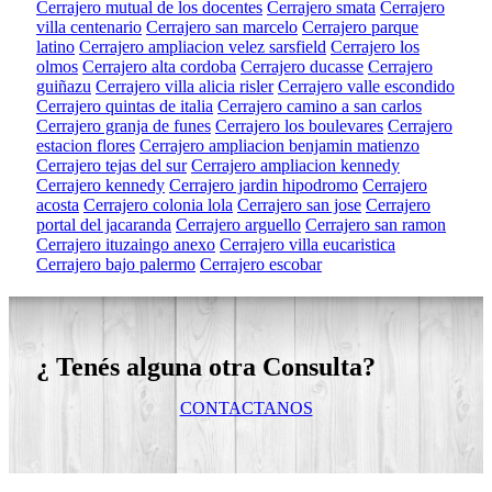
Cerrajero mutual de los docentes
Cerrajero smata
Cerrajero
villa centenario
Cerrajero san marcelo
Cerrajero parque
latino
Cerrajero ampliacion velez sarsfield
Cerrajero los
olmos
Cerrajero alta cordoba
Cerrajero ducasse
Cerrajero
guiñazu
Cerrajero villa alicia risler
Cerrajero valle escondido
Cerrajero quintas de italia
Cerrajero camino a san carlos
Cerrajero granja de funes
Cerrajero los boulevares
Cerrajero
estacion flores
Cerrajero ampliacion benjamin matienzo
Cerrajero tejas del sur
Cerrajero ampliacion kennedy
Cerrajero kennedy
Cerrajero jardin hipodromo
Cerrajero
acosta
Cerrajero colonia lola
Cerrajero san jose
Cerrajero
portal del jacaranda
Cerrajero arguello
Cerrajero san ramon
Cerrajero ituzaingo anexo
Cerrajero villa eucaristica
Cerrajero bajo palermo
Cerrajero escobar
¿ Tenés alguna otra Consulta?
CONTACTANOS