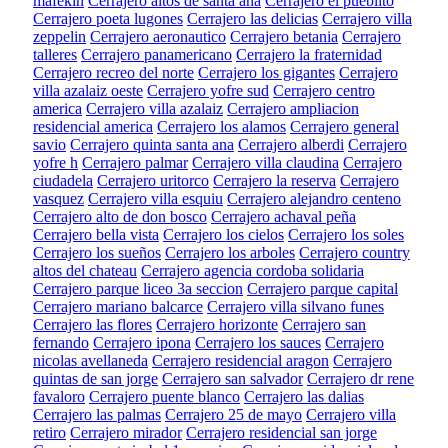
mafekin
Cerrajero altos de santa ana
Cerrajero el pueblito
Cerrajero poeta lugones
Cerrajero las delicias
Cerrajero villa
zeppelin
Cerrajero aeronautico
Cerrajero betania
Cerrajero
talleres
Cerrajero panamericano
Cerrajero la fraternidad
Cerrajero recreo del norte
Cerrajero los gigantes
Cerrajero
villa azalaiz oeste
Cerrajero yofre sud
Cerrajero centro
america
Cerrajero villa azalaiz
Cerrajero ampliacion
residencial america
Cerrajero los alamos
Cerrajero general
savio
Cerrajero quinta santa ana
Cerrajero alberdi
Cerrajero
yofre h
Cerrajero palmar
Cerrajero villa claudina
Cerrajero
ciudadela
Cerrajero uritorco
Cerrajero la reserva
Cerrajero
vasquez
Cerrajero villa esquiu
Cerrajero alejandro centeno
Cerrajero alto de don bosco
Cerrajero achaval peña
Cerrajero bella vista
Cerrajero los cielos
Cerrajero los soles
Cerrajero los sueños
Cerrajero los arboles
Cerrajero country
altos del chateau
Cerrajero agencia cordoba solidaria
Cerrajero parque liceo 3a seccion
Cerrajero parque capital
Cerrajero mariano balcarce
Cerrajero villa silvano funes
Cerrajero las flores
Cerrajero horizonte
Cerrajero san
fernando
Cerrajero ipona
Cerrajero los sauces
Cerrajero
nicolas avellaneda
Cerrajero residencial aragon
Cerrajero
quintas de san jorge
Cerrajero san salvador
Cerrajero dr rene
favaloro
Cerrajero puente blanco
Cerrajero las dalias
Cerrajero las palmas
Cerrajero 25 de mayo
Cerrajero villa
retiro
Cerrajero mirador
Cerrajero residencial san jorge