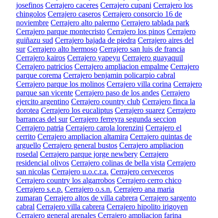
josefinos
Cerrajero caceres
Cerrajero cupani
Cerrajero los
chingolos
Cerrajero caseros
Cerrajero consorcio 16 de
noviembre
Cerrajero alto palermo
Cerrajero tablada park
Cerrajero parque montecristo
Cerrajero los pinos
Cerrajero
guiñazu sud
Cerrajero bajada de piedra
Cerrajero aires del
sur
Cerrajero alto hermoso
Cerrajero san luis de francia
Cerrajero kairos
Cerrajero yapeyu
Cerrajero guayaquil
Cerrajero patricios
Cerrajero ampliacion empalme
Cerrajero
parque corema
Cerrajero benjamin policarpio cabral
Cerrajero parque los molinos
Cerrajero villa corina
Cerrajero
parque san vicente
Cerrajero paso de los andes
Cerrajero
ejercito argentino
Cerrajero country club
Cerrajero finca la
dorotea
Cerrajero los eucaliptus
Cerrajero suarez
Cerrajero
barrancas del sur
Cerrajero ferreyra segunda seccion
Cerrajero patria
Cerrajero carola lorenzini
Cerrajero el
cerrito
Cerrajero ampliacion altamira
Cerrajero quintas de
arguello
Cerrajero general bustos
Cerrajero ampliacion
rosedal
Cerrajero parque jorge newbery
Cerrajero
residencial olivos
Cerrajero colinas de bella vista
Cerrajero
san nicolas
Cerrajero u.o.c.r.a.
Cerrajero cerveceros
Cerrajero country los algarrobos
Cerrajero cerro chico
Cerrajero s.e.p.
Cerrajero o.s.n.
Cerrajero ana maria
zumaran
Cerrajero altos de villa cabrera
Cerrajero sargento
cabral
Cerrajero villa cabrera
Cerrajero hipolito irigoyen
Cerrajero general arenales
Cerrajero ampliacion farina