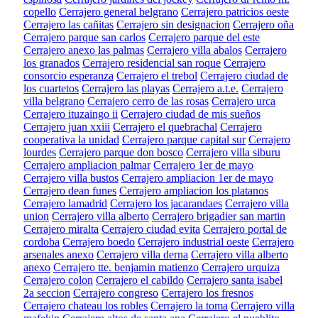
copello
Cerrajero general belgrano
Cerrajero patricios oeste
Cerrajero las cañitas
Cerrajero sin designacion
Cerrajero oña
Cerrajero parque san carlos
Cerrajero parque del este
Cerrajero anexo las palmas
Cerrajero villa abalos
Cerrajero
los granados
Cerrajero residencial san roque
Cerrajero
consorcio esperanza
Cerrajero el trebol
Cerrajero ciudad de
los cuartetos
Cerrajero las playas
Cerrajero a.t.e.
Cerrajero
villa belgrano
Cerrajero cerro de las rosas
Cerrajero urca
Cerrajero ituzaingo ii
Cerrajero ciudad de mis sueños
Cerrajero juan xxiii
Cerrajero el quebrachal
Cerrajero
cooperativa la unidad
Cerrajero parque capital sur
Cerrajero
lourdes
Cerrajero parque don bosco
Cerrajero villa siburu
Cerrajero ampliacion palmar
Cerrajero 1er de mayo
Cerrajero villa bustos
Cerrajero ampliacion 1er de mayo
Cerrajero dean funes
Cerrajero ampliacion los platanos
Cerrajero lamadrid
Cerrajero los jacarandaes
Cerrajero villa
union
Cerrajero villa alberto
Cerrajero brigadier san martin
Cerrajero miralta
Cerrajero ciudad evita
Cerrajero portal de
cordoba
Cerrajero boedo
Cerrajero industrial oeste
Cerrajero
arsenales anexo
Cerrajero villa derna
Cerrajero villa alberto
anexo
Cerrajero tte. benjamin matienzo
Cerrajero urquiza
Cerrajero colon
Cerrajero el cabildo
Cerrajero santa isabel
2a seccion
Cerrajero congreso
Cerrajero los fresnos
Cerrajero chateau los robles
Cerrajero la toma
Cerrajero villa