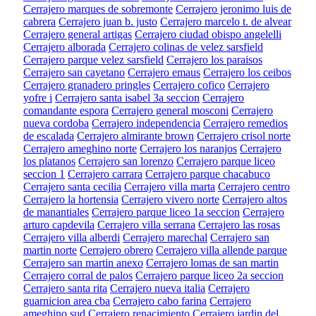
Cerrajero marques de sobremonte
Cerrajero jeronimo luis de
cabrera
Cerrajero juan b. justo
Cerrajero marcelo t. de alvear
Cerrajero general artigas
Cerrajero ciudad obispo angelelli
Cerrajero alborada
Cerrajero colinas de velez sarsfield
Cerrajero parque velez sarsfield
Cerrajero los paraisos
Cerrajero san cayetano
Cerrajero emaus
Cerrajero los ceibos
Cerrajero granadero pringles
Cerrajero cofico
Cerrajero
yofre i
Cerrajero santa isabel 3a seccion
Cerrajero
comandante espora
Cerrajero general mosconi
Cerrajero
nueva cordoba
Cerrajero independencia
Cerrajero remedios
de escalada
Cerrajero almirante brown
Cerrajero crisol norte
Cerrajero ameghino norte
Cerrajero los naranjos
Cerrajero
los platanos
Cerrajero san lorenzo
Cerrajero parque liceo
seccion 1
Cerrajero carrara
Cerrajero parque chacabuco
Cerrajero santa cecilia
Cerrajero villa marta
Cerrajero centro
Cerrajero la hortensia
Cerrajero vivero norte
Cerrajero altos
de manantiales
Cerrajero parque liceo 1a seccion
Cerrajero
arturo capdevila
Cerrajero villa serrana
Cerrajero las rosas
Cerrajero villa alberdi
Cerrajero marechal
Cerrajero san
martin norte
Cerrajero obrero
Cerrajero villa allende parque
Cerrajero san martin anexo
Cerrajero lomas de san martin
Cerrajero corral de palos
Cerrajero parque liceo 2a seccion
Cerrajero santa rita
Cerrajero nueva italia
Cerrajero
guarnicion area cba
Cerrajero cabo farina
Cerrajero
ameghino sud
Cerrajero renacimiento
Cerrajero jardin del