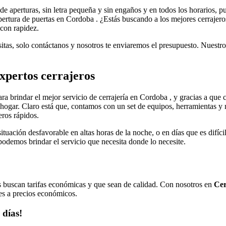
de aperturas, sin letra pequeña y sin engaños y en todos los horarios, p
 apertura de puertas en Cordoba . ¿Estás buscando a los mejores cerraje
 con rapidez.
sitas, solo contáctanos y nosotros te enviaremos el presupuesto. Nuestro
xpertos cerrajeros
ra brindar el mejor servicio de cerrajería en Cordoba , y gracias a que
hogar. Claro está que, contamos con un set de equipos, herramientas y 
eros rápidos.
situación desfavorable en altas horas de la noche, o en días que es difíc
podemos brindar el servicio que necesita donde lo necesite.
tes buscan tarifas económicas y que sean de calidad. Con nosotros en
Ce
tes a precios económicos.
 días!