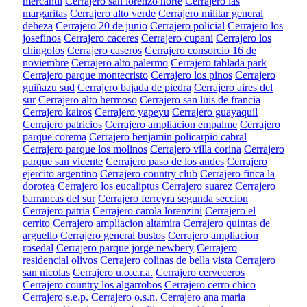
mercantil
Cerrajero san lorenzo norte
Cerrajero las
margaritas
Cerrajero alto verde
Cerrajero militar general
deheza
Cerrajero 20 de junio
Cerrajero policial
Cerrajero los
josefinos
Cerrajero caceres
Cerrajero cupani
Cerrajero los
chingolos
Cerrajero caseros
Cerrajero consorcio 16 de
noviembre
Cerrajero alto palermo
Cerrajero tablada park
Cerrajero parque montecristo
Cerrajero los pinos
Cerrajero
guiñazu sud
Cerrajero bajada de piedra
Cerrajero aires del
sur
Cerrajero alto hermoso
Cerrajero san luis de francia
Cerrajero kairos
Cerrajero yapeyu
Cerrajero guayaquil
Cerrajero patricios
Cerrajero ampliacion empalme
Cerrajero
parque corema
Cerrajero benjamin policarpio cabral
Cerrajero parque los molinos
Cerrajero villa corina
Cerrajero
parque san vicente
Cerrajero paso de los andes
Cerrajero
ejercito argentino
Cerrajero country club
Cerrajero finca la
dorotea
Cerrajero los eucaliptus
Cerrajero suarez
Cerrajero
barrancas del sur
Cerrajero ferreyra segunda seccion
Cerrajero patria
Cerrajero carola lorenzini
Cerrajero el
cerrito
Cerrajero ampliacion altamira
Cerrajero quintas de
arguello
Cerrajero general bustos
Cerrajero ampliacion
rosedal
Cerrajero parque jorge newbery
Cerrajero
residencial olivos
Cerrajero colinas de bella vista
Cerrajero
san nicolas
Cerrajero u.o.c.r.a.
Cerrajero cerveceros
Cerrajero country los algarrobos
Cerrajero cerro chico
Cerrajero s.e.p.
Cerrajero o.s.n.
Cerrajero ana maria