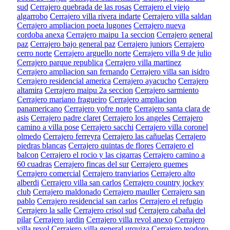
sud
Cerrajero quebrada de las rosas
Cerrajero el viejo
algarrobo
Cerrajero villa rivera indarte
Cerrajero villa saldan
Cerrajero ampliacion poeta lugones
Cerrajero nueva
cordoba anexa
Cerrajero maipu 1a seccion
Cerrajero general
paz
Cerrajero bajo general paz
Cerrajero juniors
Cerrajero
cerro norte
Cerrajero arguello norte
Cerrajero villa 9 de julio
Cerrajero parque republica
Cerrajero villa martinez
Cerrajero ampliacion san fernando
Cerrajero villa san isidro
Cerrajero residencial america
Cerrajero ayacucho
Cerrajero
altamira
Cerrajero maipu 2a seccion
Cerrajero sarmiento
Cerrajero mariano fragueiro
Cerrajero ampliacion
panamericano
Cerrajero yofre norte
Cerrajero santa clara de
asis
Cerrajero padre claret
Cerrajero los angeles
Cerrajero
camino a villa pose
Cerrajero sacchi
Cerrajero villa coronel
olmedo
Cerrajero ferreyra
Cerrajero las cañuelas
Cerrajero
piedras blancas
Cerrajero quintas de flores
Cerrajero el
balcon
Cerrajero el rocio y las cigarras
Cerrajero camino a
60 cuadras
Cerrajero fincas del sur
Cerrajero guemes
Cerrajero comercial
Cerrajero tranviarios
Cerrajero alto
alberdi
Cerrajero villa san carlos
Cerrajero country jockey
club
Cerrajero maldonado
Cerrajero mauller
Cerrajero san
pablo
Cerrajero residencial san carlos
Cerrajero el refugio
Cerrajero la salle
Cerrajero crisol sud
Cerrajero cabaña del
pilar
Cerrajero jardin
Cerrajero villa revol anexo
Cerrajero
villa revol
Cerrajero villa general urquiza
Cerrajero teodoro