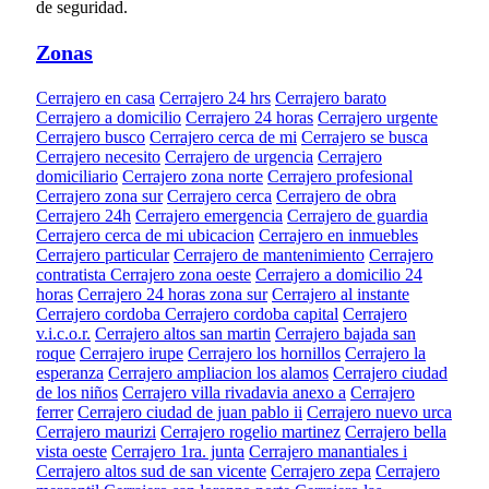
de seguridad.
Zonas
Cerrajero en casa
Cerrajero 24 hrs
Cerrajero barato
Cerrajero a domicilio
Cerrajero 24 horas
Cerrajero urgente
Cerrajero busco
Cerrajero cerca de mi
Cerrajero se busca
Cerrajero necesito
Cerrajero de urgencia
Cerrajero
domiciliario
Cerrajero zona norte
Cerrajero profesional
Cerrajero zona sur
Cerrajero cerca
Cerrajero de obra
Cerrajero 24h
Cerrajero emergencia
Cerrajero de guardia
Cerrajero cerca de mi ubicacion
Cerrajero en inmuebles
Cerrajero particular
Cerrajero de mantenimiento
Cerrajero
contratista
Cerrajero zona oeste
Cerrajero a domicilio 24
horas
Cerrajero 24 horas zona sur
Cerrajero al instante
Cerrajero cordoba
Cerrajero cordoba capital
Cerrajero
v.i.c.o.r.
Cerrajero altos san martin
Cerrajero bajada san
roque
Cerrajero irupe
Cerrajero los hornillos
Cerrajero la
esperanza
Cerrajero ampliacion los alamos
Cerrajero ciudad
de los niños
Cerrajero villa rivadavia anexo a
Cerrajero
ferrer
Cerrajero ciudad de juan pablo ii
Cerrajero nuevo urca
Cerrajero maurizi
Cerrajero rogelio martinez
Cerrajero bella
vista oeste
Cerrajero 1ra. junta
Cerrajero manantiales i
Cerrajero altos sud de san vicente
Cerrajero zepa
Cerrajero