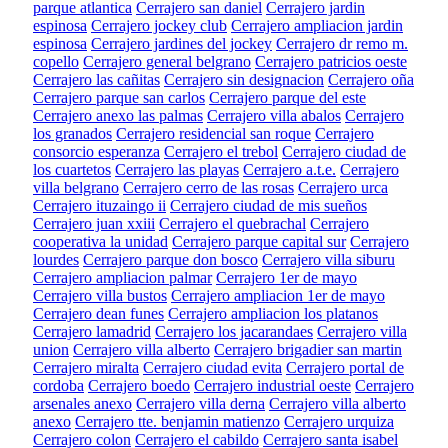
parque atlantica
Cerrajero san daniel
Cerrajero jardin
espinosa
Cerrajero jockey club
Cerrajero ampliacion jardin
espinosa
Cerrajero jardines del jockey
Cerrajero dr remo m.
copello
Cerrajero general belgrano
Cerrajero patricios oeste
Cerrajero las cañitas
Cerrajero sin designacion
Cerrajero oña
Cerrajero parque san carlos
Cerrajero parque del este
Cerrajero anexo las palmas
Cerrajero villa abalos
Cerrajero
los granados
Cerrajero residencial san roque
Cerrajero
consorcio esperanza
Cerrajero el trebol
Cerrajero ciudad de
los cuartetos
Cerrajero las playas
Cerrajero a.t.e.
Cerrajero
villa belgrano
Cerrajero cerro de las rosas
Cerrajero urca
Cerrajero ituzaingo ii
Cerrajero ciudad de mis sueños
Cerrajero juan xxiii
Cerrajero el quebrachal
Cerrajero
cooperativa la unidad
Cerrajero parque capital sur
Cerrajero
lourdes
Cerrajero parque don bosco
Cerrajero villa siburu
Cerrajero ampliacion palmar
Cerrajero 1er de mayo
Cerrajero villa bustos
Cerrajero ampliacion 1er de mayo
Cerrajero dean funes
Cerrajero ampliacion los platanos
Cerrajero lamadrid
Cerrajero los jacarandaes
Cerrajero villa
union
Cerrajero villa alberto
Cerrajero brigadier san martin
Cerrajero miralta
Cerrajero ciudad evita
Cerrajero portal de
cordoba
Cerrajero boedo
Cerrajero industrial oeste
Cerrajero
arsenales anexo
Cerrajero villa derna
Cerrajero villa alberto
anexo
Cerrajero tte. benjamin matienzo
Cerrajero urquiza
Cerrajero colon
Cerrajero el cabildo
Cerrajero santa isabel