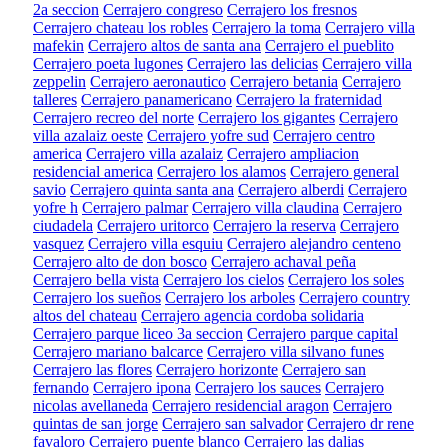
2a seccion
Cerrajero congreso
Cerrajero los fresnos
Cerrajero chateau los robles
Cerrajero la toma
Cerrajero villa
mafekin
Cerrajero altos de santa ana
Cerrajero el pueblito
Cerrajero poeta lugones
Cerrajero las delicias
Cerrajero villa
zeppelin
Cerrajero aeronautico
Cerrajero betania
Cerrajero
talleres
Cerrajero panamericano
Cerrajero la fraternidad
Cerrajero recreo del norte
Cerrajero los gigantes
Cerrajero
villa azalaiz oeste
Cerrajero yofre sud
Cerrajero centro
america
Cerrajero villa azalaiz
Cerrajero ampliacion
residencial america
Cerrajero los alamos
Cerrajero general
savio
Cerrajero quinta santa ana
Cerrajero alberdi
Cerrajero
yofre h
Cerrajero palmar
Cerrajero villa claudina
Cerrajero
ciudadela
Cerrajero uritorco
Cerrajero la reserva
Cerrajero
vasquez
Cerrajero villa esquiu
Cerrajero alejandro centeno
Cerrajero alto de don bosco
Cerrajero achaval peña
Cerrajero bella vista
Cerrajero los cielos
Cerrajero los soles
Cerrajero los sueños
Cerrajero los arboles
Cerrajero country
altos del chateau
Cerrajero agencia cordoba solidaria
Cerrajero parque liceo 3a seccion
Cerrajero parque capital
Cerrajero mariano balcarce
Cerrajero villa silvano funes
Cerrajero las flores
Cerrajero horizonte
Cerrajero san
fernando
Cerrajero ipona
Cerrajero los sauces
Cerrajero
nicolas avellaneda
Cerrajero residencial aragon
Cerrajero
quintas de san jorge
Cerrajero san salvador
Cerrajero dr rene
favaloro
Cerrajero puente blanco
Cerrajero las dalias