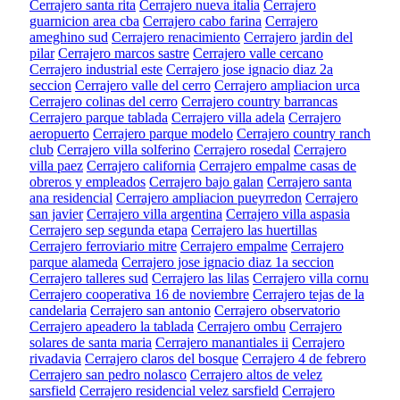
Cerrajero santa rita
Cerrajero nueva italia
Cerrajero
guarnicion area cba
Cerrajero cabo farina
Cerrajero
ameghino sud
Cerrajero renacimiento
Cerrajero jardin del
pilar
Cerrajero marcos sastre
Cerrajero valle cercano
Cerrajero industrial este
Cerrajero jose ignacio diaz 2a
seccion
Cerrajero valle del cerro
Cerrajero ampliacion urca
Cerrajero colinas del cerro
Cerrajero country barrancas
Cerrajero parque tablada
Cerrajero villa adela
Cerrajero
aeropuerto
Cerrajero parque modelo
Cerrajero country ranch
club
Cerrajero villa solferino
Cerrajero rosedal
Cerrajero
villa paez
Cerrajero california
Cerrajero empalme casas de
obreros y empleados
Cerrajero bajo galan
Cerrajero santa
ana residencial
Cerrajero ampliacion pueyrredon
Cerrajero
san javier
Cerrajero villa argentina
Cerrajero villa aspasia
Cerrajero sep segunda etapa
Cerrajero las huertillas
Cerrajero ferroviario mitre
Cerrajero empalme
Cerrajero
parque alameda
Cerrajero jose ignacio diaz 1a seccion
Cerrajero talleres sud
Cerrajero las lilas
Cerrajero villa cornu
Cerrajero cooperativa 16 de noviembre
Cerrajero tejas de la
candelaria
Cerrajero san antonio
Cerrajero observatorio
Cerrajero apeadero la tablada
Cerrajero ombu
Cerrajero
solares de santa maria
Cerrajero manantiales ii
Cerrajero
rivadavia
Cerrajero claros del bosque
Cerrajero 4 de febrero
Cerrajero san pedro nolasco
Cerrajero altos de velez
sarsfield
Cerrajero residencial velez sarsfield
Cerrajero