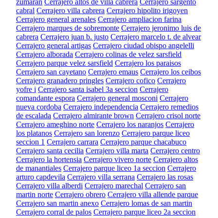
zumaran
Cerrajero altos de villa cabrera
Cerrajero sargento
cabral
Cerrajero villa cabrera
Cerrajero hipolito irigoyen
Cerrajero general arenales
Cerrajero ampliacion farina
Cerrajero marques de sobremonte
Cerrajero jeronimo luis de
cabrera
Cerrajero juan b. justo
Cerrajero marcelo t. de alvear
Cerrajero general artigas
Cerrajero ciudad obispo angelelli
Cerrajero alborada
Cerrajero colinas de velez sarsfield
Cerrajero parque velez sarsfield
Cerrajero los paraisos
Cerrajero san cayetano
Cerrajero emaus
Cerrajero los ceibos
Cerrajero granadero pringles
Cerrajero cofico
Cerrajero
yofre i
Cerrajero santa isabel 3a seccion
Cerrajero
comandante espora
Cerrajero general mosconi
Cerrajero
nueva cordoba
Cerrajero independencia
Cerrajero remedios
de escalada
Cerrajero almirante brown
Cerrajero crisol norte
Cerrajero ameghino norte
Cerrajero los naranjos
Cerrajero
los platanos
Cerrajero san lorenzo
Cerrajero parque liceo
seccion 1
Cerrajero carrara
Cerrajero parque chacabuco
Cerrajero santa cecilia
Cerrajero villa marta
Cerrajero centro
Cerrajero la hortensia
Cerrajero vivero norte
Cerrajero altos
de manantiales
Cerrajero parque liceo 1a seccion
Cerrajero
arturo capdevila
Cerrajero villa serrana
Cerrajero las rosas
Cerrajero villa alberdi
Cerrajero marechal
Cerrajero san
martin norte
Cerrajero obrero
Cerrajero villa allende parque
Cerrajero san martin anexo
Cerrajero lomas de san martin
Cerrajero corral de palos
Cerrajero parque liceo 2a seccion