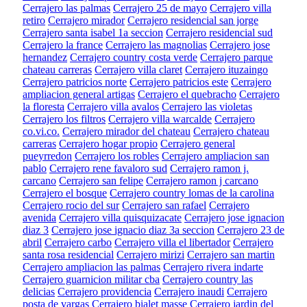
Cerrajero las palmas
Cerrajero 25 de mayo
Cerrajero villa
retiro
Cerrajero mirador
Cerrajero residencial san jorge
Cerrajero santa isabel 1a seccion
Cerrajero residencial sud
Cerrajero la france
Cerrajero las magnolias
Cerrajero jose
hernandez
Cerrajero country costa verde
Cerrajero parque
chateau carreras
Cerrajero villa claret
Cerrajero ituzaingo
Cerrajero patricios norte
Cerrajero patricios este
Cerrajero
ampliacion general artigas
Cerrajero el quebracho
Cerrajero
la floresta
Cerrajero villa avalos
Cerrajero las violetas
Cerrajero los filtros
Cerrajero villa warcalde
Cerrajero
co.vi.co.
Cerrajero mirador del chateau
Cerrajero chateau
carreras
Cerrajero hogar propio
Cerrajero general
pueyrredon
Cerrajero los robles
Cerrajero ampliacion san
pablo
Cerrajero rene favaloro sud
Cerrajero ramon j.
carcano
Cerrajero san felipe
Cerrajero ramon j carcano
Cerrajero el bosque
Cerrajero country lomas de la carolina
Cerrajero rocio del sur
Cerrajero san rafael
Cerrajero
avenida
Cerrajero villa quisquizacate
Cerrajero jose ignacion
diaz 3
Cerrajero jose ignacio diaz 3a seccion
Cerrajero 23 de
abril
Cerrajero carbo
Cerrajero villa el libertador
Cerrajero
santa rosa residencial
Cerrajero mirizi
Cerrajero san martin
Cerrajero ampliacion las palmas
Cerrajero rivera indarte
Cerrajero guarnicion militar cba
Cerrajero country las
delicias
Cerrajero providencia
Cerrajero inaudi
Cerrajero
posta de vargas
Cerrajero bialet masse
Cerrajero jardin del