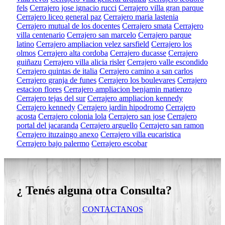
fels
Cerrajero jose ignacio rucci
Cerrajero villa gran parque
Cerrajero liceo general paz
Cerrajero maria lastenia
Cerrajero mutual de los docentes
Cerrajero smata
Cerrajero
villa centenario
Cerrajero san marcelo
Cerrajero parque
latino
Cerrajero ampliacion velez sarsfield
Cerrajero los
olmos
Cerrajero alta cordoba
Cerrajero ducasse
Cerrajero
guiñazu
Cerrajero villa alicia risler
Cerrajero valle escondido
Cerrajero quintas de italia
Cerrajero camino a san carlos
Cerrajero granja de funes
Cerrajero los boulevares
Cerrajero
estacion flores
Cerrajero ampliacion benjamin matienzo
Cerrajero tejas del sur
Cerrajero ampliacion kennedy
Cerrajero kennedy
Cerrajero jardin hipodromo
Cerrajero
acosta
Cerrajero colonia lola
Cerrajero san jose
Cerrajero
portal del jacaranda
Cerrajero arguello
Cerrajero san ramon
Cerrajero ituzaingo anexo
Cerrajero villa eucaristica
Cerrajero bajo palermo
Cerrajero escobar
¿ Tenés alguna otra Consulta?
CONTACTANOS