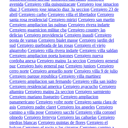
avenida
Cerrajero villa quisquizacate
Cerrajero jose ignacion
diaz 3
Cerrajero jose ignacio diaz 3a seccion
Cerrajero 23 de
abril
Cerrajero carbo
Cerrajero villa el libertador
Cerrajero
santa rosa residencial
Cerrajero mirizi
Cerrajero san martin
Cerrajero ampliacion las palmas
Cerrajero rivera indarte
Cerrajero guarnicion militar cba
Cerrajero country las
delicias
Cerrajero providencia
Cerrajero inaudi
Cerrajero
posta de vargas
Cerrajero bialet masse
Cerrajero jardin del
sud
Cerrajero quebrada de las rosas
Cerrajero el viejo
algarrobo
Cerrajero villa rivera indarte
Cerrajero villa saldan
Cerrajero ampliacion poeta lugones
Cerrajero nueva
cordoba anexa
Cerrajero maipu 1a seccion
Cerrajero general
paz
Cerrajero bajo general paz
Cerrajero juniors
Cerrajero
cerro norte
Cerrajero arguello norte
Cerrajero villa 9 de julio
Cerrajero parque republica
Cerrajero villa martinez
Cerrajero ampliacion san fernando
Cerrajero villa san isidro
Cerrajero residencial america
Cerrajero ayacucho
Cerrajero
altamira
Cerrajero maipu 2a seccion
Cerrajero sarmiento
Cerrajero mariano fragueiro
Cerrajero ampliacion
panamericano
Cerrajero yofre norte
Cerrajero santa clara de
asis
Cerrajero padre claret
Cerrajero los angeles
Cerrajero
camino a villa pose
Cerrajero sacchi
Cerrajero villa coronel
olmedo
Cerrajero ferreyra
Cerrajero las cañuelas
Cerrajero
piedras blancas
Cerrajero quintas de flores
Cerrajero el
balcon
Cerrajero el rocio y las cigarras
Cerrajero camino a