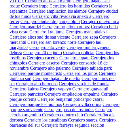
v.i.c.o.r.
Cerrajero altos san martin
Cerrajero bajada san
roque
Cerrajero irupe
Cerrajero los hornillos
Cerrajero la
esperanza
Cerrajero ampliacion los alamos
Cerrajero ciudad
de los niños
Cerrajero villa rivadavia anexo a
Cerrajero
ferrer
Cerrajero ciudad de juan pablo ii
Cerrajero nuevo urca
Cerrajero maurizi
Cerrajero rogelio martinez
Cerrajero bella
vista oeste
Cerrajero 1ra. junta
Cerrajero manantiales i
Cerrajero altos sud de san vicente
Cerrajero zepa
Cerrajero
mercantil
Cerrajero san lorenzo norte
Cerrajero las
margaritas
Cerrajero alto verde
Cerrajero militar general
deheza
Cerrajero 20 de junio
Cerrajero policial
Cerrajero los
josefinos
Cerrajero caceres
Cerrajero cupani
Cerrajero los
chingolos
Cerrajero caseros
Cerrajero consorcio 16 de
noviembre
Cerrajero alto palermo
Cerrajero tablada park
Cerrajero parque montecristo
Cerrajero los pinos
Cerrajero
guiñazu sud
Cerrajero bajada de piedra
Cerrajero aires del
sur
Cerrajero alto hermoso
Cerrajero san luis de francia
Cerrajero kairos
Cerrajero yapeyu
Cerrajero guayaquil
Cerrajero patricios
Cerrajero ampliacion empalme
Cerrajero
parque corema
Cerrajero benjamin policarpio cabral
Cerrajero parque los molinos
Cerrajero villa corina
Cerrajero
parque san vicente
Cerrajero paso de los andes
Cerrajero
ejercito argentino
Cerrajero country club
Cerrajero finca la
dorotea
Cerrajero los eucaliptus
Cerrajero suarez
Cerrajero
barrancas del sur
Cerrajero ferreyra segunda seccion