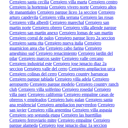
Cerrajero santa cecilia
Cerrajero villa marta
Cerrajero centro
Cerrajero la hortensia
Cerrajero vivero norte
Cerrajero altos
de manantiales
Cerrajero parque liceo 1a seccion
Cerrajero
arturo capdevila
Cerrajero villa serrana
Cerrajero las rosas
Cerrajero villa alberdi
Cerrajero marechal
Cerrajero san
martin norte
Cerrajero obrero
Cerrajero villa allende parque
Cerrajero san martin anexo
Cerrajero lomas de san martin
Cerrajero corral de palos
Cerrajero parque liceo 2a seccion
Cerrajero santa rita
Cerrajero nueva italia
Cerrajero
guarnicion area cba
Cerrajero cabo farina
Cerrajero
ameghino sud
Cerrajero renacimiento
Cerrajero jardin del
pilar
Cerrajero marcos sastre
Cerrajero valle cercano
Cerrajero industrial este
Cerrajero jose ignacio diaz 2a
seccion
Cerrajero valle del cerro
Cerrajero ampliacion urca
Cerrajero colinas del cerro
Cerrajero country barrancas
Cerrajero parque tablada
Cerrajero villa adela
Cerrajero
aeropuerto
Cerrajero parque modelo
Cerrajero country ranch
club
Cerrajero villa solferino
Cerrajero rosedal
Cerrajero
villa paez
Cerrajero california
Cerrajero empalme casas de
obreros y empleados
Cerrajero bajo galan
Cerrajero santa
ana residencial
Cerrajero ampliacion pueyrredon
Cerrajero
san javier
Cerrajero villa argentina
Cerrajero villa aspasia
Cerrajero sep segunda etapa
Cerrajero las huertillas
Cerrajero ferroviario mitre
Cerrajero empalme
Cerrajero
parque alameda
Cerrajero jose ignacio diaz 1a seccion