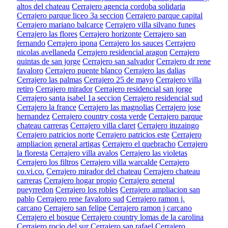
altos del chateau
Cerrajero agencia cordoba solidaria
Cerrajero parque liceo 3a seccion
Cerrajero parque capital
Cerrajero mariano balcarce
Cerrajero villa silvano funes
Cerrajero las flores
Cerrajero horizonte
Cerrajero san
fernando
Cerrajero ipona
Cerrajero los sauces
Cerrajero
nicolas avellaneda
Cerrajero residencial aragon
Cerrajero
quintas de san jorge
Cerrajero san salvador
Cerrajero dr rene
favaloro
Cerrajero puente blanco
Cerrajero las dalias
Cerrajero las palmas
Cerrajero 25 de mayo
Cerrajero villa
retiro
Cerrajero mirador
Cerrajero residencial san jorge
Cerrajero santa isabel 1a seccion
Cerrajero residencial sud
Cerrajero la france
Cerrajero las magnolias
Cerrajero jose
hernandez
Cerrajero country costa verde
Cerrajero parque
chateau carreras
Cerrajero villa claret
Cerrajero ituzaingo
Cerrajero patricios norte
Cerrajero patricios este
Cerrajero
ampliacion general artigas
Cerrajero el quebracho
Cerrajero
la floresta
Cerrajero villa avalos
Cerrajero las violetas
Cerrajero los filtros
Cerrajero villa warcalde
Cerrajero
co.vi.co.
Cerrajero mirador del chateau
Cerrajero chateau
carreras
Cerrajero hogar propio
Cerrajero general
pueyrredon
Cerrajero los robles
Cerrajero ampliacion san
pablo
Cerrajero rene favaloro sud
Cerrajero ramon j.
carcano
Cerrajero san felipe
Cerrajero ramon j carcano
Cerrajero el bosque
Cerrajero country lomas de la carolina
Cerrajero rocio del sur
Cerrajero san rafael
Cerrajero