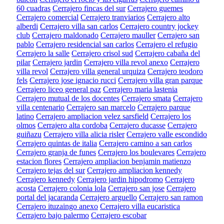
60 cuadras
Cerrajero fincas del sur
Cerrajero guemes
Cerrajero comercial
Cerrajero tranviarios
Cerrajero alto
alberdi
Cerrajero villa san carlos
Cerrajero country jockey
club
Cerrajero maldonado
Cerrajero mauller
Cerrajero san
pablo
Cerrajero residencial san carlos
Cerrajero el refugio
Cerrajero la salle
Cerrajero crisol sud
Cerrajero cabaña del
pilar
Cerrajero jardin
Cerrajero villa revol anexo
Cerrajero
villa revol
Cerrajero villa general urquiza
Cerrajero teodoro
fels
Cerrajero jose ignacio rucci
Cerrajero villa gran parque
Cerrajero liceo general paz
Cerrajero maria lastenia
Cerrajero mutual de los docentes
Cerrajero smata
Cerrajero
villa centenario
Cerrajero san marcelo
Cerrajero parque
latino
Cerrajero ampliacion velez sarsfield
Cerrajero los
olmos
Cerrajero alta cordoba
Cerrajero ducasse
Cerrajero
guiñazu
Cerrajero villa alicia risler
Cerrajero valle escondido
Cerrajero quintas de italia
Cerrajero camino a san carlos
Cerrajero granja de funes
Cerrajero los boulevares
Cerrajero
estacion flores
Cerrajero ampliacion benjamin matienzo
Cerrajero tejas del sur
Cerrajero ampliacion kennedy
Cerrajero kennedy
Cerrajero jardin hipodromo
Cerrajero
acosta
Cerrajero colonia lola
Cerrajero san jose
Cerrajero
portal del jacaranda
Cerrajero arguello
Cerrajero san ramon
Cerrajero ituzaingo anexo
Cerrajero villa eucaristica
Cerrajero bajo palermo
Cerrajero escobar