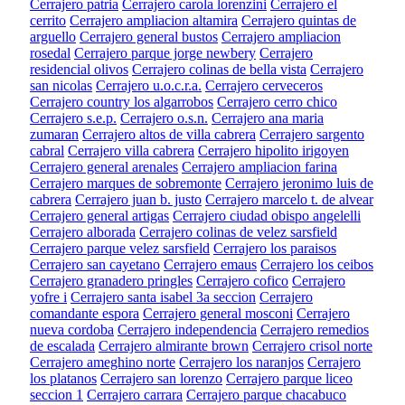
Cerrajero patria
Cerrajero carola lorenzini
Cerrajero el
cerrito
Cerrajero ampliacion altamira
Cerrajero quintas de
arguello
Cerrajero general bustos
Cerrajero ampliacion
rosedal
Cerrajero parque jorge newbery
Cerrajero
residencial olivos
Cerrajero colinas de bella vista
Cerrajero
san nicolas
Cerrajero u.o.c.r.a.
Cerrajero cerveceros
Cerrajero country los algarrobos
Cerrajero cerro chico
Cerrajero s.e.p.
Cerrajero o.s.n.
Cerrajero ana maria
zumaran
Cerrajero altos de villa cabrera
Cerrajero sargento
cabral
Cerrajero villa cabrera
Cerrajero hipolito irigoyen
Cerrajero general arenales
Cerrajero ampliacion farina
Cerrajero marques de sobremonte
Cerrajero jeronimo luis de
cabrera
Cerrajero juan b. justo
Cerrajero marcelo t. de alvear
Cerrajero general artigas
Cerrajero ciudad obispo angelelli
Cerrajero alborada
Cerrajero colinas de velez sarsfield
Cerrajero parque velez sarsfield
Cerrajero los paraisos
Cerrajero san cayetano
Cerrajero emaus
Cerrajero los ceibos
Cerrajero granadero pringles
Cerrajero cofico
Cerrajero
yofre i
Cerrajero santa isabel 3a seccion
Cerrajero
comandante espora
Cerrajero general mosconi
Cerrajero
nueva cordoba
Cerrajero independencia
Cerrajero remedios
de escalada
Cerrajero almirante brown
Cerrajero crisol norte
Cerrajero ameghino norte
Cerrajero los naranjos
Cerrajero
los platanos
Cerrajero san lorenzo
Cerrajero parque liceo
seccion 1
Cerrajero carrara
Cerrajero parque chacabuco