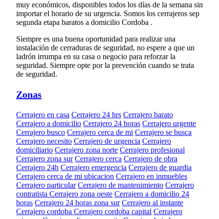
muy económicos, disponibles todos los días de la semana sin
importar el horario de su urgencia. Somos los cerrajeros sep
segunda etapa baratos a domicilio Cordoba .
Siempre es una buena oportunidad para realizar una
instalación de cerraduras de seguridad, no espere a que un
ladrón irrumpa en su casa o negocio para reforzar la
seguridad. Siempre opte por la prevención cuando se trata
de seguridad.
Zonas
Cerrajero en casa
Cerrajero 24 hrs
Cerrajero barato
Cerrajero a domicilio
Cerrajero 24 horas
Cerrajero urgente
Cerrajero busco
Cerrajero cerca de mi
Cerrajero se busca
Cerrajero necesito
Cerrajero de urgencia
Cerrajero
domiciliario
Cerrajero zona norte
Cerrajero profesional
Cerrajero zona sur
Cerrajero cerca
Cerrajero de obra
Cerrajero 24h
Cerrajero emergencia
Cerrajero de guardia
Cerrajero cerca de mi ubicacion
Cerrajero en inmuebles
Cerrajero particular
Cerrajero de mantenimiento
Cerrajero
contratista
Cerrajero zona oeste
Cerrajero a domicilio 24
horas
Cerrajero 24 horas zona sur
Cerrajero al instante
Cerrajero cordoba
Cerrajero cordoba capital
Cerrajero