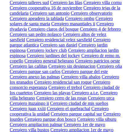
Cerrajero talleres sud
Cerrajero las lilas
Cerrajero villa cornu
Cerrajero cooperativa 16 de noviembre
Cerrajero tejas de la
candelaria
Cerrajero san antonio
Cerrajero observatorio
Cerrajero apeadero la tablada
Cerrajero ombu
Cerrajero
solares de santa maria
Cerrajero manantiales ii
Cerrajero
rivadavia
Cerrajero claros del bosque
Cerrajero 4 de febrero
Cerrajero san pedro nolasco
Cerrajero altos de velez
sarsfield
Cerrajero residencial velez sarsfield
Cerrajero
parque atlantica
Cerrajero san daniel
Cerrajero jardin
espinosa
Cerrajero jockey club
Cerrajero ampliacion jardin
espinosa
Cerrajero jardines del jockey
Cerrajero dr remo m.
copello
Cerrajero general belgrano
Cerrajero patricios oeste
Cerrajero las cañitas
Cerrajero sin designacion
Cerrajero oña
Cerrajero parque san carlos
Cerrajero parque del este
Cerrajero anexo las palmas
Cerrajero villa abalos
Cerrajero
los granados
Cerrajero residencial san roque
Cerrajero
consorcio esperanza
Cerrajero el trebol
Cerrajero ciudad de
los cuartetos
Cerrajero las playas
Cerrajero a.t.e.
Cerrajero
villa belgrano
Cerrajero cerro de las rosas
Cerrajero urca
Cerrajero ituzaingo ii
Cerrajero ciudad de mis sueños
Cerrajero juan xxiii
Cerrajero el quebrachal
Cerrajero
cooperativa la unidad
Cerrajero parque capital sur
Cerrajero
lourdes
Cerrajero parque don bosco
Cerrajero villa siburu
Cerrajero ampliacion palmar
Cerrajero 1er de mayo
Cerrajero villa bustos
Cerrajero ampliacion 1er de mayo