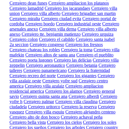
Cerrajero dean funes
Cerrajero ampliacion los platanos
Cerrajero lamadrid
Cerrajero los jacarandaes
Cerrajero villa
union
Cerrajero villa alberto
Cerrajero brigadier san martin
Cerrajero miralta
Cerrajero ciudad evita
Cerrajero portal de
cordoba
Cerrajero boedo
Cerrajero industrial oeste
Cerrajero
arsenales anexo
Cerrajero villa derna
Cerrajero villa alberto
anexo
Cerrajero tte. benjamin matienzo
Cerrajero urquiza
Cerrajero colon
Cerrajero el cabildo
Cerrajero santa isabel
2a seccion
Cerrajero congreso
Cerrajero los fresnos
Cerrajero chateau los robles
Cerrajero la toma
Cerrajero villa
mafekin
Cerrajero altos de santa ana
Cerrajero el pueblito
Cerrajero poeta lugones
Cerrajero las delicias
Cerrajero villa
zeppelin
Cerrajero aeronautico
Cerrajero betania
Cerrajero
talleres
Cerrajero panamericano
Cerrajero la fraternidad
Cerrajero recreo del norte
Cerrajero los gigantes
Cerrajero
villa azalaiz oeste
Cerrajero yofre sud
Cerrajero centro
america
Cerrajero villa azalaiz
Cerrajero ampliacion
residencial america
Cerrajero los alamos
Cerrajero general
savio
Cerrajero quinta santa ana
Cerrajero alberdi
Cerrajero
yofre h
Cerrajero palmar
Cerrajero villa claudina
Cerrajero
ciudadela
Cerrajero uritorco
Cerrajero la reserva
Cerrajero
vasquez
Cerrajero villa esquiu
Cerrajero alejandro centeno
Cerrajero alto de don bosco
Cerrajero achaval peña
Cerrajero bella vista
Cerrajero los cielos
Cerrajero los soles
Cerrajero los sueños
Cerrajero los arboles
Cerrajero country