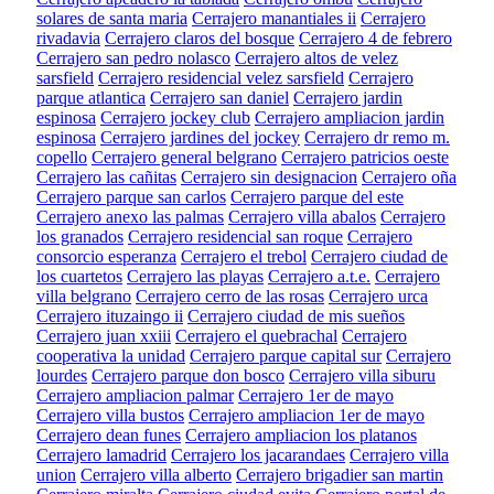
solares de santa maria
Cerrajero manantiales ii
Cerrajero
rivadavia
Cerrajero claros del bosque
Cerrajero 4 de febrero
Cerrajero san pedro nolasco
Cerrajero altos de velez
sarsfield
Cerrajero residencial velez sarsfield
Cerrajero
parque atlantica
Cerrajero san daniel
Cerrajero jardin
espinosa
Cerrajero jockey club
Cerrajero ampliacion jardin
espinosa
Cerrajero jardines del jockey
Cerrajero dr remo m.
copello
Cerrajero general belgrano
Cerrajero patricios oeste
Cerrajero las cañitas
Cerrajero sin designacion
Cerrajero oña
Cerrajero parque san carlos
Cerrajero parque del este
Cerrajero anexo las palmas
Cerrajero villa abalos
Cerrajero
los granados
Cerrajero residencial san roque
Cerrajero
consorcio esperanza
Cerrajero el trebol
Cerrajero ciudad de
los cuartetos
Cerrajero las playas
Cerrajero a.t.e.
Cerrajero
villa belgrano
Cerrajero cerro de las rosas
Cerrajero urca
Cerrajero ituzaingo ii
Cerrajero ciudad de mis sueños
Cerrajero juan xxiii
Cerrajero el quebrachal
Cerrajero
cooperativa la unidad
Cerrajero parque capital sur
Cerrajero
lourdes
Cerrajero parque don bosco
Cerrajero villa siburu
Cerrajero ampliacion palmar
Cerrajero 1er de mayo
Cerrajero villa bustos
Cerrajero ampliacion 1er de mayo
Cerrajero dean funes
Cerrajero ampliacion los platanos
Cerrajero lamadrid
Cerrajero los jacarandaes
Cerrajero villa
union
Cerrajero villa alberto
Cerrajero brigadier san martin