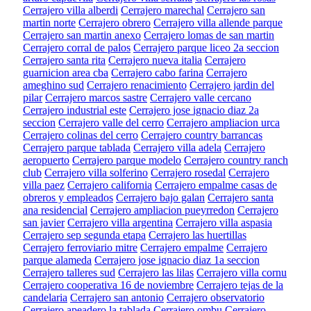
Cerrajero villa alberdi
Cerrajero marechal
Cerrajero san
martin norte
Cerrajero obrero
Cerrajero villa allende parque
Cerrajero san martin anexo
Cerrajero lomas de san martin
Cerrajero corral de palos
Cerrajero parque liceo 2a seccion
Cerrajero santa rita
Cerrajero nueva italia
Cerrajero
guarnicion area cba
Cerrajero cabo farina
Cerrajero
ameghino sud
Cerrajero renacimiento
Cerrajero jardin del
pilar
Cerrajero marcos sastre
Cerrajero valle cercano
Cerrajero industrial este
Cerrajero jose ignacio diaz 2a
seccion
Cerrajero valle del cerro
Cerrajero ampliacion urca
Cerrajero colinas del cerro
Cerrajero country barrancas
Cerrajero parque tablada
Cerrajero villa adela
Cerrajero
aeropuerto
Cerrajero parque modelo
Cerrajero country ranch
club
Cerrajero villa solferino
Cerrajero rosedal
Cerrajero
villa paez
Cerrajero california
Cerrajero empalme casas de
obreros y empleados
Cerrajero bajo galan
Cerrajero santa
ana residencial
Cerrajero ampliacion pueyrredon
Cerrajero
san javier
Cerrajero villa argentina
Cerrajero villa aspasia
Cerrajero sep segunda etapa
Cerrajero las huertillas
Cerrajero ferroviario mitre
Cerrajero empalme
Cerrajero
parque alameda
Cerrajero jose ignacio diaz 1a seccion
Cerrajero talleres sud
Cerrajero las lilas
Cerrajero villa cornu
Cerrajero cooperativa 16 de noviembre
Cerrajero tejas de la
candelaria
Cerrajero san antonio
Cerrajero observatorio
Cerrajero apeadero la tablada
Cerrajero ombu
Cerrajero