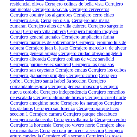
residencial olivos
Cerrajero colinas de bella vista
Cerrajero
san nicolas
Cerrajero u.o.c.r.a.
Cerrajero cerveceros
Cerrajero country los algarrobos
Cerrajero cerro chico
Cerrajero s.e.p.
Cerrajero o.s.n.
Cerrajero ana maria
zumaran
Cerrajero altos de villa cabrera
Cerrajero sargento
cabral
Cerrajero villa cabrera
Cerrajero hipolito irigoyen
Cerrajero general arenales
Cerrajero ampliacion farina
Cerrajero marques de sobremonte
Cerrajero jeronimo luis de
cabrera
Cerrajero juan b. justo
Cerrajero marcelo t. de alvear
Cerrajero general artigas
Cerrajero ciudad obispo angelelli
Cerrajero alborada
Cerrajero colinas de velez sarsfield
Cerrajero parque velez sarsfield
Cerrajero los paraisos
Cerrajero san cayetano
Cerrajero emaus
Cerrajero los ceibos
Cerrajero granadero pringles
Cerrajero cofico
Cerrajero
yofre i
Cerrajero santa isabel 3a seccion
Cerrajero
comandante espora
Cerrajero general mosconi
Cerrajero
nueva cordoba
Cerrajero independencia
Cerrajero remedios
de escalada
Cerrajero almirante brown
Cerrajero crisol norte
Cerrajero ameghino norte
Cerrajero los naranjos
Cerrajero
los platanos
Cerrajero san lorenzo
Cerrajero parque liceo
seccion 1
Cerrajero carrara
Cerrajero parque chacabuco
Cerrajero santa cecilia
Cerrajero villa marta
Cerrajero centro
Cerrajero la hortensia
Cerrajero vivero norte
Cerrajero altos
de manantiales
Cerrajero parque liceo 1a seccion
Cerrajero
arturo capdevila
Cerrajero villa serrana
Cerrajero las rosas