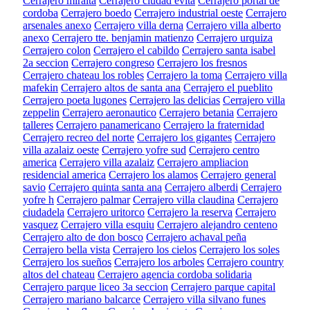
Cerrajero miralta
Cerrajero ciudad evita
Cerrajero portal de
cordoba
Cerrajero boedo
Cerrajero industrial oeste
Cerrajero
arsenales anexo
Cerrajero villa derna
Cerrajero villa alberto
anexo
Cerrajero tte. benjamin matienzo
Cerrajero urquiza
Cerrajero colon
Cerrajero el cabildo
Cerrajero santa isabel
2a seccion
Cerrajero congreso
Cerrajero los fresnos
Cerrajero chateau los robles
Cerrajero la toma
Cerrajero villa
mafekin
Cerrajero altos de santa ana
Cerrajero el pueblito
Cerrajero poeta lugones
Cerrajero las delicias
Cerrajero villa
zeppelin
Cerrajero aeronautico
Cerrajero betania
Cerrajero
talleres
Cerrajero panamericano
Cerrajero la fraternidad
Cerrajero recreo del norte
Cerrajero los gigantes
Cerrajero
villa azalaiz oeste
Cerrajero yofre sud
Cerrajero centro
america
Cerrajero villa azalaiz
Cerrajero ampliacion
residencial america
Cerrajero los alamos
Cerrajero general
savio
Cerrajero quinta santa ana
Cerrajero alberdi
Cerrajero
yofre h
Cerrajero palmar
Cerrajero villa claudina
Cerrajero
ciudadela
Cerrajero uritorco
Cerrajero la reserva
Cerrajero
vasquez
Cerrajero villa esquiu
Cerrajero alejandro centeno
Cerrajero alto de don bosco
Cerrajero achaval peña
Cerrajero bella vista
Cerrajero los cielos
Cerrajero los soles
Cerrajero los sueños
Cerrajero los arboles
Cerrajero country
altos del chateau
Cerrajero agencia cordoba solidaria
Cerrajero parque liceo 3a seccion
Cerrajero parque capital
Cerrajero mariano balcarce
Cerrajero villa silvano funes