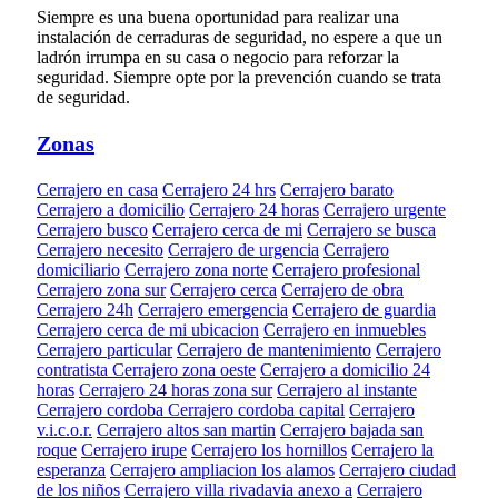
Siempre es una buena oportunidad para realizar una
instalación de cerraduras de seguridad, no espere a que un
ladrón irrumpa en su casa o negocio para reforzar la
seguridad. Siempre opte por la prevención cuando se trata
de seguridad.
Zonas
Cerrajero en casa
Cerrajero 24 hrs
Cerrajero barato
Cerrajero a domicilio
Cerrajero 24 horas
Cerrajero urgente
Cerrajero busco
Cerrajero cerca de mi
Cerrajero se busca
Cerrajero necesito
Cerrajero de urgencia
Cerrajero
domiciliario
Cerrajero zona norte
Cerrajero profesional
Cerrajero zona sur
Cerrajero cerca
Cerrajero de obra
Cerrajero 24h
Cerrajero emergencia
Cerrajero de guardia
Cerrajero cerca de mi ubicacion
Cerrajero en inmuebles
Cerrajero particular
Cerrajero de mantenimiento
Cerrajero
contratista
Cerrajero zona oeste
Cerrajero a domicilio 24
horas
Cerrajero 24 horas zona sur
Cerrajero al instante
Cerrajero cordoba
Cerrajero cordoba capital
Cerrajero
v.i.c.o.r.
Cerrajero altos san martin
Cerrajero bajada san
roque
Cerrajero irupe
Cerrajero los hornillos
Cerrajero la
esperanza
Cerrajero ampliacion los alamos
Cerrajero ciudad
de los niños
Cerrajero villa rivadavia anexo a
Cerrajero