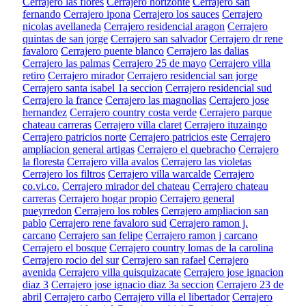
Cerrajero las flores
Cerrajero horizonte
Cerrajero san
fernando
Cerrajero ipona
Cerrajero los sauces
Cerrajero
nicolas avellaneda
Cerrajero residencial aragon
Cerrajero
quintas de san jorge
Cerrajero san salvador
Cerrajero dr rene
favaloro
Cerrajero puente blanco
Cerrajero las dalias
Cerrajero las palmas
Cerrajero 25 de mayo
Cerrajero villa
retiro
Cerrajero mirador
Cerrajero residencial san jorge
Cerrajero santa isabel 1a seccion
Cerrajero residencial sud
Cerrajero la france
Cerrajero las magnolias
Cerrajero jose
hernandez
Cerrajero country costa verde
Cerrajero parque
chateau carreras
Cerrajero villa claret
Cerrajero ituzaingo
Cerrajero patricios norte
Cerrajero patricios este
Cerrajero
ampliacion general artigas
Cerrajero el quebracho
Cerrajero
la floresta
Cerrajero villa avalos
Cerrajero las violetas
Cerrajero los filtros
Cerrajero villa warcalde
Cerrajero
co.vi.co.
Cerrajero mirador del chateau
Cerrajero chateau
carreras
Cerrajero hogar propio
Cerrajero general
pueyrredon
Cerrajero los robles
Cerrajero ampliacion san
pablo
Cerrajero rene favaloro sud
Cerrajero ramon j.
carcano
Cerrajero san felipe
Cerrajero ramon j carcano
Cerrajero el bosque
Cerrajero country lomas de la carolina
Cerrajero rocio del sur
Cerrajero san rafael
Cerrajero
avenida
Cerrajero villa quisquizacate
Cerrajero jose ignacion
diaz 3
Cerrajero jose ignacio diaz 3a seccion
Cerrajero 23 de
abril
Cerrajero carbo
Cerrajero villa el libertador
Cerrajero