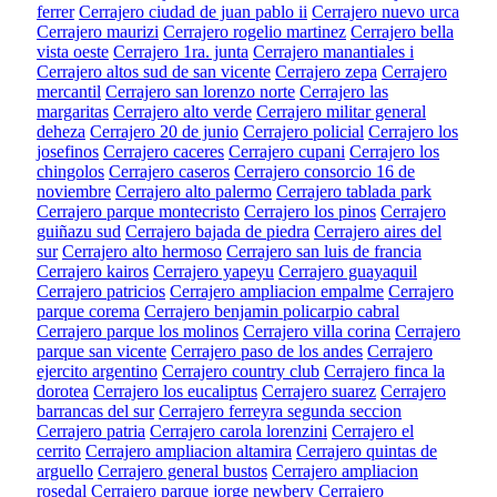
ferrer
Cerrajero ciudad de juan pablo ii
Cerrajero nuevo urca
Cerrajero maurizi
Cerrajero rogelio martinez
Cerrajero bella
vista oeste
Cerrajero 1ra. junta
Cerrajero manantiales i
Cerrajero altos sud de san vicente
Cerrajero zepa
Cerrajero
mercantil
Cerrajero san lorenzo norte
Cerrajero las
margaritas
Cerrajero alto verde
Cerrajero militar general
deheza
Cerrajero 20 de junio
Cerrajero policial
Cerrajero los
josefinos
Cerrajero caceres
Cerrajero cupani
Cerrajero los
chingolos
Cerrajero caseros
Cerrajero consorcio 16 de
noviembre
Cerrajero alto palermo
Cerrajero tablada park
Cerrajero parque montecristo
Cerrajero los pinos
Cerrajero
guiñazu sud
Cerrajero bajada de piedra
Cerrajero aires del
sur
Cerrajero alto hermoso
Cerrajero san luis de francia
Cerrajero kairos
Cerrajero yapeyu
Cerrajero guayaquil
Cerrajero patricios
Cerrajero ampliacion empalme
Cerrajero
parque corema
Cerrajero benjamin policarpio cabral
Cerrajero parque los molinos
Cerrajero villa corina
Cerrajero
parque san vicente
Cerrajero paso de los andes
Cerrajero
ejercito argentino
Cerrajero country club
Cerrajero finca la
dorotea
Cerrajero los eucaliptus
Cerrajero suarez
Cerrajero
barrancas del sur
Cerrajero ferreyra segunda seccion
Cerrajero patria
Cerrajero carola lorenzini
Cerrajero el
cerrito
Cerrajero ampliacion altamira
Cerrajero quintas de
arguello
Cerrajero general bustos
Cerrajero ampliacion
rosedal
Cerrajero parque jorge newbery
Cerrajero