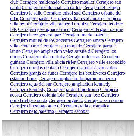
club
Cerrajero maldonado
Cerrajero mauller
Cerrajero san
pablo
Cerrajero residencial san carlos
Cerrajero el refugio
Cerrajero la salle
Cerrajero crisol sud
Cerrajero cabaña del
pilar
Cerrajero jardin
Cerrajero villa revol anexo
Cerrajero
villa revol
Cerrajero villa general urquiza
Cerrajero teodoro
fels
Cerrajero jose ignacio rucci
Cerrajero villa gran parque
Cerrajero liceo general paz
Cerrajero maria lastenia
Cerrajero mutual de los docentes
Cerrajero smata
Cerrajero
villa centenario
Cerrajero san marcelo
Cerrajero parque
latino
Cerrajero ampliacion velez sarsfield
Cerrajero los
olmos
Cerrajero alta cordoba
Cerrajero ducasse
Cerrajero
guiñazu
Cerrajero villa alicia risler
Cerrajero valle escondido
Cerrajero quintas de italia
Cerrajero camino a san carlos
Cerrajero granja de funes
Cerrajero los boulevares
Cerrajero
estacion flores
Cerrajero ampliacion benjamin matienzo
Cerrajero tejas del sur
Cerrajero ampliacion kennedy
Cerrajero kennedy
Cerrajero jardin hipodromo
Cerrajero
acosta
Cerrajero colonia lola
Cerrajero san jose
Cerrajero
portal del jacaranda
Cerrajero arguello
Cerrajero san ramon
Cerrajero ituzaingo anexo
Cerrajero villa eucaristica
Cerrajero bajo palermo
Cerrajero escobar