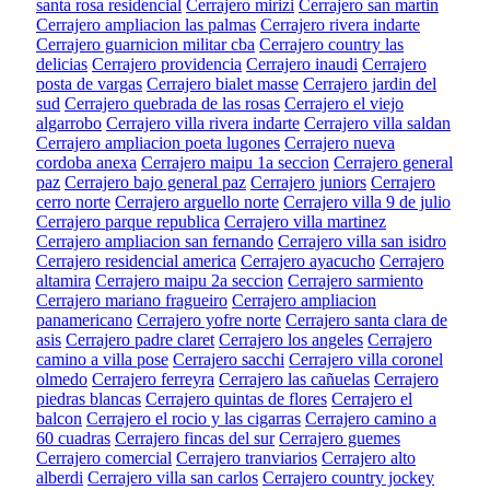
santa rosa residencial
Cerrajero mirizi
Cerrajero san martin
Cerrajero ampliacion las palmas
Cerrajero rivera indarte
Cerrajero guarnicion militar cba
Cerrajero country las
delicias
Cerrajero providencia
Cerrajero inaudi
Cerrajero
posta de vargas
Cerrajero bialet masse
Cerrajero jardin del
sud
Cerrajero quebrada de las rosas
Cerrajero el viejo
algarrobo
Cerrajero villa rivera indarte
Cerrajero villa saldan
Cerrajero ampliacion poeta lugones
Cerrajero nueva
cordoba anexa
Cerrajero maipu 1a seccion
Cerrajero general
paz
Cerrajero bajo general paz
Cerrajero juniors
Cerrajero
cerro norte
Cerrajero arguello norte
Cerrajero villa 9 de julio
Cerrajero parque republica
Cerrajero villa martinez
Cerrajero ampliacion san fernando
Cerrajero villa san isidro
Cerrajero residencial america
Cerrajero ayacucho
Cerrajero
altamira
Cerrajero maipu 2a seccion
Cerrajero sarmiento
Cerrajero mariano fragueiro
Cerrajero ampliacion
panamericano
Cerrajero yofre norte
Cerrajero santa clara de
asis
Cerrajero padre claret
Cerrajero los angeles
Cerrajero
camino a villa pose
Cerrajero sacchi
Cerrajero villa coronel
olmedo
Cerrajero ferreyra
Cerrajero las cañuelas
Cerrajero
piedras blancas
Cerrajero quintas de flores
Cerrajero el
balcon
Cerrajero el rocio y las cigarras
Cerrajero camino a
60 cuadras
Cerrajero fincas del sur
Cerrajero guemes
Cerrajero comercial
Cerrajero tranviarios
Cerrajero alto
alberdi
Cerrajero villa san carlos
Cerrajero country jockey