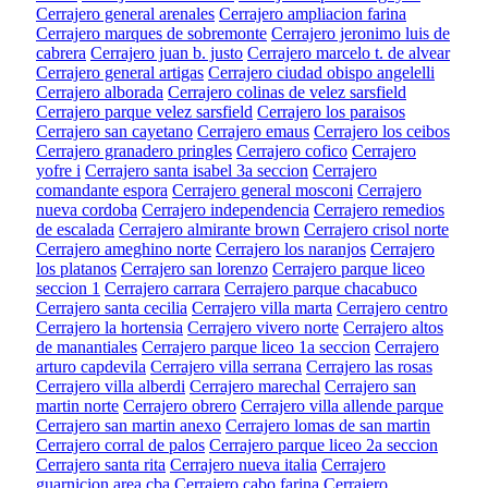
Cerrajero general arenales
Cerrajero ampliacion farina
Cerrajero marques de sobremonte
Cerrajero jeronimo luis de
cabrera
Cerrajero juan b. justo
Cerrajero marcelo t. de alvear
Cerrajero general artigas
Cerrajero ciudad obispo angelelli
Cerrajero alborada
Cerrajero colinas de velez sarsfield
Cerrajero parque velez sarsfield
Cerrajero los paraisos
Cerrajero san cayetano
Cerrajero emaus
Cerrajero los ceibos
Cerrajero granadero pringles
Cerrajero cofico
Cerrajero
yofre i
Cerrajero santa isabel 3a seccion
Cerrajero
comandante espora
Cerrajero general mosconi
Cerrajero
nueva cordoba
Cerrajero independencia
Cerrajero remedios
de escalada
Cerrajero almirante brown
Cerrajero crisol norte
Cerrajero ameghino norte
Cerrajero los naranjos
Cerrajero
los platanos
Cerrajero san lorenzo
Cerrajero parque liceo
seccion 1
Cerrajero carrara
Cerrajero parque chacabuco
Cerrajero santa cecilia
Cerrajero villa marta
Cerrajero centro
Cerrajero la hortensia
Cerrajero vivero norte
Cerrajero altos
de manantiales
Cerrajero parque liceo 1a seccion
Cerrajero
arturo capdevila
Cerrajero villa serrana
Cerrajero las rosas
Cerrajero villa alberdi
Cerrajero marechal
Cerrajero san
martin norte
Cerrajero obrero
Cerrajero villa allende parque
Cerrajero san martin anexo
Cerrajero lomas de san martin
Cerrajero corral de palos
Cerrajero parque liceo 2a seccion
Cerrajero santa rita
Cerrajero nueva italia
Cerrajero
guarnicion area cba
Cerrajero cabo farina
Cerrajero