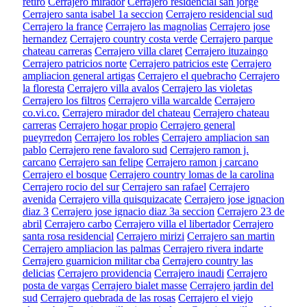
retiro
Cerrajero mirador
Cerrajero residencial san jorge
Cerrajero santa isabel 1a seccion
Cerrajero residencial sud
Cerrajero la france
Cerrajero las magnolias
Cerrajero jose
hernandez
Cerrajero country costa verde
Cerrajero parque
chateau carreras
Cerrajero villa claret
Cerrajero ituzaingo
Cerrajero patricios norte
Cerrajero patricios este
Cerrajero
ampliacion general artigas
Cerrajero el quebracho
Cerrajero
la floresta
Cerrajero villa avalos
Cerrajero las violetas
Cerrajero los filtros
Cerrajero villa warcalde
Cerrajero
co.vi.co.
Cerrajero mirador del chateau
Cerrajero chateau
carreras
Cerrajero hogar propio
Cerrajero general
pueyrredon
Cerrajero los robles
Cerrajero ampliacion san
pablo
Cerrajero rene favaloro sud
Cerrajero ramon j.
carcano
Cerrajero san felipe
Cerrajero ramon j carcano
Cerrajero el bosque
Cerrajero country lomas de la carolina
Cerrajero rocio del sur
Cerrajero san rafael
Cerrajero
avenida
Cerrajero villa quisquizacate
Cerrajero jose ignacion
diaz 3
Cerrajero jose ignacio diaz 3a seccion
Cerrajero 23 de
abril
Cerrajero carbo
Cerrajero villa el libertador
Cerrajero
santa rosa residencial
Cerrajero mirizi
Cerrajero san martin
Cerrajero ampliacion las palmas
Cerrajero rivera indarte
Cerrajero guarnicion militar cba
Cerrajero country las
delicias
Cerrajero providencia
Cerrajero inaudi
Cerrajero
posta de vargas
Cerrajero bialet masse
Cerrajero jardin del
sud
Cerrajero quebrada de las rosas
Cerrajero el viejo