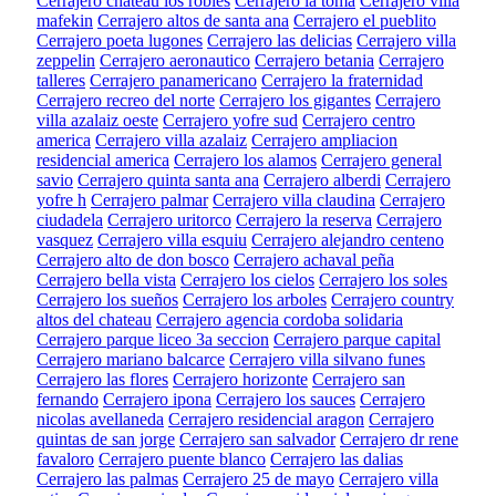
Cerrajero chateau los robles
Cerrajero la toma
Cerrajero villa
mafekin
Cerrajero altos de santa ana
Cerrajero el pueblito
Cerrajero poeta lugones
Cerrajero las delicias
Cerrajero villa
zeppelin
Cerrajero aeronautico
Cerrajero betania
Cerrajero
talleres
Cerrajero panamericano
Cerrajero la fraternidad
Cerrajero recreo del norte
Cerrajero los gigantes
Cerrajero
villa azalaiz oeste
Cerrajero yofre sud
Cerrajero centro
america
Cerrajero villa azalaiz
Cerrajero ampliacion
residencial america
Cerrajero los alamos
Cerrajero general
savio
Cerrajero quinta santa ana
Cerrajero alberdi
Cerrajero
yofre h
Cerrajero palmar
Cerrajero villa claudina
Cerrajero
ciudadela
Cerrajero uritorco
Cerrajero la reserva
Cerrajero
vasquez
Cerrajero villa esquiu
Cerrajero alejandro centeno
Cerrajero alto de don bosco
Cerrajero achaval peña
Cerrajero bella vista
Cerrajero los cielos
Cerrajero los soles
Cerrajero los sueños
Cerrajero los arboles
Cerrajero country
altos del chateau
Cerrajero agencia cordoba solidaria
Cerrajero parque liceo 3a seccion
Cerrajero parque capital
Cerrajero mariano balcarce
Cerrajero villa silvano funes
Cerrajero las flores
Cerrajero horizonte
Cerrajero san
fernando
Cerrajero ipona
Cerrajero los sauces
Cerrajero
nicolas avellaneda
Cerrajero residencial aragon
Cerrajero
quintas de san jorge
Cerrajero san salvador
Cerrajero dr rene
favaloro
Cerrajero puente blanco
Cerrajero las dalias
Cerrajero las palmas
Cerrajero 25 de mayo
Cerrajero villa