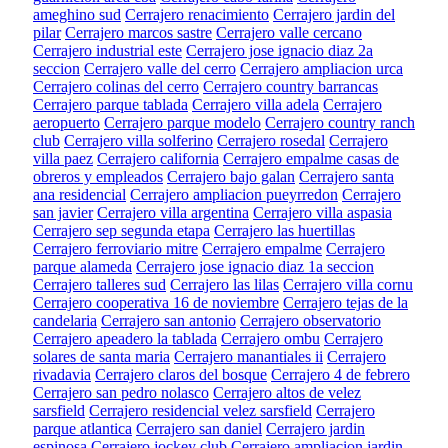
ameghino sud
Cerrajero renacimiento
Cerrajero jardin del
pilar
Cerrajero marcos sastre
Cerrajero valle cercano
Cerrajero industrial este
Cerrajero jose ignacio diaz 2a
seccion
Cerrajero valle del cerro
Cerrajero ampliacion urca
Cerrajero colinas del cerro
Cerrajero country barrancas
Cerrajero parque tablada
Cerrajero villa adela
Cerrajero
aeropuerto
Cerrajero parque modelo
Cerrajero country ranch
club
Cerrajero villa solferino
Cerrajero rosedal
Cerrajero
villa paez
Cerrajero california
Cerrajero empalme casas de
obreros y empleados
Cerrajero bajo galan
Cerrajero santa
ana residencial
Cerrajero ampliacion pueyrredon
Cerrajero
san javier
Cerrajero villa argentina
Cerrajero villa aspasia
Cerrajero sep segunda etapa
Cerrajero las huertillas
Cerrajero ferroviario mitre
Cerrajero empalme
Cerrajero
parque alameda
Cerrajero jose ignacio diaz 1a seccion
Cerrajero talleres sud
Cerrajero las lilas
Cerrajero villa cornu
Cerrajero cooperativa 16 de noviembre
Cerrajero tejas de la
candelaria
Cerrajero san antonio
Cerrajero observatorio
Cerrajero apeadero la tablada
Cerrajero ombu
Cerrajero
solares de santa maria
Cerrajero manantiales ii
Cerrajero
rivadavia
Cerrajero claros del bosque
Cerrajero 4 de febrero
Cerrajero san pedro nolasco
Cerrajero altos de velez
sarsfield
Cerrajero residencial velez sarsfield
Cerrajero
parque atlantica
Cerrajero san daniel
Cerrajero jardin
espinosa
Cerrajero jockey club
Cerrajero ampliacion jardin