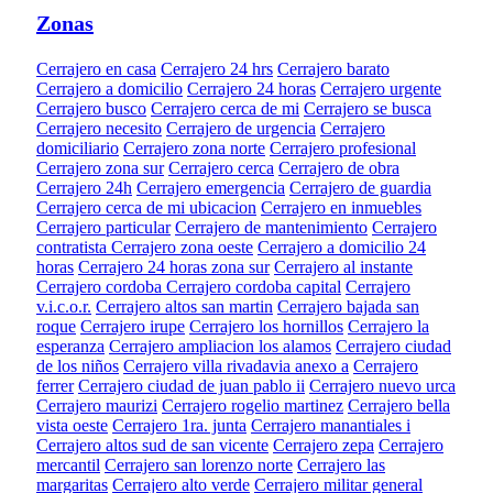
Zonas
Cerrajero en casa
Cerrajero 24 hrs
Cerrajero barato
Cerrajero a domicilio
Cerrajero 24 horas
Cerrajero urgente
Cerrajero busco
Cerrajero cerca de mi
Cerrajero se busca
Cerrajero necesito
Cerrajero de urgencia
Cerrajero
domiciliario
Cerrajero zona norte
Cerrajero profesional
Cerrajero zona sur
Cerrajero cerca
Cerrajero de obra
Cerrajero 24h
Cerrajero emergencia
Cerrajero de guardia
Cerrajero cerca de mi ubicacion
Cerrajero en inmuebles
Cerrajero particular
Cerrajero de mantenimiento
Cerrajero
contratista
Cerrajero zona oeste
Cerrajero a domicilio 24
horas
Cerrajero 24 horas zona sur
Cerrajero al instante
Cerrajero cordoba
Cerrajero cordoba capital
Cerrajero
v.i.c.o.r.
Cerrajero altos san martin
Cerrajero bajada san
roque
Cerrajero irupe
Cerrajero los hornillos
Cerrajero la
esperanza
Cerrajero ampliacion los alamos
Cerrajero ciudad
de los niños
Cerrajero villa rivadavia anexo a
Cerrajero
ferrer
Cerrajero ciudad de juan pablo ii
Cerrajero nuevo urca
Cerrajero maurizi
Cerrajero rogelio martinez
Cerrajero bella
vista oeste
Cerrajero 1ra. junta
Cerrajero manantiales i
Cerrajero altos sud de san vicente
Cerrajero zepa
Cerrajero
mercantil
Cerrajero san lorenzo norte
Cerrajero las
margaritas
Cerrajero alto verde
Cerrajero militar general