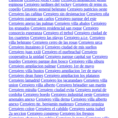
espinosa
Cerrajero jardines del jockey
Cerrajero dr remo m.
copello
Cerrajero general belgrano
Cerrajero patricios oeste
Cerrajero las cañitas
Cerrajero sin designacion
Cerrajero oña
Cerrajero parque san carlos
Cerrajero parque del este
Cerrajero anexo las palmas
Cerrajero villa abalos
Cerrajero
los granados
Cerrajero residencial san roque
Cerrajero
consorcio esperanza
Cerrajero el trebol
Cerrajero ciudad de
los cuartetos
Cerrajero las playas
Cerrajero a.t.e.
Cerrajero
villa belgrano
Cerrajero cerro de las rosas
Cerrajero urca
Cerrajero ituzaingo ii
Cerrajero ciudad de mis sueños
Cerrajero juan xxiii
Cerrajero el quebrachal
Cerrajero
cooperativa la unidad
Cerrajero parque capital sur
Cerrajero
lourdes
Cerrajero parque don bosco
Cerrajero villa siburu
Cerrajero ampliacion palmar
Cerrajero 1er de mayo
Cerrajero villa bustos
Cerrajero ampliacion 1er de mayo
Cerrajero dean funes
Cerrajero ampliacion los platanos
Cerrajero lamadrid
Cerrajero los jacarandaes
Cerrajero villa
union
Cerrajero villa alberto
Cerrajero brigadier san martin
Cerrajero miralta
Cerrajero ciudad evita
Cerrajero portal de
cordoba
Cerrajero boedo
Cerrajero industrial oeste
Cerrajero
arsenales anexo
Cerrajero villa derna
Cerrajero villa alberto
anexo
Cerrajero tte. benjamin matienzo
Cerrajero urquiza
Cerrajero colon
Cerrajero el cabildo
Cerrajero santa isabel
2a seccion
Cerrajero congreso
Cerrajero los fresnos