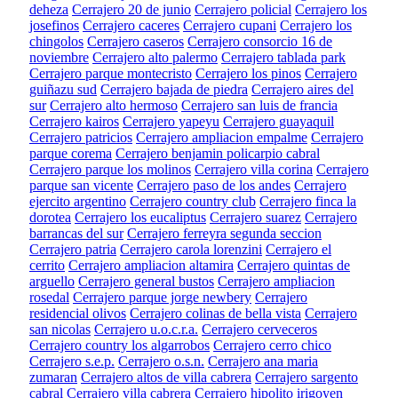
deheza
Cerrajero 20 de junio
Cerrajero policial
Cerrajero los
josefinos
Cerrajero caceres
Cerrajero cupani
Cerrajero los
chingolos
Cerrajero caseros
Cerrajero consorcio 16 de
noviembre
Cerrajero alto palermo
Cerrajero tablada park
Cerrajero parque montecristo
Cerrajero los pinos
Cerrajero
guiñazu sud
Cerrajero bajada de piedra
Cerrajero aires del
sur
Cerrajero alto hermoso
Cerrajero san luis de francia
Cerrajero kairos
Cerrajero yapeyu
Cerrajero guayaquil
Cerrajero patricios
Cerrajero ampliacion empalme
Cerrajero
parque corema
Cerrajero benjamin policarpio cabral
Cerrajero parque los molinos
Cerrajero villa corina
Cerrajero
parque san vicente
Cerrajero paso de los andes
Cerrajero
ejercito argentino
Cerrajero country club
Cerrajero finca la
dorotea
Cerrajero los eucaliptus
Cerrajero suarez
Cerrajero
barrancas del sur
Cerrajero ferreyra segunda seccion
Cerrajero patria
Cerrajero carola lorenzini
Cerrajero el
cerrito
Cerrajero ampliacion altamira
Cerrajero quintas de
arguello
Cerrajero general bustos
Cerrajero ampliacion
rosedal
Cerrajero parque jorge newbery
Cerrajero
residencial olivos
Cerrajero colinas de bella vista
Cerrajero
san nicolas
Cerrajero u.o.c.r.a.
Cerrajero cerveceros
Cerrajero country los algarrobos
Cerrajero cerro chico
Cerrajero s.e.p.
Cerrajero o.s.n.
Cerrajero ana maria
zumaran
Cerrajero altos de villa cabrera
Cerrajero sargento
cabral
Cerrajero villa cabrera
Cerrajero hipolito irigoyen