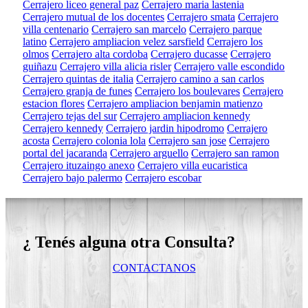
Cerrajero liceo general paz
Cerrajero maria lastenia
Cerrajero mutual de los docentes
Cerrajero smata
Cerrajero
villa centenario
Cerrajero san marcelo
Cerrajero parque
latino
Cerrajero ampliacion velez sarsfield
Cerrajero los
olmos
Cerrajero alta cordoba
Cerrajero ducasse
Cerrajero
guiñazu
Cerrajero villa alicia risler
Cerrajero valle escondido
Cerrajero quintas de italia
Cerrajero camino a san carlos
Cerrajero granja de funes
Cerrajero los boulevares
Cerrajero
estacion flores
Cerrajero ampliacion benjamin matienzo
Cerrajero tejas del sur
Cerrajero ampliacion kennedy
Cerrajero kennedy
Cerrajero jardin hipodromo
Cerrajero
acosta
Cerrajero colonia lola
Cerrajero san jose
Cerrajero
portal del jacaranda
Cerrajero arguello
Cerrajero san ramon
Cerrajero ituzaingo anexo
Cerrajero villa eucaristica
Cerrajero bajo palermo
Cerrajero escobar
¿ Tenés alguna otra Consulta?
CONTACTANOS