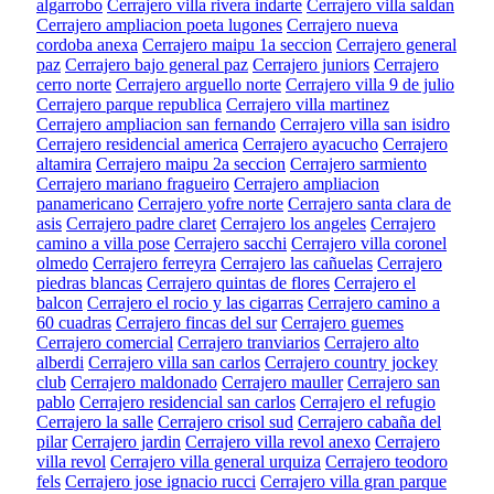
algarrobo
Cerrajero villa rivera indarte
Cerrajero villa saldan
Cerrajero ampliacion poeta lugones
Cerrajero nueva
cordoba anexa
Cerrajero maipu 1a seccion
Cerrajero general
paz
Cerrajero bajo general paz
Cerrajero juniors
Cerrajero
cerro norte
Cerrajero arguello norte
Cerrajero villa 9 de julio
Cerrajero parque republica
Cerrajero villa martinez
Cerrajero ampliacion san fernando
Cerrajero villa san isidro
Cerrajero residencial america
Cerrajero ayacucho
Cerrajero
altamira
Cerrajero maipu 2a seccion
Cerrajero sarmiento
Cerrajero mariano fragueiro
Cerrajero ampliacion
panamericano
Cerrajero yofre norte
Cerrajero santa clara de
asis
Cerrajero padre claret
Cerrajero los angeles
Cerrajero
camino a villa pose
Cerrajero sacchi
Cerrajero villa coronel
olmedo
Cerrajero ferreyra
Cerrajero las cañuelas
Cerrajero
piedras blancas
Cerrajero quintas de flores
Cerrajero el
balcon
Cerrajero el rocio y las cigarras
Cerrajero camino a
60 cuadras
Cerrajero fincas del sur
Cerrajero guemes
Cerrajero comercial
Cerrajero tranviarios
Cerrajero alto
alberdi
Cerrajero villa san carlos
Cerrajero country jockey
club
Cerrajero maldonado
Cerrajero mauller
Cerrajero san
pablo
Cerrajero residencial san carlos
Cerrajero el refugio
Cerrajero la salle
Cerrajero crisol sud
Cerrajero cabaña del
pilar
Cerrajero jardin
Cerrajero villa revol anexo
Cerrajero
villa revol
Cerrajero villa general urquiza
Cerrajero teodoro
fels
Cerrajero jose ignacio rucci
Cerrajero villa gran parque