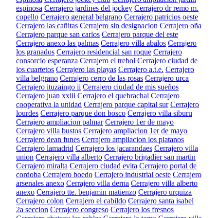
espinosa
Cerrajero jardines del jockey
Cerrajero dr remo m.
copello
Cerrajero general belgrano
Cerrajero patricios oeste
Cerrajero las cañitas
Cerrajero sin designacion
Cerrajero oña
Cerrajero parque san carlos
Cerrajero parque del este
Cerrajero anexo las palmas
Cerrajero villa abalos
Cerrajero
los granados
Cerrajero residencial san roque
Cerrajero
consorcio esperanza
Cerrajero el trebol
Cerrajero ciudad de
los cuartetos
Cerrajero las playas
Cerrajero a.t.e.
Cerrajero
villa belgrano
Cerrajero cerro de las rosas
Cerrajero urca
Cerrajero ituzaingo ii
Cerrajero ciudad de mis sueños
Cerrajero juan xxiii
Cerrajero el quebrachal
Cerrajero
cooperativa la unidad
Cerrajero parque capital sur
Cerrajero
lourdes
Cerrajero parque don bosco
Cerrajero villa siburu
Cerrajero ampliacion palmar
Cerrajero 1er de mayo
Cerrajero villa bustos
Cerrajero ampliacion 1er de mayo
Cerrajero dean funes
Cerrajero ampliacion los platanos
Cerrajero lamadrid
Cerrajero los jacarandaes
Cerrajero villa
union
Cerrajero villa alberto
Cerrajero brigadier san martin
Cerrajero miralta
Cerrajero ciudad evita
Cerrajero portal de
cordoba
Cerrajero boedo
Cerrajero industrial oeste
Cerrajero
arsenales anexo
Cerrajero villa derna
Cerrajero villa alberto
anexo
Cerrajero tte. benjamin matienzo
Cerrajero urquiza
Cerrajero colon
Cerrajero el cabildo
Cerrajero santa isabel
2a seccion
Cerrajero congreso
Cerrajero los fresnos