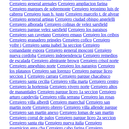
Cerrajero general arenales
Cerrajero ampliacion farina
Cerrajero marques de sobremonte
Cerrajero jeronimo luis de
cabrera
Cerrajero juan b. justo
Cerrajero marcelo t. de alvear
Cerrajero general artigas
Cerrajero ciudad obispo angelelli
Cerrajero alborada
Cerrajero colinas de velez sarsfield
Cerrajero parque velez sarsfield
Cerrajero los paraisos
Cerrajero san cayetano
Cerrajero emaus
Cerrajero los ceibos
Cerrajero granadero pringles
Cerrajero cofico
Cerrajero
yofre i
Cerrajero santa isabel 3a seccion
Cerrajero
comandante espora
Cerrajero general mosconi
Cerrajero
nueva cordoba
Cerrajero independencia
Cerrajero remedios
de escalada
Cerrajero almirante brown
Cerrajero crisol norte
Cerrajero ameghino norte
Cerrajero los naranjos
Cerrajero
los platanos
Cerrajero san lorenzo
Cerrajero parque liceo
seccion 1
Cerrajero carrara
Cerrajero parque chacabuco
Cerrajero santa cecilia
Cerrajero villa marta
Cerrajero centro
Cerrajero la hortensia
Cerrajero vivero norte
Cerrajero altos
de manantiales
Cerrajero parque liceo 1a seccion
Cerrajero
arturo capdevila
Cerrajero villa serrana
Cerrajero las rosas
Cerrajero villa alberdi
Cerrajero marechal
Cerrajero san
martin norte
Cerrajero obrero
Cerrajero villa allende parque
Cerrajero san martin anexo
Cerrajero lomas de san martin
Cerrajero corral de palos
Cerrajero parque liceo 2a seccion
Cerrajero santa rita
Cerrajero nueva italia
Cerrajero
guarnicion area cba
Cerrajero cabo farina
Cerrajero