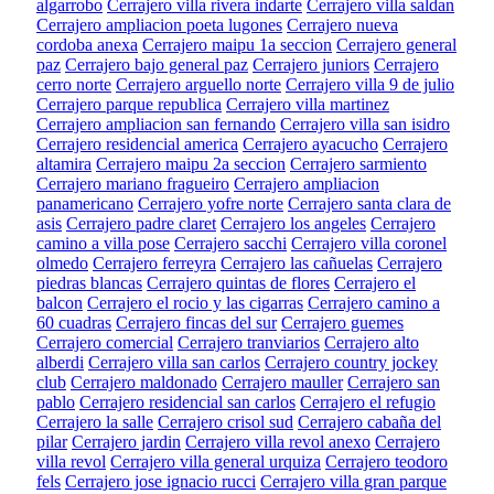
algarrobo
Cerrajero villa rivera indarte
Cerrajero villa saldan
Cerrajero ampliacion poeta lugones
Cerrajero nueva
cordoba anexa
Cerrajero maipu 1a seccion
Cerrajero general
paz
Cerrajero bajo general paz
Cerrajero juniors
Cerrajero
cerro norte
Cerrajero arguello norte
Cerrajero villa 9 de julio
Cerrajero parque republica
Cerrajero villa martinez
Cerrajero ampliacion san fernando
Cerrajero villa san isidro
Cerrajero residencial america
Cerrajero ayacucho
Cerrajero
altamira
Cerrajero maipu 2a seccion
Cerrajero sarmiento
Cerrajero mariano fragueiro
Cerrajero ampliacion
panamericano
Cerrajero yofre norte
Cerrajero santa clara de
asis
Cerrajero padre claret
Cerrajero los angeles
Cerrajero
camino a villa pose
Cerrajero sacchi
Cerrajero villa coronel
olmedo
Cerrajero ferreyra
Cerrajero las cañuelas
Cerrajero
piedras blancas
Cerrajero quintas de flores
Cerrajero el
balcon
Cerrajero el rocio y las cigarras
Cerrajero camino a
60 cuadras
Cerrajero fincas del sur
Cerrajero guemes
Cerrajero comercial
Cerrajero tranviarios
Cerrajero alto
alberdi
Cerrajero villa san carlos
Cerrajero country jockey
club
Cerrajero maldonado
Cerrajero mauller
Cerrajero san
pablo
Cerrajero residencial san carlos
Cerrajero el refugio
Cerrajero la salle
Cerrajero crisol sud
Cerrajero cabaña del
pilar
Cerrajero jardin
Cerrajero villa revol anexo
Cerrajero
villa revol
Cerrajero villa general urquiza
Cerrajero teodoro
fels
Cerrajero jose ignacio rucci
Cerrajero villa gran parque