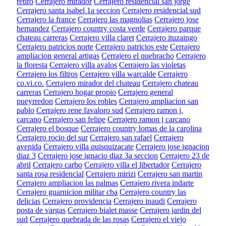
retiro
Cerrajero mirador
Cerrajero residencial san jorge
Cerrajero santa isabel 1a seccion
Cerrajero residencial sud
Cerrajero la france
Cerrajero las magnolias
Cerrajero jose
hernandez
Cerrajero country costa verde
Cerrajero parque
chateau carreras
Cerrajero villa claret
Cerrajero ituzaingo
Cerrajero patricios norte
Cerrajero patricios este
Cerrajero
ampliacion general artigas
Cerrajero el quebracho
Cerrajero
la floresta
Cerrajero villa avalos
Cerrajero las violetas
Cerrajero los filtros
Cerrajero villa warcalde
Cerrajero
co.vi.co.
Cerrajero mirador del chateau
Cerrajero chateau
carreras
Cerrajero hogar propio
Cerrajero general
pueyrredon
Cerrajero los robles
Cerrajero ampliacion san
pablo
Cerrajero rene favaloro sud
Cerrajero ramon j.
carcano
Cerrajero san felipe
Cerrajero ramon j carcano
Cerrajero el bosque
Cerrajero country lomas de la carolina
Cerrajero rocio del sur
Cerrajero san rafael
Cerrajero
avenida
Cerrajero villa quisquizacate
Cerrajero jose ignacion
diaz 3
Cerrajero jose ignacio diaz 3a seccion
Cerrajero 23 de
abril
Cerrajero carbo
Cerrajero villa el libertador
Cerrajero
santa rosa residencial
Cerrajero mirizi
Cerrajero san martin
Cerrajero ampliacion las palmas
Cerrajero rivera indarte
Cerrajero guarnicion militar cba
Cerrajero country las
delicias
Cerrajero providencia
Cerrajero inaudi
Cerrajero
posta de vargas
Cerrajero bialet masse
Cerrajero jardin del
sud
Cerrajero quebrada de las rosas
Cerrajero el viejo