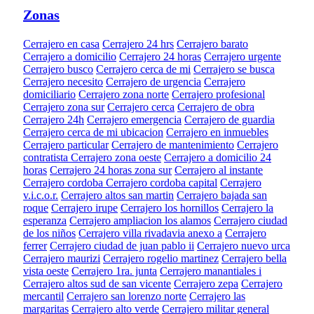
Zonas
Cerrajero en casa
Cerrajero 24 hrs
Cerrajero barato
Cerrajero a domicilio
Cerrajero 24 horas
Cerrajero urgente
Cerrajero busco
Cerrajero cerca de mi
Cerrajero se busca
Cerrajero necesito
Cerrajero de urgencia
Cerrajero
domiciliario
Cerrajero zona norte
Cerrajero profesional
Cerrajero zona sur
Cerrajero cerca
Cerrajero de obra
Cerrajero 24h
Cerrajero emergencia
Cerrajero de guardia
Cerrajero cerca de mi ubicacion
Cerrajero en inmuebles
Cerrajero particular
Cerrajero de mantenimiento
Cerrajero
contratista
Cerrajero zona oeste
Cerrajero a domicilio 24
horas
Cerrajero 24 horas zona sur
Cerrajero al instante
Cerrajero cordoba
Cerrajero cordoba capital
Cerrajero
v.i.c.o.r.
Cerrajero altos san martin
Cerrajero bajada san
roque
Cerrajero irupe
Cerrajero los hornillos
Cerrajero la
esperanza
Cerrajero ampliacion los alamos
Cerrajero ciudad
de los niños
Cerrajero villa rivadavia anexo a
Cerrajero
ferrer
Cerrajero ciudad de juan pablo ii
Cerrajero nuevo urca
Cerrajero maurizi
Cerrajero rogelio martinez
Cerrajero bella
vista oeste
Cerrajero 1ra. junta
Cerrajero manantiales i
Cerrajero altos sud de san vicente
Cerrajero zepa
Cerrajero
mercantil
Cerrajero san lorenzo norte
Cerrajero las
margaritas
Cerrajero alto verde
Cerrajero militar general