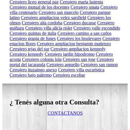
Cerrajero liceo general paz
Cerrajero maria lastenia
Cerrajero mutual de los docentes
Cerrajero smata
Cerrajero
villa centenario
Cerrajero san marcelo
Cerrajero parque
latino
Cerrajero ampliacion velez sarsfield
Cerrajero los
olmos
Cerrajero alta cordoba
Cerrajero ducasse
Cerrajero
guiñazu
Cerrajero villa alicia risler
Cerrajero valle escondido
Cerrajero quintas de italia
Cerrajero camino a san carlos
Cerrajero granja de funes
Cerrajero los boulevares
Cerrajero
estacion flores
Cerrajero ampliacion benjamin matienzo
Cerrajero tejas del sur
Cerrajero ampliacion kennedy
Cerrajero kennedy
Cerrajero jardin hipodromo
Cerrajero
acosta
Cerrajero colonia lola
Cerrajero san jose
Cerrajero
portal del jacaranda
Cerrajero arguello
Cerrajero san ramon
Cerrajero ituzaingo anexo
Cerrajero villa eucaristica
Cerrajero bajo palermo
Cerrajero escobar
¿ Tenés alguna otra Consulta?
CONTACTANOS