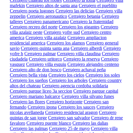
Cerrajero chateau los robles
Cerrajero la toma
Cerrajero villa
mafekin
Cerrajero altos de santa ana
Cerrajero el pueblito
Cerrajero poeta lugones
Cerrajero las delicias
Cerrajero villa
zeppelin
Cerrajero aeronautico
Cerrajero betania
Cerrajero
talleres
Cerrajero panamericano
Cerrajero la fraternidad
Cerrajero recreo del norte
Cerrajero los gigantes
Cerrajero
villa azalaiz oeste
Cerrajero yofre sud
Cerrajero centro
america
Cerrajero villa azalaiz
Cerrajero ampliacion
residencial america
Cerrajero los alamos
Cerrajero general
savio
Cerrajero quinta santa ana
Cerrajero alberdi
Cerrajero
yofre h
Cerrajero palmar
Cerrajero villa claudina
Cerrajero
ciudadela
Cerrajero uritorco
Cerrajero la reserva
Cerrajero
vasquez
Cerrajero villa esquiu
Cerrajero alejandro centeno
Cerrajero alto de don bosco
Cerrajero achaval peña
Cerrajero bella vista
Cerrajero los cielos
Cerrajero los soles
Cerrajero los sueños
Cerrajero los arboles
Cerrajero country
altos del chateau
Cerrajero agencia cordoba solidaria
Cerrajero parque liceo 3a seccion
Cerrajero parque capital
Cerrajero mariano balcarce
Cerrajero villa silvano funes
Cerrajero las flores
Cerrajero horizonte
Cerrajero san
fernando
Cerrajero ipona
Cerrajero los sauces
Cerrajero
nicolas avellaneda
Cerrajero residencial aragon
Cerrajero
quintas de san jorge
Cerrajero san salvador
Cerrajero dr rene
favaloro
Cerrajero puente blanco
Cerrajero las dalias
Cerrajero las palmas
Cerrajero 25 de mayo
Cerrajero villa