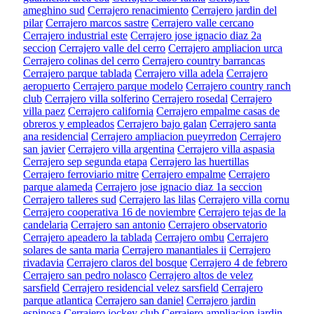
ameghino sud
Cerrajero renacimiento
Cerrajero jardin del
pilar
Cerrajero marcos sastre
Cerrajero valle cercano
Cerrajero industrial este
Cerrajero jose ignacio diaz 2a
seccion
Cerrajero valle del cerro
Cerrajero ampliacion urca
Cerrajero colinas del cerro
Cerrajero country barrancas
Cerrajero parque tablada
Cerrajero villa adela
Cerrajero
aeropuerto
Cerrajero parque modelo
Cerrajero country ranch
club
Cerrajero villa solferino
Cerrajero rosedal
Cerrajero
villa paez
Cerrajero california
Cerrajero empalme casas de
obreros y empleados
Cerrajero bajo galan
Cerrajero santa
ana residencial
Cerrajero ampliacion pueyrredon
Cerrajero
san javier
Cerrajero villa argentina
Cerrajero villa aspasia
Cerrajero sep segunda etapa
Cerrajero las huertillas
Cerrajero ferroviario mitre
Cerrajero empalme
Cerrajero
parque alameda
Cerrajero jose ignacio diaz 1a seccion
Cerrajero talleres sud
Cerrajero las lilas
Cerrajero villa cornu
Cerrajero cooperativa 16 de noviembre
Cerrajero tejas de la
candelaria
Cerrajero san antonio
Cerrajero observatorio
Cerrajero apeadero la tablada
Cerrajero ombu
Cerrajero
solares de santa maria
Cerrajero manantiales ii
Cerrajero
rivadavia
Cerrajero claros del bosque
Cerrajero 4 de febrero
Cerrajero san pedro nolasco
Cerrajero altos de velez
sarsfield
Cerrajero residencial velez sarsfield
Cerrajero
parque atlantica
Cerrajero san daniel
Cerrajero jardin
espinosa
Cerrajero jockey club
Cerrajero ampliacion jardin