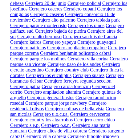
deheza
Cerrajero 20 de junio
Cerrajero policial
Cerrajero los
josefinos
Cerrajero caceres
Cerrajero cupani
Cerrajero los
chingolos
Cerrajero caseros
Cerrajero consorcio 16 de
noviembre
Cerrajero alto palermo
Cerrajero tablada park
Cerrajero parque montecristo
Cerrajero los pinos
Cerrajero
guiñazu sud
Cerrajero bajada de piedra
Cerrajero aires del
sur
Cerrajero alto hermoso
Cerrajero san luis de francia
Cerrajero kairos
Cerrajero yapeyu
Cerrajero guayaquil
Cerrajero patricios
Cerrajero ampliacion empalme
Cerrajero
parque corema
Cerrajero benjamin policarpio cabral
Cerrajero parque los molinos
Cerrajero villa corina
Cerrajero
parque san vicente
Cerrajero paso de los andes
Cerrajero
ejercito argentino
Cerrajero country club
Cerrajero finca la
dorotea
Cerrajero los eucaliptus
Cerrajero suarez
Cerrajero
barrancas del sur
Cerrajero ferreyra segunda seccion
Cerrajero patria
Cerrajero carola lorenzini
Cerrajero el
cerrito
Cerrajero ampliacion altamira
Cerrajero quintas de
arguello
Cerrajero general bustos
Cerrajero ampliacion
rosedal
Cerrajero parque jorge newbery
Cerrajero
residencial olivos
Cerrajero colinas de bella vista
Cerrajero
san nicolas
Cerrajero u.o.c.r.a.
Cerrajero cerveceros
Cerrajero country los algarrobos
Cerrajero cerro chico
Cerrajero s.e.p.
Cerrajero o.s.n.
Cerrajero ana maria
zumaran
Cerrajero altos de villa cabrera
Cerrajero sargento
cabral
Cerrajero villa cabrera
Cerrajero hipolito irigoyen