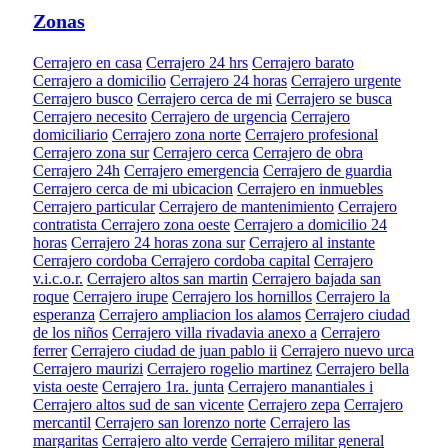
Zonas
Cerrajero en casa
Cerrajero 24 hrs
Cerrajero barato
Cerrajero a domicilio
Cerrajero 24 horas
Cerrajero urgente
Cerrajero busco
Cerrajero cerca de mi
Cerrajero se busca
Cerrajero necesito
Cerrajero de urgencia
Cerrajero
domiciliario
Cerrajero zona norte
Cerrajero profesional
Cerrajero zona sur
Cerrajero cerca
Cerrajero de obra
Cerrajero 24h
Cerrajero emergencia
Cerrajero de guardia
Cerrajero cerca de mi ubicacion
Cerrajero en inmuebles
Cerrajero particular
Cerrajero de mantenimiento
Cerrajero
contratista
Cerrajero zona oeste
Cerrajero a domicilio 24
horas
Cerrajero 24 horas zona sur
Cerrajero al instante
Cerrajero cordoba
Cerrajero cordoba capital
Cerrajero
v.i.c.o.r.
Cerrajero altos san martin
Cerrajero bajada san
roque
Cerrajero irupe
Cerrajero los hornillos
Cerrajero la
esperanza
Cerrajero ampliacion los alamos
Cerrajero ciudad
de los niños
Cerrajero villa rivadavia anexo a
Cerrajero
ferrer
Cerrajero ciudad de juan pablo ii
Cerrajero nuevo urca
Cerrajero maurizi
Cerrajero rogelio martinez
Cerrajero bella
vista oeste
Cerrajero 1ra. junta
Cerrajero manantiales i
Cerrajero altos sud de san vicente
Cerrajero zepa
Cerrajero
mercantil
Cerrajero san lorenzo norte
Cerrajero las
margaritas
Cerrajero alto verde
Cerrajero militar general