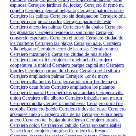
espinosa
Cerrajero jardines del jockey
Cerrajero dr remo m.
copello
Cerrajero general belgrano
Cerrajero patricios oeste
Cerrajero las cañitas
Cerrajero sin designacion
Cerrajero oña
Cerrajero parque san carlos
Cerrajero parque del este
Cerrajero anexo las palmas
Cerrajero villa abalos
Cerrajero
los granados
Cerrajero residencial san roque
Cerrajero
consorcio esperanza
Cerrajero el trebol
Cerrajero ciudad de
los cuartetos
Cerrajero las playas
Cerrajero a.t.e.
Cerrajero
villa belgrano
Cerrajero cerro de las rosas
Cerrajero urca
Cerrajero ituzaingo ii
Cerrajero ciudad de mis sueños
Cerrajero juan xxiii
Cerrajero el quebrachal
Cerrajero
cooperativa la unidad
Cerrajero parque capital sur
Cerrajero
lourdes
Cerrajero parque don bosco
Cerrajero villa siburu
Cerrajero ampliacion palmar
Cerrajero 1er de mayo
Cerrajero villa bustos
Cerrajero ampliacion 1er de mayo
Cerrajero dean funes
Cerrajero ampliacion los platanos
Cerrajero lamadrid
Cerrajero los jacarandaes
Cerrajero villa
union
Cerrajero villa alberto
Cerrajero brigadier san martin
Cerrajero miralta
Cerrajero ciudad evita
Cerrajero portal de
cordoba
Cerrajero boedo
Cerrajero industrial oeste
Cerrajero
arsenales anexo
Cerrajero villa derna
Cerrajero villa alberto
anexo
Cerrajero tte. benjamin matienzo
Cerrajero urquiza
Cerrajero colon
Cerrajero el cabildo
Cerrajero santa isabel
2a seccion
Cerrajero congreso
Cerrajero los fresnos