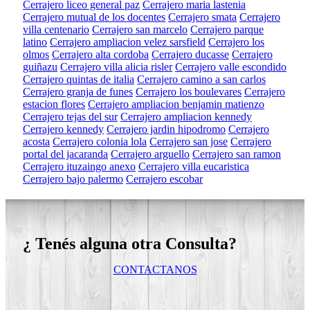
Cerrajero liceo general paz
Cerrajero maria lastenia
Cerrajero mutual de los docentes
Cerrajero smata
Cerrajero
villa centenario
Cerrajero san marcelo
Cerrajero parque
latino
Cerrajero ampliacion velez sarsfield
Cerrajero los
olmos
Cerrajero alta cordoba
Cerrajero ducasse
Cerrajero
guiñazu
Cerrajero villa alicia risler
Cerrajero valle escondido
Cerrajero quintas de italia
Cerrajero camino a san carlos
Cerrajero granja de funes
Cerrajero los boulevares
Cerrajero
estacion flores
Cerrajero ampliacion benjamin matienzo
Cerrajero tejas del sur
Cerrajero ampliacion kennedy
Cerrajero kennedy
Cerrajero jardin hipodromo
Cerrajero
acosta
Cerrajero colonia lola
Cerrajero san jose
Cerrajero
portal del jacaranda
Cerrajero arguello
Cerrajero san ramon
Cerrajero ituzaingo anexo
Cerrajero villa eucaristica
Cerrajero bajo palermo
Cerrajero escobar
¿ Tenés alguna otra Consulta?
CONTACTANOS