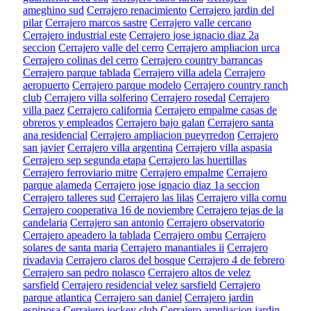
ameghino sud
Cerrajero renacimiento
Cerrajero jardin del
pilar
Cerrajero marcos sastre
Cerrajero valle cercano
Cerrajero industrial este
Cerrajero jose ignacio diaz 2a
seccion
Cerrajero valle del cerro
Cerrajero ampliacion urca
Cerrajero colinas del cerro
Cerrajero country barrancas
Cerrajero parque tablada
Cerrajero villa adela
Cerrajero
aeropuerto
Cerrajero parque modelo
Cerrajero country ranch
club
Cerrajero villa solferino
Cerrajero rosedal
Cerrajero
villa paez
Cerrajero california
Cerrajero empalme casas de
obreros y empleados
Cerrajero bajo galan
Cerrajero santa
ana residencial
Cerrajero ampliacion pueyrredon
Cerrajero
san javier
Cerrajero villa argentina
Cerrajero villa aspasia
Cerrajero sep segunda etapa
Cerrajero las huertillas
Cerrajero ferroviario mitre
Cerrajero empalme
Cerrajero
parque alameda
Cerrajero jose ignacio diaz 1a seccion
Cerrajero talleres sud
Cerrajero las lilas
Cerrajero villa cornu
Cerrajero cooperativa 16 de noviembre
Cerrajero tejas de la
candelaria
Cerrajero san antonio
Cerrajero observatorio
Cerrajero apeadero la tablada
Cerrajero ombu
Cerrajero
solares de santa maria
Cerrajero manantiales ii
Cerrajero
rivadavia
Cerrajero claros del bosque
Cerrajero 4 de febrero
Cerrajero san pedro nolasco
Cerrajero altos de velez
sarsfield
Cerrajero residencial velez sarsfield
Cerrajero
parque atlantica
Cerrajero san daniel
Cerrajero jardin
espinosa
Cerrajero jockey club
Cerrajero ampliacion jardin