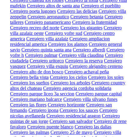
Cerrajero chateau los robles
Cerrajero la toma
Cerrajero villa
mafekin
Cerrajero altos de santa ana
Cerrajero el pueblito
Cerrajero poeta lugones
Cerrajero las delicias
Cerrajero villa
zeppelin
Cerrajero aeronautico
Cerrajero betania
Cerrajero
talleres
Cerrajero panamericano
Cerrajero la fraternidad
Cerrajero recreo del norte
Cerrajero los gigantes
Cerrajero
villa azalaiz oeste
Cerrajero yofre sud
Cerrajero centro
america
Cerrajero villa azalaiz
Cerrajero ampliacion
residencial america
Cerrajero los alamos
Cerrajero general
savio
Cerrajero quinta santa ana
Cerrajero alberdi
Cerrajero
yofre h
Cerrajero palmar
Cerrajero villa claudina
Cerrajero
ciudadela
Cerrajero uritorco
Cerrajero la reserva
Cerrajero
vasquez
Cerrajero villa esquiu
Cerrajero alejandro centeno
Cerrajero alto de don bosco
Cerrajero achaval peña
Cerrajero bella vista
Cerrajero los cielos
Cerrajero los soles
Cerrajero los sueños
Cerrajero los arboles
Cerrajero country
altos del chateau
Cerrajero agencia cordoba solidaria
Cerrajero parque liceo 3a seccion
Cerrajero parque capital
Cerrajero mariano balcarce
Cerrajero villa silvano funes
Cerrajero las flores
Cerrajero horizonte
Cerrajero san
fernando
Cerrajero ipona
Cerrajero los sauces
Cerrajero
nicolas avellaneda
Cerrajero residencial aragon
Cerrajero
quintas de san jorge
Cerrajero san salvador
Cerrajero dr rene
favaloro
Cerrajero puente blanco
Cerrajero las dalias
Cerrajero las palmas
Cerrajero 25 de mayo
Cerrajero villa