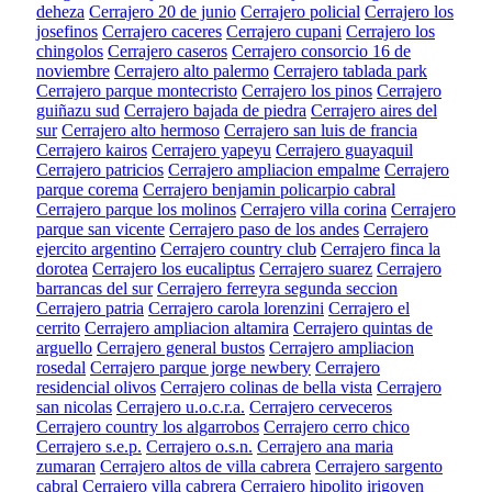
deheza
Cerrajero 20 de junio
Cerrajero policial
Cerrajero los
josefinos
Cerrajero caceres
Cerrajero cupani
Cerrajero los
chingolos
Cerrajero caseros
Cerrajero consorcio 16 de
noviembre
Cerrajero alto palermo
Cerrajero tablada park
Cerrajero parque montecristo
Cerrajero los pinos
Cerrajero
guiñazu sud
Cerrajero bajada de piedra
Cerrajero aires del
sur
Cerrajero alto hermoso
Cerrajero san luis de francia
Cerrajero kairos
Cerrajero yapeyu
Cerrajero guayaquil
Cerrajero patricios
Cerrajero ampliacion empalme
Cerrajero
parque corema
Cerrajero benjamin policarpio cabral
Cerrajero parque los molinos
Cerrajero villa corina
Cerrajero
parque san vicente
Cerrajero paso de los andes
Cerrajero
ejercito argentino
Cerrajero country club
Cerrajero finca la
dorotea
Cerrajero los eucaliptus
Cerrajero suarez
Cerrajero
barrancas del sur
Cerrajero ferreyra segunda seccion
Cerrajero patria
Cerrajero carola lorenzini
Cerrajero el
cerrito
Cerrajero ampliacion altamira
Cerrajero quintas de
arguello
Cerrajero general bustos
Cerrajero ampliacion
rosedal
Cerrajero parque jorge newbery
Cerrajero
residencial olivos
Cerrajero colinas de bella vista
Cerrajero
san nicolas
Cerrajero u.o.c.r.a.
Cerrajero cerveceros
Cerrajero country los algarrobos
Cerrajero cerro chico
Cerrajero s.e.p.
Cerrajero o.s.n.
Cerrajero ana maria
zumaran
Cerrajero altos de villa cabrera
Cerrajero sargento
cabral
Cerrajero villa cabrera
Cerrajero hipolito irigoyen