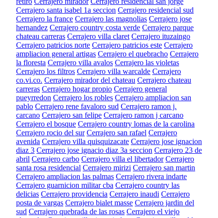
retiro
Cerrajero mirador
Cerrajero residencial san jorge
Cerrajero santa isabel 1a seccion
Cerrajero residencial sud
Cerrajero la france
Cerrajero las magnolias
Cerrajero jose
hernandez
Cerrajero country costa verde
Cerrajero parque
chateau carreras
Cerrajero villa claret
Cerrajero ituzaingo
Cerrajero patricios norte
Cerrajero patricios este
Cerrajero
ampliacion general artigas
Cerrajero el quebracho
Cerrajero
la floresta
Cerrajero villa avalos
Cerrajero las violetas
Cerrajero los filtros
Cerrajero villa warcalde
Cerrajero
co.vi.co.
Cerrajero mirador del chateau
Cerrajero chateau
carreras
Cerrajero hogar propio
Cerrajero general
pueyrredon
Cerrajero los robles
Cerrajero ampliacion san
pablo
Cerrajero rene favaloro sud
Cerrajero ramon j.
carcano
Cerrajero san felipe
Cerrajero ramon j carcano
Cerrajero el bosque
Cerrajero country lomas de la carolina
Cerrajero rocio del sur
Cerrajero san rafael
Cerrajero
avenida
Cerrajero villa quisquizacate
Cerrajero jose ignacion
diaz 3
Cerrajero jose ignacio diaz 3a seccion
Cerrajero 23 de
abril
Cerrajero carbo
Cerrajero villa el libertador
Cerrajero
santa rosa residencial
Cerrajero mirizi
Cerrajero san martin
Cerrajero ampliacion las palmas
Cerrajero rivera indarte
Cerrajero guarnicion militar cba
Cerrajero country las
delicias
Cerrajero providencia
Cerrajero inaudi
Cerrajero
posta de vargas
Cerrajero bialet masse
Cerrajero jardin del
sud
Cerrajero quebrada de las rosas
Cerrajero el viejo