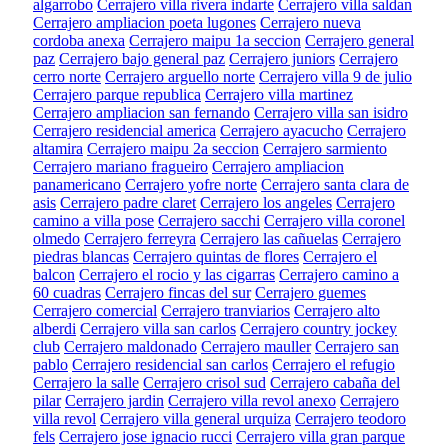
algarrobo
Cerrajero villa rivera indarte
Cerrajero villa saldan
Cerrajero ampliacion poeta lugones
Cerrajero nueva
cordoba anexa
Cerrajero maipu 1a seccion
Cerrajero general
paz
Cerrajero bajo general paz
Cerrajero juniors
Cerrajero
cerro norte
Cerrajero arguello norte
Cerrajero villa 9 de julio
Cerrajero parque republica
Cerrajero villa martinez
Cerrajero ampliacion san fernando
Cerrajero villa san isidro
Cerrajero residencial america
Cerrajero ayacucho
Cerrajero
altamira
Cerrajero maipu 2a seccion
Cerrajero sarmiento
Cerrajero mariano fragueiro
Cerrajero ampliacion
panamericano
Cerrajero yofre norte
Cerrajero santa clara de
asis
Cerrajero padre claret
Cerrajero los angeles
Cerrajero
camino a villa pose
Cerrajero sacchi
Cerrajero villa coronel
olmedo
Cerrajero ferreyra
Cerrajero las cañuelas
Cerrajero
piedras blancas
Cerrajero quintas de flores
Cerrajero el
balcon
Cerrajero el rocio y las cigarras
Cerrajero camino a
60 cuadras
Cerrajero fincas del sur
Cerrajero guemes
Cerrajero comercial
Cerrajero tranviarios
Cerrajero alto
alberdi
Cerrajero villa san carlos
Cerrajero country jockey
club
Cerrajero maldonado
Cerrajero mauller
Cerrajero san
pablo
Cerrajero residencial san carlos
Cerrajero el refugio
Cerrajero la salle
Cerrajero crisol sud
Cerrajero cabaña del
pilar
Cerrajero jardin
Cerrajero villa revol anexo
Cerrajero
villa revol
Cerrajero villa general urquiza
Cerrajero teodoro
fels
Cerrajero jose ignacio rucci
Cerrajero villa gran parque